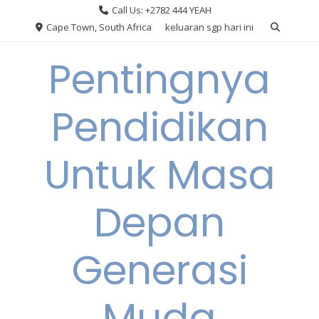
Skip
Call Us: +2782 444 YEAH
to
Cape Town, South Africa
keluaran sgp hari ini
content
Pentingnya
Pendidikan
Untuk Masa
Depan
Generasi
Muda