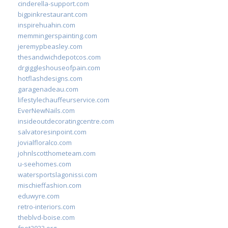
cinderella-support.com
bigpinkrestaurant.com
inspirehuahin.com
memmingerspainting.com
jeremypbeasley.com
thesandwichdepotcos.com
drgiggleshouseofpain.com
hotflashdesigns.com
garagenadeau.com
lifestylechauffeurservice.com
EverNewNails.com
insideoutdecoratingcentre.com
salvatoresinpoint.com
jovialfloralco.com
johnlscotthometeam.com
u-seehomes.com
watersportslagonissi.com
mischieffashion.com
eduwyre.com
retro-interiors.com
theblvd-boise.com