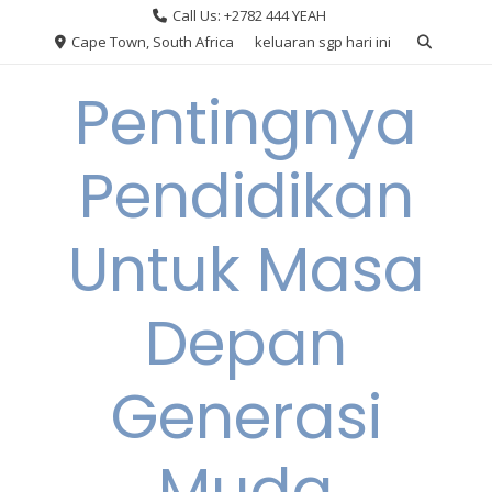
Skip
Call Us: +2782 444 YEAH
to
Cape Town, South Africa
keluaran sgp hari ini
content
Pentingnya
Pendidikan
Untuk Masa
Depan
Generasi
Muda