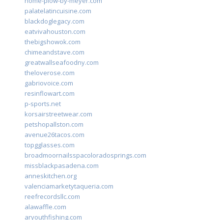
home-plow-by-meyer.com
palatelatincuisine.com
blackdoglegacy.com
eatvivahouston.com
thebigshowok.com
chimeandstave.com
greatwallseafoodny.com
theloverose.com
gabriovoice.com
resinflowart.com
p-sports.net
korsairstreetwear.com
petshopallston.com
avenue26tacos.com
topgglasses.com
broadmoornailsspacoloradosprings.com
missblackpasadena.com
anneskitchen.org
valenciamarketytaqueria.com
reefrecordsllc.com
alawaffle.com
aryouthfishing.com