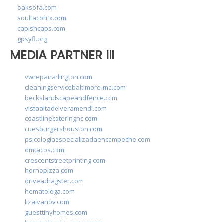
oaksofa.com
soultacohtx.com
capishcaps.com
gpsyfl.org
MEDIA PARTNER III
vwrepairarlington.com
cleaningservicebaltimore-md.com
beckslandscapeandfence.com
vistaaltadelveramendi.com
coastlinecateringnc.com
cuesburgershouston.com
psicologiaespecializadaencampeche.com
dmtacos.com
crescentstreetprinting.com
hornopizza.com
driveadragster.com
hematologa.com
lizaivanov.com
guesttinyhomes.com