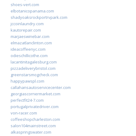
shoes-vert.com
elbotanicopanama.com
shadyoaksrockportrvpark.com
jccoinlaundry.com
kautorepair.com
marjaeswinebar.com
elmazatlanclinton.com
ideacoffeenyc.com
odieschillicothe.com
lacantinitagalesburg.com
pizzadeliverybristol.com
greenstarsmogcheck.com
happypawspl.com
callahansautoservicecenter.com
georgiascornermarket.com
perfectfit24-7.com
portugalprivatedriver.com
von-racer.com
coffeeshopcharleston.com
salon104mainstreet.com
alkaspringswater.com