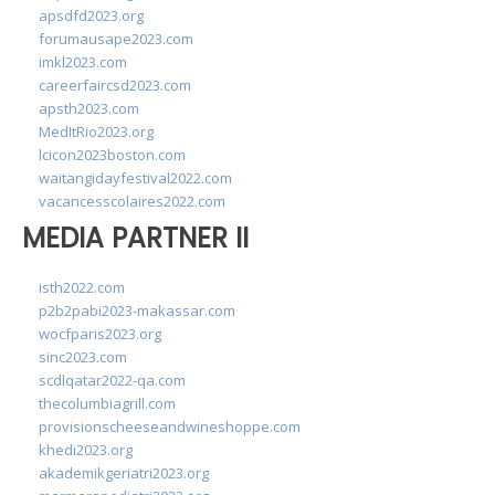
apsdfd2023.org
forumausape2023.com
imkl2023.com
careerfaircsd2023.com
apsth2023.com
MedItRio2023.org
lcicon2023boston.com
waitangidayfestival2022.com
vacancesscolaires2022.com
MEDIA PARTNER II
isth2022.com
p2b2pabi2023-makassar.com
wocfparis2023.org
sinc2023.com
scdlqatar2022-qa.com
thecolumbiagrill.com
provisionscheeseandwineshoppe.com
khedi2023.org
akademikgeriatri2023.org