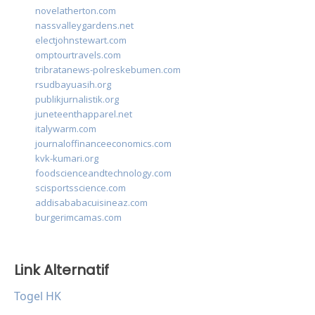
novelatherton.com
nassvalleygardens.net
electjohnstewart.com
omptourtravels.com
tribratanews-polreskebumen.com
rsudbayuasih.org
publikjurnalistik.org
juneteenthapparel.net
italywarm.com
journaloffinanceeconomics.com
kvk-kumari.org
foodscienceandtechnology.com
scisportsscience.com
addisababacuisineaz.com
burgerimcamas.com
Link Alternatif
Togel HK