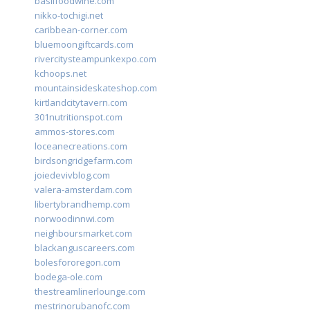
basilfoodwine.com
nikko-tochigi.net
caribbean-corner.com
bluemoongiftcards.com
rivercitysteampunkexpo.com
kchoops.net
mountainsideskateshop.com
kirtlandcitytavern.com
301nutritionspot.com
ammos-stores.com
loceanecreations.com
birdsongridgefarm.com
joiedevivblog.com
valera-amsterdam.com
libertybrandhemp.com
norwoodinnwi.com
neighboursmarket.com
blackanguscareers.com
bolesfororegon.com
bodega-ole.com
thestreamlinerlounge.com
mestrinorubanofc.com