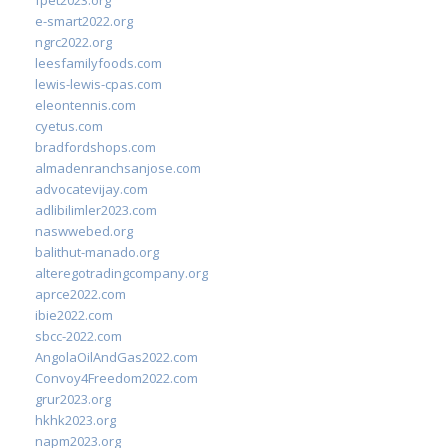
fpet2023.org
e-smart2022.org
ngrc2022.org
leesfamilyfoods.com
lewis-lewis-cpas.com
eleontennis.com
cyetus.com
bradfordshops.com
almadenranchsanjose.com
advocatevijay.com
adlibilimler2023.com
naswwebed.org
balithut-manado.org
alteregotradingcompany.org
aprce2022.com
ibie2022.com
sbcc-2022.com
AngolaOilAndGas2022.com
Convoy4Freedom2022.com
grur2023.org
hkhk2023.org
napm2023.org