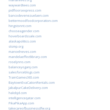
marianlives.org
waywardtees.com
pidfloorsexpress.com
bancodevenezuelaen.com
bettermoodfoodcorporation.com
hingstonnt.com
chooseagender.com
hoverboardssale.com
alaskapolitics.com
stsmp.org
manoelneves.com
mandelaeffectlibrary.com
roselynns.com
balanceyoganj.com
salesforceblogs.com
TrainGames365.com
BaytownEvaCationRentals.com
JabalpurCakeDelivery.com
halobjd.com
intelligenceqatar.com
PikaPikaApp.com
takecareofbusinessdfw.org