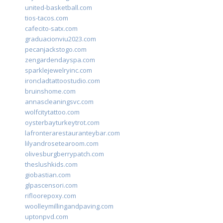
united-basketball.com
tios-tacos.com
cafecito-satx.com
graduacionviu2023.com
pecanjackstogo.com
zengardendayspa.com
sparklejewelryinc.com
ironcladtattoostudio.com
bruinshome.com
annascleaningsvc.com
wolfcitytattoo.com
oysterbayturkeytrot.com
lafronterarestauranteybar.com
lilyandrosetearoom.com
olivesburgberrypatch.com
theslushkids.com
giobastian.com
glpascensori.com
rifloorepoxy.com
woolleymillingandpaving.com
uptonpvd.com