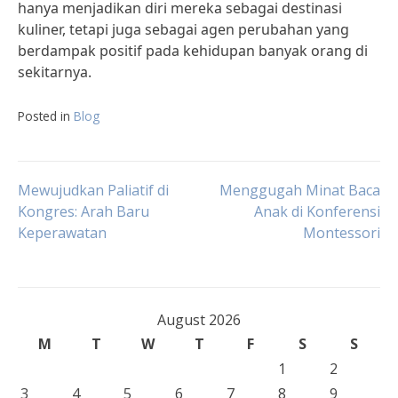
hanya menjadikan diri mereka sebagai destinasi
kuliner, tetapi juga sebagai agen perubahan yang
berdampak positif pada kehidupan banyak orang di
sekitarnya.
Posted in
Blog
Post
Mewujudkan Paliatif di
Menggugah Minat Baca
Kongres: Arah Baru
Anak di Konferensi
Keperawatan
Montessori
navigation
August 2026
M
T
W
T
F
S
S
1
2
3
4
5
6
7
8
9