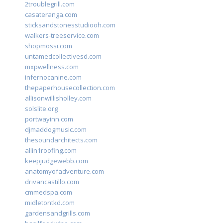
2troublegrill.com
casateranga.com
sticksandstonesstudiooh.com
walkers-treeservice.com
shopmossi.com
untamedcollectivesd.com
mxpwellness.com
infernocanine.com
thepaperhousecollection.com
allisonwillisholley.com
solslite.org
portwayinn.com
djmaddogmusic.com
thesoundarchitects.com
allin1roofing.com
keepjudgewebb.com
anatomyofadventure.com
drivancastillo.com
cmmedspa.com
midletontkd.com
gardensandgrills.com