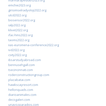
marmarapediatri2023.org
emchie2023.org
girisimselradyoloji2022.org
utcd2022.org
biosensor2022.org
ialp2022.org
klivet2022.org
ifac-hms2022.org
taoms2022.org
iias-euromena-conference2022.org
ivd2022.org
csity2022.org
ibsarstudyabroad.com
bennusehgall.com
tsecincinnati.com
roderconstructiongroup.com
plazabatai.com
hawkscayresort.com
hellonquads.com
diarioanimales.com
decogaleri.com
unavozparadios.com