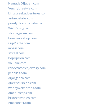
HamadaOfJapan.com
VersifyLifestyle.com
kingscreekadventures.com
antaeuslabs.com
purelycleanchemdry.com
WishOping.com
shoplegacee.com
bonvivantshop.com
CupPlante.com
mpzin.com
stcreal.com
PopUpFlea.com
valueml.com
rebeccatorresjewelry.com
jmpbliss.com
drjorgerico.com
queensushipa.com
wendyweimerdds.com
ameri-camp.com
hrsreceivables.com
empconst1.com