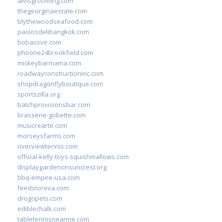
alvisgrooming.com
thegeorginaestate.com
blythewoodseafood.com
paolosdelibangkok.com
bobacove.com
phoone24brookfield.com
mickeybarmama.com
roadwayconstructioninc.com
shopdragonflyboutique.com
sportszilla.org
batchprovisionsbar.com
brasserie-gobette.com
musicrearte.com
morseysfarms.com
riverviewtennis.com
official-kelly-toys-squishmallows.com
displaygardenonsuncrest.org
bbq-empire-usa.com
feedstoreva.com
drogopets.com
ediblechalk.com
tabletennisnearme.com