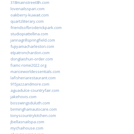
318mainstreet8h.com
lovenailsspari.com
oakberry-kuwait.com
quartzliterary.com
friendsofbroderickpark.com
studiopiattellina.com
jannagrillspringfield.com
fujiyamacharleston.com
elpatronchardon.com
donglaishun-order.com
fiamc-rome2022.org
mariceworldessentials.com
lafisheriarestaurant.com
915jazzandmore.com
aguadulce-countryfair.com
jakehovis.com
bosswingsduluth.com
birminghamautocare.com
tonyscountrykitchen.com
jbellasnailspa.com
mychaihouse.com