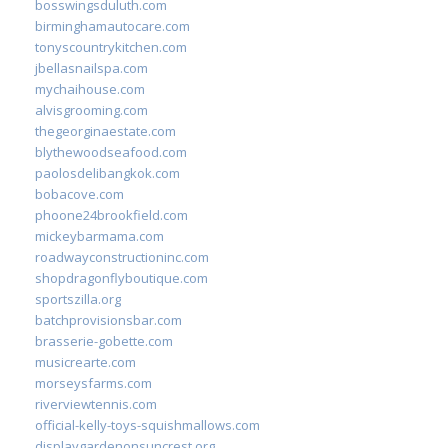
bosswingsduluth.com
birminghamautocare.com
tonyscountrykitchen.com
jbellasnailspa.com
mychaihouse.com
alvisgrooming.com
thegeorginaestate.com
blythewoodseafood.com
paolosdelibangkok.com
bobacove.com
phoone24brookfield.com
mickeybarmama.com
roadwayconstructioninc.com
shopdragonflyboutique.com
sportszilla.org
batchprovisionsbar.com
brasserie-gobette.com
musicrearte.com
morseysfarms.com
riverviewtennis.com
official-kelly-toys-squishmallows.com
displaygardenonsuncrest.org