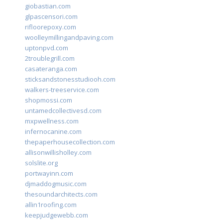
giobastian.com
glpascensori.com
rifloorepoxy.com
woolleymillingandpaving.com
uptonpvd.com
2troublegrill.com
casateranga.com
sticksandstonesstudiooh.com
walkers-treeservice.com
shopmossi.com
untamedcollectivesd.com
mxpwellness.com
infernocanine.com
thepaperhousecollection.com
allisonwillisholley.com
solslite.org
portwayinn.com
djmaddogmusic.com
thesoundarchitects.com
allin1roofing.com
keepjudgewebb.com