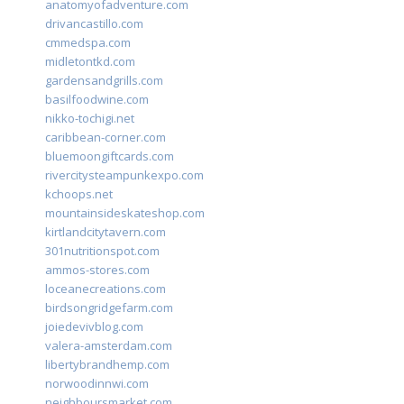
anatomyofadventure.com
drivancastillo.com
cmmedspa.com
midletontkd.com
gardensandgrills.com
basilfoodwine.com
nikko-tochigi.net
caribbean-corner.com
bluemoongiftcards.com
rivercitysteampunkexpo.com
kchoops.net
mountainsideskateshop.com
kirtlandcitytavern.com
301nutritionspot.com
ammos-stores.com
loceanecreations.com
birdsongridgefarm.com
joiedevivblog.com
valera-amsterdam.com
libertybrandhemp.com
norwoodinnwi.com
neighboursmarket.com