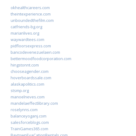
okhealthcareers.com
theintexperience.com
unboundedthefilm.com
catfriends-bg.org
marianlives.org
waywardtees.com
pidfloorsexpress.com
bancodevenezuelaen.com
bettermoodfoodcorporation.com
hingstonnt.com
chooseagender.com
hoverboardssale.com
alaskapolitics.com
stsmp.org
manoelneves.com
mandelaeffectlibrary.com
roselynns.com
balanceyoganj.com
salesforceblogs.com
TrainGames365.com
BaytownEvaCationRentals.com