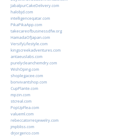
JabalpurCakeDelivery.com
halobjd.com
intelligenceqatar.com
PikaPikaApp.com
takecareofbusinessdfw.org
HamadaOfJapan.com
VersifyLifestyle.com
kingscreekadventures.com
antaeuslabs.com
purelycleanchemdry.com
WishOping.com
shoplegacee.com
bonvivantshop.com
CupPlante.com
mpzin.com
stcreal.com
PopUpFlea.com
valueml.com
rebeccatorresjewelry.com
jmpbliss.com
drjorgerico.com