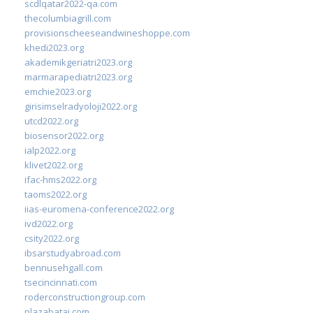
scdlqatar2022-qa.com
thecolumbiagrill.com
provisionscheeseandwineshoppe.com
khedi2023.org
akademikgeriatri2023.org
marmarapediatri2023.org
emchie2023.org
girisimselradyoloji2022.org
utcd2022.org
biosensor2022.org
ialp2022.org
klivet2022.org
ifac-hms2022.org
taoms2022.org
iias-euromena-conference2022.org
ivd2022.org
csity2022.org
ibsarstudyabroad.com
bennusehgall.com
tsecincinnati.com
roderconstructiongroup.com
plazabatai.com