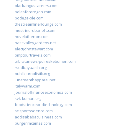
blackanguscareers.com
bolesfororegon.com
bodega-ole.com
thestreamlinerlounge.com
mestrinorubanofc.com
novelatherton.com
nassvalleygardens.net
electjohnstewart.com
omptourtravels.com
tribratanews-polreskebumen.com
rsudbayuasih.org
publikjurnalistik.org
juneteenthapparel.net
italywarm.com
journaloffinanceeconomics.com
kvk-kumari.org
foodscienceandtechnology.com
scisportsscience.com
addisababacuisineaz.com
burgerimcamas.com