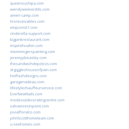
queensushipa.com
wendyweimerdds.com
ameri-camp.com
hrsreceivables.com
empconst1.com
cinderella-support.com
bigpinkrestaurant.com
inspirehuahin.com
memmingerspainting.com
jeremypbeasley.com
thesandwichdepotcos.com
drgiggleshouseofpain.com
hotflashdesigns.com
garagenadeau.com
lifestylechauffeurservice.com
EverNewNails.com
insideoutdecoratingcentre.com
salvatoresinpoint.com
jovialfloralco.com
johnlscotthometeam.com
u-seehomes.com