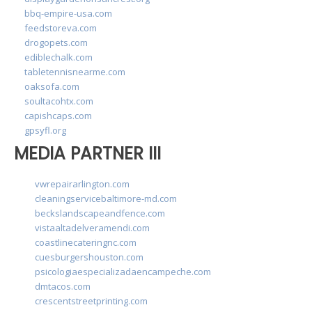
bbq-empire-usa.com
feedstoreva.com
drogopets.com
ediblechalk.com
tabletennisnearme.com
oaksofa.com
soultacohtx.com
capishcaps.com
gpsyfl.org
MEDIA PARTNER III
vwrepairarlington.com
cleaningservicebaltimore-md.com
beckslandscapeandfence.com
vistaaltadelveramendi.com
coastlinecateringnc.com
cuesburgershouston.com
psicologiaespecializadaencampeche.com
dmtacos.com
crescentstreetprinting.com