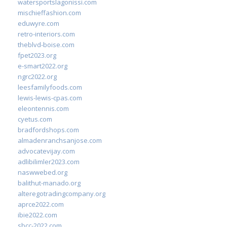
watersportslagonissi.com
mischieffashion.com
eduwyre.com
retro-interiors.com
theblvd-boise.com
fpet2023.org
e-smart2022.org
ngrc2022.org
leesfamilyfoods.com
lewis-lewis-cpas.com
eleontennis.com
cyetus.com
bradfordshops.com
almadenranchsanjose.com
advocatevijay.com
adlibilimler2023.com
naswwebed.org
balithut-manado.org
alteregotradingcompany.org
aprce2022.com
ibie2022.com
sbcc-2022.com