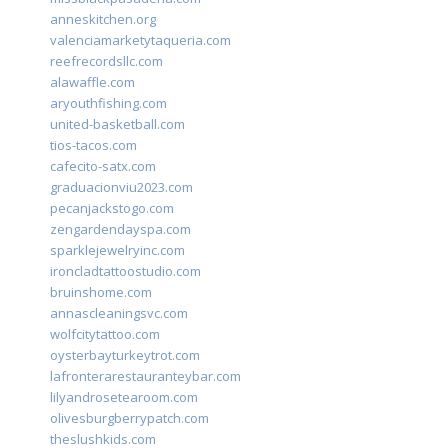
anneskitchen.org
valenciamarketytaqueria.com
reefrecordsllc.com
alawaffle.com
aryouthfishing.com
united-basketball.com
tios-tacos.com
cafecito-satx.com
graduacionviu2023.com
pecanjackstogo.com
zengardendayspa.com
sparklejewelryinc.com
ironcladtattoostudio.com
bruinshome.com
annascleaningsvc.com
wolfcitytattoo.com
oysterbayturkeytrot.com
lafronterarestauranteybar.com
lilyandrosetearoom.com
olivesburgberrypatch.com
theslushkids.com