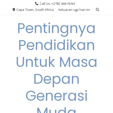
Skip
Call Us: +2782 444 YEAH
to
Cape Town, South Africa
keluaran sgp hari ini
content
Pentingnya
Pendidikan
Untuk Masa
Depan
Generasi
Muda