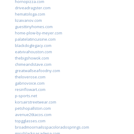
hornopizza.com
driveadragster.com
hematologa.com
lizaivanov.com
guesttinyhomes.com
home-plow-by-meyer.com
palatelatincuisine.com
blackdoglegacy.com
eatvivahouston.com
thebigshowok.com
chimeandstave.com
greatwallseafoodny.com
theloverose.com
gabriovoice.com
resinflowart.com
p-sports.net
korsairstreetwear.com
petshopallston.com
avenue26tacos.com
topgglasses.com
broadmoornailsspacoloradosprings.com
missblackpasadena.com