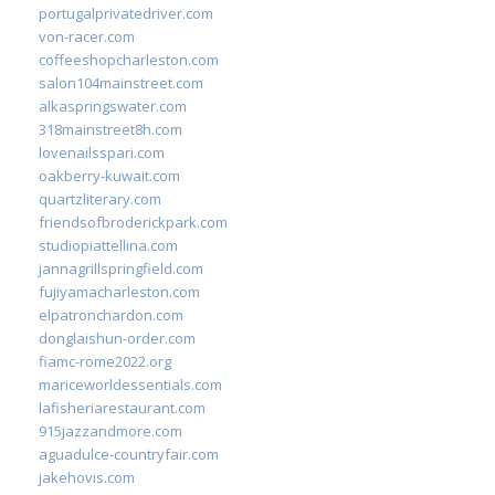
portugalprivatedriver.com
von-racer.com
coffeeshopcharleston.com
salon104mainstreet.com
alkaspringswater.com
318mainstreet8h.com
lovenailsspari.com
oakberry-kuwait.com
quartzliterary.com
friendsofbroderickpark.com
studiopiattellina.com
jannagrillspringfield.com
fujiyamacharleston.com
elpatronchardon.com
donglaishun-order.com
fiamc-rome2022.org
mariceworldessentials.com
lafisheriarestaurant.com
915jazzandmore.com
aguadulce-countryfair.com
jakehovis.com