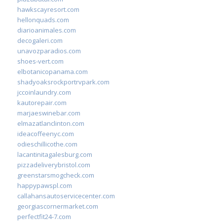
hawkscayresort.com
hellonquads.com
diarioanimales.com
decogaleri.com
unavozparadios.com
shoes-vert.com
elbotanicopanama.com
shadyoaksrockportrvpark.com
jccoinlaundry.com
kautorepair.com
marjaeswinebar.com
elmazatlanclinton.com
ideacoffeenyc.com
odieschillicothe.com
lacantinitagalesburg.com
pizzadeliverybristol.com
greenstarsmogcheck.com
happypawspl.com
callahansautoservicecenter.com
georgiascornermarket.com
perfectfit24-7.com