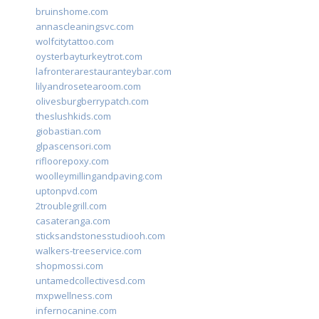
bruinshome.com
annascleaningsvc.com
wolfcitytattoo.com
oysterbayturkeytrot.com
lafronterarestauranteybar.com
lilyandrosetearoom.com
olivesburgberrypatch.com
theslushkids.com
giobastian.com
glpascensori.com
rifloorepoxy.com
woolleymillingandpaving.com
uptonpvd.com
2troublegrill.com
casateranga.com
sticksandstonesstudiooh.com
walkers-treeservice.com
shopmossi.com
untamedcollectivesd.com
mxpwellness.com
infernocanine.com