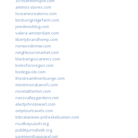
301nutritionspot.com
ammos-stores.com
loceanecreations.com
birdsongridgefarm.com
joiedevivblog.com
valera-amsterdam.com
libertybrandhemp.com
norwoodinnwi.com
neighboursmarket.com
blackanguscareers.com
bolesfororegon.com
bodega-ole.com
thestreamlinerlounge.com
mestrinorubanofc.com
novelatherton.com
nassvalleygardens.net
electjohnstewart.com
omptourtravels.com
tribratanews-polreskebumen.com
rsudbayuasih.org
publikjurnalistik.org
juneteenthapparel.net