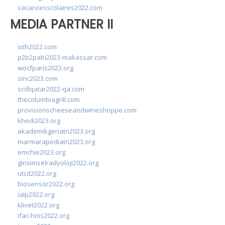
vacancesscolaires2022.com
MEDIA PARTNER II
isth2022.com
p2b2pabi2023-makassar.com
wocfparis2023.org
sinc2023.com
scdlqatar2022-qa.com
thecolumbiagrill.com
provisionscheeseandwineshoppe.com
khedi2023.org
akademikgeriatri2023.org
marmarapediatri2023.org
emchie2023.org
girisimselradyoloji2022.org
utcd2022.org
biosensor2022.org
ialp2022.org
klivet2022.org
ifac-hms2022.org