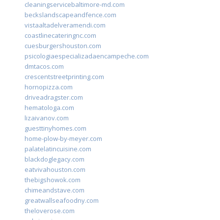
cleaningservicebaltimore-md.com
beckslandscapeandfence.com
vistaaltadelveramendi.com
coastlinecateringnc.com
cuesburgershouston.com
psicologiaespecializadaencampeche.com
dmtacos.com
crescentstreetprinting.com
hornopizza.com
driveadragster.com
hematologa.com
lizaivanov.com
guesttinyhomes.com
home-plow-by-meyer.com
palatelatincuisine.com
blackdoglegacy.com
eatvivahouston.com
thebigshowok.com
chimeandstave.com
greatwallseafoodny.com
theloverose.com