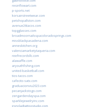
gabriovoice.com
resinflowart.com
p-sports.net
korsairstreetwear.com
petshopallston.com
avenue26tacos.com
topgglasses.com
broadmoornailsspacoloradosprings.com
missblackpasadena.com
anneskitchen.org
valenciamarketytaqueria.com
reefrecordsllc.com
alawaffle.com
aryouthfishing.com
united-basketball.com
tios-tacos.com
cafecito-satx.com
graduacionviu2023.com
pecanjackstogo.com
zengardendayspa.com
sparklejewelryinc.com
ironcladtattoostudio.com