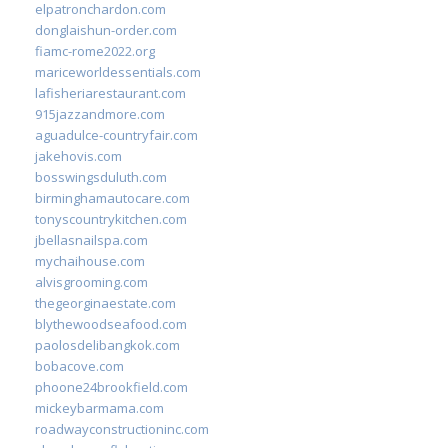
elpatronchardon.com
donglaishun-order.com
fiamc-rome2022.org
mariceworldessentials.com
lafisheriarestaurant.com
915jazzandmore.com
aguadulce-countryfair.com
jakehovis.com
bosswingsduluth.com
birminghamautocare.com
tonyscountrykitchen.com
jbellasnailspa.com
mychaihouse.com
alvisgrooming.com
thegeorginaestate.com
blythewoodseafood.com
paolosdelibangkok.com
bobacove.com
phoone24brookfield.com
mickeybarmama.com
roadwayconstructioninc.com