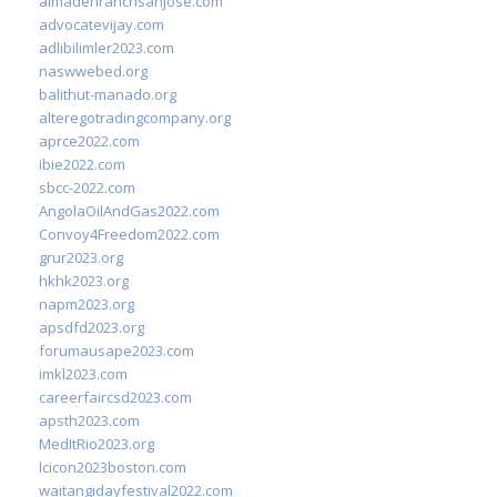
almadenranchsanjose.com
advocatevijay.com
adlibilimler2023.com
naswwebed.org
balithut-manado.org
alteregotradingcompany.org
aprce2022.com
ibie2022.com
sbcc-2022.com
AngolaOilAndGas2022.com
Convoy4Freedom2022.com
grur2023.org
hkhk2023.org
napm2023.org
apsdfd2023.org
forumausape2023.com
imkl2023.com
careerfaircsd2023.com
apsth2023.com
MedItRio2023.org
lcicon2023boston.com
waitangidayfestival2022.com