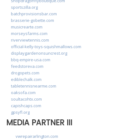
shopdragonflyboutique.com
sportszilla.org
batchprovisionsbar.com
brasserie-gobette.com
musicrearte.com
morseysfarms.com
riverviewtennis.com
official-kelly-toys-squishmallows.com
displaygardenonsuncrest.org
bbq-empire-usa.com
feedstoreva.com
drogopets.com
ediblechalk.com
tabletennisnearme.com
oaksofa.com
soultacohtx.com
capishcaps.com
gpsyfl.org
MEDIA PARTNER III
vwrepairarlington.com