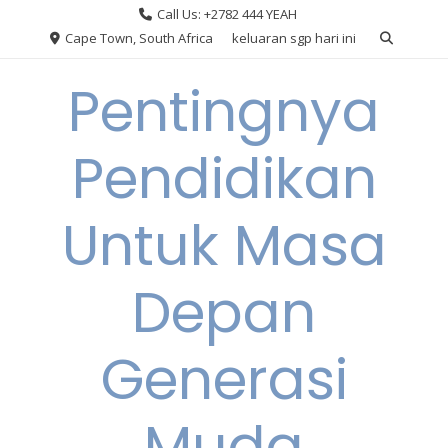
Skip
Call Us: +2782 444 YEAH
to
Cape Town, South Africa
keluaran sgp hari ini
content
Pentingnya
Pendidikan
Untuk Masa
Depan
Generasi
Muda