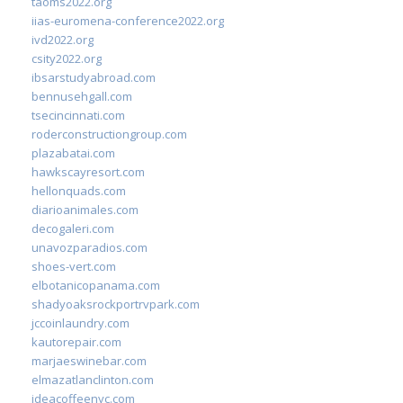
taoms2022.org
iias-euromena-conference2022.org
ivd2022.org
csity2022.org
ibsarstudyabroad.com
bennusehgall.com
tsecincinnati.com
roderconstructiongroup.com
plazabatai.com
hawkscayresort.com
hellonquads.com
diarioanimales.com
decogaleri.com
unavozparadios.com
shoes-vert.com
elbotanicopanama.com
shadyoaksrockportrvpark.com
jccoinlaundry.com
kautorepair.com
marjaeswinebar.com
elmazatlanclinton.com
ideacoffeenyc.com