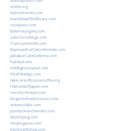
alaskapolitics.com
stsmp.org
manoelneves.com
mandelaeffectlibrary.com
roselynns.com
balanceyoganj.com
salesforceblogs.com
TrainGames365.com
BaytownEvaCationRentals.com
JabalpurCakeDelivery.com
halobjd.com
intelligenceqatar.com
PikaPikaApp.com
takecareofbusinessdfw.org
HamadaOfJapan.com
VersifyLifestyle.com
kingscreekadventures.com
antaeuslabs.com
purelycleanchemdry.com
WishOping.com
shoplegacee.com
bonvivantshop.com