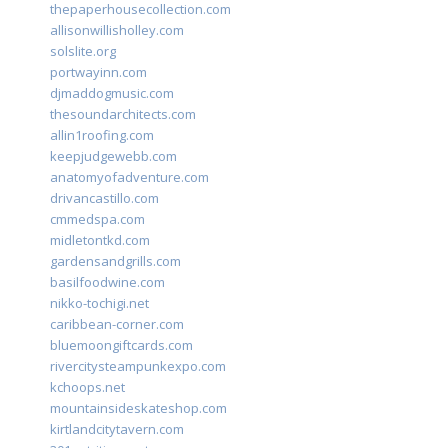
thepaperhousecollection.com
allisonwillisholley.com
solslite.org
portwayinn.com
djmaddogmusic.com
thesoundarchitects.com
allin1roofing.com
keepjudgewebb.com
anatomyofadventure.com
drivancastillo.com
cmmedspa.com
midletontkd.com
gardensandgrills.com
basilfoodwine.com
nikko-tochigi.net
caribbean-corner.com
bluemoongiftcards.com
rivercitysteampunkexpo.com
kchoops.net
mountainsideskateshop.com
kirtlandcitytavern.com