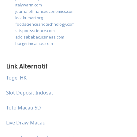
italywarm.com
journaloffinanceeconomics.com
kvk-kumari.org
foodscienceandtechnology.com
scisportsscience.com
addisababacuisineaz.com
burgerimcamas.com
Link Alternatif
Togel HK
Slot Deposit Indosat
Toto Macau 5D
Live Draw Macau