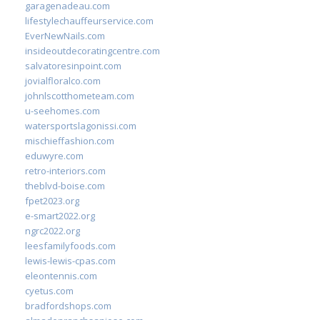
garagenadeau.com
lifestylechauffeurservice.com
EverNewNails.com
insideoutdecoratingcentre.com
salvatoresinpoint.com
jovialfloralco.com
johnlscotthometeam.com
u-seehomes.com
watersportslagonissi.com
mischieffashion.com
eduwyre.com
retro-interiors.com
theblvd-boise.com
fpet2023.org
e-smart2022.org
ngrc2022.org
leesfamilyfoods.com
lewis-lewis-cpas.com
eleontennis.com
cyetus.com
bradfordshops.com