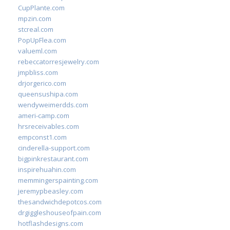
CupPlante.com
mpzin.com
stcreal.com
PopUpFlea.com
valueml.com
rebeccatorresjewelry.com
jmpbliss.com
drjorgerico.com
queensushipa.com
wendyweimerdds.com
ameri-camp.com
hrsreceivables.com
empconst1.com
cinderella-support.com
bigpinkrestaurant.com
inspirehuahin.com
memmingerspainting.com
jeremypbeasley.com
thesandwichdepotcos.com
drgiggleshouseofpain.com
hotflashdesigns.com