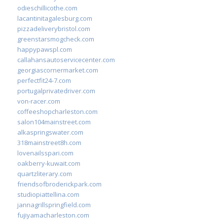
odieschillicothe.com
lacantinitagalesburg.com
pizzadeliverybristol.com
greenstarsmogcheck.com
happypawspl.com
callahansautoservicecenter.com
georgiascornermarket.com
perfectfit24-7.com
portugalprivatedriver.com
von-racer.com
coffeeshopcharleston.com
salon104mainstreet.com
alkaspringswater.com
318mainstreet8h.com
lovenailsspari.com
oakberry-kuwait.com
quartzliterary.com
friendsofbroderickpark.com
studiopiattellina.com
jannagrillspringfield.com
fujiyamacharleston.com