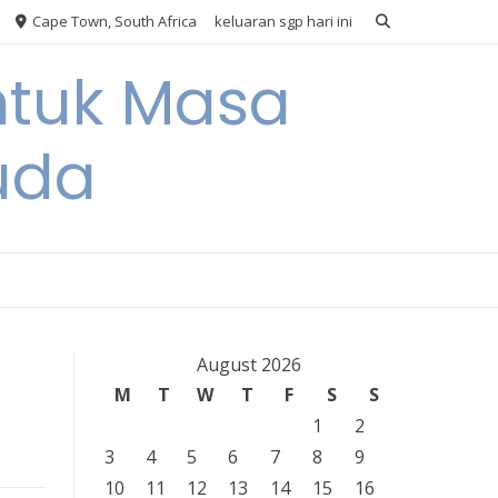
Cape Town, South Africa
keluaran sgp hari ini
ntuk Masa
uda
August 2026
M
T
W
T
F
S
S
1
2
3
4
5
6
7
8
9
10
11
12
13
14
15
16