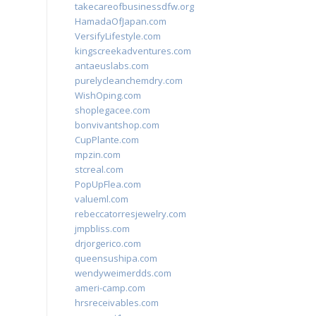
takecareofbusinessdfw.org
HamadaOfJapan.com
VersifyLifestyle.com
kingscreekadventures.com
antaeuslabs.com
purelycleanchemdry.com
WishOping.com
shoplegacee.com
bonvivantshop.com
CupPlante.com
mpzin.com
stcreal.com
PopUpFlea.com
valueml.com
rebeccatorresjewelry.com
jmpbliss.com
drjorgerico.com
queensushipa.com
wendyweimerdds.com
ameri-camp.com
hrsreceivables.com