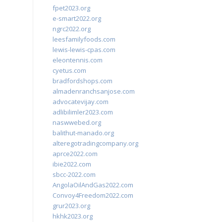
fpet2023.org
e-smart2022.org
ngrc2022.org
leesfamilyfoods.com
lewis-lewis-cpas.com
eleontennis.com
cyetus.com
bradfordshops.com
almadenranchsanjose.com
advocatevijay.com
adlibilimler2023.com
naswwebed.org
balithut-manado.org
alteregotradingcompany.org
aprce2022.com
ibie2022.com
sbcc-2022.com
AngolaOilAndGas2022.com
Convoy4Freedom2022.com
grur2023.org
hkhk2023.org