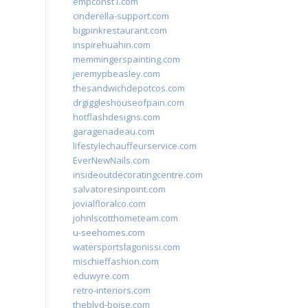
empconst1.com
cinderella-support.com
bigpinkrestaurant.com
inspirehuahin.com
memmingerspainting.com
jeremypbeasley.com
thesandwichdepotcos.com
drgiggleshouseofpain.com
hotflashdesigns.com
garagenadeau.com
lifestylechauffeurservice.com
EverNewNails.com
insideoutdecoratingcentre.com
salvatoresinpoint.com
jovialfloralco.com
johnlscotthometeam.com
u-seehomes.com
watersportslagonissi.com
mischieffashion.com
eduwyre.com
retro-interiors.com
theblvd-boise.com