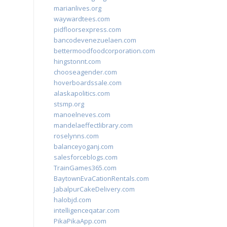
marianlives.org
waywardtees.com
pidfloorsexpress.com
bancodevenezuelaen.com
bettermoodfoodcorporation.com
hingstonnt.com
chooseagender.com
hoverboardssale.com
alaskapolitics.com
stsmp.org
manoelneves.com
mandelaeffectlibrary.com
roselynns.com
balanceyoganj.com
salesforceblogs.com
TrainGames365.com
BaytownEvaCationRentals.com
JabalpurCakeDelivery.com
halobjd.com
intelligenceqatar.com
PikaPikaApp.com