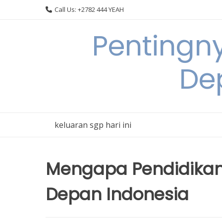
Skip
Call Us: +2782 444 YEAH
to
content
Pentingn
De
keluaran sgp hari ini
Mengapa Pendidikan 
Depan Indonesia