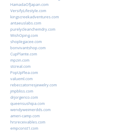
HamadaOfJapan.com
VersifyLifestyle.com
kingscreekadventures.com
antaeuslabs.com
purelycleanchemdry.com
WishOping.com
shoplegacee.com
bonvivantshop.com
CupPlante.com
mpzin.com
stcreal.com
PopUpFlea.com
valueml.com
rebeccatorresjewelry.com
jmpbliss.com
drjorgerico.com
queensushipa.com
wendyweimerdds.com
ameri-camp.com
hrsreceivables.com
empconst1.com