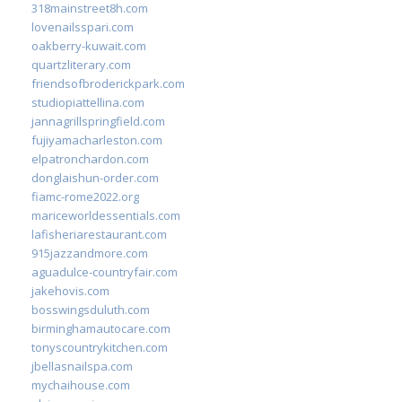
318mainstreet8h.com
lovenailsspari.com
oakberry-kuwait.com
quartzliterary.com
friendsofbroderickpark.com
studiopiattellina.com
jannagrillspringfield.com
fujiyamacharleston.com
elpatronchardon.com
donglaishun-order.com
fiamc-rome2022.org
mariceworldessentials.com
lafisheriarestaurant.com
915jazzandmore.com
aguadulce-countryfair.com
jakehovis.com
bosswingsduluth.com
birminghamautocare.com
tonyscountrykitchen.com
jbellasnailspa.com
mychaihouse.com