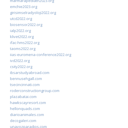
marmarapediatri2023.org
emchie2023.org
girisimselradyoloji2022.org
utcd2022.org
biosensor2022.org
ialp2022.org
klivet2022.org
ifac-hms2022.org
taoms2022.org
iias-euromena-conference2022.org
ivd2022.org
csity2022.org
ibsarstudyabroad.com
bennusehgall.com
tsecincinnati.com
roderconstructiongroup.com
plazabatai.com
hawkscayresort.com
hellonquads.com
diarioanimales.com
decogaleri.com
unavozparadios.com