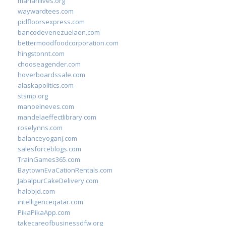
marianlives.org
waywardtees.com
pidfloorsexpress.com
bancodevenezuelaen.com
bettermoodfoodcorporation.com
hingstonnt.com
chooseagender.com
hoverboardssale.com
alaskapolitics.com
stsmp.org
manoelneves.com
mandelaeffectlibrary.com
roselynns.com
balanceyoganj.com
salesforceblogs.com
TrainGames365.com
BaytownEvaCationRentals.com
JabalpurCakeDelivery.com
halobjd.com
intelligenceqatar.com
PikaPikaApp.com
takecareofbusinessdfw.org