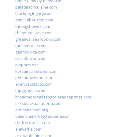
home-plow-by-meyer.com
palatelatincuisine.com
blackdoglegacy.com
eatvivahouston.com
thebigshowok.com
chimeandstave.com
greatwallseafoodny.com
theloverose.com
gabriovoice.com
resinflowart.com
p-sports.net
korsairstreetwear.com
petshopallston.com
avenue26tacos.com
topgglasses.com
broadmoornailsspacoloradosprings.com
missblackpasadena.com
anneskitchen.org
valenciamarketytaqueria.com
reefrecordsllc.com
alawaffle.com
aryouthfishing.com