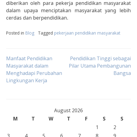
diberikan oleh para pekerja pendidikan masyarakat
dalam upaya menciptakan masyarakat yang lebih
cerdas dan berpendidikan.
Posted in
Blog
Tagged
pekerjaan pendidikan masyarakat
Post
Manfaat Pendidikan
Pendidikan Tinggi sebagai
Masyarakat dalam
Pilar Utama Pembangunan
Menghadapi Perubahan
Bangsa
navigation
Lingkungan Kerja
August 2026
M
T
W
T
F
S
S
1
2
3
4
5
6
7
8
9