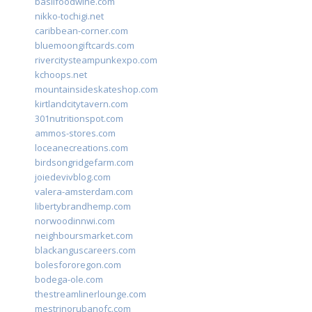
basilfoodwine.com
nikko-tochigi.net
caribbean-corner.com
bluemoongiftcards.com
rivercitysteampunkexpo.com
kchoops.net
mountainsideskateshop.com
kirtlandcitytavern.com
301nutritionspot.com
ammos-stores.com
loceanecreations.com
birdsongridgefarm.com
joiedevivblog.com
valera-amsterdam.com
libertybrandhemp.com
norwoodinnwi.com
neighboursmarket.com
blackanguscareers.com
bolesfororegon.com
bodega-ole.com
thestreamlinerlounge.com
mestrinorubanofc.com