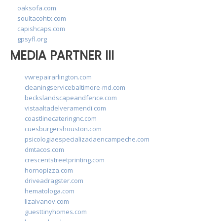
oaksofa.com
soultacohtx.com
capishcaps.com
gpsyfl.org
MEDIA PARTNER III
vwrepairarlington.com
cleaningservicebaltimore-md.com
beckslandscapeandfence.com
vistaaltadelveramendi.com
coastlinecateringnc.com
cuesburgershouston.com
psicologiaespecializadaencampeche.com
dmtacos.com
crescentstreetprinting.com
hornopizza.com
driveadragster.com
hematologa.com
lizaivanov.com
guesttinyhomes.com