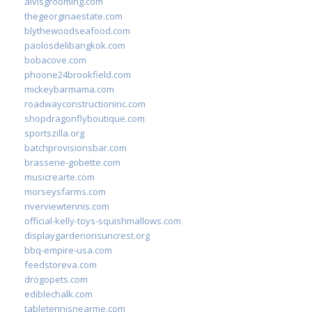
alvisgrooming.com
thegeorginaestate.com
blythewoodseafood.com
paolosdelibangkok.com
bobacove.com
phoone24brookfield.com
mickeybarmama.com
roadwayconstructioninc.com
shopdragonflyboutique.com
sportszilla.org
batchprovisionsbar.com
brasserie-gobette.com
musicrearte.com
morseysfarms.com
riverviewtennis.com
official-kelly-toys-squishmallows.com
displaygardenonsuncrest.org
bbq-empire-usa.com
feedstoreva.com
drogopets.com
ediblechalk.com
tabletennisnearme.com