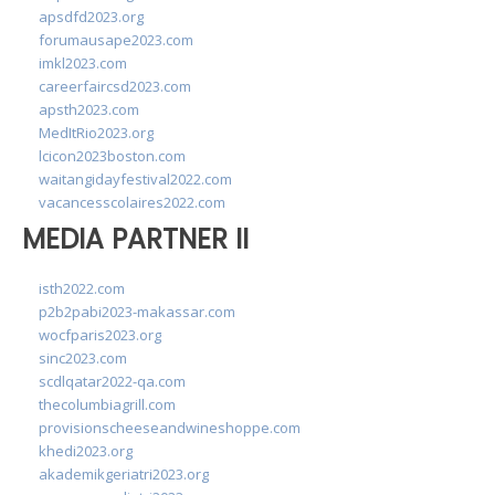
apsdfd2023.org
forumausape2023.com
imkl2023.com
careerfaircsd2023.com
apsth2023.com
MedItRio2023.org
lcicon2023boston.com
waitangidayfestival2022.com
vacancesscolaires2022.com
MEDIA PARTNER II
isth2022.com
p2b2pabi2023-makassar.com
wocfparis2023.org
sinc2023.com
scdlqatar2022-qa.com
thecolumbiagrill.com
provisionscheeseandwineshoppe.com
khedi2023.org
akademikgeriatri2023.org