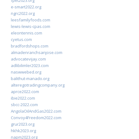
fpet2023.org
e-smart2022.org
ngrc2022.org
leesfamilyfoods.com
lewis-lewis-cpas.com
eleontennis.com
cyetus.com
bradfordshops.com
almadenranchsanjose.com
advocatevijay.com
adlibilimler2023.com
naswwebed.org
balithut-manado.org
alteregotradingcompany.org
aprce2022.com
ibie2022.com
sbcc-2022.com
AngolaOilAndGas2022.com
Convoy4Freedom2022.com
grur2023.org
hkhk2023.org
napm2023.org