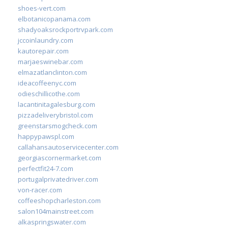
shoes-vert.com
elbotanicopanama.com
shadyoaksrockportrvpark.com
jccoinlaundry.com
kautorepair.com
marjaeswinebar.com
elmazatlanclinton.com
ideacoffeenyc.com
odieschillicothe.com
lacantinitagalesburg.com
pizzadeliverybristol.com
greenstarsmogcheck.com
happypawspl.com
callahansautoservicecenter.com
georgiascornermarket.com
perfectfit24-7.com
portugalprivatedriver.com
von-racer.com
coffeeshopcharleston.com
salon104mainstreet.com
alkaspringswater.com