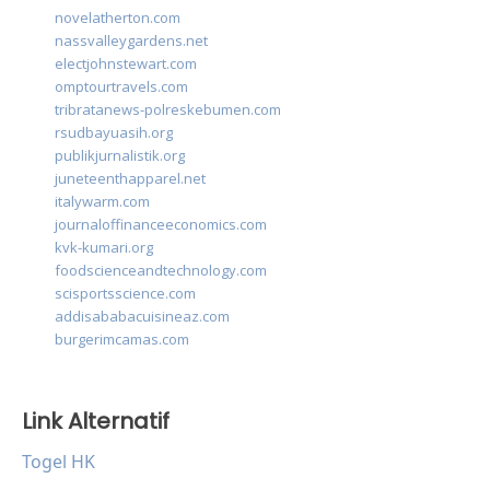
novelatherton.com
nassvalleygardens.net
electjohnstewart.com
omptourtravels.com
tribratanews-polreskebumen.com
rsudbayuasih.org
publikjurnalistik.org
juneteenthapparel.net
italywarm.com
journaloffinanceeconomics.com
kvk-kumari.org
foodscienceandtechnology.com
scisportsscience.com
addisababacuisineaz.com
burgerimcamas.com
Link Alternatif
Togel HK