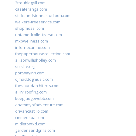
2troublegrill.com
casateranga.com
sticksandstonesstudiooh.com
walkers-treeservice.com
shopmossi.com
untamedcollectivesd.com
mxpwellness.com
infernocanine.com
thepaperhousecollection.com
allisonwillisholley.com
solslite.org
portwayinn.com
djmaddogmusic.com
thesoundarchitects.com
allin1roofing.com
keepjudgewebb.com
anatomyofadventure.com
drivancastillo.com
cmmedspa.com
midletontkd.com
gardensandgrills.com