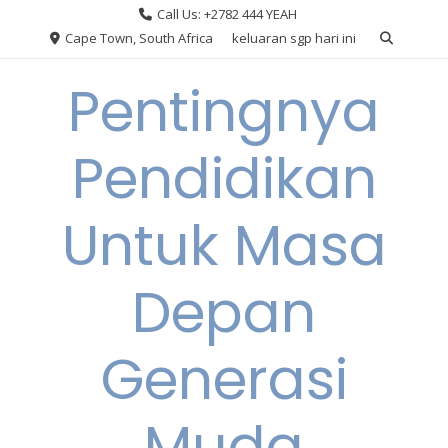
Skip
Call Us: +2782 444 YEAH
to
Cape Town, South Africa
keluaran sgp hari ini
content
Pentingnya
Pendidikan
Untuk Masa
Depan
Generasi
Muda