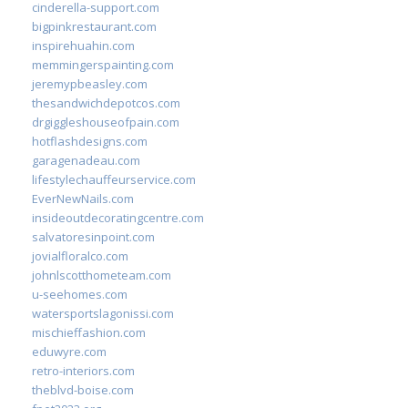
cinderella-support.com
bigpinkrestaurant.com
inspirehuahin.com
memmingerspainting.com
jeremypbeasley.com
thesandwichdepotcos.com
drgiggleshouseofpain.com
hotflashdesigns.com
garagenadeau.com
lifestylechauffeurservice.com
EverNewNails.com
insideoutdecoratingcentre.com
salvatoresinpoint.com
jovialfloralco.com
johnlscotthometeam.com
u-seehomes.com
watersportslagonissi.com
mischieffashion.com
eduwyre.com
retro-interiors.com
theblvd-boise.com