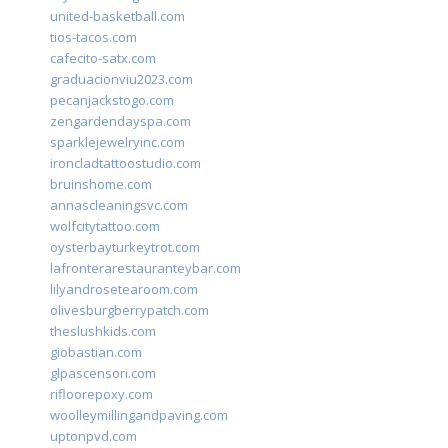
united-basketball.com
tios-tacos.com
cafecito-satx.com
graduacionviu2023.com
pecanjackstogo.com
zengardendayspa.com
sparklejewelryinc.com
ironcladtattoostudio.com
bruinshome.com
annascleaningsvc.com
wolfcitytattoo.com
oysterbayturkeytrot.com
lafronterarestauranteybar.com
lilyandrosetearoom.com
olivesburgberrypatch.com
theslushkids.com
giobastian.com
glpascensori.com
rifloorepoxy.com
woolleymillingandpaving.com
uptonpvd.com