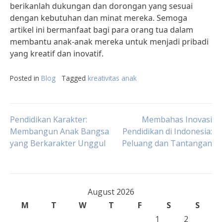
berikanlah dukungan dan dorongan yang sesuai
dengan kebutuhan dan minat mereka. Semoga
artikel ini bermanfaat bagi para orang tua dalam
membantu anak-anak mereka untuk menjadi pribadi
yang kreatif dan inovatif.
Posted in
Blog
Tagged
kreativitas anak
Post
Pendidikan Karakter:
Membahas Inovasi
Membangun Anak Bangsa
Pendidikan di Indonesia:
yang Berkarakter Unggul
Peluang dan Tantangan
navigation
August 2026
M
T
W
T
F
S
S
1
2