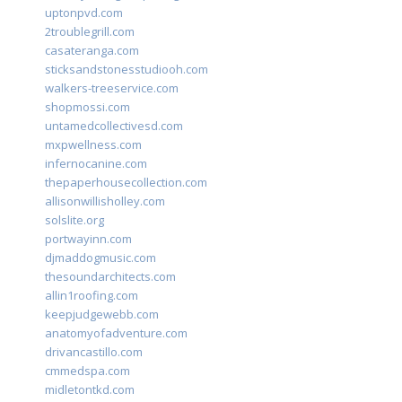
uptonpvd.com
2troublegrill.com
casateranga.com
sticksandstonesstudiooh.com
walkers-treeservice.com
shopmossi.com
untamedcollectivesd.com
mxpwellness.com
infernocanine.com
thepaperhousecollection.com
allisonwillisholley.com
solslite.org
portwayinn.com
djmaddogmusic.com
thesoundarchitects.com
allin1roofing.com
keepjudgewebb.com
anatomyofadventure.com
drivancastillo.com
cmmedspa.com
midletontkd.com