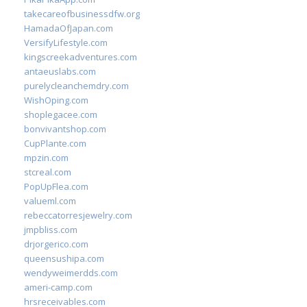
takecareofbusinessdfw.org
HamadaOfJapan.com
VersifyLifestyle.com
kingscreekadventures.com
antaeuslabs.com
purelycleanchemdry.com
WishOping.com
shoplegacee.com
bonvivantshop.com
CupPlante.com
mpzin.com
stcreal.com
PopUpFlea.com
valueml.com
rebeccatorresjewelry.com
jmpbliss.com
drjorgerico.com
queensushipa.com
wendyweimerdds.com
ameri-camp.com
hrsreceivables.com