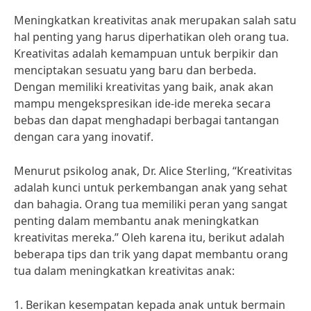
Meningkatkan kreativitas anak merupakan salah satu
hal penting yang harus diperhatikan oleh orang tua.
Kreativitas adalah kemampuan untuk berpikir dan
menciptakan sesuatu yang baru dan berbeda.
Dengan memiliki kreativitas yang baik, anak akan
mampu mengekspresikan ide-ide mereka secara
bebas dan dapat menghadapi berbagai tantangan
dengan cara yang inovatif.
Menurut psikolog anak, Dr. Alice Sterling, “Kreativitas
adalah kunci untuk perkembangan anak yang sehat
dan bahagia. Orang tua memiliki peran yang sangat
penting dalam membantu anak meningkatkan
kreativitas mereka.” Oleh karena itu, berikut adalah
beberapa tips dan trik yang dapat membantu orang
tua dalam meningkatkan kreativitas anak:
1. Berikan kesempatan kepada anak untuk bermain