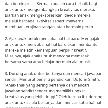
dan berekspresi. Bermain adalah cara terbaik bagi
anak untuk mengembangkan kreativitas mereka.
Biarkan anak mengekspresikan ide-ide mereka
melalui berbagai aktivitas seperti mewarnai,
membuat kerajinan tangan, atau bermain peran.
2. Ajak anak untuk mencoba hal-hal baru. Mengajak
anak untuk mencoba hal-hal baru akan membantu
mereka melatih kemampuan berpikir kreatif.
Misalnya, ajak anak untuk mencoba memasak
bersama-sama atau belajar bermain alat musik.
3. Dorong anak untuk bertanya dan mencari jawaban
sendiri. Menurut peneliti pendidikan, Dr. John Smith,
“Anak-anak yang sering bertanya dan mencari
jawaban sendiri cenderung memiliki tingkat
kreativitas yang lebih tinggi.” Oleh karena itu, dorong
anak untuk selalu bertanya dan mencari tahu hal-hal