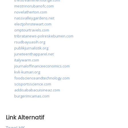
thestreamlinerlounge.com
mestrinorubanofc.com
novelatherton.com
nassvalleygardens.net
electjohnstewart.com
omptourtravels.com
tribratanews-polreskebumen.com
rsudbayuasih.org
publikjurnalistik.org
juneteenthapparel.net
italywarm.com
journaloffinanceeconomics.com
kvk-kumari.org
foodscienceandtechnology.com
scisportsscience.com
addisababacuisineaz.com
burgerimcamas.com
Link Alternatif