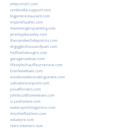
empconst1.com
cinderella-support.com
bigpinkrestaurant.com
inspirehuahin.com
memmingerspainting.com
jeremypbeasley.com
thesandwichdepotcos.com
drgiggleshouseofpain.com
hotflashdesigns.com
garagenadeau.com
lifestylechauffeurservice.com
EverNewNails.com
insideoutdecoratingcentre.com
salvatoresinpoint.com
jovialfloralco.com
johnlscotthometeam.com
u-seehomes.com
watersportslagonissi.com
mischieffashion.com
eduwyre.com
retro-interiors.com