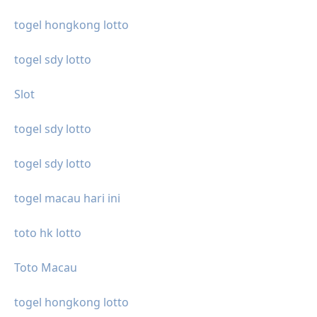
togel hongkong lotto
togel sdy lotto
Slot
togel sdy lotto
togel sdy lotto
togel macau hari ini
toto hk lotto
Toto Macau
togel hongkong lotto