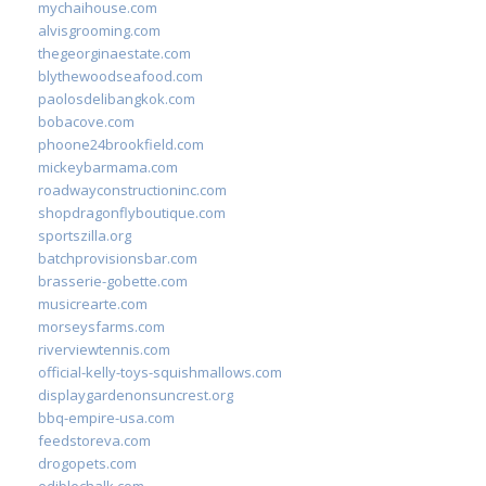
mychaihouse.com
alvisgrooming.com
thegeorginaestate.com
blythewoodseafood.com
paolosdelibangkok.com
bobacove.com
phoone24brookfield.com
mickeybarmama.com
roadwayconstructioninc.com
shopdragonflyboutique.com
sportszilla.org
batchprovisionsbar.com
brasserie-gobette.com
musicrearte.com
morseysfarms.com
riverviewtennis.com
official-kelly-toys-squishmallows.com
displaygardenonsuncrest.org
bbq-empire-usa.com
feedstoreva.com
drogopets.com
ediblechalk.com