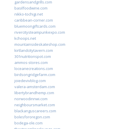
gardensandgrills.com
basilfoodwine.com
nikko-tochigi.net
caribbean-corner.com
bluemoongiftcards.com
rivercitysteampunkexpo.com
kchoops.net
mountainsideskateshop.com
kirtlandcitytavern.com
301nutritionspot.com
ammos-stores.com
loceanecreations.com
birdsongridgefarm.com
joiedevivblog.com
valera-amsterdam.com
libertybrandhemp.com
norwoodinnwi.com
neighboursmarket.com
blackanguscareers.com
bolesfororegon.com
bodega-ole.com