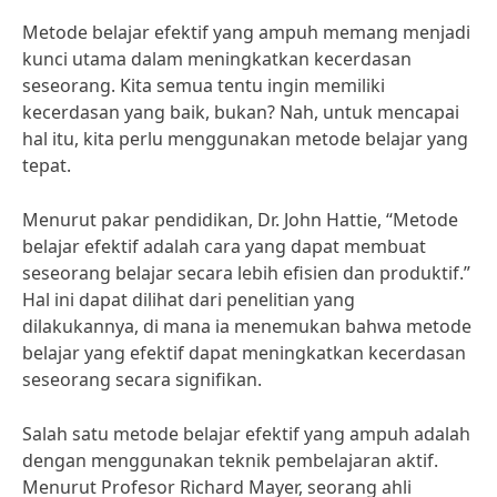
Metode belajar efektif yang ampuh memang menjadi
kunci utama dalam meningkatkan kecerdasan
seseorang. Kita semua tentu ingin memiliki
kecerdasan yang baik, bukan? Nah, untuk mencapai
hal itu, kita perlu menggunakan metode belajar yang
tepat.
Menurut pakar pendidikan, Dr. John Hattie, “Metode
belajar efektif adalah cara yang dapat membuat
seseorang belajar secara lebih efisien dan produktif.”
Hal ini dapat dilihat dari penelitian yang
dilakukannya, di mana ia menemukan bahwa metode
belajar yang efektif dapat meningkatkan kecerdasan
seseorang secara signifikan.
Salah satu metode belajar efektif yang ampuh adalah
dengan menggunakan teknik pembelajaran aktif.
Menurut Profesor Richard Mayer, seorang ahli