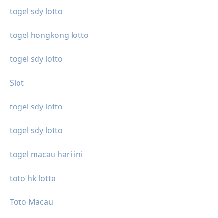
togel sdy lotto
togel hongkong lotto
togel sdy lotto
Slot
togel sdy lotto
togel sdy lotto
togel macau hari ini
toto hk lotto
Toto Macau