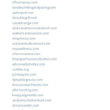
rifloorepoxy.com
woolleymillingandpaving.com
uptonpvd.com
2troublegrill.com
casateranga.com
sticksandstonesstudiooh.com
walkers-treeservice.com
shopmossi.com
untamedcollectivesd.com
mxpwellness.com
infernocanine.com
thepaperhousecollection.com
allisonwillisholley.com
solslite.org
portwayinn.com
djmaddogmusic.com
thesoundarchitects.com
allin1roofing.com
keepjudgewebb.com
anatomyofadventure.com
drivancastillo.com