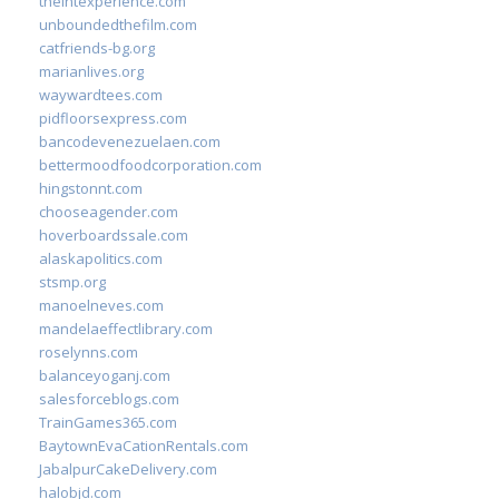
theintexperience.com
unboundedthefilm.com
catfriends-bg.org
marianlives.org
waywardtees.com
pidfloorsexpress.com
bancodevenezuelaen.com
bettermoodfoodcorporation.com
hingstonnt.com
chooseagender.com
hoverboardssale.com
alaskapolitics.com
stsmp.org
manoelneves.com
mandelaeffectlibrary.com
roselynns.com
balanceyoganj.com
salesforceblogs.com
TrainGames365.com
BaytownEvaCationRentals.com
JabalpurCakeDelivery.com
halobjd.com