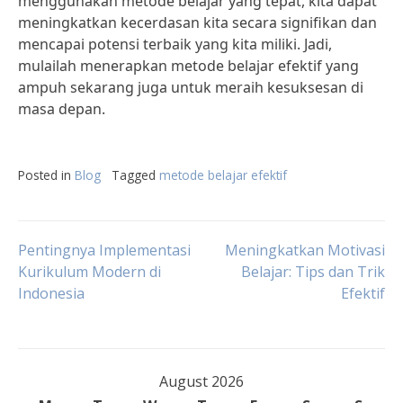
menggunakan metode belajar yang tepat, kita dapat
meningkatkan kecerdasan kita secara signifikan dan
mencapai potensi terbaik yang kita miliki. Jadi,
mulailah menerapkan metode belajar efektif yang
ampuh sekarang juga untuk meraih kesuksesan di
masa depan.
Posted in
Blog
Tagged
metode belajar efektif
Post
Pentingnya Implementasi
Meningkatkan Motivasi
Kurikulum Modern di
Belajar: Tips dan Trik
Indonesia
Efektif
navigation
August 2026