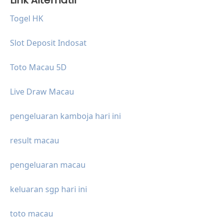
Link Alternatif
Togel HK
Slot Deposit Indosat
Toto Macau 5D
Live Draw Macau
pengeluaran kamboja hari ini
result macau
pengeluaran macau
keluaran sgp hari ini
toto macau