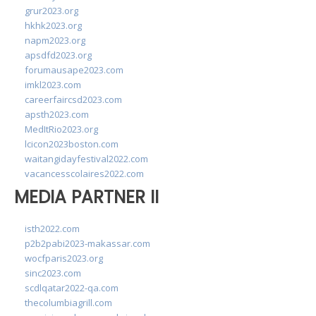
grur2023.org
hkhk2023.org
napm2023.org
apsdfd2023.org
forumausape2023.com
imkl2023.com
careerfaircsd2023.com
apsth2023.com
MedItRio2023.org
lcicon2023boston.com
waitangidayfestival2022.com
vacancesscolaires2022.com
MEDIA PARTNER II
isth2022.com
p2b2pabi2023-makassar.com
wocfparis2023.org
sinc2023.com
scdlqatar2022-qa.com
thecolumbiagrill.com