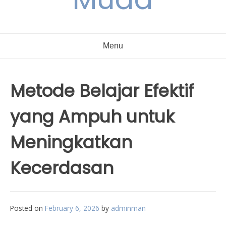
Menu
Metode Belajar Efektif
yang Ampuh untuk
Meningkatkan
Kecerdasan
Posted on
February 6, 2026
by
adminman