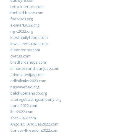
eduwyre.com
retro-interiors.com
theblvd-boise.com
fpet2023.org
e-smart2022.org
ngrc2022.org
leesfamilyfoods.com
lewis-lewis-cpas.com
eleontennis.com
cyetus.com
bradfordshops.com
almadenranchsanjose.com
advocatevijay.com
adlibilimler2023.com
naswwebed.org
balithut-manado.org
alteregotradingcompany.org
aprce2022.com
ibie2022.com
sbcc-2022.com
AngolaOilAndGas2022.com
Convoy4Freedom2022.com