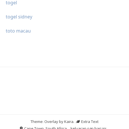
togel
togel sidney
toto macau
Theme: Overlay by
Kaira
.
Extra Text
Cape Town, South Africa
keluaran sgp hari ini