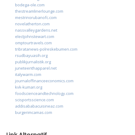
bodega-ole.com
thestreamlinerlounge.com
mestrinorubanofc.com
novelatherton.com
nassvalleygardens.net
electjohnstewart.com
omptourtravels.com
tribratanews-polreskebumen.com
rsudbayuasih.org
publikjurnalistik.org
juneteenthapparel.net
italywarm.com
journaloffinanceeconomics.com
kvk-kumari.org
foodscienceandtechnology.com
scisportsscience.com
addisababacuisineaz.com
burgerimcamas.com