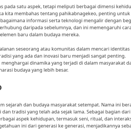
 pada satu aspek, tetapi meliputi berbagai dimensi kehid
tika kita membahas tentang pahikabnagekeo, penting untuk
agaimana informasi serta teknologi mengalir dengan beg
ih terhubung daripada sebelumnya, dan ini memengaruhi car
lemen baru dalam budaya mereka.
jalanan seseorang atau komunitas dalam mencari identitas
tradisi yang ada dan inovasi baru menjadi sangat penting.
 menghargai dinamika yang terjadi di dalam masyarakat d
narasi budaya yang lebih besar.
o
am sejarah dan budaya masyarakat setempat. Nama ini ber
 dan tradisi yang telah ada sejak lama. Sebagai bagian dari
agai aspek kehidupan, termasuk seni, ritual, dan interak
etahuan ini dari generasi ke generasi, menjadikannya seb