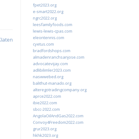
fpet2023.org
e-smart2022.org
ngrc2022.org
leesfamilyfoods.com
lewis-lewis-cpas.com
eleontennis.com
Klaten
cyetus.com
bradfordshops.com
almadenranchsanjose.com
advocatevijay.com
adlibilimler2023.com
naswwebed.org
balithut-manado.org
alteregotradingcompany.org
aprce2022.com
ibie2022.com
sbcc-2022.com
AngolaOilAndGas2022.com
Convoy4Freedom2022.com
grur2023.org
hkhk2023.org