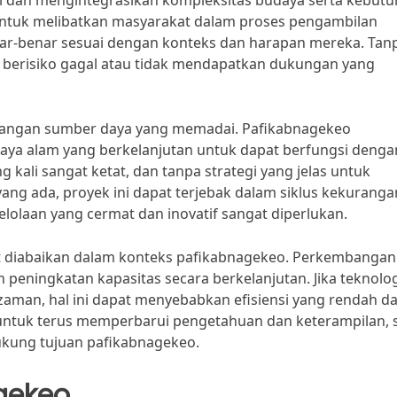
 dan mengintegrasikan kompleksitas budaya serta kebut
 untuk melibatkan masyarakat dalam proses pengambilan
nar-benar sesuai dengan konteks dan harapan mereka. Tan
apat berisiko gagal atau tidak mendapatkan dukungan yang
alangan sumber daya yang memadai. Pafikabnagekeo
aya alam yang berkelanjutan untuk dapat berfungsi denga
g kali sangat ketat, dan tanpa strategi yang jelas untuk
ng ada, proyek ini dapat terjebak dalam siklus kekuranga
elolaan yang cermat dan inovatif sangat diperlukan.
pat diabaikan dalam konteks pafikabnagekeo. Perkembangan
peningkatan kapasitas secara berkelanjutan. Jika teknolo
 zaman, hal ini dapat menyebabkan efisiensi yang rendah d
 untuk terus memperbarui pengetahuan dan keterampilan, 
kung tujuan pafikabnagekeo.
gekeo