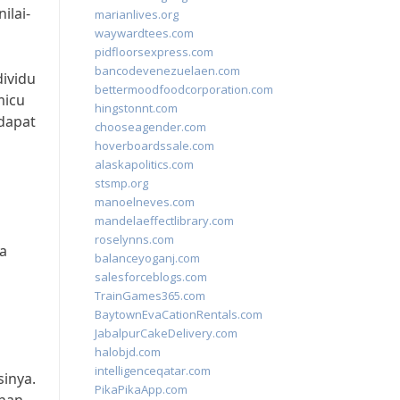
ilai-
marianlives.org
waywardtees.com
pidfloorsexpress.com
bancodevenezuelaen.com
dividu
bettermoodfoodcorporation.com
micu
hingstonnt.com
dapat
chooseagender.com
hoverboardssale.com
alaskapolitics.com
stsmp.org
n
manoelneves.com
mandelaeffectlibrary.com
roselynns.com
a
balanceyoganj.com
salesforceblogs.com
TrainGames365.com
BaytownEvaCationRentals.com
JabalpurCakeDelivery.com
halobjd.com
intelligenceqatar.com
inya.
PikaPikaApp.com