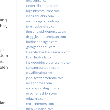
empconst1.com
cinderella-support.com
bigpinkrestaurant.com
inspirehuahin.com
uang
memmingerspainting.com
bat,
jeremypbeasley.com
thesandwichdepotcos.com
drgiggleshouseofpain.com
hotflashdesigns.com
garagenadeau.com
ga
lifestylechauffeurservice.com
istem
EverNewNails.com
s,
insideoutdecoratingcentre.com
 oleh
salvatoresinpoint.com
jovialfloralco.com
johnlscotthometeam.com
u-seehomes.com
watersportslagonissi.com
mischieffashion.com
eduwyre.com
dan
retro-interiors.com
theblvd-boise.com