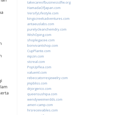
uhan
takecareofbusinessdfw.org
HamadaOfJapan.com
pa
VersifyLifestyle.com
kingscreekadventures.com
antaeuslabs.com
purelycleanchemdry.com
WishOping.com
shoplegacee.com
n
bonvivantshop.com
CupPlante.com
n
mpzin.com
stcreal.com
PopUpFlea.com
valueml.com
rebeccatorresjewelry.com
gi
jmpbliss.com
alam
drjorgerico.com
serta
queensushipa.com
wendyweimerdds.com
ameri-camp.com
hrsreceivables.com