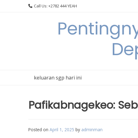
Skip
Call Us: +2782 444 YEAH
to
content
Pentingn
De
keluaran sgp hari ini
Pafikabnagekeo: Se
Posted on
April 1, 2025
by
adminman