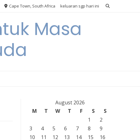
Cape Town, South Africa
keluaran sgp hari ini
ntuk Masa
uda
August 2026
M
T
W
T
F
S
S
1
2
3
4
5
6
7
8
9
10
11
12
13
14
15
16