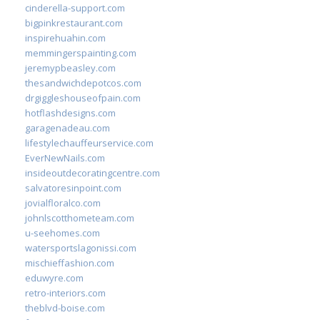
cinderella-support.com
bigpinkrestaurant.com
inspirehuahin.com
memmingerspainting.com
jeremypbeasley.com
thesandwichdepotcos.com
drgiggleshouseofpain.com
hotflashdesigns.com
garagenadeau.com
lifestylechauffeurservice.com
EverNewNails.com
insideoutdecoratingcentre.com
salvatoresinpoint.com
jovialfloralco.com
johnlscotthometeam.com
u-seehomes.com
watersportslagonissi.com
mischieffashion.com
eduwyre.com
retro-interiors.com
theblvd-boise.com