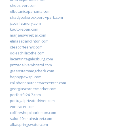
shoes-vert.com
elbotanicopanama.com
shadyoaksrockportrvpark.com
jccoinlaundry.com
kautorepair.com
marjaeswinebar.com
elmazatlanclinton.com
ideacoffeenyc.com
odieschillicothe.com
lacantinitagalesburg.com
pizzadeliverybristol.com
greenstarsmogcheck.com
happypawspl.com
callahansautoservicecenter.com
georgiascornermarket.com
perfectfit24-7.com
portugalprivatedriver.com
von-racer.com
coffeeshopcharleston.com
salon104mainstreet.com
alkaspringswater.com