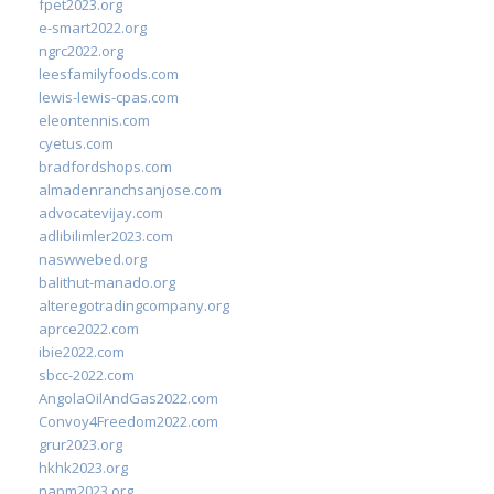
fpet2023.org
e-smart2022.org
ngrc2022.org
leesfamilyfoods.com
lewis-lewis-cpas.com
eleontennis.com
cyetus.com
bradfordshops.com
almadenranchsanjose.com
advocatevijay.com
adlibilimler2023.com
naswwebed.org
balithut-manado.org
alteregotradingcompany.org
aprce2022.com
ibie2022.com
sbcc-2022.com
AngolaOilAndGas2022.com
Convoy4Freedom2022.com
grur2023.org
hkhk2023.org
napm2023.org