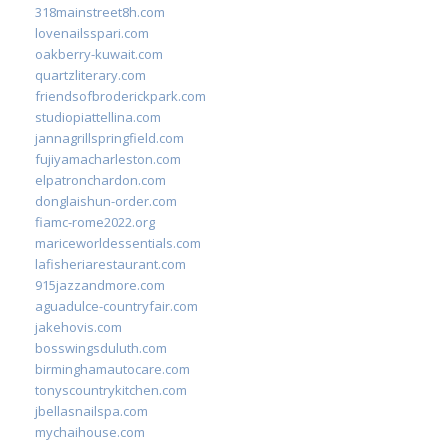
318mainstreet8h.com
lovenailsspari.com
oakberry-kuwait.com
quartzliterary.com
friendsofbroderickpark.com
studiopiattellina.com
jannagrillspringfield.com
fujiyamacharleston.com
elpatronchardon.com
donglaishun-order.com
fiamc-rome2022.org
mariceworldessentials.com
lafisheriarestaurant.com
915jazzandmore.com
aguadulce-countryfair.com
jakehovis.com
bosswingsduluth.com
birminghamautocare.com
tonyscountrykitchen.com
jbellasnailspa.com
mychaihouse.com