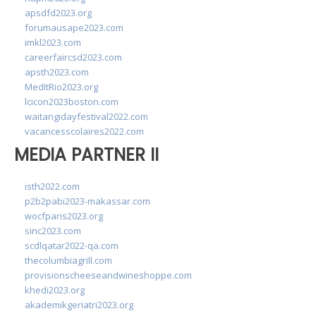
apsdfd2023.org
forumausape2023.com
imkl2023.com
careerfaircsd2023.com
apsth2023.com
MedItRio2023.org
lcicon2023boston.com
waitangidayfestival2022.com
vacancesscolaires2022.com
MEDIA PARTNER II
isth2022.com
p2b2pabi2023-makassar.com
wocfparis2023.org
sinc2023.com
scdlqatar2022-qa.com
thecolumbiagrill.com
provisionscheeseandwineshoppe.com
khedi2023.org
akademikgeriatri2023.org