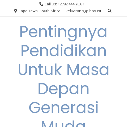
Skip
Call Us: +2782 444 YEAH
to
Cape Town, South Africa
keluaran sgp hari ini
content
Pentingnya
Pendidikan
Untuk Masa
Depan
Generasi
Muda