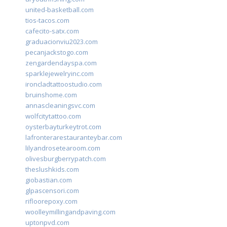
united-basketball.com
tios-tacos.com
cafecito-satx.com
graduacionviu2023.com
pecanjackstogo.com
zengardendayspa.com
sparklejewelryinc.com
ironcladtattoostudio.com
bruinshome.com
annascleaningsvc.com
wolfcitytattoo.com
oysterbayturkeytrot.com
lafronterarestauranteybar.com
lilyandrosetearoom.com
olivesburgberrypatch.com
theslushkids.com
giobastian.com
glpascensori.com
rifloorepoxy.com
woolleymillingandpaving.com
uptonpvd.com