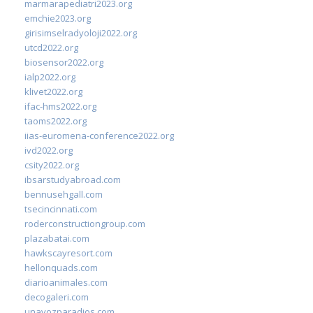
marmarapediatri2023.org
emchie2023.org
girisimselradyoloji2022.org
utcd2022.org
biosensor2022.org
ialp2022.org
klivet2022.org
ifac-hms2022.org
taoms2022.org
iias-euromena-conference2022.org
ivd2022.org
csity2022.org
ibsarstudyabroad.com
bennusehgall.com
tsecincinnati.com
roderconstructiongroup.com
plazabatai.com
hawkscayresort.com
hellonquads.com
diarioanimales.com
decogaleri.com
unavozparadios.com