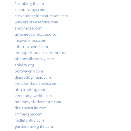
2troublegrill.com
casateranga.com
sticksandstonesstudiooh.com
walkers-treeservice.com
shopmossi.com
untamedcollectivesd.com
mxpwellness.com
infernocanine.com
thepaperhousecollection.com
allisonwillisholley.com
solslite.org
portwayinn.com
djmaddogmusic.com
thesoundarchitects.com
allin1roofing.com
keepjudgewebb.com
anatomyofadventure.com
drivancastillo.com
cmmedspa.com
midletontkd.com
gardensandgrills.com