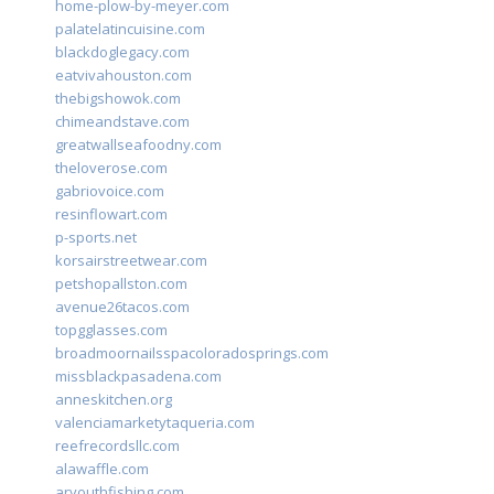
home-plow-by-meyer.com
palatelatincuisine.com
blackdoglegacy.com
eatvivahouston.com
thebigshowok.com
chimeandstave.com
greatwallseafoodny.com
theloverose.com
gabriovoice.com
resinflowart.com
p-sports.net
korsairstreetwear.com
petshopallston.com
avenue26tacos.com
topgglasses.com
broadmoornailsspacoloradosprings.com
missblackpasadena.com
anneskitchen.org
valenciamarketytaqueria.com
reefrecordsllc.com
alawaffle.com
aryouthfishing.com