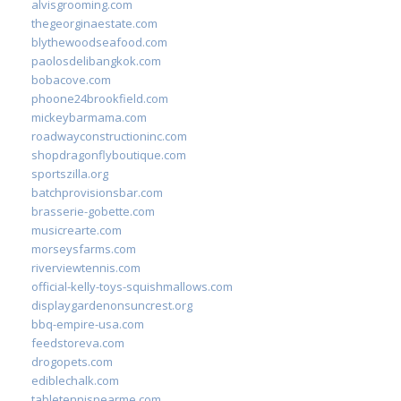
alvisgrooming.com
thegeorginaestate.com
blythewoodseafood.com
paolosdelibangkok.com
bobacove.com
phoone24brookfield.com
mickeybarmama.com
roadwayconstructioninc.com
shopdragonflyboutique.com
sportszilla.org
batchprovisionsbar.com
brasserie-gobette.com
musicrearte.com
morseysfarms.com
riverviewtennis.com
official-kelly-toys-squishmallows.com
displaygardenonsuncrest.org
bbq-empire-usa.com
feedstoreva.com
drogopets.com
ediblechalk.com
tabletennisnearme.com