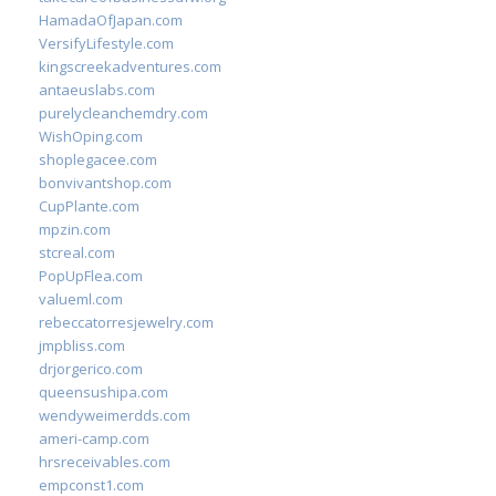
HamadaOfJapan.com
VersifyLifestyle.com
kingscreekadventures.com
antaeuslabs.com
purelycleanchemdry.com
WishOping.com
shoplegacee.com
bonvivantshop.com
CupPlante.com
mpzin.com
stcreal.com
PopUpFlea.com
valueml.com
rebeccatorresjewelry.com
jmpbliss.com
drjorgerico.com
queensushipa.com
wendyweimerdds.com
ameri-camp.com
hrsreceivables.com
empconst1.com