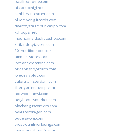
basilfoodwine.com
nikko-tochigi.net
caribbean-corner.com
bluemoongiftcards.com
rivercitysteampunkexpo.com
kchoops.net
mountainsideskateshop.com
kirtlandcitytavern.com
301nutritionspot.com
ammos-stores.com
loceanecreations.com
birdsongridgefarm.com
joiedevivblog.com
valera-amsterdam.com
libertybrandhemp.com
norwoodinnwi.com
neighboursmarket.com
blackanguscareers.com
bolesfororegon.com
bodega-ole.com
thestreamlinerlounge.com
mestrinorubanofc.com