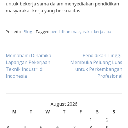
untuk bekerja sama dalam menyediakan pendidikan
masyarakat kerja yang berkualitas.
Posted in
Blog
Tagged
pendidikan masyarakat kerja apa
Post
Memahami Dinamika
Pendidikan Tinggi:
Lapangan Pekerjaan
Membuka Peluang Luas
Teknik Industri di
untuk Perkembangan
navigation
Indonesia
Profesional
August 2026
M
T
W
T
F
S
S
1
2
3
4
5
6
7
8
9