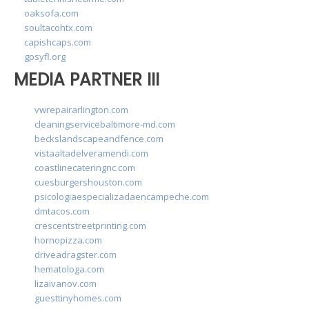
oaksofa.com
soultacohtx.com
capishcaps.com
gpsyfl.org
MEDIA PARTNER III
vwrepairarlington.com
cleaningservicebaltimore-md.com
beckslandscapeandfence.com
vistaaltadelveramendi.com
coastlinecateringnc.com
cuesburgershouston.com
psicologiaespecializadaencampeche.com
dmtacos.com
crescentstreetprinting.com
hornopizza.com
driveadragster.com
hematologa.com
lizaivanov.com
guesttinyhomes.com