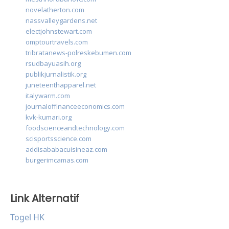
novelatherton.com
nassvalleygardens.net
electjohnstewart.com
omptourtravels.com
tribratanews-polreskebumen.com
rsudbayuasih.org
publikjurnalistik.org
juneteenthapparel.net
italywarm.com
journaloffinanceeconomics.com
kvk-kumari.org
foodscienceandtechnology.com
scisportsscience.com
addisababacuisineaz.com
burgerimcamas.com
Link Alternatif
Togel HK