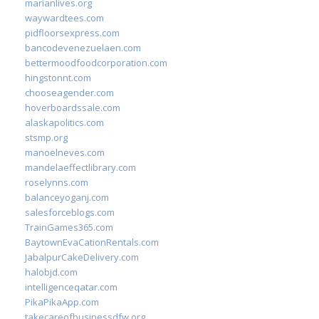
marianlives.org
waywardtees.com
pidfloorsexpress.com
bancodevenezuelaen.com
bettermoodfoodcorporation.com
hingstonnt.com
chooseagender.com
hoverboardssale.com
alaskapolitics.com
stsmp.org
manoelneves.com
mandelaeffectlibrary.com
roselynns.com
balanceyoganj.com
salesforceblogs.com
TrainGames365.com
BaytownEvaCationRentals.com
JabalpurCakeDelivery.com
halobjd.com
intelligenceqatar.com
PikaPikaApp.com
takecareofbusinessdfw.org