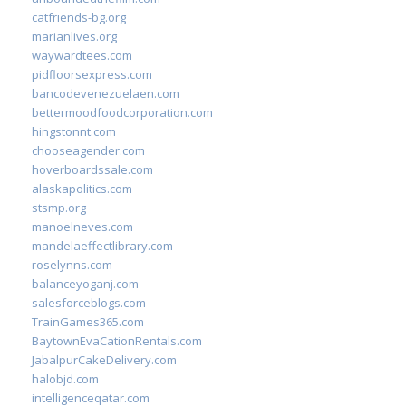
catfriends-bg.org
marianlives.org
waywardtees.com
pidfloorsexpress.com
bancodevenezuelaen.com
bettermoodfoodcorporation.com
hingstonnt.com
chooseagender.com
hoverboardssale.com
alaskapolitics.com
stsmp.org
manoelneves.com
mandelaeffectlibrary.com
roselynns.com
balanceyoganj.com
salesforceblogs.com
TrainGames365.com
BaytownEvaCationRentals.com
JabalpurCakeDelivery.com
halobjd.com
intelligenceqatar.com