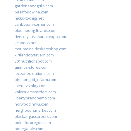
gardensandgrills.com
basilfoodwine.com
nikko-tochigi.net
caribbean-corner.com
bluemoongiftcards.com
rivercitysteampunkexpo.com
kchoops.net
mountainsideskateshop.com
kirtlandcitytavern.com
301nutritionspot.com
ammos-stores.com
loceanecreations.com
birdsongridgefarm.com
joiedevivblog.com
valera-amsterdam.com
libertybrandhemp.com
norwoodinnwi.com
neighboursmarket.com
blackanguscareers.com
bolesfororegon.com
bodega-ole.com