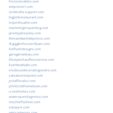
hrsreceivables.com
empconst1.com
cinderella-support.com
bigpinkrestaurant.com
inspirehuahin.com
memmingerspainting.com
jeremypbeasley.com
thesandwichdepotcos.com
drgiggleshouseofpain.com
hotflashdesigns.com
garagenadeau.com
lifestylechauffeurservice.com
EverNewNails.com
insideoutdecoratingcentre.com
salvatoresinpoint.com
jovialfloralco.com
johnlscotthometeam.com
u-seehomes.com
watersportslagonissi.com
mischieffashion.com
eduwyre.com
retro-interiors.com