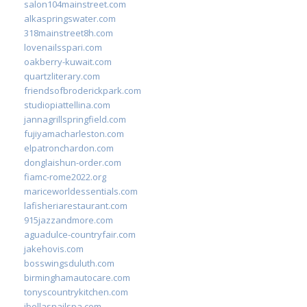
salon104mainstreet.com
alkaspringswater.com
318mainstreet8h.com
lovenailsspari.com
oakberry-kuwait.com
quartzliterary.com
friendsofbroderickpark.com
studiopiattellina.com
jannagrillspringfield.com
fujiyamacharleston.com
elpatronchardon.com
donglaishun-order.com
fiamc-rome2022.org
mariceworldessentials.com
lafisheriarestaurant.com
915jazzandmore.com
aguadulce-countryfair.com
jakehovis.com
bosswingsduluth.com
birminghamautocare.com
tonyscountrykitchen.com
jbellasnailspa.com