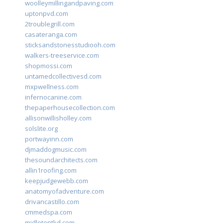
woolleymillingandpaving.com
uptonpvd.com
2troublegrill.com
casateranga.com
sticksandstonesstudiooh.com
walkers-treeservice.com
shopmossi.com
untamedcollectivesd.com
mxpwellness.com
infernocanine.com
thepaperhousecollection.com
allisonwillisholley.com
solslite.org
portwayinn.com
djmaddogmusic.com
thesoundarchitects.com
allin1roofing.com
keepjudgewebb.com
anatomyofadventure.com
drivancastillo.com
cmmedspa.com
midletontkd.com