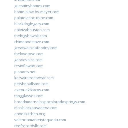
guesttinyhomes.com
home-plow-by-meyer.com
palatelatincuisine.com
blackdoglegacy.com
eatvivahouston.com
thebigshowok.com
chimeandstave.com
greatwallseafoodny.com
theloverose.com
gabriovoice.com
resinflowart.com
p-sports.net
korsairstreetwear.com
petshopallston.com
avenue26tacos.com
topgglasses.com
broadmoornailsspacoloradosprings.com
missblackpasadena.com
anneskitchen.org
valenciamarketytaqueria.com
reefrecordsllc.com