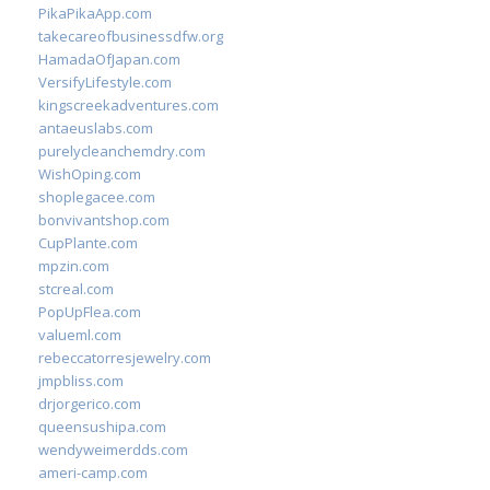
PikaPikaApp.com
takecareofbusinessdfw.org
HamadaOfJapan.com
VersifyLifestyle.com
kingscreekadventures.com
antaeuslabs.com
purelycleanchemdry.com
WishOping.com
shoplegacee.com
bonvivantshop.com
CupPlante.com
mpzin.com
stcreal.com
PopUpFlea.com
valueml.com
rebeccatorresjewelry.com
jmpbliss.com
drjorgerico.com
queensushipa.com
wendyweimerdds.com
ameri-camp.com