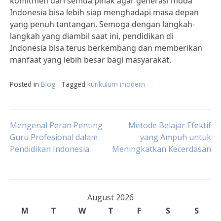
komitmen dari semua pihak agar generasi muda
Indonesia bisa lebih siap menghadapi masa depan
yang penuh tantangan. Semoga dengan langkah-
langkah yang diambil saat ini, pendidikan di
Indonesia bisa terus berkembang dan memberikan
manfaat yang lebih besar bagi masyarakat.
Posted in
Blog
Tagged
kurikulum modern
Post
Mengenal Peran Penting
Metode Belajar Efektif
Guru Profesional dalam
yang Ampuh untuk
Pendidikan Indonesia
Meningkatkan Kecerdasan
navigation
August 2026
M
T
W
T
F
S
S