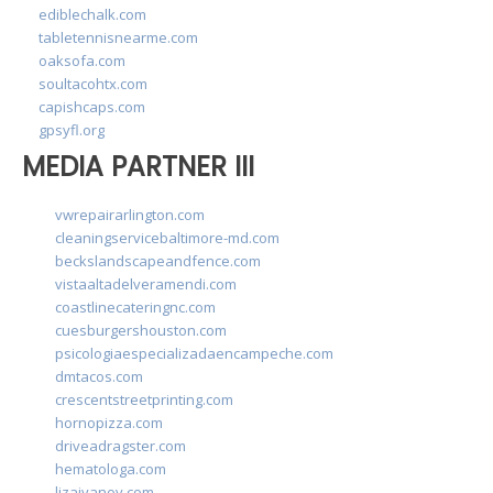
ediblechalk.com
tabletennisnearme.com
oaksofa.com
soultacohtx.com
capishcaps.com
gpsyfl.org
MEDIA PARTNER III
vwrepairarlington.com
cleaningservicebaltimore-md.com
beckslandscapeandfence.com
vistaaltadelveramendi.com
coastlinecateringnc.com
cuesburgershouston.com
psicologiaespecializadaencampeche.com
dmtacos.com
crescentstreetprinting.com
hornopizza.com
driveadragster.com
hematologa.com
lizaivanov.com