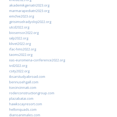
akademikgeriatri2023.org
marmarapediatri2023.org
emchie2023.org
girisimselradyoloji2022.org
utcd2022.org
biosensor2022.org
ialp2022.org
klivet2022.org
ifac-hms2022.org
taoms2022.org
iias-euromena-conference2022.org
ivd2022.org
csity2022.org
ibsarstudyabroad.com
bennusehgall.com
tsecincinnati.com
roderconstructiongroup.com
plazabatai.com
hawkscayresort.com
hellonquads.com
diarioanimales.com