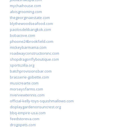
mychaihouse.com
alvisgrooming.com
thegeorginaestate.com
blythewoodseafood.com
paolosdelibangkok.com
bobacove.com
phoone24brookfield.com
mickeybarmama.com
roadwayconstructioninc.com
shopdragonflyboutique.com
sportszilla.org
batchprovisionsbar.com
brasserie-gobette.com
musicrearte.com
morseysfarms.com
riverviewtennis.com
official-kelly-toys-squishmallows.com
displaygardenonsuncrest.org
bbq-empire-usa.com
feedstoreva.com
drogopets.com