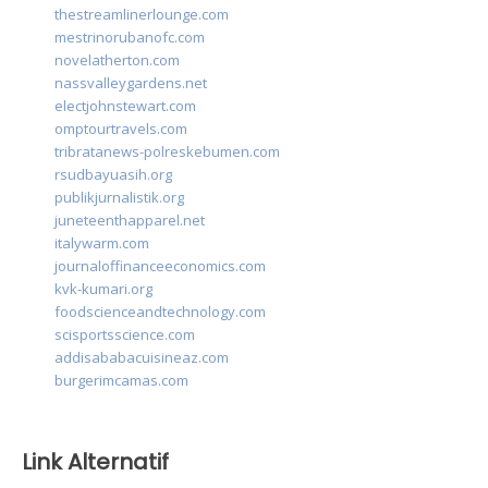
thestreamlinerlounge.com
mestrinorubanofc.com
novelatherton.com
nassvalleygardens.net
electjohnstewart.com
omptourtravels.com
tribratanews-polreskebumen.com
rsudbayuasih.org
publikjurnalistik.org
juneteenthapparel.net
italywarm.com
journaloffinanceeconomics.com
kvk-kumari.org
foodscienceandtechnology.com
scisportsscience.com
addisababacuisineaz.com
burgerimcamas.com
Link Alternatif