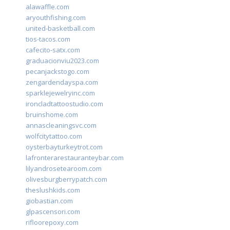
alawaffle.com
aryouthfishing.com
united-basketball.com
tios-tacos.com
cafecito-satx.com
graduacionviu2023.com
pecanjackstogo.com
zengardendayspa.com
sparklejewelryinc.com
ironcladtattoostudio.com
bruinshome.com
annascleaningsvc.com
wolfcitytattoo.com
oysterbayturkeytrot.com
lafronterarestauranteybar.com
lilyandrosetearoom.com
olivesburgberrypatch.com
theslushkids.com
giobastian.com
glpascensori.com
rifloorepoxy.com