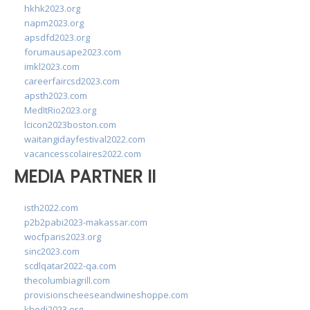
hkhk2023.org
napm2023.org
apsdfd2023.org
forumausape2023.com
imkl2023.com
careerfaircsd2023.com
apsth2023.com
MedItRio2023.org
lcicon2023boston.com
waitangidayfestival2022.com
vacancesscolaires2022.com
MEDIA PARTNER II
isth2022.com
p2b2pabi2023-makassar.com
wocfparis2023.org
sinc2023.com
scdlqatar2022-qa.com
thecolumbiagrill.com
provisionscheeseandwineshoppe.com
khedi2023.org