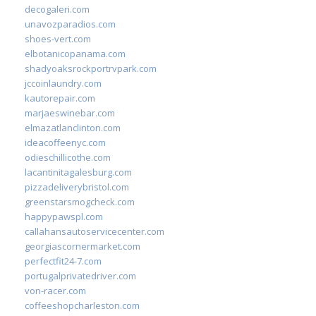
decogaleri.com
unavozparadios.com
shoes-vert.com
elbotanicopanama.com
shadyoaksrockportrvpark.com
jccoinlaundry.com
kautorepair.com
marjaeswinebar.com
elmazatlanclinton.com
ideacoffeenyc.com
odieschillicothe.com
lacantinitagalesburg.com
pizzadeliverybristol.com
greenstarsmogcheck.com
happypawspl.com
callahansautoservicecenter.com
georgiascornermarket.com
perfectfit24-7.com
portugalprivatedriver.com
von-racer.com
coffeeshopcharleston.com