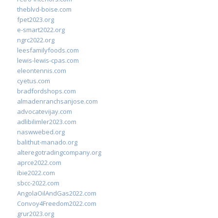
theblvd-boise.com
fpet2023.org
e-smart2022.org
ngrc2022.org
leesfamilyfoods.com
lewis-lewis-cpas.com
eleontennis.com
cyetus.com
bradfordshops.com
almadenranchsanjose.com
advocatevijay.com
adlibilimler2023.com
naswwebed.org
balithut-manado.org
alteregotradingcompany.org
aprce2022.com
ibie2022.com
sbcc-2022.com
AngolaOilAndGas2022.com
Convoy4Freedom2022.com
grur2023.org