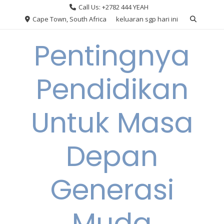
Skip
Call Us: +2782 444 YEAH
to
Cape Town, South Africa
keluaran sgp hari ini
content
Pentingnya
Pendidikan
Untuk Masa
Depan
Generasi
Muda