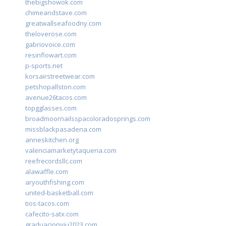
thebigshowok.com
chimeandstave.com
greatwallseafoodny.com
theloverose.com
gabriovoice.com
resinflowart.com
p-sports.net
korsairstreetwear.com
petshopallston.com
avenue26tacos.com
topgglasses.com
broadmoornailsspacoloradosprings.com
missblackpasadena.com
anneskitchen.org
valenciamarketytaqueria.com
reefrecordsllc.com
alawaffle.com
aryouthfishing.com
united-basketball.com
tios-tacos.com
cafecito-satx.com
graduacionviu2023.com