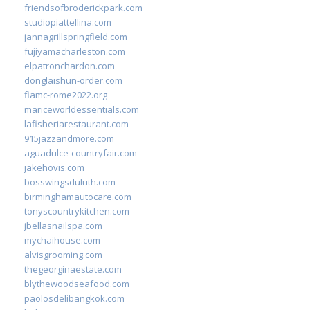
friendsofbroderickpark.com
studiopiattellina.com
jannagrillspringfield.com
fujiyamacharleston.com
elpatronchardon.com
donglaishun-order.com
fiamc-rome2022.org
mariceworldessentials.com
lafisheriarestaurant.com
915jazzandmore.com
aguadulce-countryfair.com
jakehovis.com
bosswingsduluth.com
birminghamautocare.com
tonyscountrykitchen.com
jbellasnailspa.com
mychaihouse.com
alvisgrooming.com
thegeorginaestate.com
blythewoodseafood.com
paolosdelibangkok.com