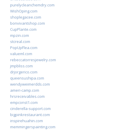
purelycleanchemdry.com
WishOping.com
shoplegacee.com
bonvivantshop.com
CupPlante.com
mpzin.com
stcreal.com
PopUpFlea.com
valueml.com
rebeccatorresjewelry.com
jmpbliss.com
drjorgerico.com
queensushipa.com
wendyweimerdds.com
ameri-camp.com
hrsreceivables.com
empconst1.com
cinderella-support.com
bigpinkrestaurant.com
inspirehuahin.com
memmingerspainting.com