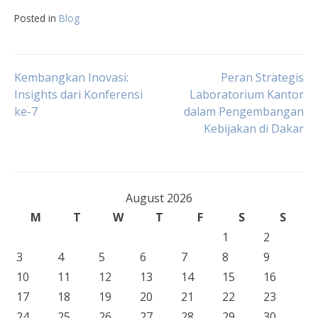
Posted in
Blog
Post
Kembangkan Inovasi:
Peran Strategis
Insights dari Konferensi
Laboratorium Kantor
ke-7
dalam Pengembangan
navigation
Kebijakan di Dakar
August 2026
M
T
W
T
F
S
S
1
2
3
4
5
6
7
8
9
10
11
12
13
14
15
16
17
18
19
20
21
22
23
24
25
26
27
28
29
30