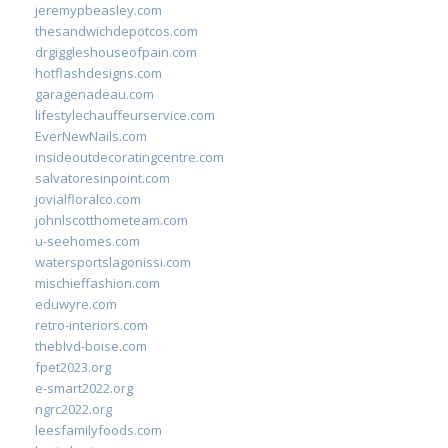
jeremypbeasley.com
thesandwichdepotcos.com
drgiggleshouseofpain.com
hotflashdesigns.com
garagenadeau.com
lifestylechauffeurservice.com
EverNewNails.com
insideoutdecoratingcentre.com
salvatoresinpoint.com
jovialfloralco.com
johnlscotthometeam.com
u-seehomes.com
watersportslagonissi.com
mischieffashion.com
eduwyre.com
retro-interiors.com
theblvd-boise.com
fpet2023.org
e-smart2022.org
ngrc2022.org
leesfamilyfoods.com