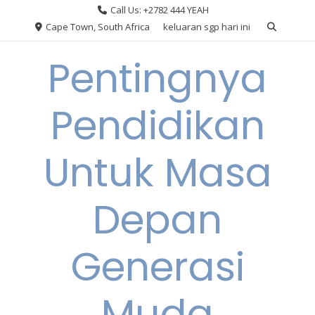
Skip
Call Us: +2782 444 YEAH
to
Cape Town, South Africa
keluaran sgp hari ini
content
Pentingnya
Pendidikan
Untuk Masa
Depan
Generasi
Muda