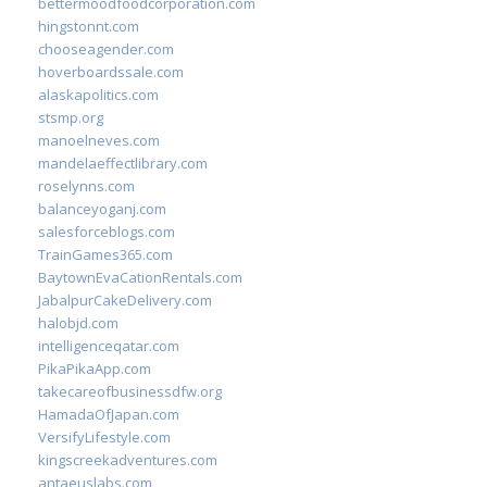
bettermoodfoodcorporation.com
hingstonnt.com
chooseagender.com
hoverboardssale.com
alaskapolitics.com
stsmp.org
manoelneves.com
mandelaeffectlibrary.com
roselynns.com
balanceyoganj.com
salesforceblogs.com
TrainGames365.com
BaytownEvaCationRentals.com
JabalpurCakeDelivery.com
halobjd.com
intelligenceqatar.com
PikaPikaApp.com
takecareofbusinessdfw.org
HamadaOfJapan.com
VersifyLifestyle.com
kingscreekadventures.com
antaeuslabs.com