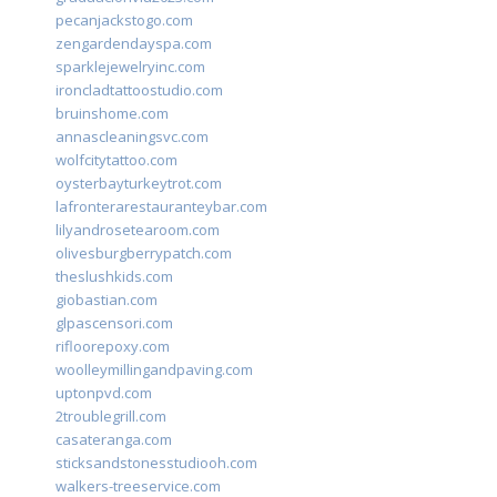
pecanjackstogo.com
zengardendayspa.com
sparklejewelryinc.com
ironcladtattoostudio.com
bruinshome.com
annascleaningsvc.com
wolfcitytattoo.com
oysterbayturkeytrot.com
lafronterarestauranteybar.com
lilyandrosetearoom.com
olivesburgberrypatch.com
theslushkids.com
giobastian.com
glpascensori.com
rifloorepoxy.com
woolleymillingandpaving.com
uptonpvd.com
2troublegrill.com
casateranga.com
sticksandstonesstudiooh.com
walkers-treeservice.com