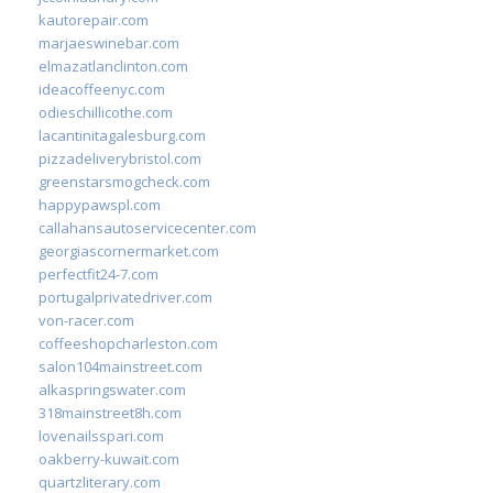
kautorepair.com
marjaeswinebar.com
elmazatlanclinton.com
ideacoffeenyc.com
odieschillicothe.com
lacantinitagalesburg.com
pizzadeliverybristol.com
greenstarsmogcheck.com
happypawspl.com
callahansautoservicecenter.com
georgiascornermarket.com
perfectfit24-7.com
portugalprivatedriver.com
von-racer.com
coffeeshopcharleston.com
salon104mainstreet.com
alkaspringswater.com
318mainstreet8h.com
lovenailsspari.com
oakberry-kuwait.com
quartzliterary.com