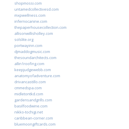
shopmossi.com
untamedcollectivesd.com
mxpwellness.com
infernocanine.com
thepaperhousecollection.com
allisonwillisholley.com
solslite.org
portwayinn.com
djmaddogmusic.com
thesoundarchitects.com
allin1roofing.com
keepjudgewebb.com
anatomyofadventure.com
drivancastillo.com
cmmedspa.com
midletontkd.com
gardensandgrills.com
basilfoodwine.com
nikko-tochigi.net
caribbean-corner.com
bluemoongiftcards.com