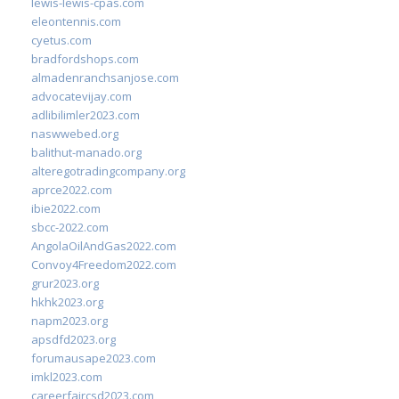
lewis-lewis-cpas.com
eleontennis.com
cyetus.com
bradfordshops.com
almadenranchsanjose.com
advocatevijay.com
adlibilimler2023.com
naswwebed.org
balithut-manado.org
alteregotradingcompany.org
aprce2022.com
ibie2022.com
sbcc-2022.com
AngolaOilAndGas2022.com
Convoy4Freedom2022.com
grur2023.org
hkhk2023.org
napm2023.org
apsdfd2023.org
forumausape2023.com
imkl2023.com
careerfaircsd2023.com