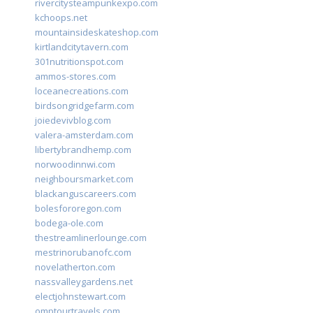
rivercitysteampunkexpo.com
kchoops.net
mountainsideskateshop.com
kirtlandcitytavern.com
301nutritionspot.com
ammos-stores.com
loceanecreations.com
birdsongridgefarm.com
joiedevivblog.com
valera-amsterdam.com
libertybrandhemp.com
norwoodinnwi.com
neighboursmarket.com
blackanguscareers.com
bolesfororegon.com
bodega-ole.com
thestreamlinerlounge.com
mestrinorubanofc.com
novelatherton.com
nassvalleygardens.net
electjohnstewart.com
omptourtravels.com