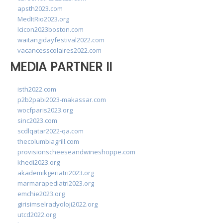
apsth2023.com
MedItRio2023.org
lcicon2023boston.com
waitangidayfestival2022.com
vacancesscolaires2022.com
MEDIA PARTNER II
isth2022.com
p2b2pabi2023-makassar.com
wocfparis2023.org
sinc2023.com
scdlqatar2022-qa.com
thecolumbiagrill.com
provisionscheeseandwineshoppe.com
khedi2023.org
akademikgeriatri2023.org
marmarapediatri2023.org
emchie2023.org
girisimselradyoloji2022.org
utcd2022.org