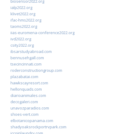
biosensor2022.org
ialp2022.org
klivet2022.org
ifac-hms2022.org
taoms2022.org
iias-euromena-conference2022.org
ivd2022.org
csity2022.org
ibsarstudyabroad.com
bennusehgall.com
tsecincinnati.com
roderconstructiongroup.com
plazabatai.com
hawkscayresort.com
hellonquads.com
diarioanimales.com
decogaleri.com
unavozparadios.com
shoes-vert.com
elbotanicopanama.com
shadyoaksrockportrvpark.com
jccoinlaundry.com