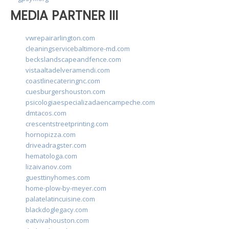
MEDIA PARTNER III
vwrepairarlington.com
cleaningservicebaltimore-md.com
beckslandscapeandfence.com
vistaaltadelveramendi.com
coastlinecateringnc.com
cuesburgershouston.com
psicologiaespecializadaencampeche.com
dmtacos.com
crescentstreetprinting.com
hornopizza.com
driveadragster.com
hematologa.com
lizaivanov.com
guesttinyhomes.com
home-plow-by-meyer.com
palatelatincuisine.com
blackdoglegacy.com
eatvivahouston.com