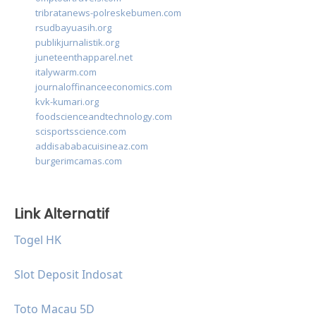
tribratanews-polreskebumen.com
rsudbayuasih.org
publikjurnalistik.org
juneteenthapparel.net
italywarm.com
journaloffinanceeconomics.com
kvk-kumari.org
foodscienceandtechnology.com
scisportsscience.com
addisababacuisineaz.com
burgerimcamas.com
Link Alternatif
Togel HK
Slot Deposit Indosat
Toto Macau 5D