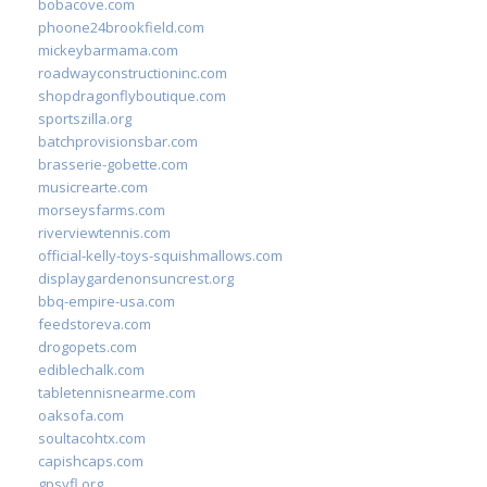
bobacove.com
phoone24brookfield.com
mickeybarmama.com
roadwayconstructioninc.com
shopdragonflyboutique.com
sportszilla.org
batchprovisionsbar.com
brasserie-gobette.com
musicrearte.com
morseysfarms.com
riverviewtennis.com
official-kelly-toys-squishmallows.com
displaygardenonsuncrest.org
bbq-empire-usa.com
feedstoreva.com
drogopets.com
ediblechalk.com
tabletennisnearme.com
oaksofa.com
soultacohtx.com
capishcaps.com
gpsyfl.org