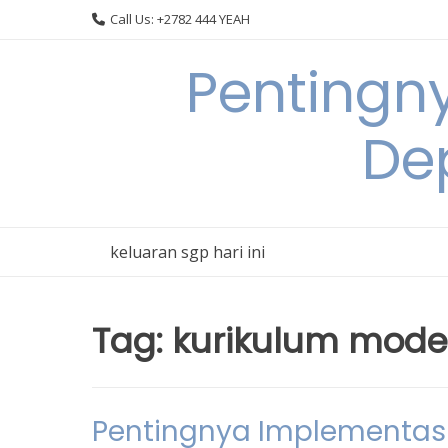
Skip
Call Us: +2782 444 YEAH
to
content
Pentingn
De
keluaran sgp hari ini
Tag:
kurikulum mode
Pentingnya Implementasi