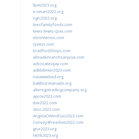
fpet2023.org
e-smart2022.org
ngrc2022.org
leesfamilyfoods.com
lewis-lewis-cpas.com
eleontennis.com
cyetus.com
bradfordshops.com
almadenranchsanjose.com
advocatevijay.com
adlibilimler2023.com
naswwebed.org
balithut-manado.org
alteregotradingcompany.org
aprce2022.com
ibie2022.com
sbcc-2022.com
AngolaOilAndGas2022.com
Convoy4Freedom2022.com
grur2023.org
hkhk2023.org