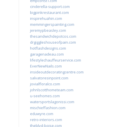
empconst1.com
cinderella-support.com
bigpinkrestaurant.com
inspirehuahin.com
memmingerspainting.com
jeremypbeasley.com
thesandwichdepotcos.com
drgiggleshouseofpain.com
hotflashdesigns.com
garagenadeau.com
lifestylechauffeurservice.com
EverNewNails.com
insideoutdecoratingcentre.com
salvatoresinpoint.com
jovialfloralco.com
johnlscotthometeam.com
u-seehomes.com
watersportslagonissi.com
mischieffashion.com
eduwyre.com
retro-interiors.com
theblvd-boise.com