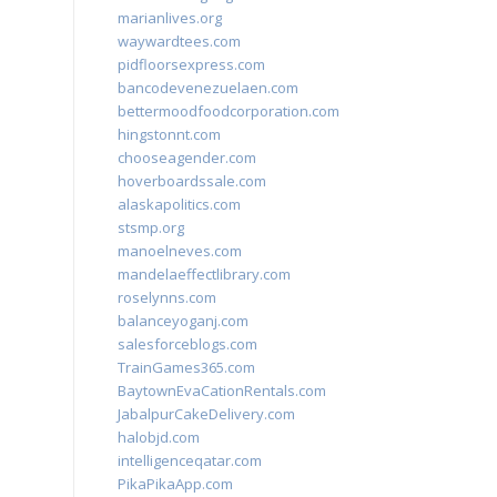
marianlives.org
waywardtees.com
pidfloorsexpress.com
bancodevenezuelaen.com
bettermoodfoodcorporation.com
hingstonnt.com
chooseagender.com
hoverboardssale.com
alaskapolitics.com
stsmp.org
manoelneves.com
mandelaeffectlibrary.com
roselynns.com
balanceyoganj.com
salesforceblogs.com
TrainGames365.com
BaytownEvaCationRentals.com
JabalpurCakeDelivery.com
halobjd.com
intelligenceqatar.com
PikaPikaApp.com