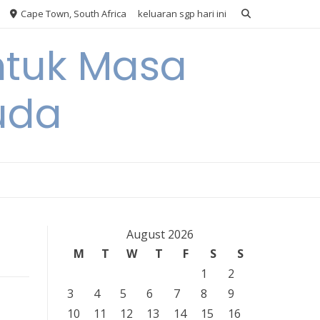
Cape Town, South Africa
keluaran sgp hari ini
ntuk Masa
uda
August 2026
M
T
W
T
F
S
S
1
2
3
4
5
6
7
8
9
10
11
12
13
14
15
16