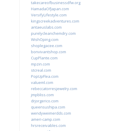
takecareofbusinessdfw.org
HamadaOfJapan.com
VersifyLifestyle.com
kingscreekadventures.com
antaeuslabs.com
purelycleanchemdry.com
WishOping.com
shoplegacee.com
bonvivantshop.com
CupPlante.com
mpzin.com
stcreal.com
PopUpFlea.com
valueml.com
rebeccatorresjewelry.com
jmpbliss.com
drjorgerico.com
queensushipa.com
wendyweimerdds.com
ameri-camp.com
hrsreceivables.com