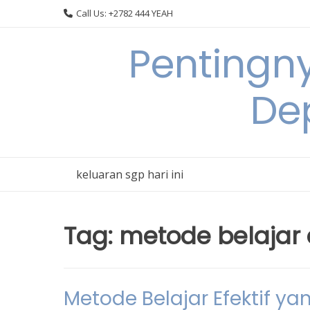
Skip
Call Us: +2782 444 YEAH
to
content
Pentingn
De
keluaran sgp hari ini
Tag:
metode belajar e
Metode Belajar Efektif 