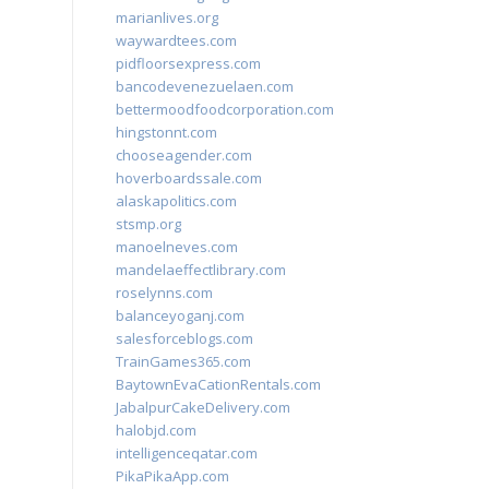
marianlives.org
waywardtees.com
pidfloorsexpress.com
bancodevenezuelaen.com
bettermoodfoodcorporation.com
hingstonnt.com
chooseagender.com
hoverboardssale.com
alaskapolitics.com
stsmp.org
manoelneves.com
mandelaeffectlibrary.com
roselynns.com
balanceyoganj.com
salesforceblogs.com
TrainGames365.com
BaytownEvaCationRentals.com
JabalpurCakeDelivery.com
halobjd.com
intelligenceqatar.com
PikaPikaApp.com