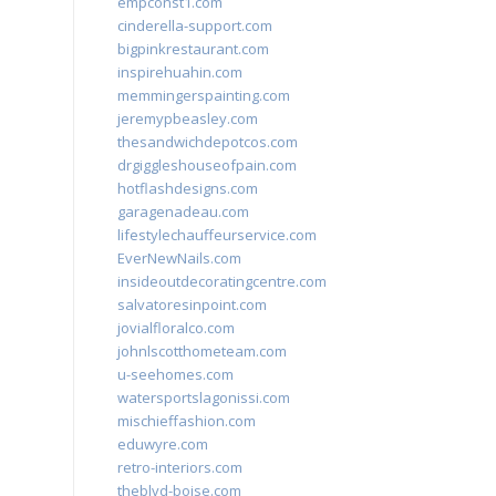
empconst1.com
cinderella-support.com
bigpinkrestaurant.com
inspirehuahin.com
memmingerspainting.com
jeremypbeasley.com
thesandwichdepotcos.com
drgiggleshouseofpain.com
hotflashdesigns.com
garagenadeau.com
lifestylechauffeurservice.com
EverNewNails.com
insideoutdecoratingcentre.com
salvatoresinpoint.com
jovialfloralco.com
johnlscotthometeam.com
u-seehomes.com
watersportslagonissi.com
mischieffashion.com
eduwyre.com
retro-interiors.com
theblvd-boise.com