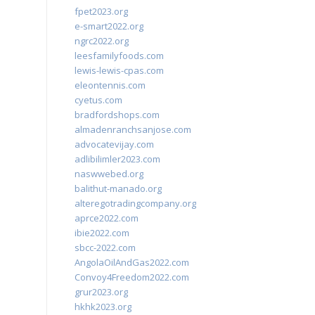
fpet2023.org
e-smart2022.org
ngrc2022.org
leesfamilyfoods.com
lewis-lewis-cpas.com
eleontennis.com
cyetus.com
bradfordshops.com
almadenranchsanjose.com
advocatevijay.com
adlibilimler2023.com
naswwebed.org
balithut-manado.org
alteregotradingcompany.org
aprce2022.com
ibie2022.com
sbcc-2022.com
AngolaOilAndGas2022.com
Convoy4Freedom2022.com
grur2023.org
hkhk2023.org