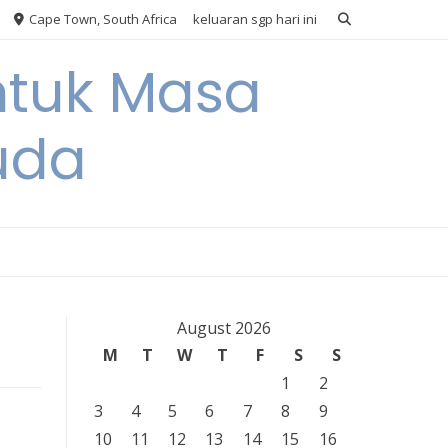
Cape Town, South Africa
keluaran sgp hari ini
ntuk Masa
uda
August 2026
M
T
W
T
F
S
S
1
2
3
4
5
6
7
8
9
10
11
12
13
14
15
16