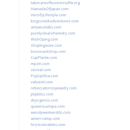
takecareofbusinessdfw.org
HamadaOfJapan.com
VersifyLifestyle.com
kingscreekadventures.com
antaeuslabs.com
purelycleanchemdry.com
WishOping.com
shoplegacee.com
bonvivantshop.com
CupPlante.com
mpzin.com
stcreal.com
PopUpFlea.com
valueml.com
rebeccatorresjewelry.com
jmpbliss.com
drjorgerico.com
queensushipa.com
wendyweimerdds.com
ameri-camp.com
hrsreceivables.com