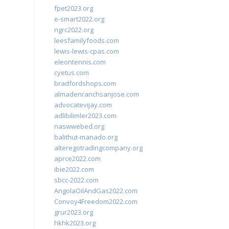
fpet2023.org
e-smart2022.org
ngrc2022.org
leesfamilyfoods.com
lewis-lewis-cpas.com
eleontennis.com
cyetus.com
bradfordshops.com
almadenranchsanjose.com
advocatevijay.com
adlibilimler2023.com
naswwebed.org
balithut-manado.org
alteregotradingcompany.org
aprce2022.com
ibie2022.com
sbcc-2022.com
AngolaOilAndGas2022.com
Convoy4Freedom2022.com
grur2023.org
hkhk2023.org