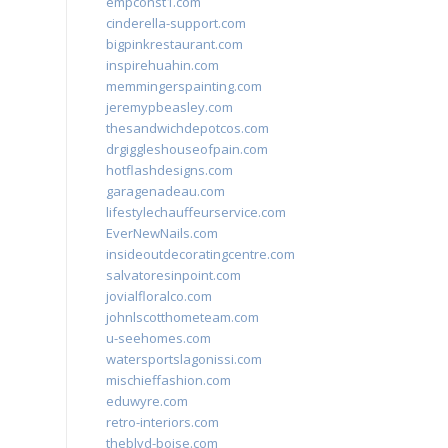
empconst1.com
cinderella-support.com
bigpinkrestaurant.com
inspirehuahin.com
memmingerspainting.com
jeremypbeasley.com
thesandwichdepotcos.com
drgiggleshouseofpain.com
hotflashdesigns.com
garagenadeau.com
lifestylechauffeurservice.com
EverNewNails.com
insideoutdecoratingcentre.com
salvatoresinpoint.com
jovialfloralco.com
johnlscotthometeam.com
u-seehomes.com
watersportslagonissi.com
mischieffashion.com
eduwyre.com
retro-interiors.com
theblvd-boise.com