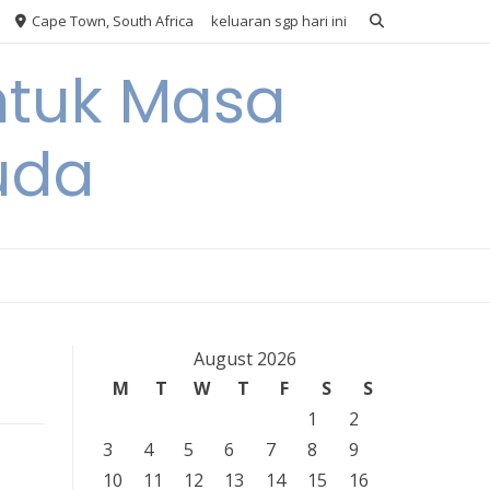
Cape Town, South Africa
keluaran sgp hari ini
ntuk Masa
uda
August 2026
M
T
W
T
F
S
S
1
2
3
4
5
6
7
8
9
10
11
12
13
14
15
16