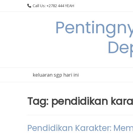
Skip
Call Us: +2782 444 YEAH
to
content
Pentingn
De
keluaran sgp hari ini
Tag:
pendidikan kara
Pendidikan Karakter: M