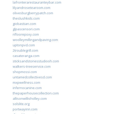
lafronterarestauranteybar.com
lilyandrosetearoom.com
olivesburgberrypatch.com
theslushkids.com
giobastian.com
glpascensori.com
rifloorepoxy.com
woolleymillingandpaving.com
uptonpvd.com
2troublegrill.com
casateranga.com
sticksandstonesstudiooh.com
walkers-treeservice.com
shopmossi.com
untamedcollectivesd.com
mxpwellness.com
infernocanine.com
thepaperhousecollection.com
allisonwillisholley.com
solslite.org
portwayinn.com