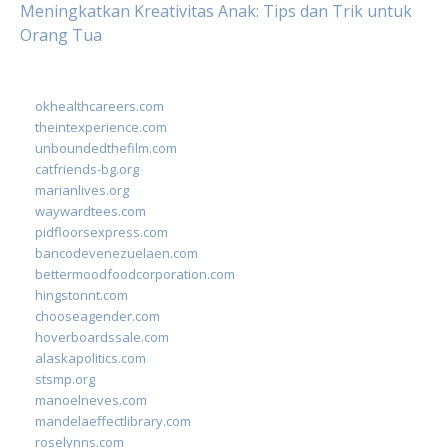
Meningkatkan Kreativitas Anak: Tips dan Trik untuk
Orang Tua
okhealthcareers.com
theintexperience.com
unboundedthefilm.com
catfriends-bg.org
marianlives.org
waywardtees.com
pidfloorsexpress.com
bancodevenezuelaen.com
bettermoodfoodcorporation.com
hingstonnt.com
chooseagender.com
hoverboardssale.com
alaskapolitics.com
stsmp.org
manoelneves.com
mandelaeffectlibrary.com
roselynns.com