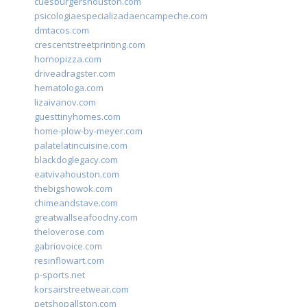
cuesburgershouston.com
psicologiaespecializadaencampeche.com
dmtacos.com
crescentstreetprinting.com
hornopizza.com
driveadragster.com
hematologa.com
lizaivanov.com
guesttinyhomes.com
home-plow-by-meyer.com
palatelatincuisine.com
blackdoglegacy.com
eatvivahouston.com
thebigshowok.com
chimeandstave.com
greatwallseafoodny.com
theloverose.com
gabriovoice.com
resinflowart.com
p-sports.net
korsairstreetwear.com
petshopallston.com