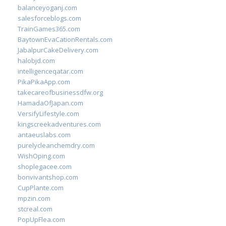
balanceyoganj.com
salesforceblogs.com
TrainGames365.com
BaytownEvaCationRentals.com
JabalpurCakeDelivery.com
halobjd.com
intelligenceqatar.com
PikaPikaApp.com
takecareofbusinessdfw.org
HamadaOfJapan.com
VersifyLifestyle.com
kingscreekadventures.com
antaeuslabs.com
purelycleanchemdry.com
WishOping.com
shoplegacee.com
bonvivantshop.com
CupPlante.com
mpzin.com
stcreal.com
PopUpFlea.com