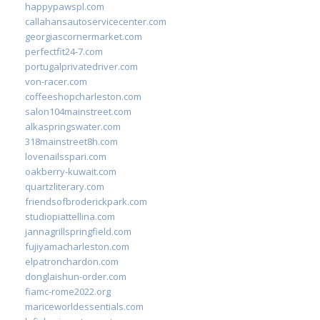
happypawspl.com
callahansautoservicecenter.com
georgiascornermarket.com
perfectfit24-7.com
portugalprivatedriver.com
von-racer.com
coffeeshopcharleston.com
salon104mainstreet.com
alkaspringswater.com
318mainstreet8h.com
lovenailsspari.com
oakberry-kuwait.com
quartzliterary.com
friendsofbroderickpark.com
studiopiattellina.com
jannagrillspringfield.com
fujiyamacharleston.com
elpatronchardon.com
donglaishun-order.com
fiamc-rome2022.org
mariceworldessentials.com