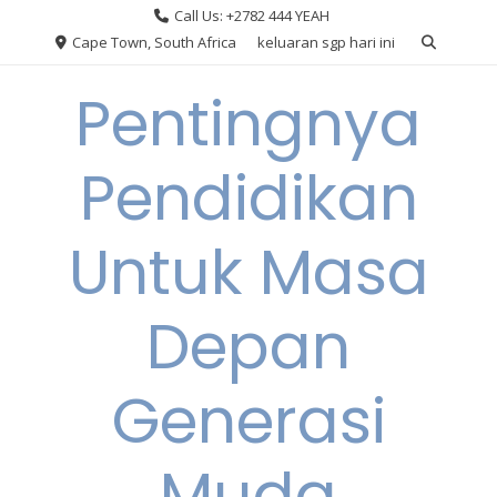
Skip
Call Us: +2782 444 YEAH
to
Cape Town, South Africa
keluaran sgp hari ini
content
Pentingnya
Pendidikan
Untuk Masa
Depan
Generasi
Muda