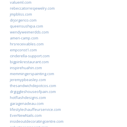
valueml.com
rebeccatorresjewelry.com
jmpbliss.com
drjorgerico.com
queensushipa.com
wendyweimerdds.com
ameri-camp.com
hrsreceivables.com
empconst1.com
cinderella-support.com
bigpinkrestaurant.com
inspirehuahin.com
memmingerspainting.com
jeremypbeasley.com
thesandwichdepotcos.com
drgiggleshouseofpain.com
hotflashdesigns.com
garagenadeau.com
lifestylechauffeurservice.com
EverNewNails.com
insideoutdecoratingcentre.com