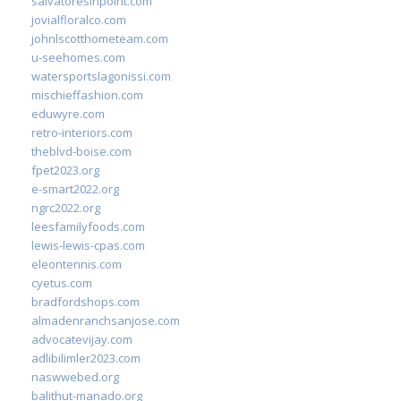
salvatoresinpoint.com
jovialfloralco.com
johnlscotthometeam.com
u-seehomes.com
watersportslagonissi.com
mischieffashion.com
eduwyre.com
retro-interiors.com
theblvd-boise.com
fpet2023.org
e-smart2022.org
ngrc2022.org
leesfamilyfoods.com
lewis-lewis-cpas.com
eleontennis.com
cyetus.com
bradfordshops.com
almadenranchsanjose.com
advocatevijay.com
adlibilimler2023.com
naswwebed.org
balithut-manado.org