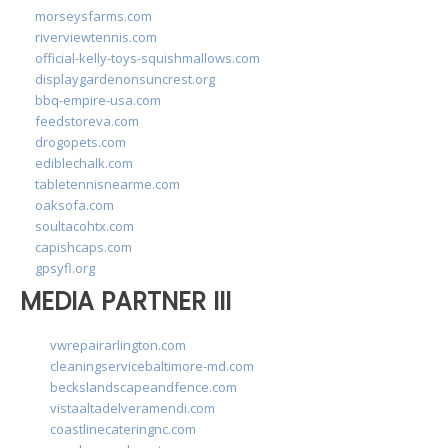
morseysfarms.com
riverviewtennis.com
official-kelly-toys-squishmallows.com
displaygardenonsuncrest.org
bbq-empire-usa.com
feedstoreva.com
drogopets.com
ediblechalk.com
tabletennisnearme.com
oaksofa.com
soultacohtx.com
capishcaps.com
gpsyfl.org
MEDIA PARTNER III
vwrepairarlington.com
cleaningservicebaltimore-md.com
beckslandscapeandfence.com
vistaaltadelveramendi.com
coastlinecateringnc.com