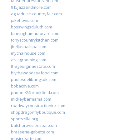
lafisheriarestaurant.com
915jazzandmore.com
aguadulce-countryfair.com
jakehovis.com
bosswingsduluth.com
birminghamautocare.com
tonyscountrykitchen.com
jbellasnailspa.com
mychaihouse.com
alvisgrooming.com
thegeorginaestate.com
blythewoodseafood.com
paolosdelibangkok.com
bobacove.com
phoone24brookfield.com
mickeybarmama.com
roadwayconstructioninc.com
shopdragonflyboutique.com
sportszilla.org
batchprovisionsbar.com
brasserie-gobette.com
musicrearte.com