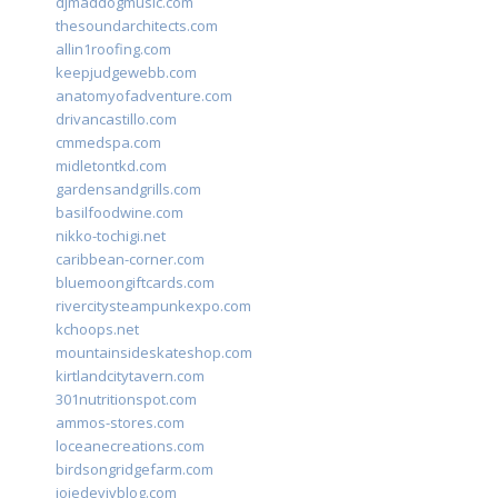
djmaddogmusic.com
thesoundarchitects.com
allin1roofing.com
keepjudgewebb.com
anatomyofadventure.com
drivancastillo.com
cmmedspa.com
midletontkd.com
gardensandgrills.com
basilfoodwine.com
nikko-tochigi.net
caribbean-corner.com
bluemoongiftcards.com
rivercitysteampunkexpo.com
kchoops.net
mountainsideskateshop.com
kirtlandcitytavern.com
301nutritionspot.com
ammos-stores.com
loceanecreations.com
birdsongridgefarm.com
joiedevivblog.com