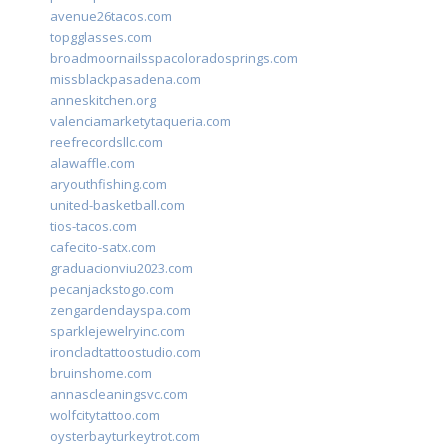
avenue26tacos.com
topgglasses.com
broadmoornailsspacoloradosprings.com
missblackpasadena.com
anneskitchen.org
valenciamarketytaqueria.com
reefrecordsllc.com
alawaffle.com
aryouthfishing.com
united-basketball.com
tios-tacos.com
cafecito-satx.com
graduacionviu2023.com
pecanjackstogo.com
zengardendayspa.com
sparklejewelryinc.com
ironcladtattoostudio.com
bruinshome.com
annascleaningsvc.com
wolfcitytattoo.com
oysterbayturkeytrot.com