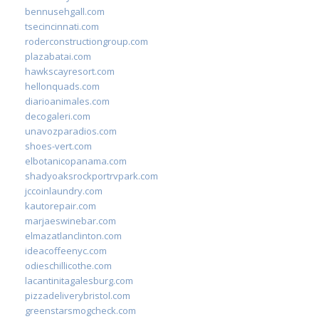
bennusehgall.com
tsecincinnati.com
roderconstructiongroup.com
plazabatai.com
hawkscayresort.com
hellonquads.com
diarioanimales.com
decogaleri.com
unavozparadios.com
shoes-vert.com
elbotanicopanama.com
shadyoaksrockportrvpark.com
jccoinlaundry.com
kautorepair.com
marjaeswinebar.com
elmazatlanclinton.com
ideacoffeenyc.com
odieschillicothe.com
lacantinitagalesburg.com
pizzadeliverybristol.com
greenstarsmogcheck.com