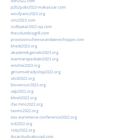
isth2022.com
p2b2pabi2023-makassar.com
wocfparis2023.org
sinc2023.com
scdlqatar2022-qa.com
thecolumbiagrill.com
provisionscheeseandwineshoppe.com
khedi2023.org
akademikgeriatri2023.org
marmarapediatri2023.org
emchie2023.org
girisimselradyoloji2022.org
utcd2022.org
biosensor2022.org
ialp2022.org
klivet2022.org
ifac-hms2022.org
taoms2022.org
iias-euromena-conference2022.org
ivd2022.org
csity2022.org
ibsarstudyabroad.com