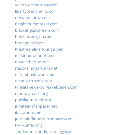
valera-amsterdam.com
libertybrandhemp.com
norwoodinnwi.com
neighboursmarket.com
blackanguscareers.com
bolesfororegon.com
bodega-ole.com
thestreamlinerlounge.com
mestrinorubanofc.com
novelatherton.com
nassvalleygardens.net
electjohnstewart.com
omptourtravels.com
tribratanews-polreskebumen.com
rsudbayuasih.org
publikjurnalistik.org
juneteenthapparel.net
italywarm.com
journaloffinanceeconomics.com
kvk-kumari.org
foodscienceandtechnology.com