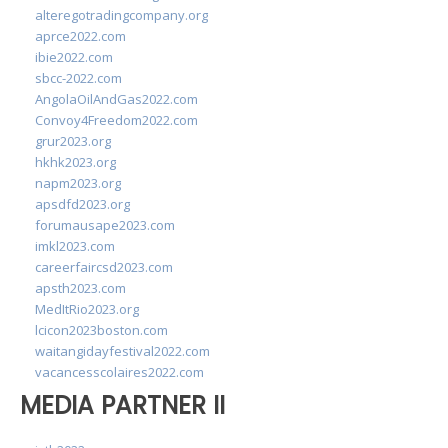
alteregotradingcompany.org
aprce2022.com
ibie2022.com
sbcc-2022.com
AngolaOilAndGas2022.com
Convoy4Freedom2022.com
grur2023.org
hkhk2023.org
napm2023.org
apsdfd2023.org
forumausape2023.com
imkl2023.com
careerfaircsd2023.com
apsth2023.com
MedItRio2023.org
lcicon2023boston.com
waitangidayfestival2022.com
vacancesscolaires2022.com
MEDIA PARTNER II