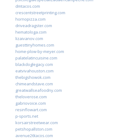
dmtacos.com
crescentstreetprinting.com
hornopizza.com
driveadragster.com
hematologa.com
lizaivanov.com
guesttinyhomes.com
home-plow-by-meyer.com
palatelatincuisine.com
blackdoglegacy.com
eatvivahouston.com
thebigshowok.com
chimeandstave.com
greatwallseafoodny.com
theloverose.com
gabriovoice.com
resinflowart.com
p-sports.net
korsairstreetwear.com
petshopallston.com
avenue26tacos.com