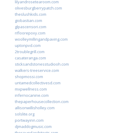
lilyandrosetearoom.com
olivesburgberrypatch.com
theslushkids.com
giobastian.com
glpascensori.com
rifloorepoxy.com
woolleymillingandpaving.com
uptonpvd.com
2troublegrill.com
casateranga.com
sticksandstonesstudiooh.com
walkers-treeservice.com
shopmossi.com
untamedcollectivesd.com
mxpwellness.com
infernocanine.com
thepaperhousecollection.com
allisonwillisholley.com
solslite.org
portwayinn.com
djmaddogmusic.com
thesoundarchitects.com