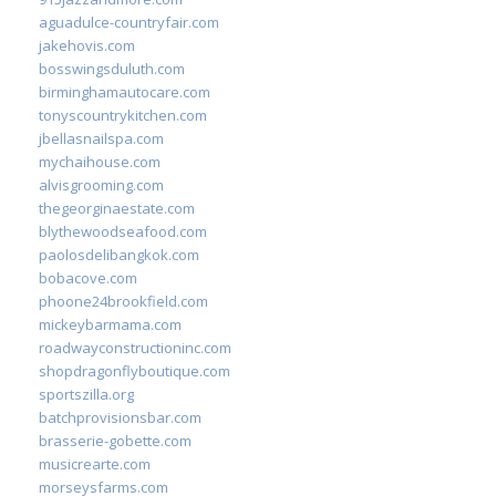
aguadulce-countryfair.com
jakehovis.com
bosswingsduluth.com
birminghamautocare.com
tonyscountrykitchen.com
jbellasnailspa.com
mychaihouse.com
alvisgrooming.com
thegeorginaestate.com
blythewoodseafood.com
paolosdelibangkok.com
bobacove.com
phoone24brookfield.com
mickeybarmama.com
roadwayconstructioninc.com
shopdragonflyboutique.com
sportszilla.org
batchprovisionsbar.com
brasserie-gobette.com
musicrearte.com
morseysfarms.com