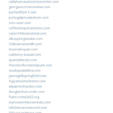
callahansautoservicecenter.com
georgiascornermarket.com
perfectfit24-7.com
portugalprivatedriver.com
von-racer.com
coffeeshopcharleston.com
salon104mainstreet.com
alkaspringswater.com
318mainstreet8h.com
lovenailsspari.com
oakberry-kuwait.com
quartzliterary.com
friendsofbroderickpark.com
studiopiattellina.com
jannagrillspringfield.com
fujiyamacharleston.com
elpatronchardon.com
donglaishun-order.com
fiamc-rome2022.org
mariceworldessentials.com
lafisheriarestaurant.com
915jazzandmore.com