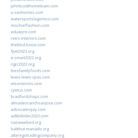
johnlscotthometeam.com
u-seehomes.com
watersportslagonissi.com
mischieffashion.com
eduwyre.com
retro-interiors.com
theblvd-boise.com
fpet2023.org
e-smart2022.org
ngrc2022.org
leesfamilyfoods.com
lewis-lewis-cpas.com
eleontennis.com
cyetus.com
bradfordshops.com
almadenranchsanjose.com
advocatevijay.com
adlibilimler2023.com
naswwebed.org
balithut-manado.org
alteregotradingcompany.org