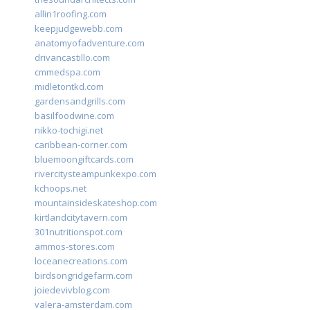
allin1roofing.com
keepjudgewebb.com
anatomyofadventure.com
drivancastillo.com
cmmedspa.com
midletontkd.com
gardensandgrills.com
basilfoodwine.com
nikko-tochigi.net
caribbean-corner.com
bluemoongiftcards.com
rivercitysteampunkexpo.com
kchoops.net
mountainsideskateshop.com
kirtlandcitytavern.com
301nutritionspot.com
ammos-stores.com
loceanecreations.com
birdsongridgefarm.com
joiedevivblog.com
valera-amsterdam.com