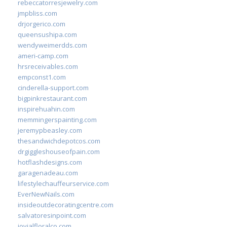
rebeccatorresjewelry.com
jmpbliss.com
drjorgerico.com
queensushipa.com
wendyweimerdds.com
ameri-camp.com
hrsreceivables.com
empconst1.com
cinderella-support.com
bigpinkrestaurant.com
inspirehuahin.com
memmingerspainting.com
jeremypbeasley.com
thesandwichdepotcos.com
drgiggleshouseofpain.com
hotflashdesigns.com
garagenadeau.com
lifestylechauffeurservice.com
EverNewNails.com
insideoutdecoratingcentre.com
salvatoresinpoint.com
jovialfloralco.com