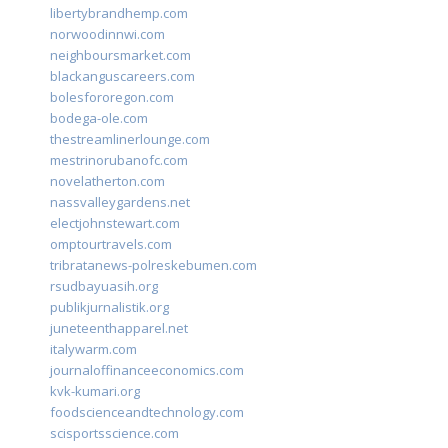
libertybrandhemp.com
norwoodinnwi.com
neighboursmarket.com
blackanguscareers.com
bolesfororegon.com
bodega-ole.com
thestreamlinerlounge.com
mestrinorubanofc.com
novelatherton.com
nassvalleygardens.net
electjohnstewart.com
omptourtravels.com
tribratanews-polreskebumen.com
rsudbayuasih.org
publikjurnalistik.org
juneteenthapparel.net
italywarm.com
journaloffinanceeconomics.com
kvk-kumari.org
foodscienceandtechnology.com
scisportsscience.com