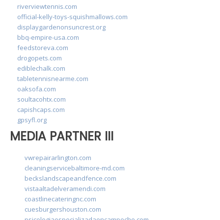
riverviewtennis.com
official-kelly-toys-squishmallows.com
displaygardenonsuncrest.org
bbq-empire-usa.com
feedstoreva.com
drogopets.com
ediblechalk.com
tabletennisnearme.com
oaksofa.com
soultacohtx.com
capishcaps.com
gpsyfl.org
MEDIA PARTNER III
vwrepairarlington.com
cleaningservicebaltimore-md.com
beckslandscapeandfence.com
vistaaltadelveramendi.com
coastlinecateringnc.com
cuesburgershouston.com
psicologiaespecializadaencampeche.com