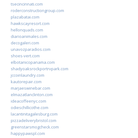
tsecincinnati.com
roderconstructiongroup.com
plazabatai.com
hawkscayresort.com
hellonquads.com
diarioanimales.com
decogaleri.com
unavozparadios.com
shoes-vert.com
elbotanicopanama.com
shadyoaksrockportrvpark.com
jccoinlaundry.com
kautorepair.com
marjaeswinebar.com
elmazatlanclinton.com
ideacoffeenyc.com
odieschillicothe.com
lacantinitagalesburg.com
pizzadeliverybristol.com
greenstarsmogcheck.com
happypawspl.com