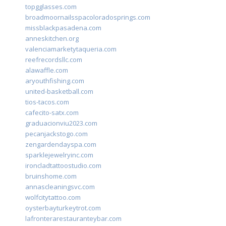
topgglasses.com
broadmoornailsspacoloradosprings.com
missblackpasadena.com
anneskitchen.org
valenciamarketytaqueria.com
reefrecordsllc.com
alawaffle.com
aryouthfishing.com
united-basketball.com
tios-tacos.com
cafecito-satx.com
graduacionviu2023.com
pecanjackstogo.com
zengardendayspa.com
sparklejewelryinc.com
ironcladtattoostudio.com
bruinshome.com
annascleaningsvc.com
wolfcitytattoo.com
oysterbayturkeytrot.com
lafronterarestauranteybar.com