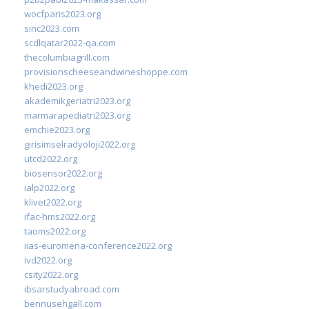
wocfparis2023.org
sinc2023.com
scdlqatar2022-qa.com
thecolumbiagrill.com
provisionscheeseandwineshoppe.com
khedi2023.org
akademikgeriatri2023.org
marmarapediatri2023.org
emchie2023.org
girisimselradyoloji2022.org
utcd2022.org
biosensor2022.org
ialp2022.org
klivet2022.org
ifac-hms2022.org
taoms2022.org
iias-euromena-conference2022.org
ivd2022.org
csity2022.org
ibsarstudyabroad.com
bennusehgall.com