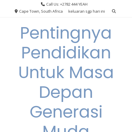
Skip
Call Us: +2782 444 YEAH
to
Cape Town, South Africa
keluaran sgp hari ini
content
Pentingnya
Pendidikan
Untuk Masa
Depan
Generasi
Muda