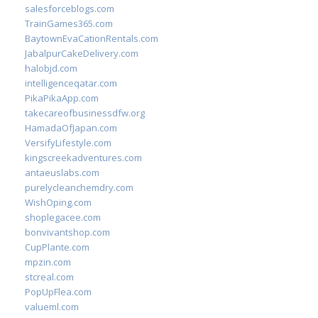
salesforceblogs.com
TrainGames365.com
BaytownEvaCationRentals.com
JabalpurCakeDelivery.com
halobjd.com
intelligenceqatar.com
PikaPikaApp.com
takecareofbusinessdfw.org
HamadaOfJapan.com
VersifyLifestyle.com
kingscreekadventures.com
antaeuslabs.com
purelycleanchemdry.com
WishOping.com
shoplegacee.com
bonvivantshop.com
CupPlante.com
mpzin.com
stcreal.com
PopUpFlea.com
valueml.com