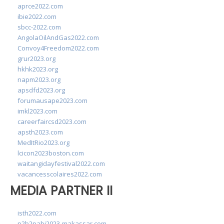
aprce2022.com
ibie2022.com
sbcc-2022.com
AngolaOilAndGas2022.com
Convoy4Freedom2022.com
grur2023.org
hkhk2023.org
napm2023.org
apsdfd2023.org
forumausape2023.com
imkl2023.com
careerfaircsd2023.com
apsth2023.com
MedItRio2023.org
lcicon2023boston.com
waitangidayfestival2022.com
vacancesscolaires2022.com
MEDIA PARTNER II
isth2022.com
p2b2pabi2023-makassar.com