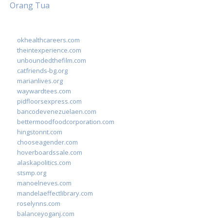
Orang Tua
okhealthcareers.com
theintexperience.com
unboundedthefilm.com
catfriends-bg.org
marianlives.org
waywardtees.com
pidfloorsexpress.com
bancodevenezuelaen.com
bettermoodfoodcorporation.com
hingstonnt.com
chooseagender.com
hoverboardssale.com
alaskapolitics.com
stsmp.org
manoelneves.com
mandelaeffectlibrary.com
roselynns.com
balanceyoganj.com