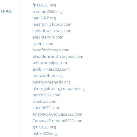
fpet2023.org
arinda
e-smart2022.org
ngrc2022.org
leesfamilyfoods.com
lewis-lewis-cpas.com
eleontennis.com
cyetus.com
bradfordshops.com
almadenranchsanjose.com
advocatevijay.com
adlibilimler2023.com
naswwebed.org
balithut-manado.org
alteregotradingcompany.org
aprce2022.com
ibie2022.com
sbcc-2022.com
AngolaOilAndGas2022.com
Convoy4Freedom2022.com
grur2023.org
hkhk2023.org