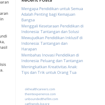
Recent Posts
uaran
Mengapa Pendidikan untuk Semua
uaran
Adalah Penting bagi Kemajuan
in
Bangsa
Menggali Kesetaraan Pendidikan di
Indonesia: Tantangan dan Solusi
undi
Mewujudkan Pendidikan Inklusif di
ka,
Indonesia: Tantangan dan
asil
Harapan
Membahas Inovasi Pendidikan di
Indonesia: Peluang dan Tantangan
isis
Meningkatkan Kreativitas Anak:
a.
Tips dan Trik untuk Orang Tua
okhealthcareers.com
theintexperience.com
unboundedthefilm.com
catfriends-bg.org