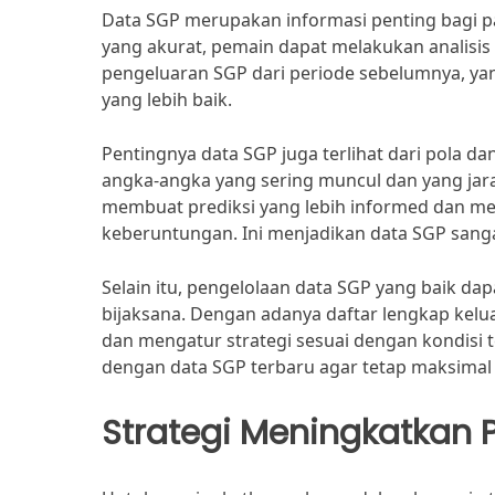
Data SGP merupakan informasi penting bagi p
yang akurat, pemain dapat melakukan analisi
pengeluaran SGP dari periode sebelumnya, y
yang lebih baik.
Pentingnya data SGP juga terlihat dari pola da
angka-angka yang sering muncul dan yang jara
membuat prediksi yang lebih informed dan m
keberuntungan. Ini menjadikan data SGP san
Selain itu, pengelolaan data SGP yang baik 
bijaksana. Dengan adanya daftar lengkap ke
dan mengatur strategi sesuai dengan kondisi te
dengan data SGP terbaru agar tetap maksima
Strategi Meningkatkan 