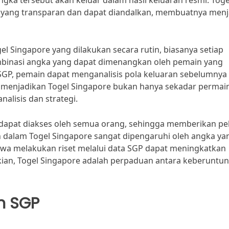
ka tersebut akan keluar dalam hasil keluaran resmi. Toge
 yang transparan dan dapat diandalkan, membuatnya menj
el Singapore yang dilakukan secara rutin, biasanya setiap
binasi angka yang dapat dimenangkan oleh pemain yang
SGP, pemain dapat menganalisis pola keluaran sebelumnya
 menjadikan Togel Singapore bukan hanya sekadar permai
nalisis dan strategi.
apat diakses oleh semua orang, sehingga memberikan pe
 dalam Togel Singapore sangat dipengaruhi oleh angka ya
ahwa melakukan riset melalui data SGP dapat meningkatkan
an, Togel Singapore adalah perpaduan antara keberuntu
n SGP