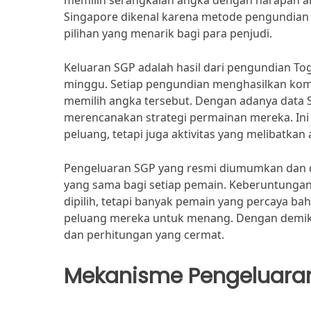
memilih serangkaian angka dengan harapan ang
Singapore dikenal karena metode pengundian
pilihan yang menarik bagi para penjudi.
Keluaran SGP adalah hasil dari pengundian Tog
minggu. Setiap pengundian menghasilkan kom
memilih angka tersebut. Dengan adanya data 
merencanakan strategi permainan mereka. Ini
peluang, tetapi juga aktivitas yang melibatkan a
Pengeluaran SGP yang resmi diumumkan dan d
yang sama bagi setiap pemain. Keberuntungan
dipilih, tetapi banyak pemain yang percaya b
peluang mereka untuk menang. Dengan demiki
dan perhitungan yang cermat.
Mekanisme Pengeluara