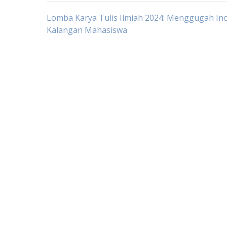
Post
Lomba Karya Tulis Ilmiah 2024: Menggugah Ino
Kalangan Mahasiswa
navigation