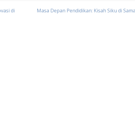
vasi di
Masa Depan Pendidikan: Kisah Siku di Sam