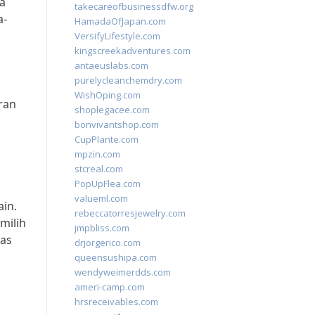
a
takecareofbusinessdfw.org
a-
HamadaOfJapan.com
VersifyLifestyle.com
kingscreekadventures.com
antaeuslabs.com
purelycleanchemdry.com
WishOping.com
ran
shoplegacee.com
bonvivantshop.com
CupPlante.com
mpzin.com
stcreal.com
PopUpFlea.com
valueml.com
in.
rebeccatorresjewelry.com
milih
jmpbliss.com
uas
drjorgerico.com
queensushipa.com
wendyweimerdds.com
ameri-camp.com
hrsreceivables.com