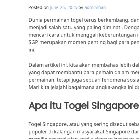
Posted on
June 26, 2025
by
adminman
Dunia permainan togel terus berkembang, dan 
menjadi salah satu yang paling diminati. Den
mencari cara untuk menggali keberuntungan me
SGP merupakan momen penting bagi para pem
ini.
Dalam artikel ini, kita akan membahas lebih 
yang dapat membantu para pemain dalam meru
permainan, tetapi juga sebuah fenomena sos
Mari kita jelajahi bagaimana angka-angka ini
Apa itu Togel Singapore
Togel Singapore, atau yang sering disebut s
populer di kalangan masyarakat Singapore dan