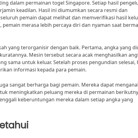
ng dalam permainan togel Singapore. Setiap hasil pengel
rjamin keadilan. Hasil ini diumumkan secara resmi dan
 seluruh pemain dapat melihat dan memverifikasi hasil kel
pemain merasa lebih percaya diri dan nyaman saat berma
kah yang terorganisir dengan baik. Pertama, angka yang di
eakuratannya. Mesin tersebut secara acak menghasilkan ang
ng sama untuk keluar. Setelah proses pengundian selesai, h
ikan informasi kepada para pemain.
 juga sangat berharga bagi pemain. Mereka dapat menganal
tuk meningkatkan peluang mereka di permainan berikutny
menggali keberuntungan mereka dalam setiap angka yang
ketahui