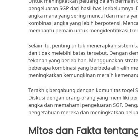
Untuk meningkatkan peluang dalam bermain t
pengeluaran SGP dari hasil-hasil sebelumnya.
angka mana yang sering muncul dan mana yang 
kombinasi angka yang lebih berpotensi. Menca
membantu pemain untuk mengidentifikasi tre
Selain itu, penting untuk menerapkan sistem 
dan tidak melebihi batas tersebut. Dengan de
tekanan yang berlebihan. Menggunakan strate
beberapa kombinasi yang berbeda alih-alih m
meningkatkan kemungkinan meraih kemenan
Terakhir, bergabung dengan komunitas togel
Diskusi dengan orang-orang yang memiliki pe
angka dan memahami pengeluaran SGP. Dengan
pengetahuan mereka dan meningkatkan peluan
Mitos dan Fakta tentan