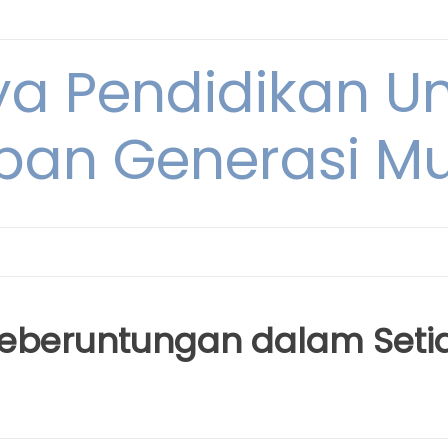
ya Pendidikan U
pan Generasi M
Keberuntungan dalam Seti