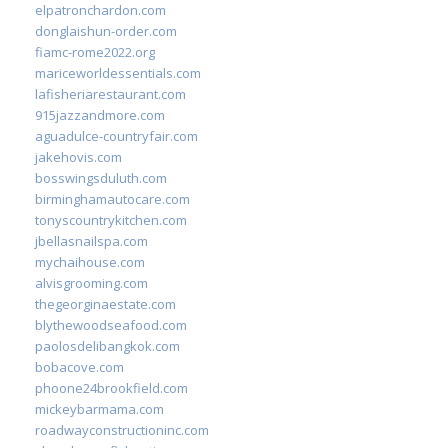
elpatronchardon.com
donglaishun-order.com
fiamc-rome2022.org
mariceworldessentials.com
lafisheriarestaurant.com
915jazzandmore.com
aguadulce-countryfair.com
jakehovis.com
bosswingsduluth.com
birminghamautocare.com
tonyscountrykitchen.com
jbellasnailspa.com
mychaihouse.com
alvisgrooming.com
thegeorginaestate.com
blythewoodseafood.com
paolosdelibangkok.com
bobacove.com
phoone24brookfield.com
mickeybarmama.com
roadwayconstructioninc.com