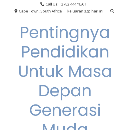
Skip
Call Us: +2782 444 YEAH
to
Cape Town, South Africa
keluaran sgp hari ini
content
Pentingnya
Pendidikan
Untuk Masa
Depan
Generasi
Muda