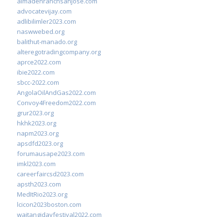
almadenranchsanjose.com
advocatevijay.com
adlibilimler2023.com
naswwebed.org
balithut-manado.org
alteregotradingcompany.org
aprce2022.com
ibie2022.com
sbcc-2022.com
AngolaOilAndGas2022.com
Convoy4Freedom2022.com
grur2023.org
hkhk2023.org
napm2023.org
apsdfd2023.org
forumausape2023.com
imkl2023.com
careerfaircsd2023.com
apsth2023.com
MedItRio2023.org
lcicon2023boston.com
waitangidayfestival2022.com