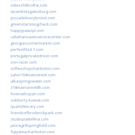
odieschillicothe.com
lacantinitagalesburg.com
pizzadeliverybristol.com
greenstarsmogcheck.com
happypawspl.com
callahansautoservicecenter.com
georgiascornermarket.com
perfectfit24-7.com
portugalprivatedriver.com
von-racer.com
coffeeshopcharleston.com
salon104mainstreet.com
alkaspringswater.com
318mainstreet8h.com
lovenailsspari.com
oakberry-kuwait.com
quartzliterary.com
friendsofbroderickpark.com
studiopiattellina.com
jannagrillspringfield.com
fujiyamacharleston.com