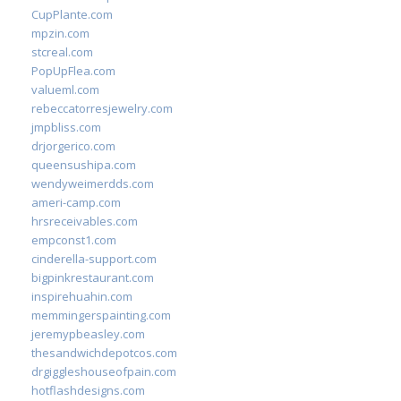
CupPlante.com
mpzin.com
stcreal.com
PopUpFlea.com
valueml.com
rebeccatorresjewelry.com
jmpbliss.com
drjorgerico.com
queensushipa.com
wendyweimerdds.com
ameri-camp.com
hrsreceivables.com
empconst1.com
cinderella-support.com
bigpinkrestaurant.com
inspirehuahin.com
memmingerspainting.com
jeremypbeasley.com
thesandwichdepotcos.com
drgiggleshouseofpain.com
hotflashdesigns.com