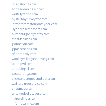
bruinshome.com
annascleaningsvc.com
wolfcitytattoo.com
oysterbayturkeytrot.com
lafronterarestauranteybar.com
lilyandrosetearoom.com
olivesburgberrypatch.com
theslushkids.com
giobastian.com
glpascensori.com
rifloorepoxy.com
woolleymillingandpaving.com
uptonpvd.com
2troublegrill.com
casateranga.com
sticksandstonesstudiooh.com
walkers-treeservice.com
shopmossi.com
untamedcollectivesd.com
mxpwellness.com
infernocanine.com