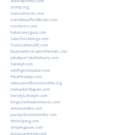
alaskapolitics.com
stsmp.org
manoelneves.com
mandelaeffectlibrary.com
roselynns.com
balanceyoganj.com
salesforceblogs.com
TrainGames365.com
BaytownEvaCationRentals.com
JabalpurCakeDelivery.com
halobjd.com
intelligenceqatar.com
PikaPikaApp.com
takecareofbusinessdfw.org
HamadaOfJapan.com
VersifyLifestyle.com
kingscreekadventures.com
antaeuslabs.com
purelycleanchemdry.com
WishOping.com
shoplegacee.com
bonvivantshop.com