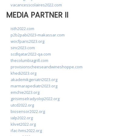
vacancesscolaires2022.com
MEDIA PARTNER II
isth2022.com
p2b2pabi2023-makassar.com
wocfparis2023.org
sinc2023.com
scdlqatar2022-qa.com
thecolumbiagrill.com
provisionscheeseandwineshoppe.com
khedi2023.org
akademikgeriatri2023.org
marmarapediatri2023.org
emchie2023.org
girisimselradyoloji2022.org
utcd2022.org
biosensor2022.org
ialp2022.org
klivet2022.org
ifac-hms2022.org