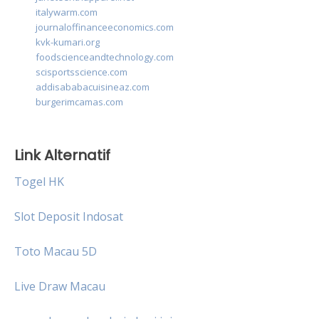
italywarm.com
journaloffinanceeconomics.com
kvk-kumari.org
foodscienceandtechnology.com
scisportsscience.com
addisababacuisineaz.com
burgerimcamas.com
Link Alternatif
Togel HK
Slot Deposit Indosat
Toto Macau 5D
Live Draw Macau