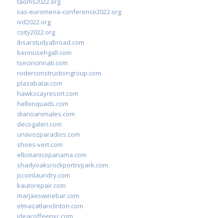
taoms2022.org
iias-euromena-conference2022.org
ivd2022.org
csity2022.org
ibsarstudyabroad.com
bennusehgall.com
tsecincinnati.com
roderconstructiongroup.com
plazabatai.com
hawkscayresort.com
hellonquads.com
diarioanimales.com
decogaleri.com
unavozparadios.com
shoes-vert.com
elbotanicopanama.com
shadyoaksrockportrvpark.com
jccoinlaundry.com
kautorepair.com
marjaeswinebar.com
elmazatlanclinton.com
ideacoffeenyc.com