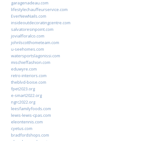
garagenadeau.com
lifestylechauffeurservice.com
EverNewNails.com
insideoutdecoratingcentre.com
salvatoresinpoint.com
jovialfloralco.com
johnlscotthometeam.com
u-seehomes.com
watersportslagonissi.com
mischieffashion.com
eduwyre.com
retro-interiors.com
theblvd-boise.com
fpet2023.org
e-smart2022.org
ngrc2022.org
leesfamilyfoods.com
lewis-lewis-cpas.com
eleontennis.com
cyetus.com
bradfordshops.com