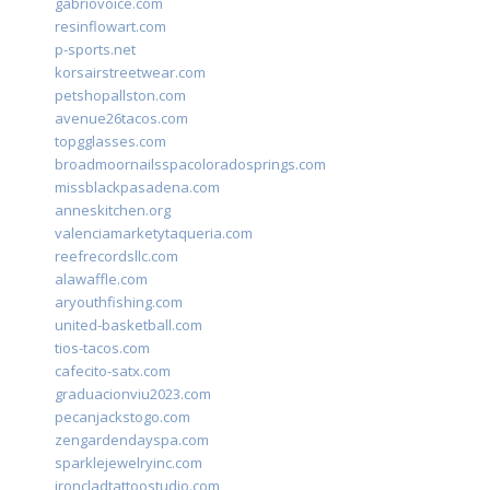
gabriovoice.com
resinflowart.com
p-sports.net
korsairstreetwear.com
petshopallston.com
avenue26tacos.com
topgglasses.com
broadmoornailsspacoloradosprings.com
missblackpasadena.com
anneskitchen.org
valenciamarketytaqueria.com
reefrecordsllc.com
alawaffle.com
aryouthfishing.com
united-basketball.com
tios-tacos.com
cafecito-satx.com
graduacionviu2023.com
pecanjackstogo.com
zengardendayspa.com
sparklejewelryinc.com
ironcladtattoostudio.com