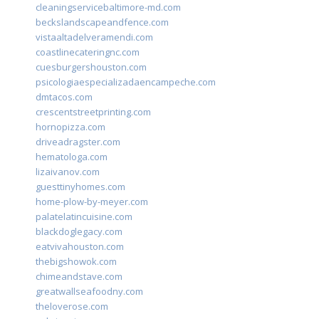
cleaningservicebaltimore-md.com
beckslandscapeandfence.com
vistaaltadelveramendi.com
coastlinecateringnc.com
cuesburgershouston.com
psicologiaespecializadaencampeche.com
dmtacos.com
crescentstreetprinting.com
hornopizza.com
driveadragster.com
hematologa.com
lizaivanov.com
guesttinyhomes.com
home-plow-by-meyer.com
palatelatincuisine.com
blackdoglegacy.com
eatvivahouston.com
thebigshowok.com
chimeandstave.com
greatwallseafoodny.com
theloverose.com