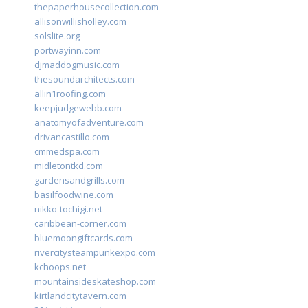
thepaperhousecollection.com
allisonwillisholley.com
solslite.org
portwayinn.com
djmaddogmusic.com
thesoundarchitects.com
allin1roofing.com
keepjudgewebb.com
anatomyofadventure.com
drivancastillo.com
cmmedspa.com
midletontkd.com
gardensandgrills.com
basilfoodwine.com
nikko-tochigi.net
caribbean-corner.com
bluemoongiftcards.com
rivercitysteampunkexpo.com
kchoops.net
mountainsideskateshop.com
kirtlandcitytavern.com