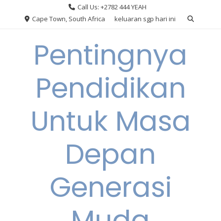
Skip
Call Us: +2782 444 YEAH
to
Cape Town, South Africa
keluaran sgp hari ini
content
Pentingnya
Pendidikan
Untuk Masa
Depan
Generasi
Muda