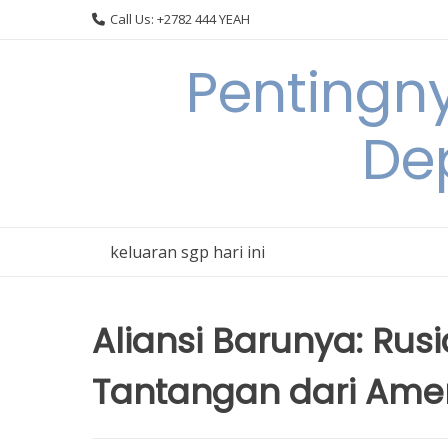
Skip
Call Us: +2782 444 YEAH
to
content
Pentingn
De
keluaran sgp hari ini
Aliansi Barunya: Rus
Tantangan dari Ame