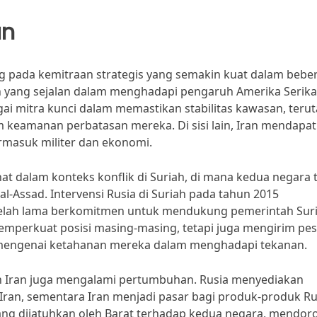
an
ng pada kemitraan strategis yang semakin kuat dalam bebe
n yang sejalan dalam menghadapi pengaruh Amerika Serikat
gai mitra kunci dalam memastikan stabilitas kawasan, teru
 keamanan perbatasan mereka. Di sisi lain, Iran mendapa
rmasuk militer dan ekonomi.
hat dalam konteks konflik di Suriah, di mana kedua negara 
-Assad. Intervensi Rusia di Suriah pada tahun 2015
telah lama berkomitmen untuk mendukung pemerintah Suri
memperkuat posisi masing-masing, tetapi juga mengirim pe
 mengenai ketahanan mereka dalam menghadapi tekanan.
an Iran juga mengalami pertumbuhan. Rusia menyediakan
Iran, sementara Iran menjadi pasar bagi produk-produk Ru
yang dijatuhkan oleh Barat terhadap kedua negara, mendor