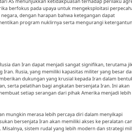
k dari AS menunjukkan ketidakpuasan terhadap perilaku agre
erika berfokus pada upaya untuk mengeksploitasi perpecah
ua negara, dengan harapan bahwa ketegangan dapat
entikan program nuklirnya serta mengurangi ketergantu
usia dan Iran dapat menjadi sangat signifikan, terutama ji
ran. Rusia, yang memiliki kapasitas militer yang besar d
mberikan dukungan yang krusial kepada Iran dalam bentu
an, serta pelatihan bagi angkatan bersenjata Iran. Ini akan
mbuat setiap serangan dari pihak Amerika menjadi lebih
ran mungkin merasa lebih percaya diri dalam menyikapi
sukan bersenjata Iran akan memiliki akses ke peralatan ca
. Misalnya, sistem rudal yang lebih modern dan strategi mil