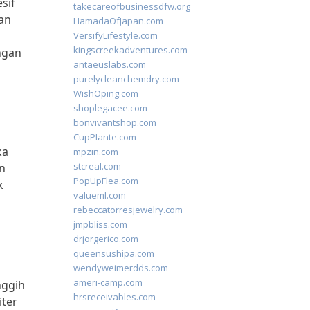
sif
takecareofbusinessdfw.org
an
HamadaOfJapan.com
VersifyLifestyle.com
kingscreekadventures.com
ngan
antaeuslabs.com
purelycleanchemdry.com
WishOping.com
shoplegacee.com
bonvivantshop.com
CupPlante.com
ka
mpzin.com
stcreal.com
an
PopUpFlea.com
k
valueml.com
rebeccatorresjewelry.com
jmpbliss.com
drjorgerico.com
queensushipa.com
wendyweimerdds.com
ameri-camp.com
nggih
hrsreceivables.com
iter