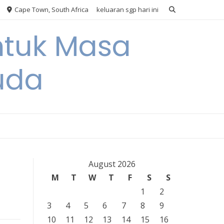
Cape Town, South Africa
keluaran sgp hari ini
ntuk Masa
uda
August 2026
M
T
W
T
F
S
S
1
2
3
4
5
6
7
8
9
10
11
12
13
14
15
16