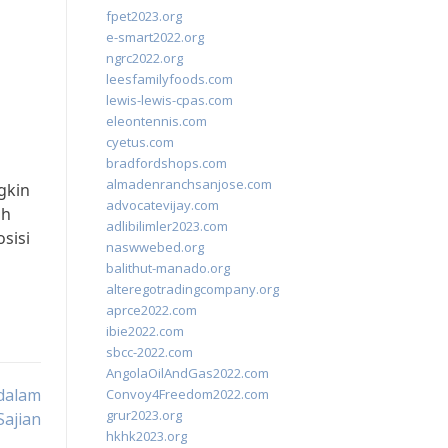
fpet2023.org
e-smart2022.org
ngrc2022.org
leesfamilyfoods.com
lewis-lewis-cpas.com
eleontennis.com
cyetus.com
bradfordshops.com
almadenranchsanjose.com
gkin
advocatevijay.com
ah
adlibilimler2023.com
sisi
naswwebed.org
balithut-manado.org
alteregotradingcompany.org
aprce2022.com
ibie2022.com
sbcc-2022.com
AngolaOilAndGas2022.com
dalam
Convoy4Freedom2022.com
grur2023.org
Sajian
hkhk2023.org