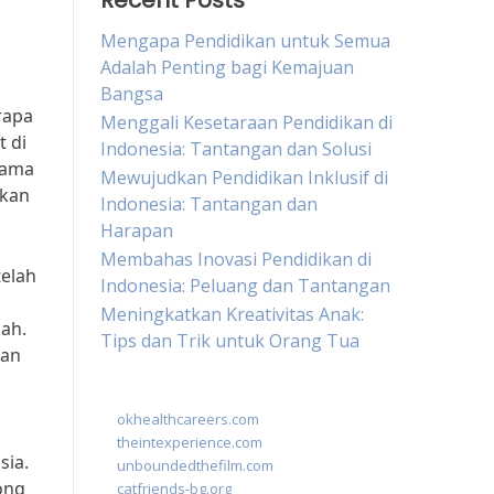
Recent Posts
Mengapa Pendidikan untuk Semua
Adalah Penting bagi Kemajuan
Bangsa
rapa
Menggali Kesetaraan Pendidikan di
 di
Indonesia: Tantangan dan Solusi
tama
Mewujudkan Pendidikan Inklusif di
tkan
Indonesia: Tantangan dan
Harapan
Membahas Inovasi Pendidikan di
telah
Indonesia: Peluang dan Tantangan
Meningkatkan Kreativitas Anak:
ah.
Tips dan Trik untuk Orang Tua
san
okhealthcareers.com
theintexperience.com
sia.
unboundedthefilm.com
ong
catfriends-bg.org