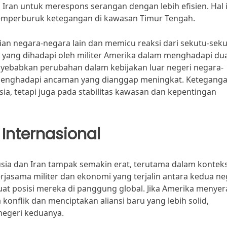
Iran untuk merespons serangan dengan lebih efisien. Hal i
emperburuk ketegangan di kawasan Timur Tengah.
hatian negara-negara lain dan memicu reaksi dari sekutu-sek
an yang dihadapi oleh militer Amerika dalam menghadapi du
nyebabkan perubahan dalam kebijakan luar negeri negara-
k menghadapi ancaman yang dianggap meningkat. Keteganga
a, tetapi juga pada stabilitas kawasan dan kepentingan
nternasional
sia dan Iran tampak semakin erat, terutama dalam kontek
rjasama militer dan ekonomi yang terjalin antara kedua n
t posisi mereka di panggung global. Jika Amerika menye
onflik dan menciptakan aliansi baru yang lebih solid,
negeri keduanya.