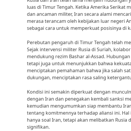
Rusia dan Iran telah lama menjalin hubungan 
luas di Timur Tengah. Ketika Amerika Serikat 
dan ancaman militer, Iran secara alami mencar
merasa terancam oleh kebijakan luar negeri A
sebagai cara untuk memperkuat posisinya di k
Perebutan pengaruh di Timur Tengah telah men
Sejak intervensi militer Rusia di Suriah, kola
mendukung rezim Bashar al-Assad. Hubungan i
tetapi juga untuk menunjukkan bahwa kekuata
menciptakan pemahaman bahwa jika salah satu
dukungan, menciptakan rasa saling ketergant
Kondisi ini semakin diperkuat dengan munculny
dengan Iran dan penegakan kembali sanksi me
kemudian mengumumkan siap membantu Iran jik
tentang komitmennya terhadap aliansi ini. Ha
hanya soal Iran, tetapi akan melibatkan Rusia 
signifikan.