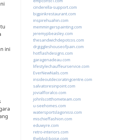
empconst1.com
ni
cinderella-support.com
bigpinkrestaurant.com
inspirehuahin.com
utu
memmingerspainting.com
a
jeremypbeasley.com
thesandwichdepotcos.com
drgiggleshouseofpain.com
n ini
hotflashdesigns.com
garagenadeau.com
lifestylechauffeurservice.com
EverNewNails.com
insideoutdecoratingcentre.com
salvatoresinpoint.com
jovialfloralco.com
johnlscotthometeam.com
s
u-seehomes.com
egara
watersportslagonissi.com
rang
mischieffashion.com
eduwyre.com
retro-interiors.com
theblvd-boise.com