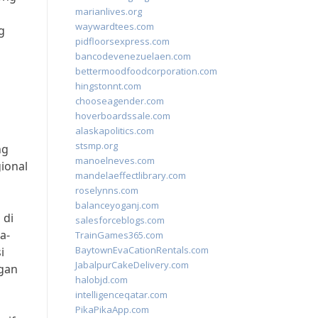
marianlives.org
waywardtees.com
g
pidfloorsexpress.com
bancodevenezuelaen.com
bettermoodfoodcorporation.com
hingstonnt.com
chooseagender.com
hoverboardssale.com
alaskapolitics.com
stsmp.org
ng
manoelneves.com
ional
mandelaeffectlibrary.com
roselynns.com
balanceyoganj.com
 di
salesforceblogs.com
a-
TrainGames365.com
BaytownEvaCationRentals.com
i
JabalpurCakeDelivery.com
gan
halobjd.com
intelligenceqatar.com
PikaPikaApp.com