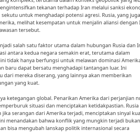
yang kompleks, terutama dalam konteks geopolitik yang le
mengintensifkan tekanan terhadap Iran melalui sanksi ekon
i sekutu untuk menghadapi potensi agresi. Rusia, yang jug
merika, melihat kesempatan untuk menjalin aliansi dengan 
awasan tersebut.
jadi salah satu faktor utama dalam hubungan Rusia dan I
borasi antara kedua negara semakin erat, terutama dalam
ni tidak hanya berfungsi untuk melawan dominasi Amerika
n baru dapat bersatu menghadapi tantangan luar. Ini
 dari mereka diserang, yang lainnya akan memberikan
ungan yang kuat.
a ketegangan global. Penarikan Amerika dari perjanjian nu
mperburuk situasi dan menciptakan ketidakpastian. Rusia
a serangan dari Amerika terjadi, menciptakan sinyal kua
l ini menandakan bahwa konflik yang mungkin terjadi buka
dan bisa mengubah lanskap politik internasional secara