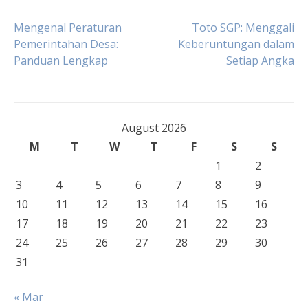
Post
Mengenal Peraturan
Toto SGP: Menggali
Pemerintahan Desa:
Keberuntungan dalam
Panduan Lengkap
Setiap Angka
navigation
August 2026
M
T
W
T
F
S
S
1
2
3
4
5
6
7
8
9
10
11
12
13
14
15
16
17
18
19
20
21
22
23
24
25
26
27
28
29
30
31
« Mar