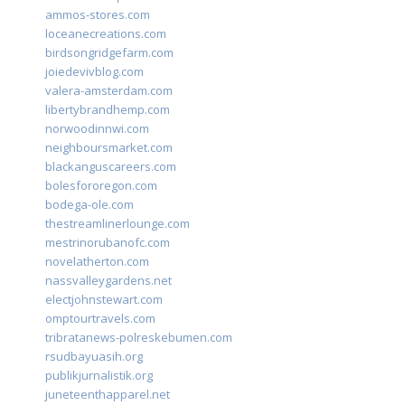
ammos-stores.com
loceanecreations.com
birdsongridgefarm.com
joiedevivblog.com
valera-amsterdam.com
libertybrandhemp.com
norwoodinnwi.com
neighboursmarket.com
blackanguscareers.com
bolesfororegon.com
bodega-ole.com
thestreamlinerlounge.com
mestrinorubanofc.com
novelatherton.com
nassvalleygardens.net
electjohnstewart.com
omptourtravels.com
tribratanews-polreskebumen.com
rsudbayuasih.org
publikjurnalistik.org
juneteenthapparel.net