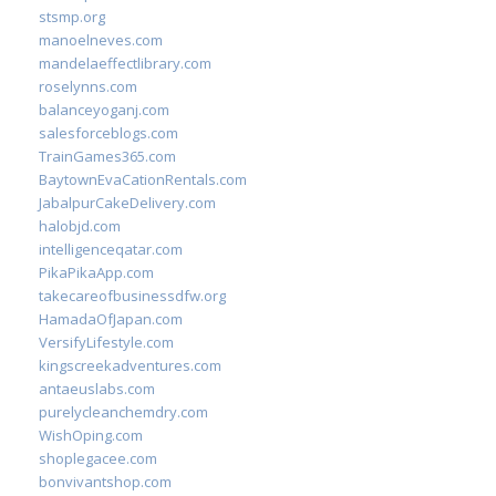
stsmp.org
manoelneves.com
mandelaeffectlibrary.com
roselynns.com
balanceyoganj.com
salesforceblogs.com
TrainGames365.com
BaytownEvaCationRentals.com
JabalpurCakeDelivery.com
halobjd.com
intelligenceqatar.com
PikaPikaApp.com
takecareofbusinessdfw.org
HamadaOfJapan.com
VersifyLifestyle.com
kingscreekadventures.com
antaeuslabs.com
purelycleanchemdry.com
WishOping.com
shoplegacee.com
bonvivantshop.com