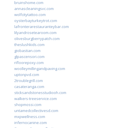
bruinshome.com
annascleaningsvc.com
wolfcitytattoo.com
oysterbayturkeytrot.com
lafronterarestauranteybar.com
lilyandrosetearoom.com
olivesburgberrypatch.com
theslushkids.com
giobastian.com
glpascensori.com
rifloorepoxy.com
woolleymillingandpaving.com
uptonpvd.com
2troublegrill.com
casateranga.com
sticksandstonesstudiooh.com
walkers-treeservice.com
shopmossi.com
untamedcollectivesd.com
mxpwellness.com
infernocanine.com