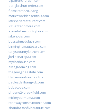
elpatronchardon.com
donglaishun-order.com
fiamc-rome2022.org
mariceworldessentials.com
lafisheriarestaurant.com
915jazzandmore.com
aguadulce-countryfair.com
jakehovis.com
bosswingsduluth.com
birminghamautocare.com
tonyscountrykitchen.com
jbellasnailspa.com
mychaihouse.com
alvisgrooming.com
thegeorginaestate.com
blythewoodseafood.com
paolosdelibangkok.com
bobacove.com
phoone24brookfield.com
mickeybarmama.com
roadwayconstructioninc.com
shopdragonflyboutique.com