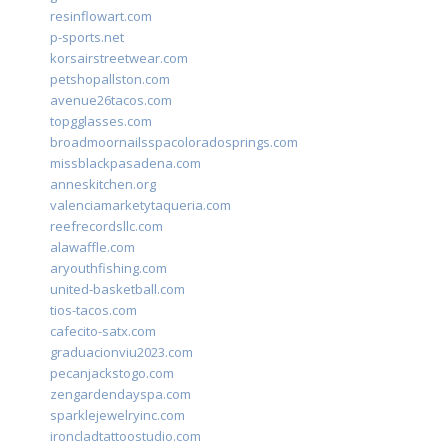
resinflowart.com
p-sports.net
korsairstreetwear.com
petshopallston.com
avenue26tacos.com
topgglasses.com
broadmoornailsspacoloradosprings.com
missblackpasadena.com
anneskitchen.org
valenciamarketytaqueria.com
reefrecordsllc.com
alawaffle.com
aryouthfishing.com
united-basketball.com
tios-tacos.com
cafecito-satx.com
graduacionviu2023.com
pecanjackstogo.com
zengardendayspa.com
sparklejewelryinc.com
ironcladtattoostudio.com