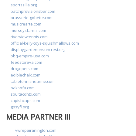
sportszilla.org
batchprovisionsbar.com
brasserie-gobette.com
musicrearte.com
morseysfarms.com
riverviewtennis.com
official-kelly-toys-squishmallows.com
displaygardenonsuncrest.org
bbq-empire-usa.com
feedstoreva.com
drogopets.com
ediblechalk.com
tabletennisnearme.com
oaksofa.com
soultacohtx.com
capishcaps.com
gpsyfl.org
MEDIA PARTNER III
vwrepairarlington.com