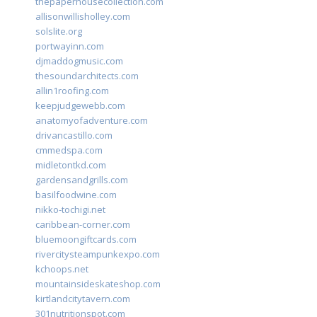
thepaperhousecollection.com
allisonwillisholley.com
solslite.org
portwayinn.com
djmaddogmusic.com
thesoundarchitects.com
allin1roofing.com
keepjudgewebb.com
anatomyofadventure.com
drivancastillo.com
cmmedspa.com
midletontkd.com
gardensandgrills.com
basilfoodwine.com
nikko-tochigi.net
caribbean-corner.com
bluemoongiftcards.com
rivercitysteampunkexpo.com
kchoops.net
mountainsideskateshop.com
kirtlandcitytavern.com
301nutritionspot.com