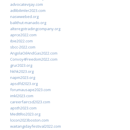
advocatevijay.com
adlibilimler2023.com
naswwebed.org
balithut-manado.org
alteregotradingcompany.org
aprce2022.com
ibie2022.com
sbcc-2022.com
AngolaOilAndGas2022.com
Convoy4Freedom2022.com
grur2023.org
hkhk2023.org
napm2023.org
apsdfd2023.org
forumausape2023.com
imkl2023.com
careerfaircsd2023.com
apsth2023.com
MedItRio2023.org
lcicon2023boston.com
waitangidayfestival2022.com