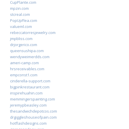
CupPlante.com
mpzin.com
stcreal.com
PopUpFlea.com
valueml.com
rebeccatorresjewelry.com
jmpbliss.com
drjorgerico.com
queensushipa.com
wendyweimerdds.com
ameri-camp.com
hrsreceivables.com
empconst1.com
cinderella-support.com
bigpinkrestaurant.com
inspirehuahin.com
memmingerspainting.com
jeremypbeasley.com
thesandwichdepotcos.com
drgiggleshouseofpain.com
hotflashdesigns.com