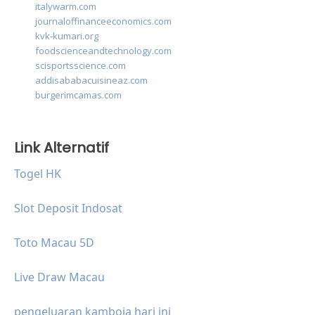
italywarm.com
journaloffinanceeconomics.com
kvk-kumari.org
foodscienceandtechnology.com
scisportsscience.com
addisababacuisineaz.com
burgerimcamas.com
Link Alternatif
Togel HK
Slot Deposit Indosat
Toto Macau 5D
Live Draw Macau
pengeluaran kamboja hari ini