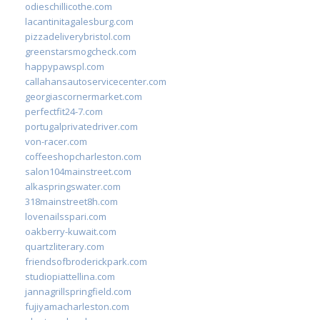
odieschillicothe.com
lacantinitagalesburg.com
pizzadeliverybristol.com
greenstarsmogcheck.com
happypawspl.com
callahansautoservicecenter.com
georgiascornermarket.com
perfectfit24-7.com
portugalprivatedriver.com
von-racer.com
coffeeshopcharleston.com
salon104mainstreet.com
alkaspringswater.com
318mainstreet8h.com
lovenailsspari.com
oakberry-kuwait.com
quartzliterary.com
friendsofbroderickpark.com
studiopiattellina.com
jannagrillspringfield.com
fujiyamacharleston.com