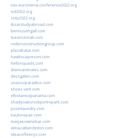
iias-euromena-conference2022.org
ivd2022.org
csity2022.org
ibsarstudyabroad.com
bennusehgall.com
tsecincinnati.com
roderconstructiongroup.com
plazabatai.com
hawkscayresort.com
hellonquads.com
diarioanimales.com
decogaleri.com
unavozparadios.com
shoes-vert.com
elbotanicopanama.com
shadyoaksrockportrvpark.com
jccoinlaundry.com
kautorepair.com
marjaeswinebar.com
elmazatlanclinton.com
ideacoffeenyc.com