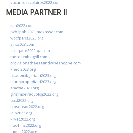
vacancesscolaires2022.com
MEDIA PARTNER II
isth2022.com
p2b2pabi2023-makassar.com
wocfparis2023.org
sinc2023.com
scdlqatar2022-qa.com
thecolumbiagrill.com
provisionscheeseandwineshoppe.com
khedi2023.org
akademikgeriatri2023.org
marmarapediatri2023.org
emchie2023.org
girisimselradyoloji2022.org
utcd2022.org
biosensor2022.org
ialp2022.org
klivet2022.org
ifac-hms2022.org
taoms2022.org