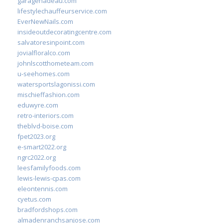
garagenadeau.com
lifestylechauffeurservice.com
EverNewNails.com
insideoutdecoratingcentre.com
salvatoresinpoint.com
jovialfloralco.com
johnlscotthometeam.com
u-seehomes.com
watersportslagonissi.com
mischieffashion.com
eduwyre.com
retro-interiors.com
theblvd-boise.com
fpet2023.org
e-smart2022.org
ngrc2022.org
leesfamilyfoods.com
lewis-lewis-cpas.com
eleontennis.com
cyetus.com
bradfordshops.com
almadenranchsanjose.com