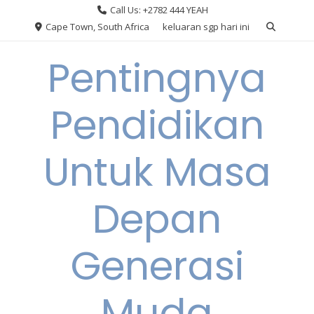
Skip
Call Us: +2782 444 YEAH
to
Cape Town, South Africa
keluaran sgp hari ini
content
Pentingnya
Pendidikan
Untuk Masa
Depan
Generasi
Muda