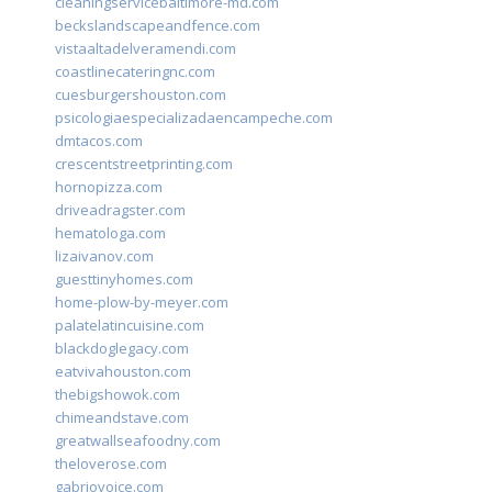
cleaningservicebaltimore-md.com
beckslandscapeandfence.com
vistaaltadelveramendi.com
coastlinecateringnc.com
cuesburgershouston.com
psicologiaespecializadaencampeche.com
dmtacos.com
crescentstreetprinting.com
hornopizza.com
driveadragster.com
hematologa.com
lizaivanov.com
guesttinyhomes.com
home-plow-by-meyer.com
palatelatincuisine.com
blackdoglegacy.com
eatvivahouston.com
thebigshowok.com
chimeandstave.com
greatwallseafoodny.com
theloverose.com
gabriovoice.com