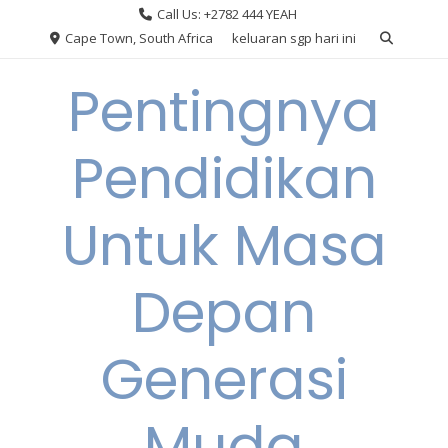
Skip
Call Us: +2782 444 YEAH
to
Cape Town, South Africa
keluaran sgp hari ini
content
Pentingnya
Pendidikan
Untuk Masa
Depan
Generasi
Muda