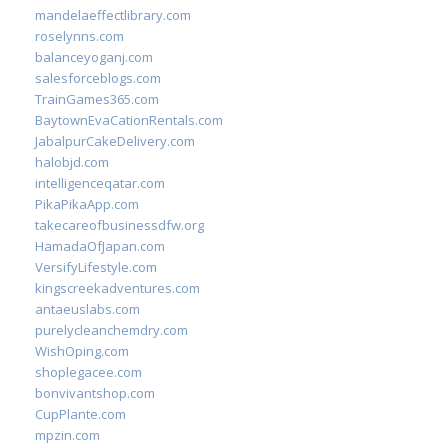
mandelaeffectlibrary.com
roselynns.com
balanceyoganj.com
salesforceblogs.com
TrainGames365.com
BaytownEvaCationRentals.com
JabalpurCakeDelivery.com
halobjd.com
intelligenceqatar.com
PikaPikaApp.com
takecareofbusinessdfw.org
HamadaOfJapan.com
VersifyLifestyle.com
kingscreekadventures.com
antaeuslabs.com
purelycleanchemdry.com
WishOping.com
shoplegacee.com
bonvivantshop.com
CupPlante.com
mpzin.com