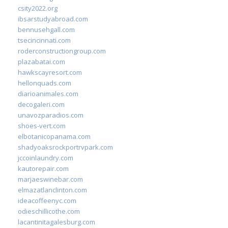
csity2022.org
ibsarstudyabroad.com
bennusehgall.com
tsecincinnati.com
roderconstructiongroup.com
plazabatai.com
hawkscayresort.com
hellonquads.com
diarioanimales.com
decogaleri.com
unavozparadios.com
shoes-vert.com
elbotanicopanama.com
shadyoaksrockportrvpark.com
jccoinlaundry.com
kautorepair.com
marjaeswinebar.com
elmazatlanclinton.com
ideacoffeenyc.com
odieschillicothe.com
lacantinitagalesburg.com