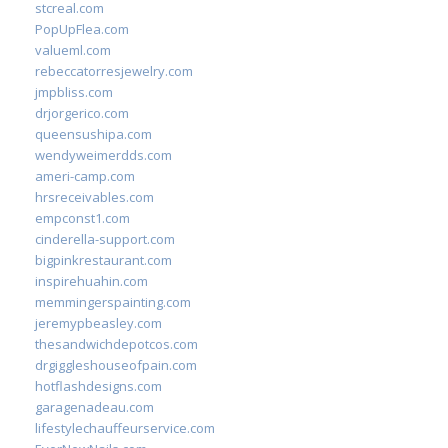
stcreal.com
PopUpFlea.com
valueml.com
rebeccatorresjewelry.com
jmpbliss.com
drjorgerico.com
queensushipa.com
wendyweimerdds.com
ameri-camp.com
hrsreceivables.com
empconst1.com
cinderella-support.com
bigpinkrestaurant.com
inspirehuahin.com
memmingerspainting.com
jeremypbeasley.com
thesandwichdepotcos.com
drgiggleshouseofpain.com
hotflashdesigns.com
garagenadeau.com
lifestylechauffeurservice.com