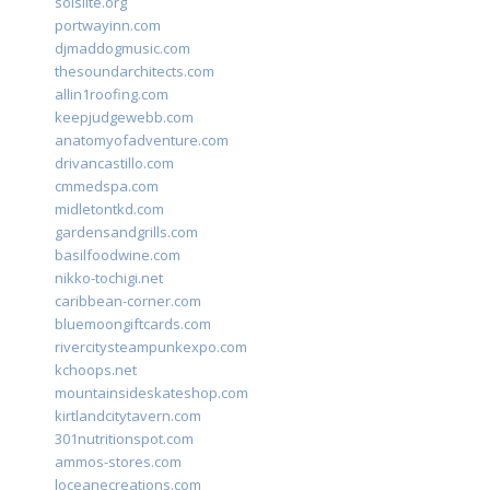
solslite.org
portwayinn.com
djmaddogmusic.com
thesoundarchitects.com
allin1roofing.com
keepjudgewebb.com
anatomyofadventure.com
drivancastillo.com
cmmedspa.com
midletontkd.com
gardensandgrills.com
basilfoodwine.com
nikko-tochigi.net
caribbean-corner.com
bluemoongiftcards.com
rivercitysteampunkexpo.com
kchoops.net
mountainsideskateshop.com
kirtlandcitytavern.com
301nutritionspot.com
ammos-stores.com
loceanecreations.com