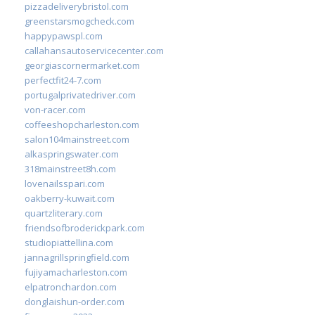
pizzadeliverybristol.com
greenstarsmogcheck.com
happypawspl.com
callahansautoservicecenter.com
georgiascornermarket.com
perfectfit24-7.com
portugalprivatedriver.com
von-racer.com
coffeeshopcharleston.com
salon104mainstreet.com
alkaspringswater.com
318mainstreet8h.com
lovenailsspari.com
oakberry-kuwait.com
quartzliterary.com
friendsofbroderickpark.com
studiopiattellina.com
jannagrillspringfield.com
fujiyamacharleston.com
elpatronchardon.com
donglaishun-order.com