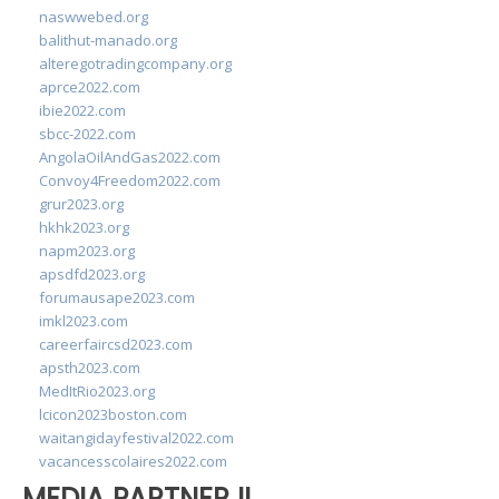
naswwebed.org
balithut-manado.org
alteregotradingcompany.org
aprce2022.com
ibie2022.com
sbcc-2022.com
AngolaOilAndGas2022.com
Convoy4Freedom2022.com
grur2023.org
hkhk2023.org
napm2023.org
apsdfd2023.org
forumausape2023.com
imkl2023.com
careerfaircsd2023.com
apsth2023.com
MedItRio2023.org
lcicon2023boston.com
waitangidayfestival2022.com
vacancesscolaires2022.com
MEDIA PARTNER II