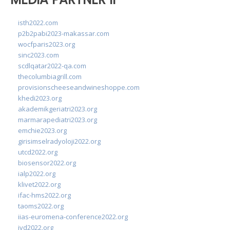
isth2022.com
p2b2pabi2023-makassar.com
wocfparis2023.org
sinc2023.com
scdlqatar2022-qa.com
thecolumbiagrill.com
provisionscheeseandwineshoppe.com
khedi2023.org
akademikgeriatri2023.org
marmarapediatri2023.org
emchie2023.org
girisimselradyoloji2022.org
utcd2022.org
biosensor2022.org
ialp2022.org
klivet2022.org
ifac-hms2022.org
taoms2022.org
iias-euromena-conference2022.org
ivd2022.org