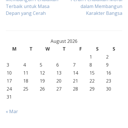
Post
Terbaik untuk Masa
dalam Membangun
Depan yang Cerah
Karakter Bangsa
navigation
August 2026
M
T
W
T
F
S
S
1
2
3
4
5
6
7
8
9
10
11
12
13
14
15
16
17
18
19
20
21
22
23
24
25
26
27
28
29
30
31
« Mar