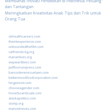
Membahas Inovasi Pendidikan di Indonesia: Peluang
dan Tantangan
Meningkatkan Kreativitas Anak: Tips dan Trik untuk
Orang Tua
okhealthcareers.com
theintexperience.com
unboundedthefilm.com
catfriends-bg.org
marianlives.org
waywardtees.com
pidfloorsexpress.com
bancodevenezuelaen.com
bettermoodfoodcorporation.com
hingstonnt.com
chooseagender.com
hoverboardssale.com
alaskapolitics.com
stsmp.org
manoelneves.com