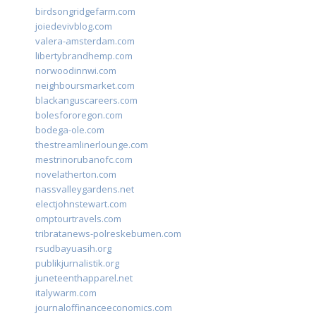
birdsongridgefarm.com
joiedevivblog.com
valera-amsterdam.com
libertybrandhemp.com
norwoodinnwi.com
neighboursmarket.com
blackanguscareers.com
bolesfororegon.com
bodega-ole.com
thestreamlinerlounge.com
mestrinorubanofc.com
novelatherton.com
nassvalleygardens.net
electjohnstewart.com
omptourtravels.com
tribratanews-polreskebumen.com
rsudbayuasih.org
publikjurnalistik.org
juneteenthapparel.net
italywarm.com
journaloffinanceeconomics.com