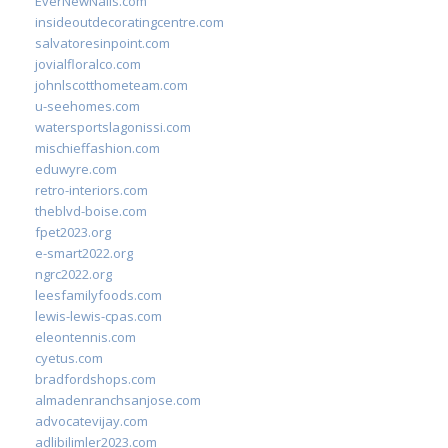
EverNewNails.com
insideoutdecoratingcentre.com
salvatoresinpoint.com
jovialfloralco.com
johnlscotthometeam.com
u-seehomes.com
watersportslagonissi.com
mischieffashion.com
eduwyre.com
retro-interiors.com
theblvd-boise.com
fpet2023.org
e-smart2022.org
ngrc2022.org
leesfamilyfoods.com
lewis-lewis-cpas.com
eleontennis.com
cyetus.com
bradfordshops.com
almadenranchsanjose.com
advocatevijay.com
adlibilimler2023.com