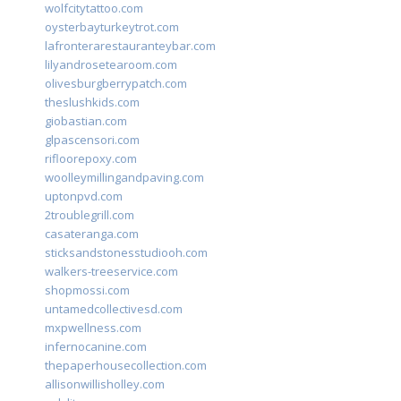
wolfcitytattoo.com
oysterbayturkeytrot.com
lafronterarestauranteybar.com
lilyandrosetearoom.com
olivesburgberrypatch.com
theslushkids.com
giobastian.com
glpascensori.com
rifloorepoxy.com
woolleymillingandpaving.com
uptonpvd.com
2troublegrill.com
casateranga.com
sticksandstonesstudiooh.com
walkers-treeservice.com
shopmossi.com
untamedcollectivesd.com
mxpwellness.com
infernocanine.com
thepaperhousecollection.com
allisonwillisholley.com