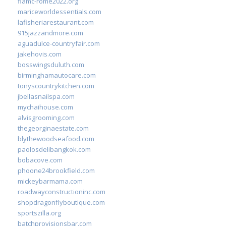
fiamc-rome2022.org
mariceworldessentials.com
lafisheriarestaurant.com
915jazzandmore.com
aguadulce-countryfair.com
jakehovis.com
bosswingsduluth.com
birminghamautocare.com
tonyscountrykitchen.com
jbellasnailspa.com
mychaihouse.com
alvisgrooming.com
thegeorginaestate.com
blythewoodseafood.com
paolosdelibangkok.com
bobacove.com
phoone24brookfield.com
mickeybarmama.com
roadwayconstructioninc.com
shopdragonflyboutique.com
sportszilla.org
batchprovisionsbar.com