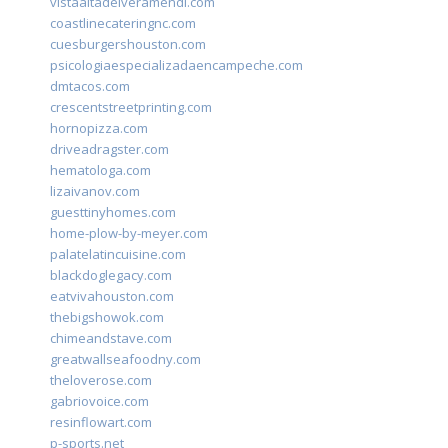
vistaaltadelveramendi.com
coastlinecateringnc.com
cuesburgershouston.com
psicologiaespecializadaencampeche.com
dmtacos.com
crescentstreetprinting.com
hornopizza.com
driveadragster.com
hematologa.com
lizaivanov.com
guesttinyhomes.com
home-plow-by-meyer.com
palatelatincuisine.com
blackdoglegacy.com
eatvivahouston.com
thebigshowok.com
chimeandstave.com
greatwallseafoodny.com
theloverose.com
gabriovoice.com
resinflowart.com
p-sports.net