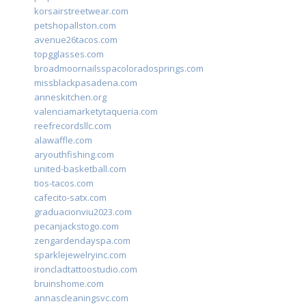
korsairstreetwear.com
petshopallston.com
avenue26tacos.com
topgglasses.com
broadmoornailsspacoloradosprings.com
missblackpasadena.com
anneskitchen.org
valenciamarketytaqueria.com
reefrecordsllc.com
alawaffle.com
aryouthfishing.com
united-basketball.com
tios-tacos.com
cafecito-satx.com
graduacionviu2023.com
pecanjackstogo.com
zengardendayspa.com
sparklejewelryinc.com
ironcladtattoostudio.com
bruinshome.com
annascleaningsvc.com