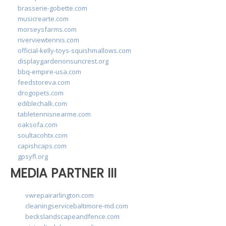
brasserie-gobette.com
musicrearte.com
morseysfarms.com
riverviewtennis.com
official-kelly-toys-squishmallows.com
displaygardenonsuncrest.org
bbq-empire-usa.com
feedstoreva.com
drogopets.com
ediblechalk.com
tabletennisnearme.com
oaksofa.com
soultacohtx.com
capishcaps.com
gpsyfl.org
MEDIA PARTNER III
vwrepairarlington.com
cleaningservicebaltimore-md.com
beckslandscapeandfence.com