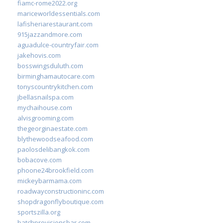
fiamc-rome2022.org
mariceworldessentials.com
lafisheriarestaurant.com
915jazzandmore.com
aguadulce-countryfair.com
jakehovis.com
bosswingsduluth.com
birminghamautocare.com
tonyscountrykitchen.com
jbellasnailspa.com
mychaihouse.com
alvisgrooming.com
thegeorginaestate.com
blythewoodseafood.com
paolosdelibangkok.com
bobacove.com
phoone24brookfield.com
mickeybarmama.com
roadwayconstructioninc.com
shopdragonflyboutique.com
sportszilla.org
batchprovisionsbar.com