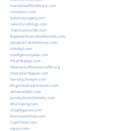
mandelaeffectlibrary.com
roselynns.com
balanceyoganj.com
salesforceblogs.com
TrainGames365.com
BaytownEvaCationRentals.com
JabalpurCakeDelivery.com
halobjd.com
intelligenceqatar.com
PikaPikaApp.com
takecareofbusinessdfw.org
HamadaOfJapan.com
VersifyLifestyle.com
kingscreekadventures.com
antaeuslabs.com
purelycleanchemdry.com
WishOping.com
shoplegacee.com
bonvivantshop.com
CupPlante.com
mpzin.com