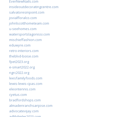
EverNewNails.com
insideoutdecoratingcentre.com
salvatoresinpoint.com
jovialfloralco.com
johnlscotthometeam.com
u-seehomes.com
watersportslagonissi.com
mischieffashion.com
eduwyre.com
retro-interiors.com
theblvd-boise.com
fpet2023.org
e-smart2022.org
ngrc2022.org
leesfamilyfoods.com
lewis-lewis-cpas.com
eleontennis.com
cyetus.com
bradfordshops.com
almadenranchsanjose.com
advocatevijay.com
adlibilimler2023.com