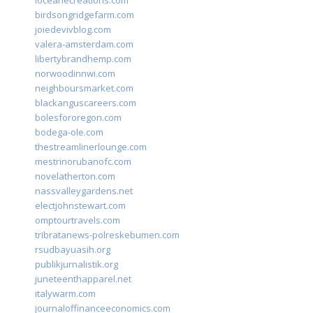
birdsongridgefarm.com
joiedevivblog.com
valera-amsterdam.com
libertybrandhemp.com
norwoodinnwi.com
neighboursmarket.com
blackanguscareers.com
bolesfororegon.com
bodega-ole.com
thestreamlinerlounge.com
mestrinorubanofc.com
novelatherton.com
nassvalleygardens.net
electjohnstewart.com
omptourtravels.com
tribratanews-polreskebumen.com
rsudbayuasih.org
publikjurnalistik.org
juneteenthapparel.net
italywarm.com
journaloffinanceeconomics.com