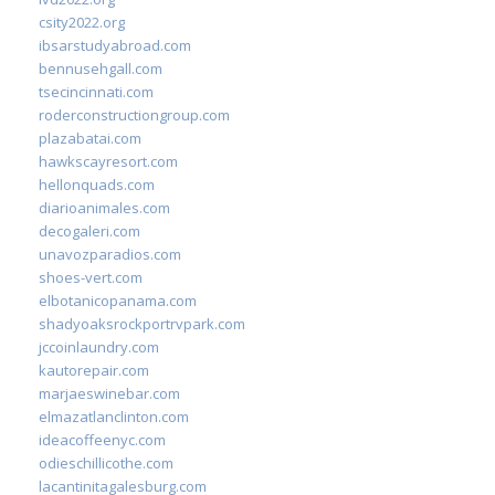
csity2022.org
ibsarstudyabroad.com
bennusehgall.com
tsecincinnati.com
roderconstructiongroup.com
plazabatai.com
hawkscayresort.com
hellonquads.com
diarioanimales.com
decogaleri.com
unavozparadios.com
shoes-vert.com
elbotanicopanama.com
shadyoaksrockportrvpark.com
jccoinlaundry.com
kautorepair.com
marjaeswinebar.com
elmazatlanclinton.com
ideacoffeenyc.com
odieschillicothe.com
lacantinitagalesburg.com