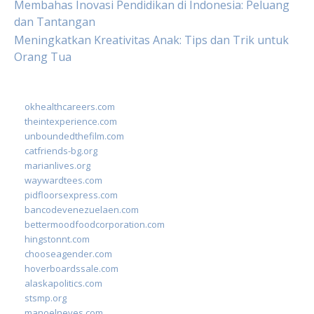
Membahas Inovasi Pendidikan di Indonesia: Peluang
dan Tantangan
Meningkatkan Kreativitas Anak: Tips dan Trik untuk
Orang Tua
okhealthcareers.com
theintexperience.com
unboundedthefilm.com
catfriends-bg.org
marianlives.org
waywardtees.com
pidfloorsexpress.com
bancodevenezuelaen.com
bettermoodfoodcorporation.com
hingstonnt.com
chooseagender.com
hoverboardssale.com
alaskapolitics.com
stsmp.org
manoelneves.com