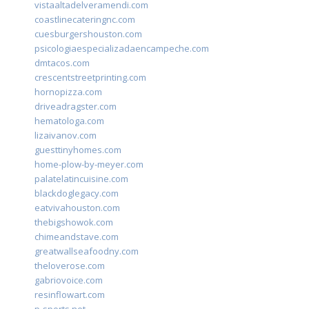
vistaaltadelveramendi.com
coastlinecateringnc.com
cuesburgershouston.com
psicologiaespecializadaencampeche.com
dmtacos.com
crescentstreetprinting.com
hornopizza.com
driveadragster.com
hematologa.com
lizaivanov.com
guesttinyhomes.com
home-plow-by-meyer.com
palatelatincuisine.com
blackdoglegacy.com
eatvivahouston.com
thebigshowok.com
chimeandstave.com
greatwallseafoodny.com
theloverose.com
gabriovoice.com
resinflowart.com
p-sports.net