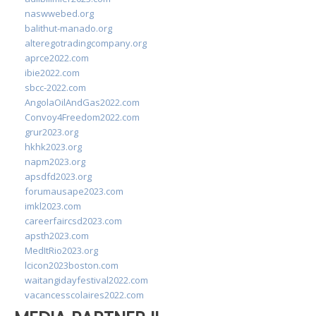
naswwebed.org
balithut-manado.org
alteregotradingcompany.org
aprce2022.com
ibie2022.com
sbcc-2022.com
AngolaOilAndGas2022.com
Convoy4Freedom2022.com
grur2023.org
hkhk2023.org
napm2023.org
apsdfd2023.org
forumausape2023.com
imkl2023.com
careerfaircsd2023.com
apsth2023.com
MedItRio2023.org
lcicon2023boston.com
waitangidayfestival2022.com
vacancesscolaires2022.com