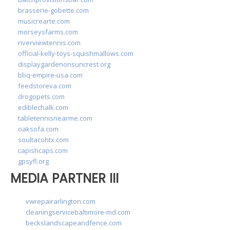
brasserie-gobette.com
musicrearte.com
morseysfarms.com
riverviewtennis.com
official-kelly-toys-squishmallows.com
displaygardenonsuncrest.org
bbq-empire-usa.com
feedstoreva.com
drogopets.com
ediblechalk.com
tabletennisnearme.com
oaksofa.com
soultacohtx.com
capishcaps.com
gpsyfl.org
MEDIA PARTNER III
vwrepairarlington.com
cleaningservicebaltimore-md.com
beckslandscapeandfence.com