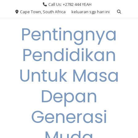
Skip
Call Us: +2782 444 YEAH
to
Cape Town, South Africa
keluaran sgp hari ini
content
Pentingnya
Pendidikan
Untuk Masa
Depan
Generasi
Muda