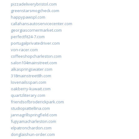
pizzadeliverybristol.com
greenstarsmogcheck.com
happypawspl.com
callahansautoservicecenter.com
georgiascornermarket.com
perfectfit24-7.com
portugalprivatedriver.com
von-racer.com
coffeeshopcharleston.com
salon104mainstreet.com
alkaspringswater.com
318mainstreet8h.com
lovenailsspari.com
oakberry-kuwait.com
quartzliterary.com
friendsofbroderickpark.com
studiopiattellina.com
jannagrillspringfield.com
fujiyamacharleston.com
elpatronchardon.com
donglaishun-order.com