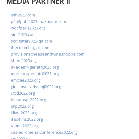
MEDIA PARTNER II
isth2022.com
p2b2pabi2023-makassar.com
wocfparis2023.org
sinc2023.com
scdlqatar2022-qa.com
thecolumbiagrill.com
provisionscheeseandwineshoppe.com
khedi2023.org
akademikgeriatri2023.org
marmarapediatri2023.org
emchie2023.org
girisimselradyoloji2022.org
utcd2022.org
biosensor2022.org
ialp2022.org
klivet2022.org
ifac-hms2022.org
taoms2022.org
iias-euromena-conference2022.org
ivd2022.org