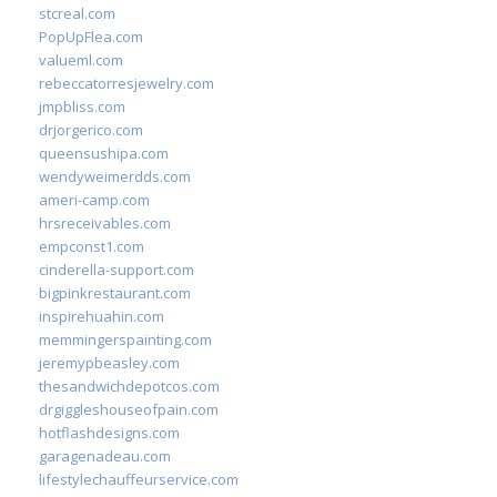
stcreal.com
PopUpFlea.com
valueml.com
rebeccatorresjewelry.com
jmpbliss.com
drjorgerico.com
queensushipa.com
wendyweimerdds.com
ameri-camp.com
hrsreceivables.com
empconst1.com
cinderella-support.com
bigpinkrestaurant.com
inspirehuahin.com
memmingerspainting.com
jeremypbeasley.com
thesandwichdepotcos.com
drgiggleshouseofpain.com
hotflashdesigns.com
garagenadeau.com
lifestylechauffeurservice.com