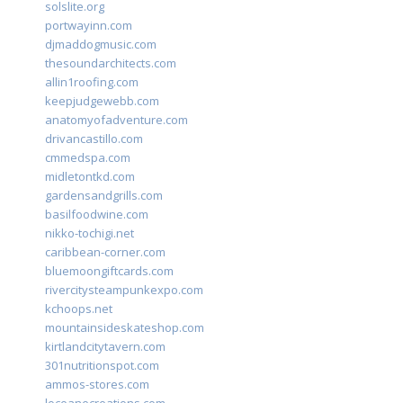
solslite.org
portwayinn.com
djmaddogmusic.com
thesoundarchitects.com
allin1roofing.com
keepjudgewebb.com
anatomyofadventure.com
drivancastillo.com
cmmedspa.com
midletontkd.com
gardensandgrills.com
basilfoodwine.com
nikko-tochigi.net
caribbean-corner.com
bluemoongiftcards.com
rivercitysteampunkexpo.com
kchoops.net
mountainsideskateshop.com
kirtlandcitytavern.com
301nutritionspot.com
ammos-stores.com
loceanecreations.com