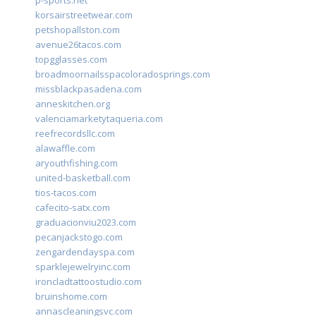
korsairstreetwear.com
petshopallston.com
avenue26tacos.com
topgglasses.com
broadmoornailsspacoloradosprings.com
missblackpasadena.com
anneskitchen.org
valenciamarketytaqueria.com
reefrecordsllc.com
alawaffle.com
aryouthfishing.com
united-basketball.com
tios-tacos.com
cafecito-satx.com
graduacionviu2023.com
pecanjackstogo.com
zengardendayspa.com
sparklejewelryinc.com
ironcladtattoostudio.com
bruinshome.com
annascleaningsvc.com