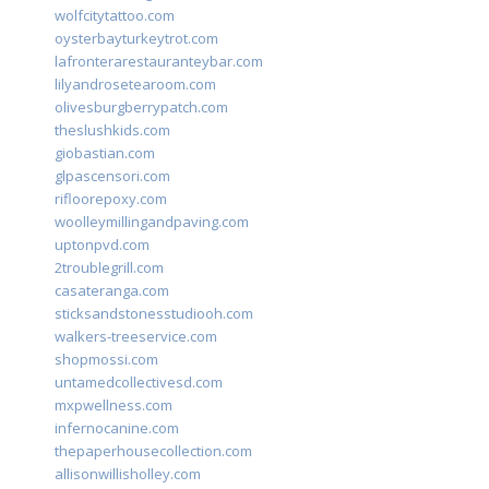
wolfcitytattoo.com
oysterbayturkeytrot.com
lafronterarestauranteybar.com
lilyandrosetearoom.com
olivesburgberrypatch.com
theslushkids.com
giobastian.com
glpascensori.com
rifloorepoxy.com
woolleymillingandpaving.com
uptonpvd.com
2troublegrill.com
casateranga.com
sticksandstonesstudiooh.com
walkers-treeservice.com
shopmossi.com
untamedcollectivesd.com
mxpwellness.com
infernocanine.com
thepaperhousecollection.com
allisonwillisholley.com