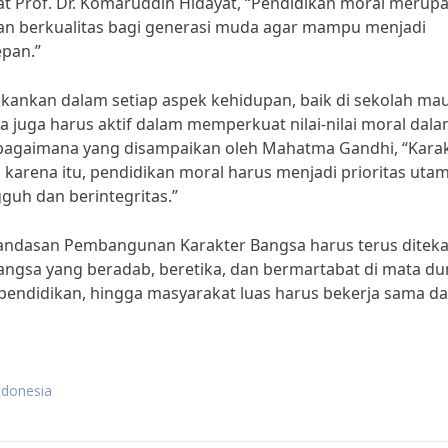
pat Prof. Dr. Komaruddin Hidayat, “Pendidikan moral merup
an berkualitas bagi generasi muda agar mampu menjadi
pan.”
ekankan dalam setiap aspek kehidupan, baik di sekolah m
ta juga harus aktif dalam memperkuat nilai-nilai moral dala
 Sebagaimana yang disampaikan oleh Mahatma Gandhi, “Kara
h karena itu, pendidikan moral harus menjadi prioritas uta
uh dan berintegritas.”
Landasan Pembangunan Karakter Bangsa harus terus ditek
angsa yang beradab, beretika, dan bermartabat di mata du
pendidikan, hingga masyarakat luas harus bekerja sama d
ndonesia