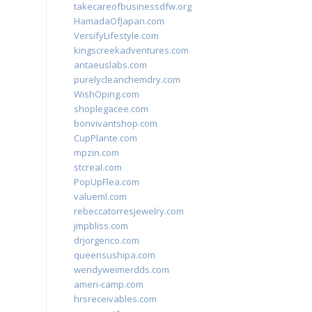
takecareofbusinessdfw.org
HamadaOfJapan.com
VersifyLifestyle.com
kingscreekadventures.com
antaeuslabs.com
purelycleanchemdry.com
WishOping.com
shoplegacee.com
bonvivantshop.com
CupPlante.com
mpzin.com
stcreal.com
PopUpFlea.com
valueml.com
rebeccatorresjewelry.com
jmpbliss.com
drjorgerico.com
queensushipa.com
wendyweimerdds.com
ameri-camp.com
hrsreceivables.com