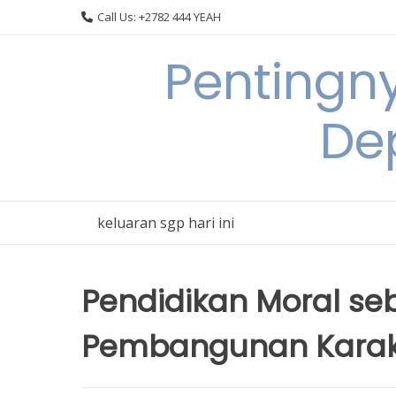
Skip
Call Us: +2782 444 YEAH
to
content
Pentingn
De
keluaran sgp hari ini
Pendidikan Moral s
Pembangunan Karak