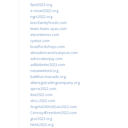
fpet2023.org
e-smart2022.org
ngrc2022.org
leesfamilyfoods.com
lewis-lewis-cpas.com
eleontennis.com
cyetus.com
bradfordshops.com
almadenranchsanjose.com
advocatevijay.com
adlibilimler2023.com
naswwebed.org
balithut-manado.org
alteregotradingcompany.org
aprce2022.com
ibie2022.com
sbcc-2022.com
AngolaOilAndGas2022.com
Convoy4Freedom2022.com
grur2023.org
hkhk2023.org