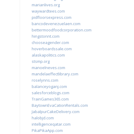
marianlives.org
waywardtees.com
pidfloorsexpress.com
bancodevenezuelaen.com
bettermoodfoodcorporation.com
hingstonnt.com
chooseagender.com
hoverboardssale.com
alaskapolitics.com
stsmp.org
manoelneves.com
mandelaeffectlibrary.com
roselynns.com
balanceyoganj.com
salesforceblogs.com
TrainGames365.com
BaytownEvaCationRentals.com
JabalpurCakeDelivery.com
halobjd.com
intelligenceqatar.com
PikaPikaApp.com