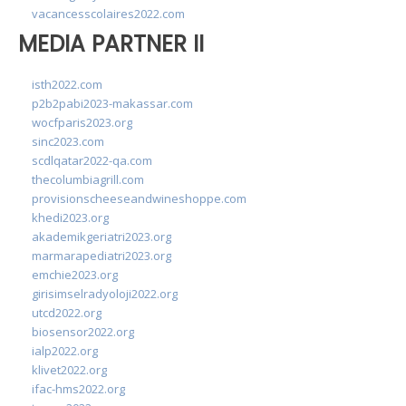
vacancesscolaires2022.com
MEDIA PARTNER II
isth2022.com
p2b2pabi2023-makassar.com
wocfparis2023.org
sinc2023.com
scdlqatar2022-qa.com
thecolumbiagrill.com
provisionscheeseandwineshoppe.com
khedi2023.org
akademikgeriatri2023.org
marmarapediatri2023.org
emchie2023.org
girisimselradyoloji2022.org
utcd2022.org
biosensor2022.org
ialp2022.org
klivet2022.org
ifac-hms2022.org