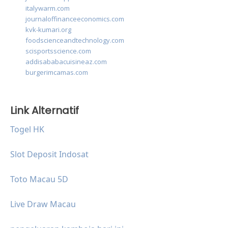
italywarm.com
journaloffinanceeconomics.com
kvk-kumari.org
foodscienceandtechnology.com
scisportsscience.com
addisababacuisineaz.com
burgerimcamas.com
Link Alternatif
Togel HK
Slot Deposit Indosat
Toto Macau 5D
Live Draw Macau