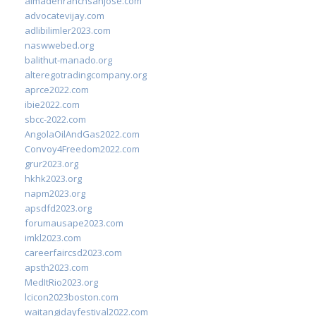
almadenranchsanjose.com
advocatevijay.com
adlibilimler2023.com
naswwebed.org
balithut-manado.org
alteregotradingcompany.org
aprce2022.com
ibie2022.com
sbcc-2022.com
AngolaOilAndGas2022.com
Convoy4Freedom2022.com
grur2023.org
hkhk2023.org
napm2023.org
apsdfd2023.org
forumausape2023.com
imkl2023.com
careerfaircsd2023.com
apsth2023.com
MedItRio2023.org
lcicon2023boston.com
waitangidayfestival2022.com