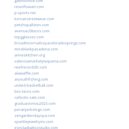
gabriovoice.com
resinflowart.com
p-sports.net
korsairstreetwear.com
petshopallston.com
avenue26tacos.com
topgglasses.com
broadmoornailsspacoloradosprings.com
missblackpasadena.com
anneskitchen.org
valenciamarketytaqueria.com
reefrecordsllc.com
alawaffle.com
aryouthfishing.com
united-basketball.com
tios-tacos.com
cafecito-satx.com
graduacionviu2023.com
pecanjackstogo.com
zengardendayspa.com
sparklejewelryinc.com
ironcladtattoostudio.com