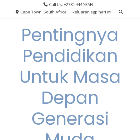
Skip
Call Us: +2782 444 YEAH
to
Cape Town, South Africa
keluaran sgp hari ini
content
Pentingnya
Pendidikan
Untuk Masa
Depan
Generasi
Muda