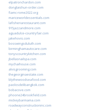
elpatronchardon.com
donglaishun-order.com
fiamc-rome2022.org
mariceworldessentials.com
lafisheriarestaurant.com
915jazzandmore.com
aguadulce-countryfair.com
jakehovis.com
bosswingsduluth.com
birminghamautocare.com
tonyscountrykitchen.com
jbellasnailspa.com
mychaihouse.com
alvisgrooming.com
thegeorginaestate.com
blythewoodseafood.com
paolosdelibangkok.com
bobacove.com
phoone24brookfield.com
mickeybarmama.com
roadwayconstructioninc.com