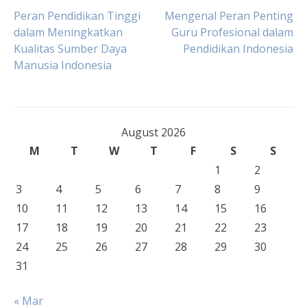
Post
Peran Pendidikan Tinggi
Mengenal Peran Penting
dalam Meningkatkan
Guru Profesional dalam
Kualitas Sumber Daya
Pendidikan Indonesia
navigation
Manusia Indonesia
August 2026
M
T
W
T
F
S
S
1
2
3
4
5
6
7
8
9
10
11
12
13
14
15
16
17
18
19
20
21
22
23
24
25
26
27
28
29
30
31
« Mar