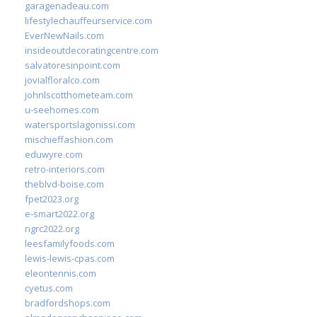
garagenadeau.com
lifestylechauffeurservice.com
EverNewNails.com
insideoutdecoratingcentre.com
salvatoresinpoint.com
jovialfloralco.com
johnlscotthometeam.com
u-seehomes.com
watersportslagonissi.com
mischieffashion.com
eduwyre.com
retro-interiors.com
theblvd-boise.com
fpet2023.org
e-smart2022.org
ngrc2022.org
leesfamilyfoods.com
lewis-lewis-cpas.com
eleontennis.com
cyetus.com
bradfordshops.com