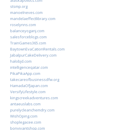
alaskapolitics.com
stsmp.org
manoelneves.com
mandelaeffectlibrary.com
roselynns.com
balanceyoganj.com
salesforceblogs.com
TrainGames365.com
BaytownEvaCationRentals.com
JabalpurCakeDelivery.com
halobjd.com
intelligenceqatar.com
PikaPikaApp.com
takecareofbusinessdfw.org
HamadaOfJapan.com
VersifyLifestyle.com
kingscreekadventures.com
antaeuslabs.com
purelycleanchemdry.com
WishOping.com
shoplegacee.com
bonvivantshop.com