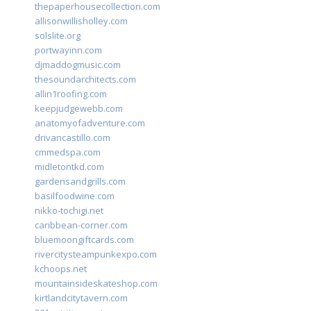
thepaperhousecollection.com
allisonwillisholley.com
solslite.org
portwayinn.com
djmaddogmusic.com
thesoundarchitects.com
allin1roofing.com
keepjudgewebb.com
anatomyofadventure.com
drivancastillo.com
cmmedspa.com
midletontkd.com
gardensandgrills.com
basilfoodwine.com
nikko-tochigi.net
caribbean-corner.com
bluemoongiftcards.com
rivercitysteampunkexpo.com
kchoops.net
mountainsideskateshop.com
kirtlandcitytavern.com