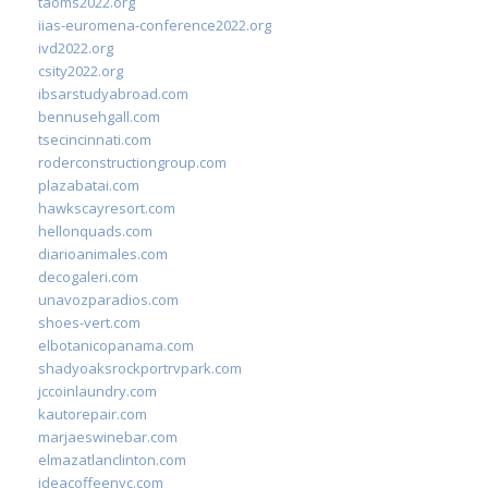
taoms2022.org
iias-euromena-conference2022.org
ivd2022.org
csity2022.org
ibsarstudyabroad.com
bennusehgall.com
tsecincinnati.com
roderconstructiongroup.com
plazabatai.com
hawkscayresort.com
hellonquads.com
diarioanimales.com
decogaleri.com
unavozparadios.com
shoes-vert.com
elbotanicopanama.com
shadyoaksrockportrvpark.com
jccoinlaundry.com
kautorepair.com
marjaeswinebar.com
elmazatlanclinton.com
ideacoffeenyc.com