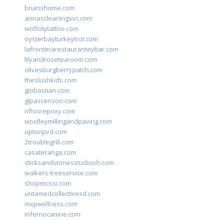
bruinshome.com
annascleaningsvc.com
wolfcitytattoo.com
oysterbayturkeytrot.com
lafronterarestauranteybar.com
lilyandrosetearoom.com
olivesburgberrypatch.com
theslushkids.com
giobastian.com
glpascensori.com
rifloorepoxy.com
woolleymillingandpaving.com
uptonpvd.com
2troublegrill.com
casateranga.com
sticksandstonesstudiooh.com
walkers-treeservice.com
shopmossi.com
untamedcollectivesd.com
mxpwellness.com
infernocanine.com