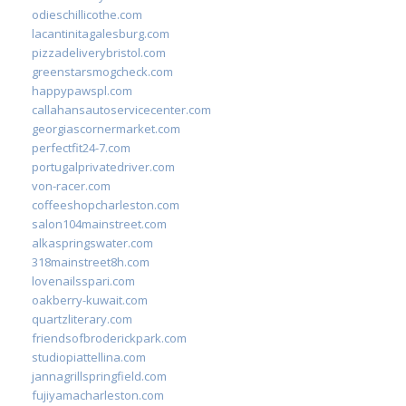
odieschillicothe.com
lacantinitagalesburg.com
pizzadeliverybristol.com
greenstarsmogcheck.com
happypawspl.com
callahansautoservicecenter.com
georgiascornermarket.com
perfectfit24-7.com
portugalprivatedriver.com
von-racer.com
coffeeshopcharleston.com
salon104mainstreet.com
alkaspringswater.com
318mainstreet8h.com
lovenailsspari.com
oakberry-kuwait.com
quartzliterary.com
friendsofbroderickpark.com
studiopiattellina.com
jannagrillspringfield.com
fujiyamacharleston.com