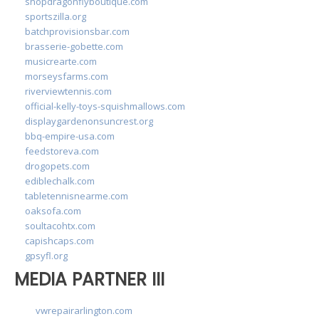
shopdragonflyboutique.com
sportszilla.org
batchprovisionsbar.com
brasserie-gobette.com
musicrearte.com
morseysfarms.com
riverviewtennis.com
official-kelly-toys-squishmallows.com
displaygardenonsuncrest.org
bbq-empire-usa.com
feedstoreva.com
drogopets.com
ediblechalk.com
tabletennisnearme.com
oaksofa.com
soultacohtx.com
capishcaps.com
gpsyfl.org
MEDIA PARTNER III
vwrepairarlington.com