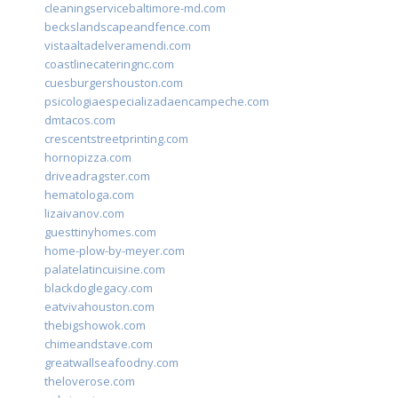
cleaningservicebaltimore-md.com
beckslandscapeandfence.com
vistaaltadelveramendi.com
coastlinecateringnc.com
cuesburgershouston.com
psicologiaespecializadaencampeche.com
dmtacos.com
crescentstreetprinting.com
hornopizza.com
driveadragster.com
hematologa.com
lizaivanov.com
guesttinyhomes.com
home-plow-by-meyer.com
palatelatincuisine.com
blackdoglegacy.com
eatvivahouston.com
thebigshowok.com
chimeandstave.com
greatwallseafoodny.com
theloverose.com