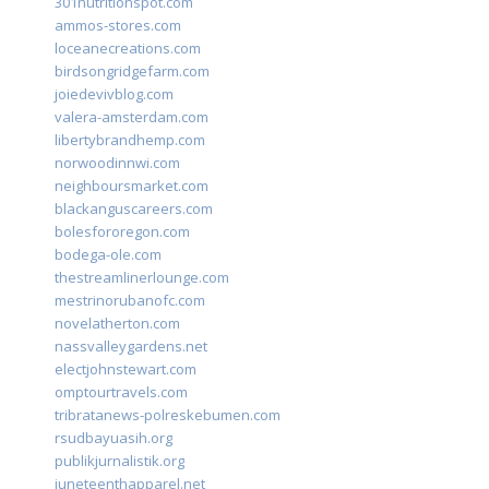
301nutritionspot.com
ammos-stores.com
loceanecreations.com
birdsongridgefarm.com
joiedevivblog.com
valera-amsterdam.com
libertybrandhemp.com
norwoodinnwi.com
neighboursmarket.com
blackanguscareers.com
bolesfororegon.com
bodega-ole.com
thestreamlinerlounge.com
mestrinorubanofc.com
novelatherton.com
nassvalleygardens.net
electjohnstewart.com
omptourtravels.com
tribratanews-polreskebumen.com
rsudbayuasih.org
publikjurnalistik.org
juneteenthapparel.net