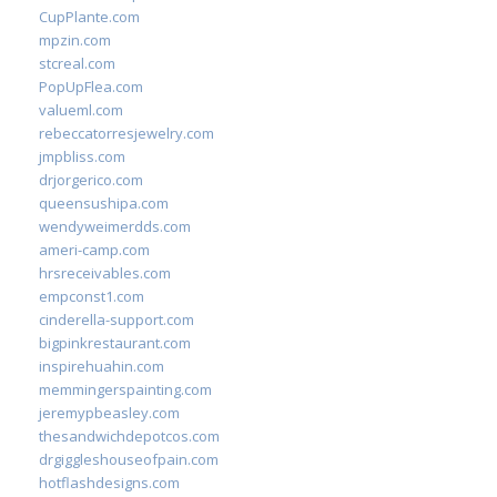
CupPlante.com
mpzin.com
stcreal.com
PopUpFlea.com
valueml.com
rebeccatorresjewelry.com
jmpbliss.com
drjorgerico.com
queensushipa.com
wendyweimerdds.com
ameri-camp.com
hrsreceivables.com
empconst1.com
cinderella-support.com
bigpinkrestaurant.com
inspirehuahin.com
memmingerspainting.com
jeremypbeasley.com
thesandwichdepotcos.com
drgiggleshouseofpain.com
hotflashdesigns.com