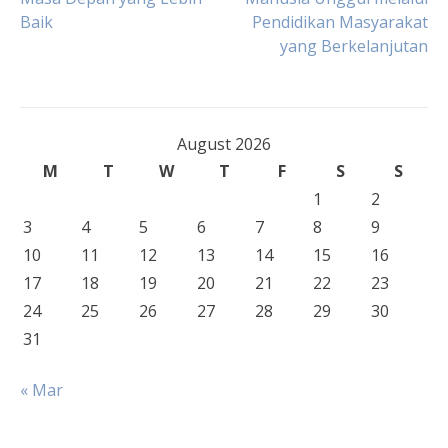
Baik
Pendidikan Masyarakat
navigation
yang Berkelanjutan
August 2026
M
T
W
T
F
S
S
1
2
3
4
5
6
7
8
9
10
11
12
13
14
15
16
17
18
19
20
21
22
23
24
25
26
27
28
29
30
31
« Mar