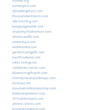
solslite.org
portwayinn.com
djmaddogmusic.com
thesoundarchitects.com
allin1roofing.com
keepjudgewebb.com
anatomyofadventure.com
drivancastillo.com
cmmedspa.com
midletontkd.com
gardensandgrills.com
basilfoodwine.com
nikko-tochigi.net
caribbean-corner.com
bluemoongiftcards.com
rivercitysteampunkexpo.com
kchoops.net
mountainsideskateshop.com
kirtlandcitytavern.com
301nutritionspot.com
ammos-stores.com
loceanecreations.com