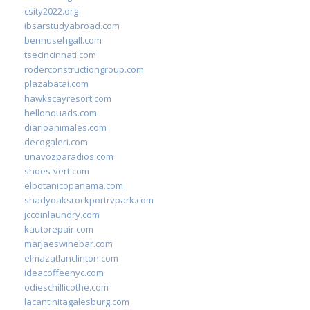
csity2022.org
ibsarstudyabroad.com
bennusehgall.com
tsecincinnati.com
roderconstructiongroup.com
plazabatai.com
hawkscayresort.com
hellonquads.com
diarioanimales.com
decogaleri.com
unavozparadios.com
shoes-vert.com
elbotanicopanama.com
shadyoaksrockportrvpark.com
jccoinlaundry.com
kautorepair.com
marjaeswinebar.com
elmazatlanclinton.com
ideacoffeenyc.com
odieschillicothe.com
lacantinitagalesburg.com