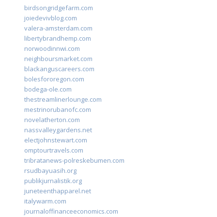
birdsongridgefarm.com
joiedevivblog.com
valera-amsterdam.com
libertybrandhemp.com
norwoodinnwi.com
neighboursmarket.com
blackanguscareers.com
bolesfororegon.com
bodega-ole.com
thestreamlinerlounge.com
mestrinorubanofc.com
novelatherton.com
nassvalleygardens.net
electjohnstewart.com
omptourtravels.com
tribratanews-polreskebumen.com
rsudbayuasih.org
publikjurnalistik.org
juneteenthapparel.net
italywarm.com
journaloffinanceeconomics.com