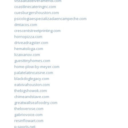
vistaaltadelveramendi.com
coastlinecateringnc.com
cuesburgershouston.com
psicologiaespecializadaencampeche.com
dmtacos.com
crescentstreetprinting.com
hornopizza.com
driveadragster.com
hematologa.com
lizaivanov.com
guesttinyhomes.com
home-plow-by-meyer.com
palatelatincuisine.com
blackdoglegacy.com
eatvivahouston.com
thebigshowok.com
chimeandstave.com
greatwallseafoodny.com
theloverose.com
gabriovoice.com
resinflowart.com
p-sports.net