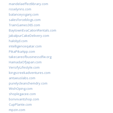
mandelaeffectlibrary.com
roselynns.com
balanceyoganj.com
salesforceblogs.com
TrainGames365.com
BaytownEvaCationRentals.com
JabalpurCakeDelivery.com
halobjd.com
intelligenceqatar.com
PikaPikaApp.com
takecareofbusinessdfw.org
HamadaOfJapan.com
VersifyLifestyle.com
kingscreekadventures.com
antaeuslabs.com
purelycleanchemdry.com
WishOping.com
shoplegacee.com
bonvivantshop.com
CupPlante.com
mpzin.com