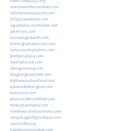
fiamc-rome2022.org
mariceworldessentials.com
lafisheriarestaurant.com
915jazzandmore.com
aguadulce-countryfair.com
jakehovis.com
bosswingsduluth.com
birminghamautocare.com
tonyscountrykitchen.com
jbellasnailspa.com
mychaihouse.com
alvisgrooming.com
thegeorginaestate.com
blythewoodseafood.com
paolosdelibangkok.com
bobacove.com
phoone24brookfield.com
mickeybarmama.com
roadwayconstructioninc.com
shopdragonflyboutique.com
sportszilla.org
batchprovisionsbar.com