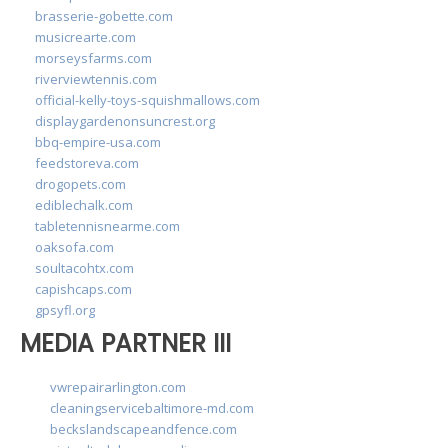
brasserie-gobette.com
musicrearte.com
morseysfarms.com
riverviewtennis.com
official-kelly-toys-squishmallows.com
displaygardenonsuncrest.org
bbq-empire-usa.com
feedstoreva.com
drogopets.com
ediblechalk.com
tabletennisnearme.com
oaksofa.com
soultacohtx.com
capishcaps.com
gpsyfl.org
MEDIA PARTNER III
vwrepairarlington.com
cleaningservicebaltimore-md.com
beckslandscapeandfence.com