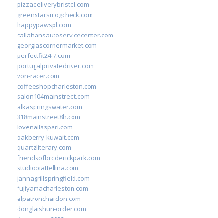
pizzadeliverybristol.com
greenstarsmogcheck.com
happypawspl.com
callahansautoservicecenter.com
georgiascornermarket.com
perfectfit24-7.com
portugalprivatedriver.com
von-racer.com
coffeeshopcharleston.com
salon104mainstreet.com
alkaspringswater.com
318mainstreet8h.com
lovenailsspari.com
oakberry-kuwait.com
quartzliterary.com
friendsofbroderickpark.com
studiopiattellina.com
jannagrillspringfield.com
fujiyamacharleston.com
elpatronchardon.com
donglaishun-order.com