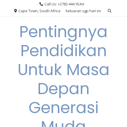
Skip
Call Us: +2782 444 YEAH
to
Cape Town, South Africa
keluaran sgp hari ini
content
Pentingnya
Pendidikan
Untuk Masa
Depan
Generasi
Muda