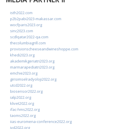
isth2022.com
p2b2pabi2023-makassar.com
wocfparis2023.org
sinc2023.com
scdlqatar2022-qa.com
thecolumbiagrill.com
provisionscheeseandwineshoppe.com
khedi2023.org
akademikgeriatri2023.org
marmarapediatri2023.org
emchie2023.org
girisimselradyoloji2022.org
utcd2022.org
biosensor2022.org
ialp2022.org
klivet2022.org
ifac-hms2022.org
taoms2022.org
iias-euromena-conference2022.org
ivd2022.org