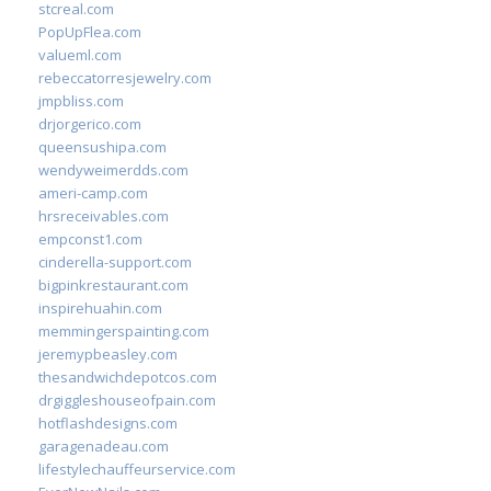
stcreal.com
PopUpFlea.com
valueml.com
rebeccatorresjewelry.com
jmpbliss.com
drjorgerico.com
queensushipa.com
wendyweimerdds.com
ameri-camp.com
hrsreceivables.com
empconst1.com
cinderella-support.com
bigpinkrestaurant.com
inspirehuahin.com
memmingerspainting.com
jeremypbeasley.com
thesandwichdepotcos.com
drgiggleshouseofpain.com
hotflashdesigns.com
garagenadeau.com
lifestylechauffeurservice.com