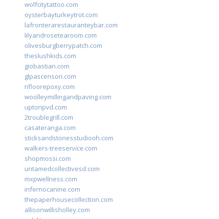
wolfcitytattoo.com
oysterbayturkeytrot.com
lafronterarestauranteybar.com
lilyandrosetearoom.com
olivesburgberrypatch.com
theslushkids.com
giobastian.com
glpascensori.com
rifloorepoxy.com
woolleymillingandpaving.com
uptonpvd.com
2troublegrill.com
casateranga.com
sticksandstonesstudiooh.com
walkers-treeservice.com
shopmossi.com
untamedcollectivesd.com
mxpwellness.com
infernocanine.com
thepaperhousecollection.com
allisonwillisholley.com