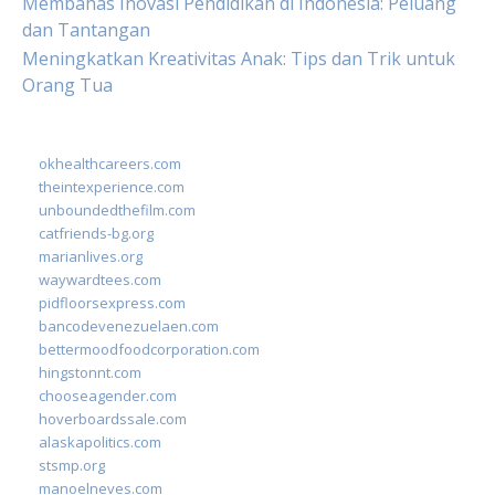
Membahas Inovasi Pendidikan di Indonesia: Peluang
dan Tantangan
Meningkatkan Kreativitas Anak: Tips dan Trik untuk
Orang Tua
okhealthcareers.com
theintexperience.com
unboundedthefilm.com
catfriends-bg.org
marianlives.org
waywardtees.com
pidfloorsexpress.com
bancodevenezuelaen.com
bettermoodfoodcorporation.com
hingstonnt.com
chooseagender.com
hoverboardssale.com
alaskapolitics.com
stsmp.org
manoelneves.com