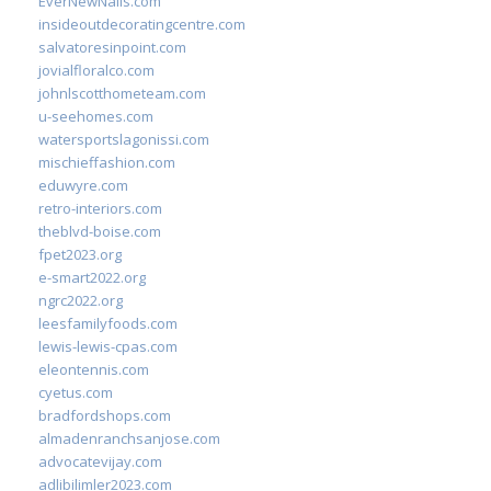
EverNewNails.com
insideoutdecoratingcentre.com
salvatoresinpoint.com
jovialfloralco.com
johnlscotthometeam.com
u-seehomes.com
watersportslagonissi.com
mischieffashion.com
eduwyre.com
retro-interiors.com
theblvd-boise.com
fpet2023.org
e-smart2022.org
ngrc2022.org
leesfamilyfoods.com
lewis-lewis-cpas.com
eleontennis.com
cyetus.com
bradfordshops.com
almadenranchsanjose.com
advocatevijay.com
adlibilimler2023.com