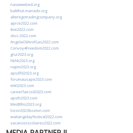
naswwebed.org
balithut-manado.org
alteregotradingcompany.org
aprce2022.com
ibie2022.com
sbcc-2022.com
AngolaOilAndGas2022.com
Convoy4Freedom2022.com
grur2023.org
hkhk2023.org
napm2023.org
apsdfd2023.org
forumausape2023.com
imkl2023.com
careerfaircsd2023.com
apsth2023.com
MedItRio2023.org
lcicon2023boston.com
waitangidayfestival2022.com
vacancesscolaires2022.com
MEDIA PARTNER II