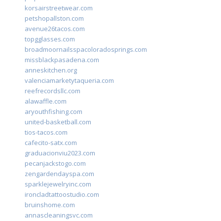
korsairstreetwear.com
petshopallston.com
avenue26tacos.com
topgglasses.com
broadmoornailsspacoloradosprings.com
missblackpasadena.com
anneskitchen.org
valenciamarketytaqueria.com
reefrecordsllc.com
alawaffle.com
aryouthfishing.com
united-basketball.com
tios-tacos.com
cafecito-satx.com
graduacionviu2023.com
pecanjackstogo.com
zengardendayspa.com
sparklejewelryinc.com
ironcladtattoostudio.com
bruinshome.com
annascleaningsvc.com