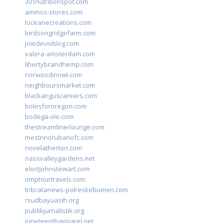
301nutritionspot.com
ammos-stores.com
loceanecreations.com
birdsongridgefarm.com
joiedevivblog.com
valera-amsterdam.com
libertybrandhemp.com
norwoodinnwi.com
neighboursmarket.com
blackanguscareers.com
bolesfororegon.com
bodega-ole.com
thestreamlinerlounge.com
mestrinorubanofc.com
novelatherton.com
nassvalleygardens.net
electjohnstewart.com
omptourtravels.com
tribratanews-polreskebumen.com
rsudbayuasih.org
publikjurnalistik.org
juneteenthapparel.net