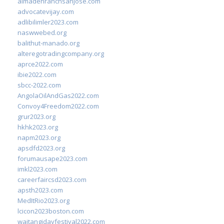
almadenranchsanjose.com
advocatevijay.com
adlibilimler2023.com
naswwebed.org
balithut-manado.org
alteregotradingcompany.org
aprce2022.com
ibie2022.com
sbcc-2022.com
AngolaOilAndGas2022.com
Convoy4Freedom2022.com
grur2023.org
hkhk2023.org
napm2023.org
apsdfd2023.org
forumausape2023.com
imkl2023.com
careerfaircsd2023.com
apsth2023.com
MedItRio2023.org
lcicon2023boston.com
waitangidayfestival2022.com