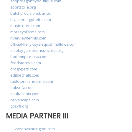
shopdragonflyboutique.com
sportszilla.org
batchprovisionsbar.com
brasserie-gobette.com
musicrearte.com
morseysfarms.com
riverviewtennis.com
official-kelly-toys-squishmallows.com
displaygardenonsuncrest.org
bbq-empire-usa.com
feedstoreva.com
drogopets.com
ediblechalk.com
tabletennisnearme.com
oaksofa.com
soultacohtx.com
capishcaps.com
gpsyfl.org
MEDIA PARTNER III
vwrepairarlington.com