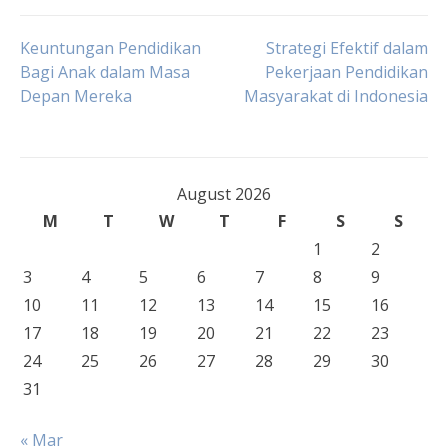
Post
Keuntungan Pendidikan
Strategi Efektif dalam
Bagi Anak dalam Masa
Pekerjaan Pendidikan
Depan Mereka
Masyarakat di Indonesia
navigation
August 2026
M
T
W
T
F
S
S
1
2
3
4
5
6
7
8
9
10
11
12
13
14
15
16
17
18
19
20
21
22
23
24
25
26
27
28
29
30
31
« Mar