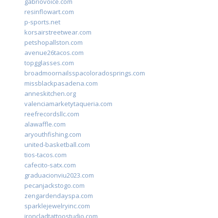
gabriovoice.com
resinflowart.com
p-sports.net
korsairstreetwear.com
petshopallston.com
avenue26tacos.com
topgglasses.com
broadmoornailsspacoloradosprings.com
missblackpasadena.com
anneskitchen.org
valenciamarketytaqueria.com
reefrecordsllc.com
alawaffle.com
aryouthfishing.com
united-basketball.com
tios-tacos.com
cafecito-satx.com
graduacionviu2023.com
pecanjackstogo.com
zengardendayspa.com
sparklejewelryinc.com
ironcladtattoostudio.com