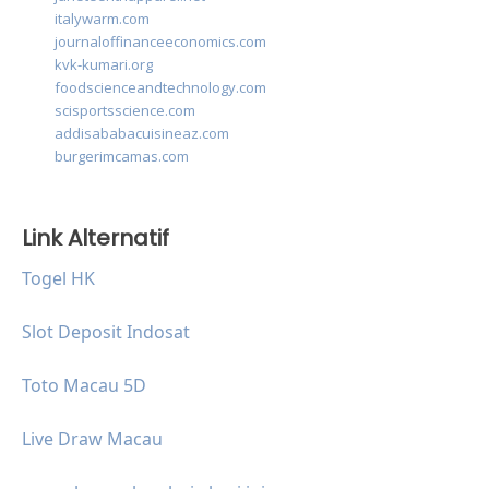
italywarm.com
journaloffinanceeconomics.com
kvk-kumari.org
foodscienceandtechnology.com
scisportsscience.com
addisababacuisineaz.com
burgerimcamas.com
Link Alternatif
Togel HK
Slot Deposit Indosat
Toto Macau 5D
Live Draw Macau