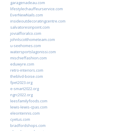
garagenadeau.com
lifestylechauffeurservice.com
EverNewNails.com
insideoutdecoratingcentre.com
salvatoresinpoint.com
jovialfloralco.com
johnlscotthometeam.com
u-seehomes.com
watersportslagonissi.com
mischieffashion.com
eduwyre.com
retro-interiors.com
theblvd-boise.com
fpet2023.org
e-smart2022.org
ngrc2022.org
leesfamilyfoods.com
lewis-lewis-cpas.com
eleontennis.com
cyetus.com
bradfordshops.com