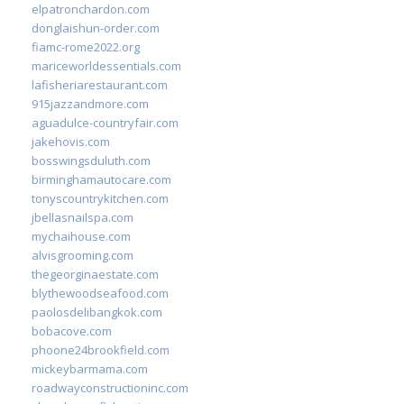
elpatronchardon.com
donglaishun-order.com
fiamc-rome2022.org
mariceworldessentials.com
lafisheriarestaurant.com
915jazzandmore.com
aguadulce-countryfair.com
jakehovis.com
bosswingsduluth.com
birminghamautocare.com
tonyscountrykitchen.com
jbellasnailspa.com
mychaihouse.com
alvisgrooming.com
thegeorginaestate.com
blythewoodseafood.com
paolosdelibangkok.com
bobacove.com
phoone24brookfield.com
mickeybarmama.com
roadwayconstructioninc.com