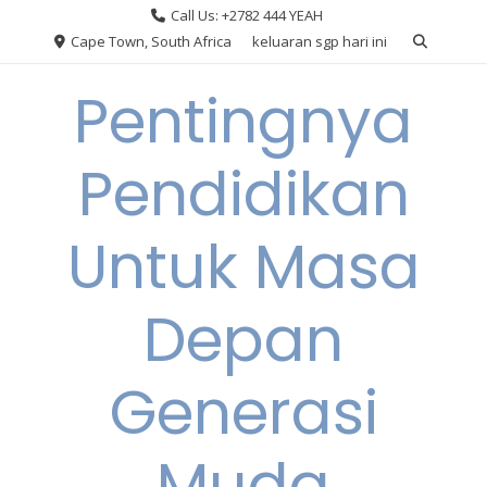
Skip
Call Us: +2782 444 YEAH
to
Cape Town, South Africa
keluaran sgp hari ini
content
Pentingnya
Pendidikan
Untuk Masa
Depan
Generasi
Muda