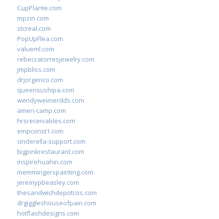
CupPlante.com
mpzin.com
stcreal.com
PopUpFlea.com
valueml.com
rebeccatorresjewelry.com
jmpbliss.com
drjorgerico.com
queensushipa.com
wendyweimerdds.com
ameri-camp.com
hrsreceivables.com
empconst1.com
cinderella-support.com
bigpinkrestaurant.com
inspirehuahin.com
memmingerspainting.com
jeremypbeasley.com
thesandwichdepotcos.com
drgiggleshouseofpain.com
hotflashdesigns.com