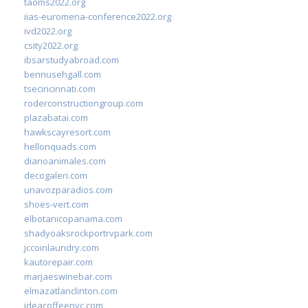
taoms2022.org
iias-euromena-conference2022.org
ivd2022.org
csity2022.org
ibsarstudyabroad.com
bennusehgall.com
tsecincinnati.com
roderconstructiongroup.com
plazabatai.com
hawkscayresort.com
hellonquads.com
diarioanimales.com
decogaleri.com
unavozparadios.com
shoes-vert.com
elbotanicopanama.com
shadyoaksrockportrvpark.com
jccoinlaundry.com
kautorepair.com
marjaeswinebar.com
elmazatlanclinton.com
ideacoffeenyc.com