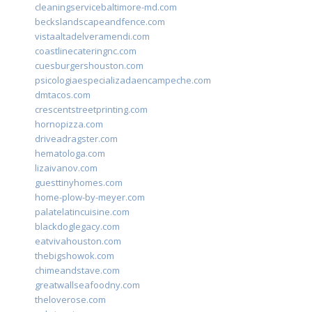
cleaningservicebaltimore-md.com
beckslandscapeandfence.com
vistaaltadelveramendi.com
coastlinecateringnc.com
cuesburgershouston.com
psicologiaespecializadaencampeche.com
dmtacos.com
crescentstreetprinting.com
hornopizza.com
driveadragster.com
hematologa.com
lizaivanov.com
guesttinyhomes.com
home-plow-by-meyer.com
palatelatincuisine.com
blackdoglegacy.com
eatvivahouston.com
thebigshowok.com
chimeandstave.com
greatwallseafoodny.com
theloverose.com