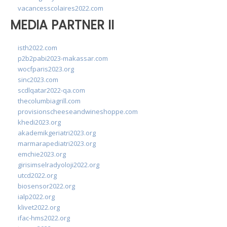
vacancesscolaires2022.com
MEDIA PARTNER II
isth2022.com
p2b2pabi2023-makassar.com
wocfparis2023.org
sinc2023.com
scdlqatar2022-qa.com
thecolumbiagrill.com
provisionscheeseandwineshoppe.com
khedi2023.org
akademikgeriatri2023.org
marmarapediatri2023.org
emchie2023.org
girisimselradyoloji2022.org
utcd2022.org
biosensor2022.org
ialp2022.org
klivet2022.org
ifac-hms2022.org