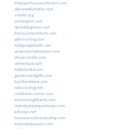
thepaperhousecollection.com
allisonwillisholley.com
solslite.org
portwayinn.com
djmaddogmusic.com
thesoundarchitects.com
allin1roofing.com
keepjudgewebb.com
anatomyofadventure.com
drivancastillo.com
cmmedspa.com
midletontkd.com
gardensandgrills.com
basilfoodwine.com
nikko-tochigi.net
caribbean-corner.com
bluemoongiftcards.com
rivercitysteampunkexpo.com
kchoops.net
mountainsideskateshop.com
kirtlandcitytavern.com