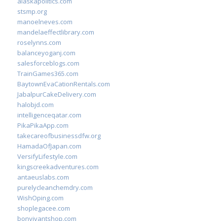
alaskapolitics.com
stsmp.org
manoelneves.com
mandelaeffectlibrary.com
roselynns.com
balanceyoganj.com
salesforceblogs.com
TrainGames365.com
BaytownEvaCationRentals.com
JabalpurCakeDelivery.com
halobjd.com
intelligenceqatar.com
PikaPikaApp.com
takecareofbusinessdfw.org
HamadaOfJapan.com
VersifyLifestyle.com
kingscreekadventures.com
antaeuslabs.com
purelycleanchemdry.com
WishOping.com
shoplegacee.com
bonvivantshop.com