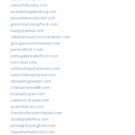
odieschillicothe.com
lacantinitagalesburg.com
pizzadeliverybristol.com
greenstarsmogcheck.com
happypawspl.com
callahansautoservicecenter.com
georgiascornermarket.com
perfectfit24-7.com
portugalprivatedriver.com
von-racer.com
coffeeshopcharleston.com
salon104mainstreet.com
alkaspringswater.com
318mainstreet8h.com
lovenailsspari.com
oakberry-kuwait.com
quartzliterary.com
friendsofbroderickpark.com
studiopiattellina.com
jannagrillspringfield.com
fujiyamacharleston.com