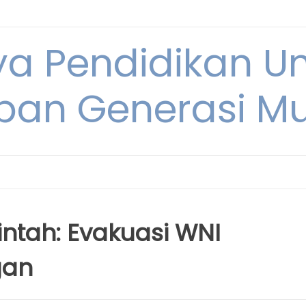
ya Pendidikan U
pan Generasi M
ntah: Evakuasi WNI
gan