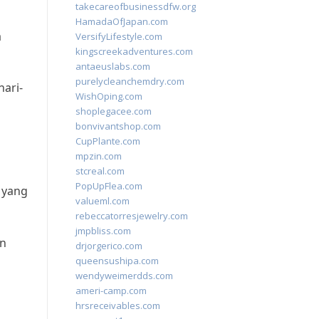
takecareofbusinessdfw.org
HamadaOfJapan.com
a
VersifyLifestyle.com
kingscreekadventures.com
antaeuslabs.com
purelycleanchemdry.com
ari-
WishOping.com
shoplegacee.com
bonvivantshop.com
CupPlante.com
mpzin.com
stcreal.com
PopUpFlea.com
 yang
valueml.com
rebeccatorresjewelry.com
jmpbliss.com
an
drjorgerico.com
queensushipa.com
g
wendyweimerdds.com
ameri-camp.com
hrsreceivables.com