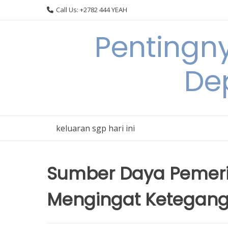
Skip
Call Us: +2782 444 YEAH
to
content
Pentingn
De
keluaran sgp hari ini
Sumber Daya Pemeri
Mengingat Ketegan