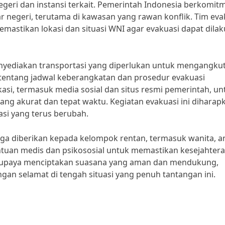
geri dan instansi terkait. Pemerintah Indonesia berkomit
r negeri, terutama di kawasan yang rawan konflik. Tim eva
astikan lokasi dan situasi WNI agar evakuasi dapat dila
nyediakan transportasi yang diperlukan untuk mengangku
 tentang jadwal keberangkatan dan prosedur evakuasi
asi, termasuk media sosial dan situs resmi pemerintah, un
g akurat dan tepat waktu. Kegiatan evakuasi ini diharap
asi yang terus berubah.
juga diberikan kepada kelompok rentan, termasuk wanita, a
ntuan medis dan psikososial untuk memastikan kesejahter
berupaya menciptakan suasana yang aman dan mendukung,
an selamat di tengah situasi yang penuh tantangan ini.