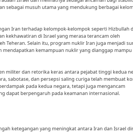
aan Israel dan melihatnya sebagai ancaman bagi stabili
Iran sebagai musuh utama yang mendukung berbagai kelo
an Iran terhadap kelompok-kelompok seperti Hizbullah d
n kekhawatiran di Israel yang merasa terancam oleh
h Teheran. Selain itu, program nuklir Iran juga menjadi s
Iran mendapatkan kemampuan nuklir yang dianggap mampu
n militer dan retorika keras antara pejabat tinggi kedua n
, sabotase, dan persepsi saling curiga telah membuat kon
a berdampak pada kedua negara, tetapi juga mengancam
yang dapat berpengaruh pada keamanan internasional.
ngah ketegangan yang meningkat antara Iran dan Israel di