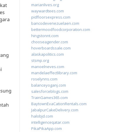
kat
marianlives.org
waywardtees.com
es
pidfloorsexpress.com
egara
bancodevenezuelaen.com
bettermoodfoodcorporation.com
hingstonnt.com
chooseagender.com
hoverboardssale.com
alaskapolitics.com
yang
stsmp.org
manoelneves.com
i
mandelaeffectlibrary.com
roselynns.com
balanceyoganj.com
gsung
salesforceblogs.com
TrainGames365.com
BaytownEvaCationRentals.com
ntah
JabalpurCakeDelivery.com
halobjd.com
intelligenceqatar.com
PikaPikaApp.com