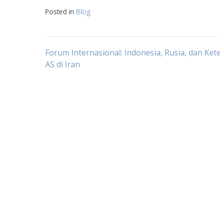
Posted in
Blog
Post
Forum Internasional: Indonesia, Rusia, dan Ke
AS di Iran
navigation