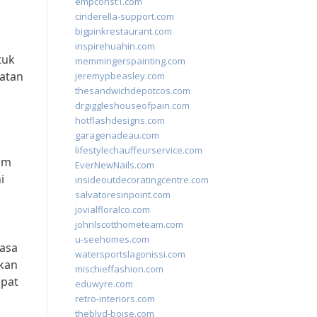
empconst1.com
cinderella-support.com
bigpinkrestaurant.com
inspirehuahin.com
tuk
memmingerspainting.com
atan
jeremypbeasley.com
thesandwichdepotcos.com
drgiggleshouseofpain.com
hotflashdesigns.com
garagenadeau.com
lifestylechauffeurservice.com
lam
EverNewNails.com
i
insideoutdecoratingcentre.com
salvatoresinpoint.com
jovialfloralco.com
johnlscotthometeam.com
u-seehomes.com
masa
watersportslagonissi.com
akan
mischieffashion.com
apat
eduwyre.com
retro-interiors.com
theblvd-boise.com