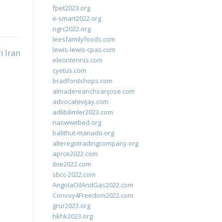
fpet2023.org
e-smart2022.org
ngrc2022.org
leesfamilyfoods.com
lewis-lewis-cpas.com
i Iran
eleontennis.com
cyetus.com
bradfordshops.com
almadenranchsanjose.com
advocatevijay.com
adlibilimler2023.com
naswwebed.org
balithut-manado.org
alteregotradingcompany.org
aprce2022.com
ibie2022.com
sbcc-2022.com
AngolaOilAndGas2022.com
Convoy4Freedom2022.com
grur2023.org
hkhk2023.org