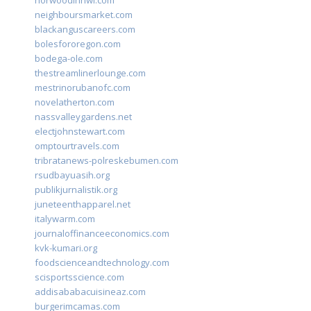
norwoodinnwi.com
neighboursmarket.com
blackanguscareers.com
bolesfororegon.com
bodega-ole.com
thestreamlinerlounge.com
mestrinorubanofc.com
novelatherton.com
nassvalleygardens.net
electjohnstewart.com
omptourtravels.com
tribratanews-polreskebumen.com
rsudbayuasih.org
publikjurnalistik.org
juneteenthapparel.net
italywarm.com
journaloffinanceeconomics.com
kvk-kumari.org
foodscienceandtechnology.com
scisportsscience.com
addisababacuisineaz.com
burgerimcamas.com