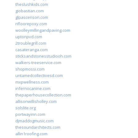
theslushkids.com
giobastian.com
glpascensori.com
rifloorepoxy.com
woolleymillingandpaving.com
uptonpvd.com
2troublegrill.com
casateranga.com
sticksandstonesstudiooh.com
walkers-treeservice.com
shopmossi.com
untamedcollectivesd.com
mxpwellness.com
infernocanine.com
thepaperhousecollection.com
allisonwillisholley.com
solslite.org
portwayinn.com
djmaddogmusic.com
thesoundarchitects.com
allin1roofing.com