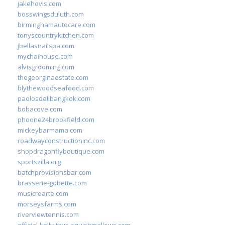
jakehovis.com
bosswingsduluth.com
birminghamautocare.com
tonyscountrykitchen.com
jbellasnailspa.com
mychaihouse.com
alvisgrooming.com
thegeorginaestate.com
blythewoodseafood.com
paolosdelibangkok.com
bobacove.com
phoone24brookfield.com
mickeybarmama.com
roadwayconstructioninc.com
shopdragonflyboutique.com
sportszilla.org
batchprovisionsbar.com
brasserie-gobette.com
musicrearte.com
morseysfarms.com
riverviewtennis.com
official-kelly-toys-squishmallows.com