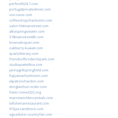
perfectfit24-7.com
portugalprivatedriver.com
von-racer.com
coffeeshopcharleston.com
salon104mainstreet.com
alkaspringswater.com
318mainstreet8h.com
lovenailsspari.com
oakberry-kuwait.com
quartzliterary.com
friendsofbroderickpark.com
studiopiattellina.com
jannagrillspringfield.com
fujiyamacharleston.com
elpatronchardon.com
donglaishun-order.com
fiamc-rome2022.org
mariceworldessentials.com
lafisheriarestaurant.com
915jazzandmore.com
aguadulce-countryfair.com