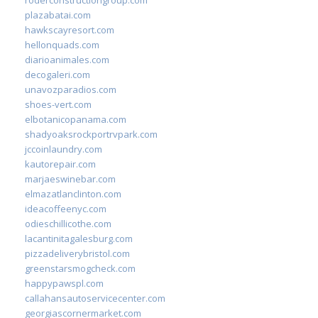
plazabatai.com
hawkscayresort.com
hellonquads.com
diarioanimales.com
decogaleri.com
unavozparadios.com
shoes-vert.com
elbotanicopanama.com
shadyoaksrockportrvpark.com
jccoinlaundry.com
kautorepair.com
marjaeswinebar.com
elmazatlanclinton.com
ideacoffeenyc.com
odieschillicothe.com
lacantinitagalesburg.com
pizzadeliverybristol.com
greenstarsmogcheck.com
happypawspl.com
callahansautoservicecenter.com
georgiascornermarket.com