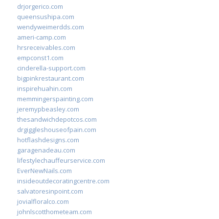
drjorgerico.com
queensushipa.com
wendyweimerdds.com
ameri-camp.com
hrsreceivables.com
empconst1.com
cinderella-support.com
bigpinkrestaurant.com
inspirehuahin.com
memmingerspainting.com
jeremypbeasley.com
thesandwichdepotcos.com
drgiggleshouseofpain.com
hotflashdesigns.com
garagenadeau.com
lifestylechauffeurservice.com
EverNewNails.com
insideoutdecoratingcentre.com
salvatoresinpoint.com
jovialfloralco.com
johnlscotthometeam.com