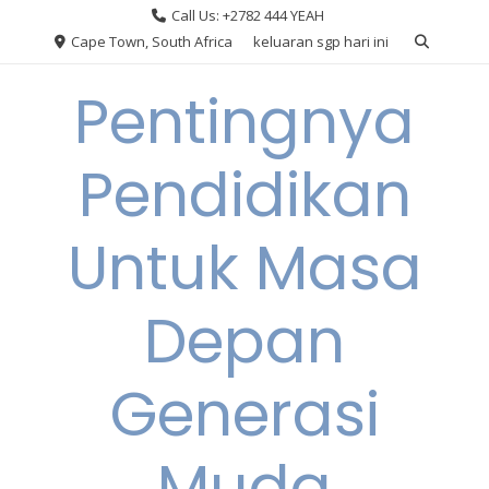
Skip
Call Us: +2782 444 YEAH
to
Cape Town, South Africa
keluaran sgp hari ini
content
Pentingnya
Pendidikan
Untuk Masa
Depan
Generasi
Muda