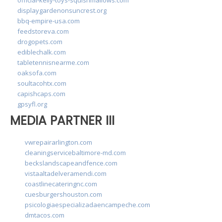
displaygardenonsuncrest.org
bbq-empire-usa.com
feedstoreva.com
drogopets.com
ediblechalk.com
tabletennisnearme.com
oaksofa.com
soultacohtx.com
capishcaps.com
gpsyfl.org
MEDIA PARTNER III
vwrepairarlington.com
cleaningservicebaltimore-md.com
beckslandscapeandfence.com
vistaaltadelveramendi.com
coastlinecateringnc.com
cuesburgershouston.com
psicologiaespecializadaencampeche.com
dmtacos.com