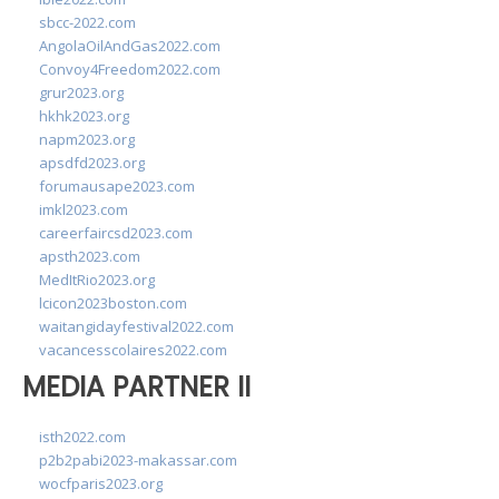
sbcc-2022.com
AngolaOilAndGas2022.com
Convoy4Freedom2022.com
grur2023.org
hkhk2023.org
napm2023.org
apsdfd2023.org
forumausape2023.com
imkl2023.com
careerfaircsd2023.com
apsth2023.com
MedItRio2023.org
lcicon2023boston.com
waitangidayfestival2022.com
vacancesscolaires2022.com
MEDIA PARTNER II
isth2022.com
p2b2pabi2023-makassar.com
wocfparis2023.org