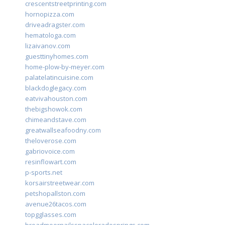
crescentstreetprinting.com
hornopizza.com
driveadragster.com
hematologa.com
lizaivanov.com
guesttinyhomes.com
home-plow-by-meyer.com
palatelatincuisine.com
blackdoglegacy.com
eatvivahouston.com
thebigshowok.com
chimeandstave.com
greatwallseafoodny.com
theloverose.com
gabriovoice.com
resinflowart.com
p-sports.net
korsairstreetwear.com
petshopallston.com
avenue26tacos.com
topgglasses.com