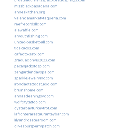
broadmoornailsspacoloradosprings.com
missblackpasadena.com
anneskitchen.org
valenciamarketytaqueria.com
reefrecordsllc.com
alawaffle.com
aryouthfishing.com
united-basketball.com
tios-tacos.com
cafecito-satx.com
graduacionviu2023.com
pecanjackstogo.com
zengardendayspa.com
sparklejewelryinc.com
ironcladtattoostudio.com
bruinshome.com
annascleaningsvc.com
wolfcitytattoo.com
oysterbayturkeytrot.com
lafronterarestauranteybar.com
lilyandrosetearoom.com
olivesburgberrypatch.com