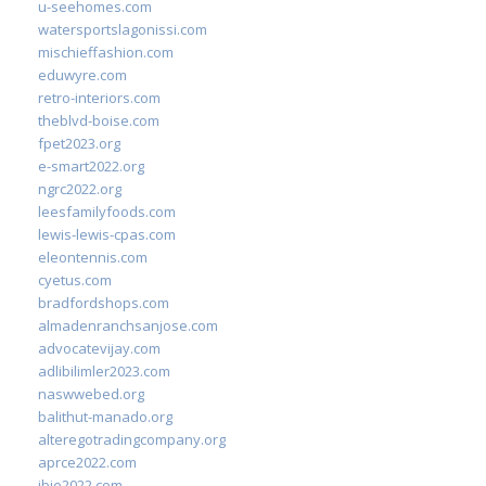
u-seehomes.com
watersportslagonissi.com
mischieffashion.com
eduwyre.com
retro-interiors.com
theblvd-boise.com
fpet2023.org
e-smart2022.org
ngrc2022.org
leesfamilyfoods.com
lewis-lewis-cpas.com
eleontennis.com
cyetus.com
bradfordshops.com
almadenranchsanjose.com
advocatevijay.com
adlibilimler2023.com
naswwebed.org
balithut-manado.org
alteregotradingcompany.org
aprce2022.com
ibie2022.com