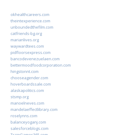
okhealthcareers.com
theintexperience.com
unboundedthefilm.com
catfriends-bg.org
marianlives.org
waywardtees.com
pidfloorsexpress.com
bancodevenezuelaen.com
bettermoodfoodcorporation.com
hingstonnt.com
chooseagender.com
hoverboardssale.com
alaskapolitics.com
stsmp.org
manoelneves.com
mandelaeffectlibrary.com
roselynns.com
balanceyoganj.com
salesforceblogs.com
TrainGames365.com