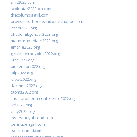
sinc2023.com
scdlqatar2022-qa.com
thecolumbiagrill.com
provisionscheeseandwineshoppe.com
khedi2023.org
akademikgeriatri2023.org
marmarapediatri2023.org
emchie2023.org
girisimselradyoloji2022.org
utcd2022.org
biosensor2022.org
ialp2022.org
klivet2022.org
ifac-hms2022.org
taoms2022.org
iias-euromena-conference2022.org
ivd2022.org
csity2022.org
ibsarstudyabroad.com
bennusehgall.com
tsecincinnati.com
roderconstructiongroup.com