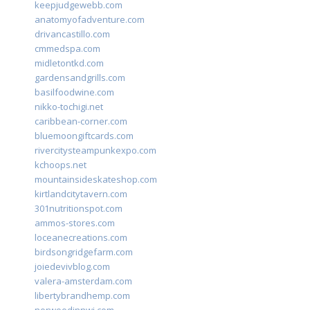
keepjudgewebb.com
anatomyofadventure.com
drivancastillo.com
cmmedspa.com
midletontkd.com
gardensandgrills.com
basilfoodwine.com
nikko-tochigi.net
caribbean-corner.com
bluemoongiftcards.com
rivercitysteampunkexpo.com
kchoops.net
mountainsideskateshop.com
kirtlandcitytavern.com
301nutritionspot.com
ammos-stores.com
loceanecreations.com
birdsongridgefarm.com
joiedevivblog.com
valera-amsterdam.com
libertybrandhemp.com