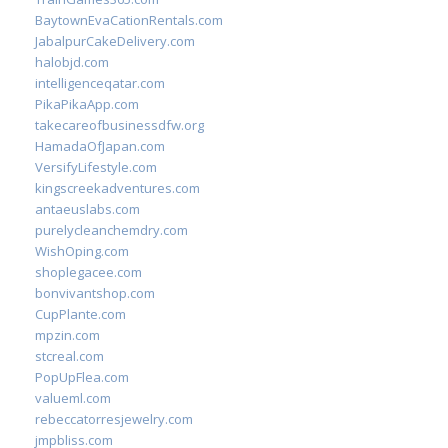
BaytownEvaCationRentals.com
JabalpurCakeDelivery.com
halobjd.com
intelligenceqatar.com
PikaPikaApp.com
takecareofbusinessdfw.org
HamadaOfJapan.com
VersifyLifestyle.com
kingscreekadventures.com
antaeuslabs.com
purelycleanchemdry.com
WishOping.com
shoplegacee.com
bonvivantshop.com
CupPlante.com
mpzin.com
stcreal.com
PopUpFlea.com
valueml.com
rebeccatorresjewelry.com
jmpbliss.com