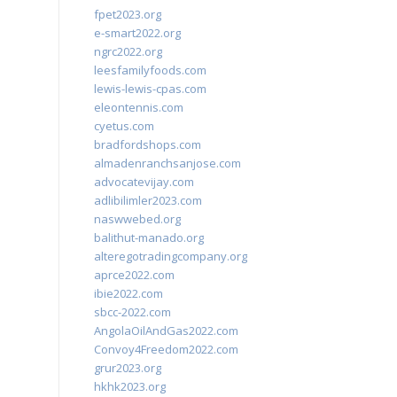
fpet2023.org
e-smart2022.org
ngrc2022.org
leesfamilyfoods.com
lewis-lewis-cpas.com
eleontennis.com
cyetus.com
bradfordshops.com
almadenranchsanjose.com
advocatevijay.com
adlibilimler2023.com
naswwebed.org
balithut-manado.org
alteregotradingcompany.org
aprce2022.com
ibie2022.com
sbcc-2022.com
AngolaOilAndGas2022.com
Convoy4Freedom2022.com
grur2023.org
hkhk2023.org