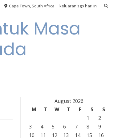
Cape Town, South Africa
keluaran sgp hari ini
ntuk Masa
uda
August 2026
M
T
W
T
F
S
S
1
2
3
4
5
6
7
8
9
10
11
12
13
14
15
16