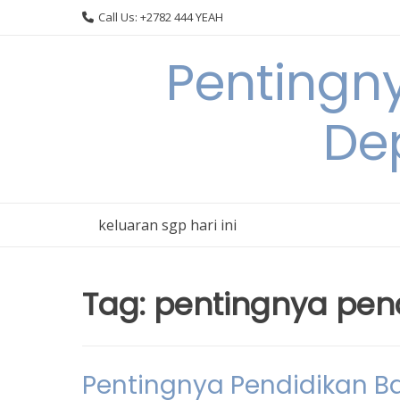
Skip
Call Us: +2782 444 YEAH
to
content
Pentingn
De
keluaran sgp hari ini
Tag:
pentingnya pen
Pentingnya Pendidikan 