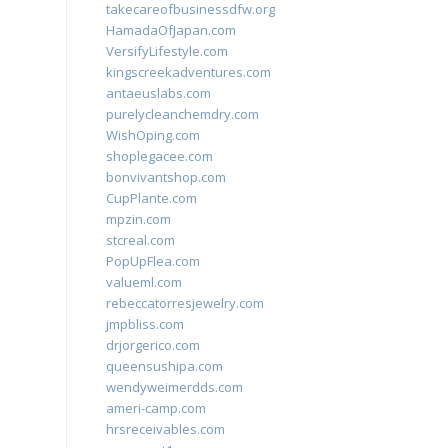
takecareofbusinessdfw.org
HamadaOfJapan.com
VersifyLifestyle.com
kingscreekadventures.com
antaeuslabs.com
purelycleanchemdry.com
WishOping.com
shoplegacee.com
bonvivantshop.com
CupPlante.com
mpzin.com
stcreal.com
PopUpFlea.com
valueml.com
rebeccatorresjewelry.com
jmpbliss.com
drjorgerico.com
queensushipa.com
wendyweimerdds.com
ameri-camp.com
hrsreceivables.com