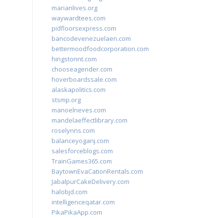
marianlives.org
waywardtees.com
pidfloorsexpress.com
bancodevenezuelaen.com
bettermoodfoodcorporation.com
hingstonnt.com
chooseagender.com
hoverboardssale.com
alaskapolitics.com
stsmp.org
manoelneves.com
mandelaeffectlibrary.com
roselynns.com
balanceyoganj.com
salesforceblogs.com
TrainGames365.com
BaytownEvaCationRentals.com
JabalpurCakeDelivery.com
halobjd.com
intelligenceqatar.com
PikaPikaApp.com