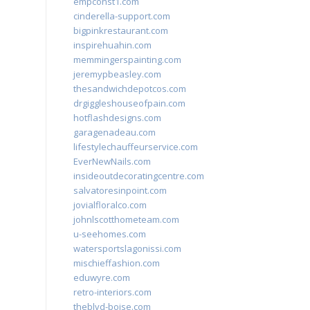
empconst1.com
cinderella-support.com
bigpinkrestaurant.com
inspirehuahin.com
memmingerspainting.com
jeremypbeasley.com
thesandwichdepotcos.com
drgiggleshouseofpain.com
hotflashdesigns.com
garagenadeau.com
lifestylechauffeurservice.com
EverNewNails.com
insideoutdecoratingcentre.com
salvatoresinpoint.com
jovialfloralco.com
johnlscotthometeam.com
u-seehomes.com
watersportslagonissi.com
mischieffashion.com
eduwyre.com
retro-interiors.com
theblvd-boise.com