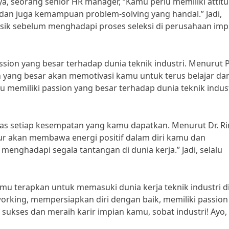
a, seorang senior HR manager, “Kamu perlu memiliki attit
dan juga kemampuan problem-solving yang handal.” Jadi,
isik sebelum menghadapi proses seleksi di perusahaan imp
ssion yang besar terhadap dunia teknik industri. Menurut P
ion yang besar akan memotivasi kamu untuk terus belajar da
u memiliki passion yang besar terhadap dunia teknik indus
atas setiap kesempatan yang kamu dapatkan. Menurut Dr. Ri
kur akan membawa energi positif dalam diri kamu dan
ghadapi segala tantangan di dunia kerja.” Jadi, selalu
amu terapkan untuk memasuki dunia kerja teknik industri d
networking, mempersiapkan diri dengan baik, memiliki passio
 sukses dan meraih karir impian kamu, sobat industri! Ayo,