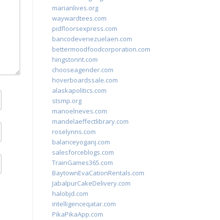
marianlives.org
waywardtees.com
pidfloorsexpress.com
bancodevenezuelaen.com
bettermoodfoodcorporation.com
hingstonnt.com
chooseagender.com
hoverboardssale.com
alaskapolitics.com
stsmp.org
manoelneves.com
mandelaeffectlibrary.com
roselynns.com
balanceyoganj.com
salesforceblogs.com
TrainGames365.com
BaytownEvaCationRentals.com
JabalpurCakeDelivery.com
halobjd.com
intelligenceqatar.com
PikaPikaApp.com