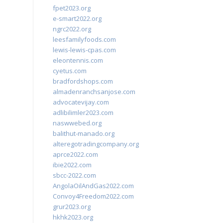
fpet2023.org
e-smart2022.org
ngrc2022.org
leesfamilyfoods.com
lewis-lewis-cpas.com
eleontennis.com
cyetus.com
bradfordshops.com
almadenranchsanjose.com
advocatevijay.com
adlibilimler2023.com
naswwebed.org
balithut-manado.org
alteregotradingcompany.org
aprce2022.com
ibie2022.com
sbcc-2022.com
AngolaOilAndGas2022.com
Convoy4Freedom2022.com
grur2023.org
hkhk2023.org