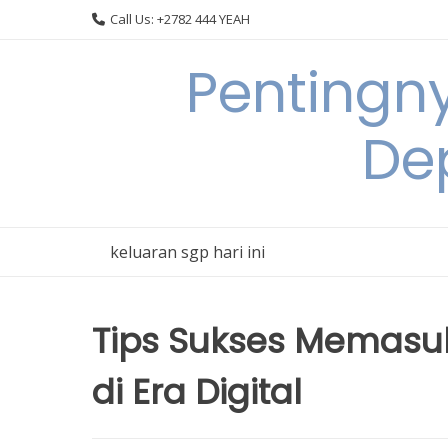
Skip
Call Us: +2782 444 YEAH
to
content
Pentingn
De
keluaran sgp hari ini
Tips Sukses Memasuki
di Era Digital