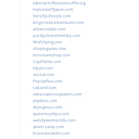
takecareofbusinessdfw.org
HamadaOfJapan.com
VersifyLifestyle.com
kingscreekadventures.com
antaeuslabs.com
purelycleanchemdry.com
WishOping.com
shoplegacee.com
bonvivantshop.com
CupPlante.com
mpzin.com
stcreal.com
PopUpFlea.com
valueml.com
rebeccatorresjewelry.com
jmpbliss.com
drjorgerico.com
queensushipa.com
wendyweimerdds.com
ameri-camp.com
hrsreceivables.com