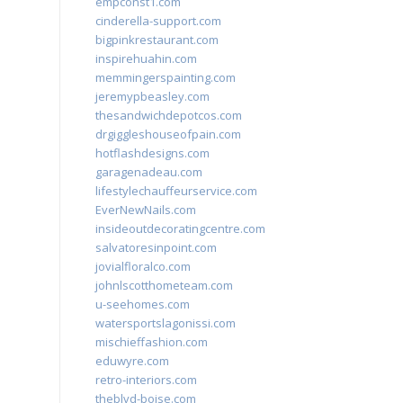
empconst1.com
cinderella-support.com
bigpinkrestaurant.com
inspirehuahin.com
memmingerspainting.com
jeremypbeasley.com
thesandwichdepotcos.com
drgiggleshouseofpain.com
hotflashdesigns.com
garagenadeau.com
lifestylechauffeurservice.com
EverNewNails.com
insideoutdecoratingcentre.com
salvatoresinpoint.com
jovialfloralco.com
johnlscotthometeam.com
u-seehomes.com
watersportslagonissi.com
mischieffashion.com
eduwyre.com
retro-interiors.com
theblvd-boise.com