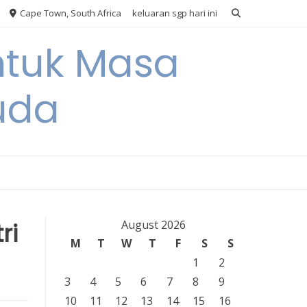
Cape Town, South Africa
keluaran sgp hari ini
ntuk Masa
uda
ri
August 2026
M
T
W
T
F
S
S
1
2
3
4
5
6
7
8
9
10
11
12
13
14
15
16