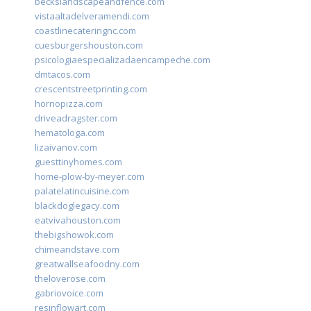
beckslandscapeandfence.com
vistaaltadelveramendi.com
coastlinecateringnc.com
cuesburgershouston.com
psicologiaespecializadaencampeche.com
dmtacos.com
crescentstreetprinting.com
hornopizza.com
driveadragster.com
hematologa.com
lizaivanov.com
guesttinyhomes.com
home-plow-by-meyer.com
palatelatincuisine.com
blackdoglegacy.com
eatvivahouston.com
thebigshowok.com
chimeandstave.com
greatwallseafoodny.com
theloverose.com
gabriovoice.com
resinflowart.com