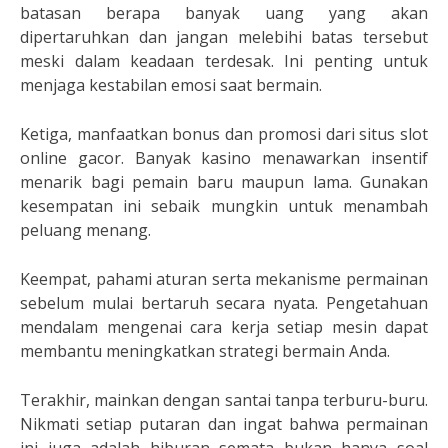
batasan berapa banyak uang yang akan
dipertaruhkan dan jangan melebihi batas tersebut
meski dalam keadaan terdesak. Ini penting untuk
menjaga kestabilan emosi saat bermain.
Ketiga, manfaatkan bonus dan promosi dari situs slot
online gacor. Banyak kasino menawarkan insentif
menarik bagi pemain baru maupun lama. Gunakan
kesempatan ini sebaik mungkin untuk menambah
peluang menang.
Keempat, pahami aturan serta mekanisme permainan
sebelum mulai bertaruh secara nyata. Pengetahuan
mendalam mengenai cara kerja setiap mesin dapat
membantu meningkatkan strategi bermain Anda.
Terakhir, mainkan dengan santai tanpa terburu-buru.
Nikmati setiap putaran dan ingat bahwa permainan
ini juga adalah hiburan semata bukan hanya soal