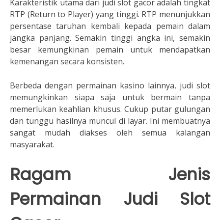
Karakteristik utama dari judi slot gacor adalah tingkat
RTP (Return to Player) yang tinggi. RTP menunjukkan
persentase taruhan kembali kepada pemain dalam
jangka panjang. Semakin tinggi angka ini, semakin
besar kemungkinan pemain untuk mendapatkan
kemenangan secara konsisten.
Berbeda dengan permainan kasino lainnya, judi slot
memungkinkan siapa saja untuk bermain tanpa
memerlukan keahlian khusus. Cukup putar gulungan
dan tunggu hasilnya muncul di layar. Ini membuatnya
sangat mudah diakses oleh semua kalangan
masyarakat.
Ragam Jenis
Permainan Judi Slot