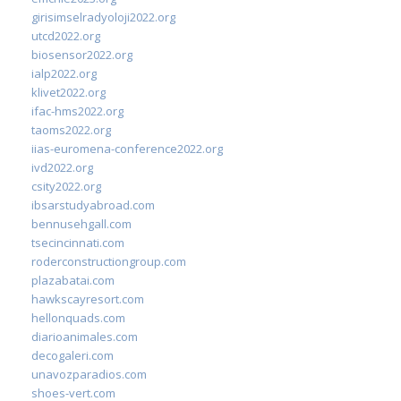
girisimselradyoloji2022.org
utcd2022.org
biosensor2022.org
ialp2022.org
klivet2022.org
ifac-hms2022.org
taoms2022.org
iias-euromena-conference2022.org
ivd2022.org
csity2022.org
ibsarstudyabroad.com
bennusehgall.com
tsecincinnati.com
roderconstructiongroup.com
plazabatai.com
hawkscayresort.com
hellonquads.com
diarioanimales.com
decogaleri.com
unavozparadios.com
shoes-vert.com