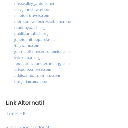
nassvalleygardens.net
electjohnstewart.com
omptourtravels.com
tribratanews-polreskebumen.com
rsudbayuasih.org
publikjurnalistik.org
juneteenthapparel.net
italywarm.com
journaloffinanceeconomics.com
kvk-kumari.org
foodscienceandtechnology.com
scisportsscience.com
addisababacuisineaz.com
burgerimcamas.com
Link Alternatif
Togel HK
Slot Deposit Indosat