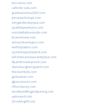
tios-tacos.com
cafecito-satx.com
graduacionviu2023.com
pecanjackstogo.com
zengardendayspa.com
sparklejewelryinc.com
ironcladtattoostudio.com
bruinshome.com
annascleaningsvc.com
wolfcitytattoo.com
oysterbayturkeytrot.com
lafronterarestauranteybar.com
lilyandrosetearoom.com
olivesburgberrypatch.com
theslushkids.com
giobastian.com
glpascensori.com
rifloorepoxy.com
woolleymillingandpaving.com
uptonpvd.com
2troublegrill.com