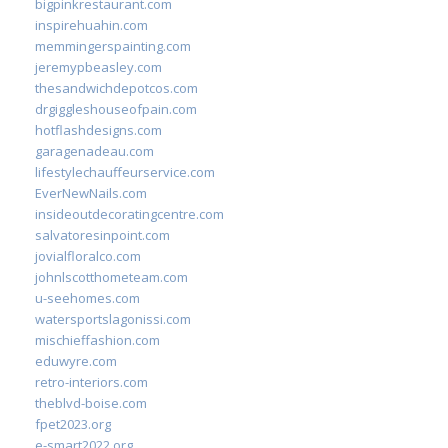
bigpinkrestaurant.com
inspirehuahin.com
memmingerspainting.com
jeremypbeasley.com
thesandwichdepotcos.com
drgiggleshouseofpain.com
hotflashdesigns.com
garagenadeau.com
lifestylechauffeurservice.com
EverNewNails.com
insideoutdecoratingcentre.com
salvatoresinpoint.com
jovialfloralco.com
johnlscotthometeam.com
u-seehomes.com
watersportslagonissi.com
mischieffashion.com
eduwyre.com
retro-interiors.com
theblvd-boise.com
fpet2023.org
e-smart2022.org