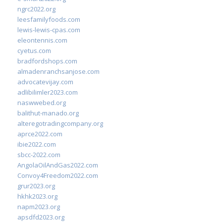
ngrc2022.org
leesfamilyfoods.com
lewis-lewis-cpas.com
eleontennis.com
cyetus.com
bradfordshops.com
almadenranchsanjose.com
advocatevijay.com
adlibilimler2023.com
naswwebed.org
balithut-manado.org
alteregotradingcompany.org
aprce2022.com
ibie2022.com
sbcc-2022.com
AngolaOilAndGas2022.com
Convoy4Freedom2022.com
grur2023.org
hkhk2023.org
napm2023.org
apsdfd2023.org