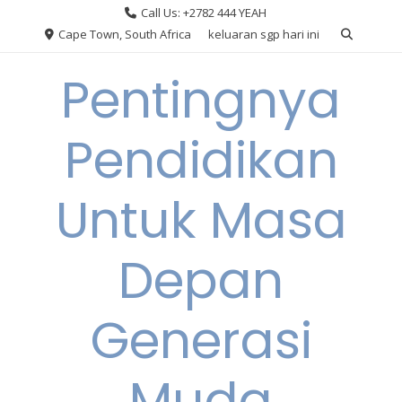
Skip
Call Us: +2782 444 YEAH
to
Cape Town, South Africa
keluaran sgp hari ini
content
Pentingnya
Pendidikan
Untuk Masa
Depan
Generasi
Muda