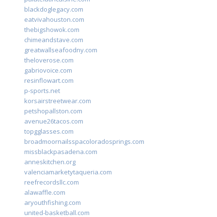
blackdoglegacy.com
eatvivahouston.com
thebigshowok.com
chimeandstave.com
greatwallseafoodny.com
theloverose.com
gabriovoice.com
resinflowart.com
p-sports.net
korsairstreetwear.com
petshopallston.com
avenue26tacos.com
topgglasses.com
broadmoornailsspacoloradosprings.com
missblackpasadena.com
anneskitchen.org
valenciamarketytaqueria.com
reefrecordsllc.com
alawaffle.com
aryouthfishing.com
united-basketball.com