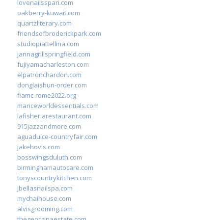
lovenailsspari.com
oakberry-kuwait.com
quartzliterary.com
friendsofbroderickpark.com
studiopiattellina.com
jannagrillspringfield.com
fujiyamacharleston.com
elpatronchardon.com
donglaishun-order.com
fiamc-rome2022.org
mariceworldessentials.com
lafisheriarestaurant.com
915jazzandmore.com
aguadulce-countryfair.com
jakehovis.com
bosswingsduluth.com
birminghamautocare.com
tonyscountrykitchen.com
jbellasnailspa.com
mychaihouse.com
alvisgrooming.com
thegeorginaestate.com