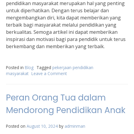
pendidikan masyarakat merupakan hal yang penting
untuk diperhatikan. Dengan terus belajar dan
mengembangkan diri, kita dapat memberikan yang
terbaik bagi masyarakat melalui pendidikan yang
berkualitas. Semoga artikel ini dapat memberikan
inspirasi dan motivasi bagi para pendidik untuk terus
berkembang dan memberikan yang terbaik.
Posted in
Blog
Tagged
pekerjaan pendidikan
masyarakat
Leave a Comment
on
Perjalanan
Karir
dan
Peran Orang Tua dalam
Pengembangan
Profesional
Mendorong Pendidikan Anak
dalam
Bidang
Pekerjaan
Posted on
August 10, 2024
by
adminman
Pendidikan
Masyarakat