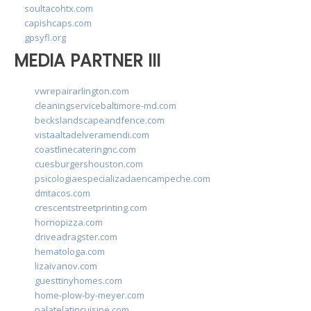
soultacohtx.com
capishcaps.com
gpsyfl.org
MEDIA PARTNER III
vwrepairarlington.com
cleaningservicebaltimore-md.com
beckslandscapeandfence.com
vistaaltadelveramendi.com
coastlinecateringnc.com
cuesburgershouston.com
psicologiaespecializadaencampeche.com
dmtacos.com
crescentstreetprinting.com
hornopizza.com
driveadragster.com
hematologa.com
lizaivanov.com
guesttinyhomes.com
home-plow-by-meyer.com
palatelatincuisine.com