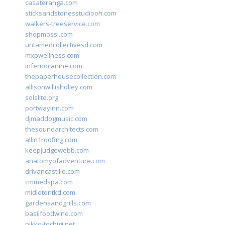
casateranga.com
sticksandstonesstudiooh.com
walkers-treeservice.com
shopmossi.com
untamedcollectivesd.com
mxpwellness.com
infernocanine.com
thepaperhousecollection.com
allisonwillisholley.com
solslite.org
portwayinn.com
djmaddogmusic.com
thesoundarchitects.com
allin1roofing.com
keepjudgewebb.com
anatomyofadventure.com
drivancastillo.com
cmmedspa.com
midletontkd.com
gardensandgrills.com
basilfoodwine.com
nikko-tochigi.net