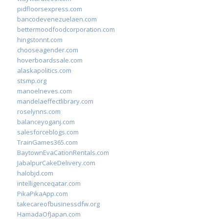
pidfloorsexpress.com
bancodevenezuelaen.com
bettermoodfoodcorporation.com
hingstonnt.com
chooseagender.com
hoverboardssale.com
alaskapolitics.com
stsmp.org
manoelneves.com
mandelaeffectlibrary.com
roselynns.com
balanceyoganj.com
salesforceblogs.com
TrainGames365.com
BaytownEvaCationRentals.com
JabalpurCakeDelivery.com
halobjd.com
intelligenceqatar.com
PikaPikaApp.com
takecareofbusinessdfw.org
HamadaOfJapan.com