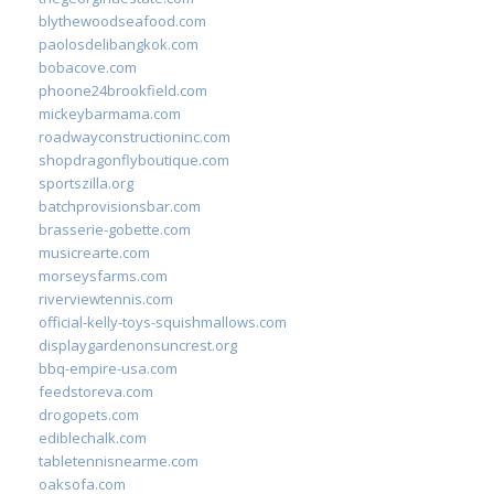
blythewoodseafood.com
paolosdelibangkok.com
bobacove.com
phoone24brookfield.com
mickeybarmama.com
roadwayconstructioninc.com
shopdragonflyboutique.com
sportszilla.org
batchprovisionsbar.com
brasserie-gobette.com
musicrearte.com
morseysfarms.com
riverviewtennis.com
official-kelly-toys-squishmallows.com
displaygardenonsuncrest.org
bbq-empire-usa.com
feedstoreva.com
drogopets.com
ediblechalk.com
tabletennisnearme.com
oaksofa.com