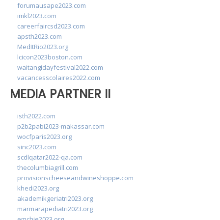
forumausape2023.com
imkl2023.com
careerfaircsd2023.com
apsth2023.com
MedItRio2023.org
lcicon2023boston.com
waitangidayfestival2022.com
vacancesscolaires2022.com
MEDIA PARTNER II
isth2022.com
p2b2pabi2023-makassar.com
wocfparis2023.org
sinc2023.com
scdlqatar2022-qa.com
thecolumbiagrill.com
provisionscheeseandwineshoppe.com
khedi2023.org
akademikgeriatri2023.org
marmarapediatri2023.org
emchie2023.org