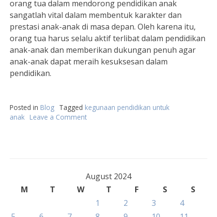
orang tua dalam mendorong pendidikan anak
sangatlah vital dalam membentuk karakter dan
prestasi anak-anak di masa depan. Oleh karena itu,
orang tua harus selalu aktif terlibat dalam pendidikan
anak-anak dan memberikan dukungan penuh agar
anak-anak dapat meraih kesuksesan dalam
pendidikan.
Posted in
Blog
Tagged
kegunaan pendidikan untuk
anak
Leave a Comment
on
Peran
Orang
Tua
dalam
Mendorong
Pendidikan
August 2024
Anak
M
T
W
T
F
S
S
1
2
3
4
5
6
7
8
9
10
11