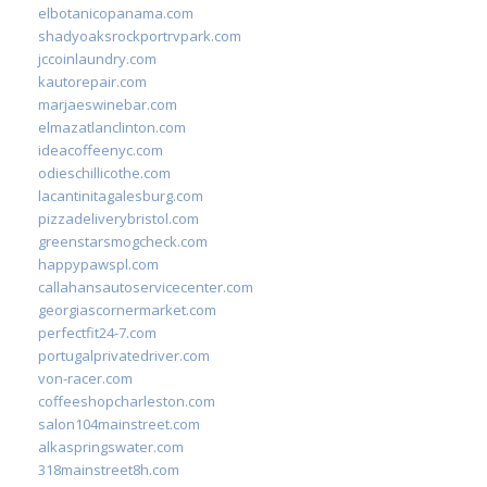
elbotanicopanama.com
shadyoaksrockportrvpark.com
jccoinlaundry.com
kautorepair.com
marjaeswinebar.com
elmazatlanclinton.com
ideacoffeenyc.com
odieschillicothe.com
lacantinitagalesburg.com
pizzadeliverybristol.com
greenstarsmogcheck.com
happypawspl.com
callahansautoservicecenter.com
georgiascornermarket.com
perfectfit24-7.com
portugalprivatedriver.com
von-racer.com
coffeeshopcharleston.com
salon104mainstreet.com
alkaspringswater.com
318mainstreet8h.com