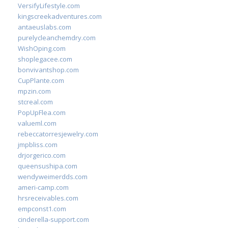
VersifyLifestyle.com
kingscreekadventures.com
antaeuslabs.com
purelycleanchemdry.com
WishOping.com
shoplegacee.com
bonvivantshop.com
CupPlante.com
mpzin.com
stcreal.com
PopUpFlea.com
valueml.com
rebeccatorresjewelry.com
jmpbliss.com
drjorgerico.com
queensushipa.com
wendyweimerdds.com
ameri-camp.com
hrsreceivables.com
empconst1.com
cinderella-support.com