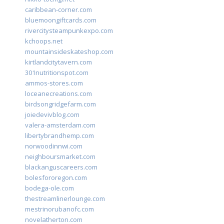
caribbean-corner.com
bluemoongiftcards.com
rivercitysteampunkexpo.com
kchoops.net
mountainsideskateshop.com
kirtlandcitytavern.com
301nutritionspot.com
ammos-stores.com
loceanecreations.com
birdsongridgefarm.com
joiedevivblog.com
valera-amsterdam.com
libertybrandhemp.com
norwoodinnwi.com
neighboursmarket.com
blackanguscareers.com
bolesfororegon.com
bodega-ole.com
thestreamlinerlounge.com
mestrinorubanofc.com
novelatherton.com