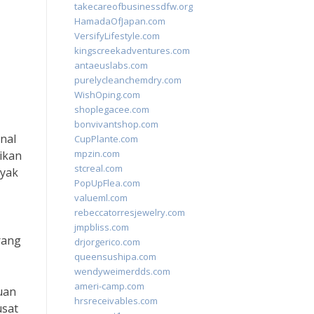
takecareofbusinessdfw.org
HamadaOfJapan.com
VersifyLifestyle.com
kingscreekadventures.com
antaeuslabs.com
purelycleanchemdry.com
WishOping.com
shoplegacee.com
bonvivantshop.com
nal
CupPlante.com
mpzin.com
ikan
stcreal.com
nyak
PopUpFlea.com
valueml.com
rebeccatorresjewelry.com
jmpbliss.com
rang
drjorgerico.com
queensushipa.com
wendyweimerdds.com
ameri-camp.com
uan
hrsreceivables.com
usat