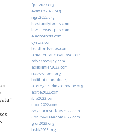
fpet2023.org
e-smart2022.org
ngrc2022.org
leesfamilyfoods.com
lewis-lewis-cpas.com
eleontennis.com
cyetus.com
bradfordshops.com
almadenranchsanjose.com
advocatevijay.com
n
adlibilimler2023.com
naswwebed.org
balithut-manado.org
ran
alteregotradingcompany.org
n
aprce2022.com
ibie2022.com
ata.”
sbcc-2022.com
AngolaOilAndGas2022.com
oses
Convoy4Freedom2022.com
s
grur2023.org
hkhk2023.org