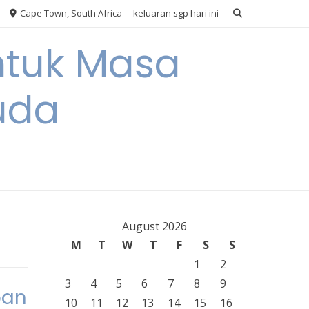
Cape Town, South Africa
keluaran sgp hari ini
ntuk Masa
uda
August 2026
M
T
W
T
F
S
S
1
2
3
4
5
6
7
8
9
pan
10
11
12
13
14
15
16