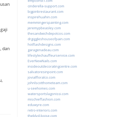
empconst1.com
lusan
cinderella-support.com
bigpinkrestaurant.com
inspirehuahin.com
memmingerspainting.com
jeremypbeasley.com
gaji
thesandwichdepotcos.com
drgiggleshouseofpain.com
hotflashdesigns.com
, dan
garagenadeau.com
lifestylechauffeurservice.com
EverNewNails.com
insideoutdecoratingcentre.com
salvatoresinpoint.com
jovialfloralco.com
u,
johnlscotthometeam.com
u-seehomes.com
watersportslagonissi.com
mischieffashion.com
eduwyre.com
retro-interiors.com
theblvd-boise.com