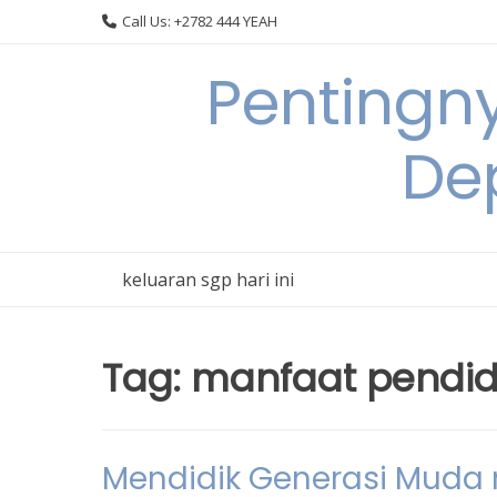
Skip
Call Us: +2782 444 YEAH
to
content
Pentingn
De
keluaran sgp hari ini
Tag:
manfaat pendidi
Mendidik Generasi Muda m