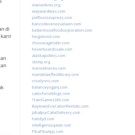
marianlives.org
waywardtees.com
pidfloorsexpress.com
bancodevenezuelaen.com
n di
bettermoodfoodcorporation.com
karir
hingstonnt.com
chooseagender.com
hoverboardssale.com
alaskapolitics.com
kan
stsmp.org
kan
manoelneves.com
mandelaeffectlibrary.com
roselynns.com
uk
balanceyoganj.com
salesforceblogs.com
TrainGames365.com
BaytownEvaCationRentals.com
JabalpurCakeDelivery.com
halobjd.com
intelligenceqatar.com
PikaPikaApp.com