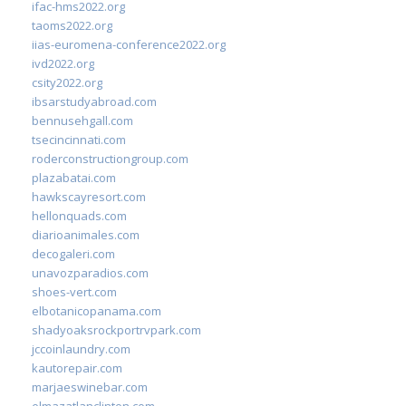
ifac-hms2022.org
taoms2022.org
iias-euromena-conference2022.org
ivd2022.org
csity2022.org
ibsarstudyabroad.com
bennusehgall.com
tsecincinnati.com
roderconstructiongroup.com
plazabatai.com
hawkscayresort.com
hellonquads.com
diarioanimales.com
decogaleri.com
unavozparadios.com
shoes-vert.com
elbotanicopanama.com
shadyoaksrockportrvpark.com
jccoinlaundry.com
kautorepair.com
marjaeswinebar.com
elmazatlanclinton.com