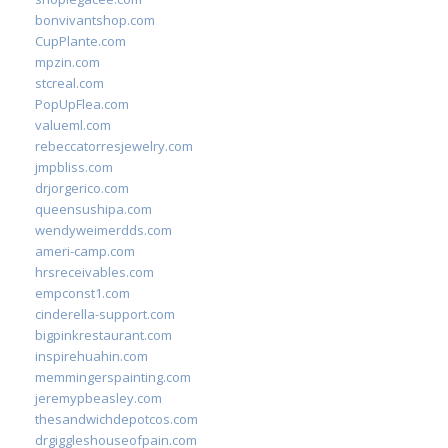
bonvivantshop.com
CupPlante.com
mpzin.com
stcreal.com
PopUpFlea.com
valueml.com
rebeccatorresjewelry.com
jmpbliss.com
drjorgerico.com
queensushipa.com
wendyweimerdds.com
ameri-camp.com
hrsreceivables.com
empconst1.com
cinderella-support.com
bigpinkrestaurant.com
inspirehuahin.com
memmingerspainting.com
jeremypbeasley.com
thesandwichdepotcos.com
drgiggleshouseofpain.com