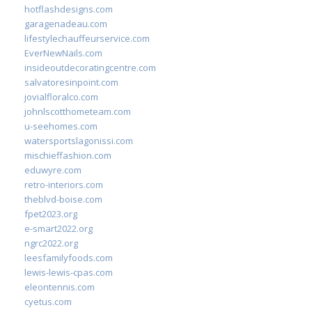
hotflashdesigns.com
garagenadeau.com
lifestylechauffeurservice.com
EverNewNails.com
insideoutdecoratingcentre.com
salvatoresinpoint.com
jovialfloralco.com
johnlscotthometeam.com
u-seehomes.com
watersportslagonissi.com
mischieffashion.com
eduwyre.com
retro-interiors.com
theblvd-boise.com
fpet2023.org
e-smart2022.org
ngrc2022.org
leesfamilyfoods.com
lewis-lewis-cpas.com
eleontennis.com
cyetus.com