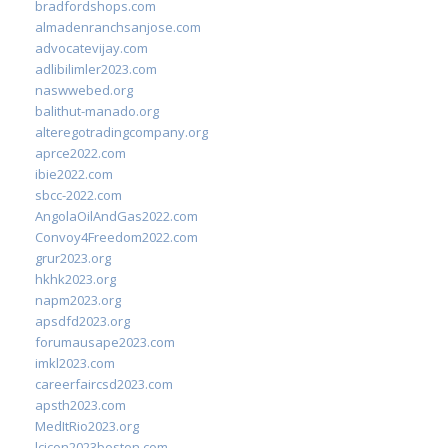
bradfordshops.com
almadenranchsanjose.com
advocatevijay.com
adlibilimler2023.com
naswwebed.org
balithut-manado.org
alteregotradingcompany.org
aprce2022.com
ibie2022.com
sbcc-2022.com
AngolaOilAndGas2022.com
Convoy4Freedom2022.com
grur2023.org
hkhk2023.org
napm2023.org
apsdfd2023.org
forumausape2023.com
imkl2023.com
careerfaircsd2023.com
apsth2023.com
MedItRio2023.org
lcicon2023boston.com