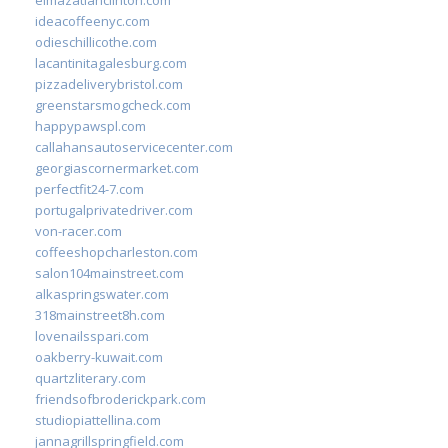
ideacoffeenyc.com
odieschillicothe.com
lacantinitagalesburg.com
pizzadeliverybristol.com
greenstarsmogcheck.com
happypawspl.com
callahansautoservicecenter.com
georgiascornermarket.com
perfectfit24-7.com
portugalprivatedriver.com
von-racer.com
coffeeshopcharleston.com
salon104mainstreet.com
alkaspringswater.com
318mainstreet8h.com
lovenailsspari.com
oakberry-kuwait.com
quartzliterary.com
friendsofbroderickpark.com
studiopiattellina.com
jannagrillspringfield.com