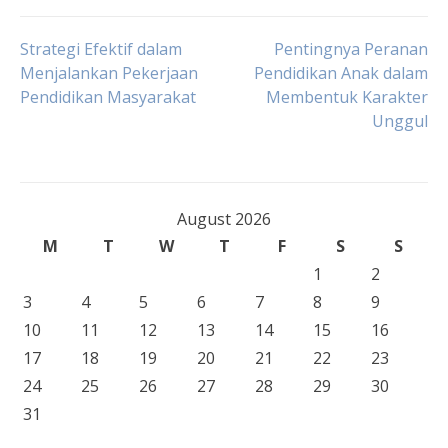
Post
Strategi Efektif dalam
Pentingnya Peranan
Menjalankan Pekerjaan
Pendidikan Anak dalam
Pendidikan Masyarakat
Membentuk Karakter
navigation
Unggul
August 2026
M
T
W
T
F
S
S
1
2
3
4
5
6
7
8
9
10
11
12
13
14
15
16
17
18
19
20
21
22
23
24
25
26
27
28
29
30
31