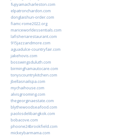
fujiyamacharleston.com
elpatronchardon.com
donglaishun-order.com
fiamc-rome2022.org
mariceworldessentials.com
lafisheriarestaurant.com
915jazzandmore.com
aguadulce-countryfair.com
jakehovis.com
bosswingsduluth.com
birminghamautocare.com
tonyscountrykitchen.com
jbellasnailspa.com
mychaihouse.com
alvisgrooming.com
thegeorginaestate.com
blythewoodseafood.com
paolosdelibangkok.com
bobacove.com
phoone24brookfield.com
mickeybarmama.com