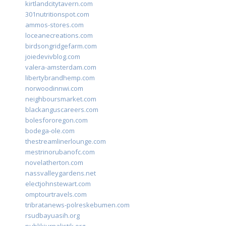
kirtlandcitytavern.com
301nutritionspot.com
ammos-stores.com
loceanecreations.com
birdsongridgefarm.com
joiedevivblog.com
valera-amsterdam.com
libertybrandhemp.com
norwoodinnwi.com
neighboursmarket.com
blackanguscareers.com
bolesfororegon.com
bodega-ole.com
thestreamlinerlounge.com
mestrinorubanofc.com
novelatherton.com
nassvalleygardens.net
electjohnstewart.com
omptourtravels.com
tribratanews-polreskebumen.com
rsudbayuasih.org