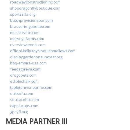
roadwayconstructioninc.com
shopdragonflyboutique.com
sportszilla.org
batchprovisionsbar.com
brasserie-gobette.com
musicrearte.com
morseysfarms.com
riverviewtennis.com
official-kelly-toys-squishmallows.com
displaygardenonsuncrest.org
bbq-empire-usa.com
feedstoreva.com
drogopets.com
ediblechalk.com
tabletennisnearme.com
oaksofa.com
soultacohtx.com
capishcaps.com
gpsyfl.org
MEDIA PARTNER III