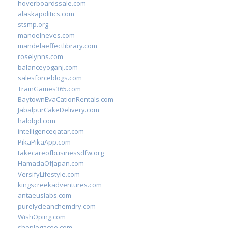
hoverboardssale.com
alaskapolitics.com
stsmp.org
manoelneves.com
mandelaeffectlibrary.com
roselynns.com
balanceyoganj.com
salesforceblogs.com
TrainGames365.com
BaytownEvaCationRentals.com
JabalpurCakeDelivery.com
halobjd.com
intelligenceqatar.com
PikaPikaApp.com
takecareofbusinessdfw.org
HamadaOfJapan.com
VersifyLifestyle.com
kingscreekadventures.com
antaeuslabs.com
purelycleanchemdry.com
WishOping.com
shoplegacee.com