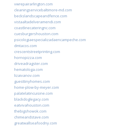
vwrepairarlington.com
cleaningservicebaltimore-md.com
beckslandscapeandfence.com
vistaaltadelveramendi.com
coastlinecateringnc.com
cuesburgershouston.com
psicologiaespecializadaencampeche.com
dmtacos.com
crescentstreetprinting.com
hornopizza.com
driveadragster.com
hematologa.com
lizaivanov.com
guesttinyhomes.com
home-plow-by-meyer.com
palatelatincuisine.com
blackdoglegacy.com
eatvivahouston.com
thebigshowok.com
chimeandstave.com
greatwallseafoodny.com