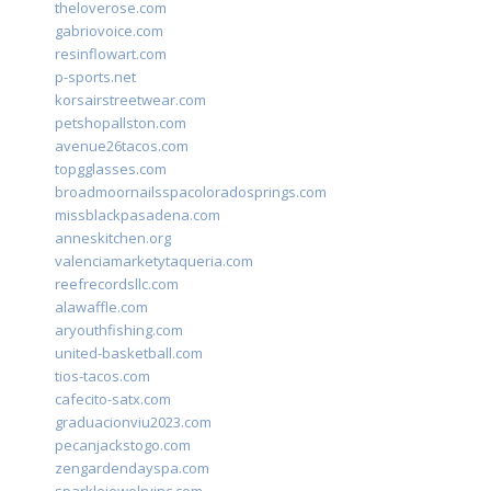
theloverose.com
gabriovoice.com
resinflowart.com
p-sports.net
korsairstreetwear.com
petshopallston.com
avenue26tacos.com
topgglasses.com
broadmoornailsspacoloradosprings.com
missblackpasadena.com
anneskitchen.org
valenciamarketytaqueria.com
reefrecordsllc.com
alawaffle.com
aryouthfishing.com
united-basketball.com
tios-tacos.com
cafecito-satx.com
graduacionviu2023.com
pecanjackstogo.com
zengardendayspa.com