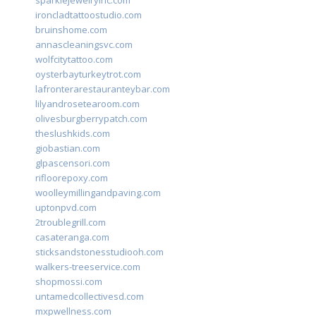
sparklejewelryinc.com
ironcladtattoostudio.com
bruinshome.com
annascleaningsvc.com
wolfcitytattoo.com
oysterbayturkeytrot.com
lafronterarestauranteybar.com
lilyandrosetearoom.com
olivesburgberrypatch.com
theslushkids.com
giobastian.com
glpascensori.com
rifloorepoxy.com
woolleymillingandpaving.com
uptonpvd.com
2troublegrill.com
casateranga.com
sticksandstonesstudiooh.com
walkers-treeservice.com
shopmossi.com
untamedcollectivesd.com
mxpwellness.com