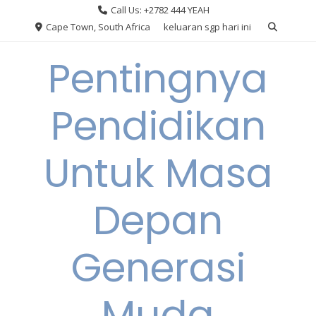
Skip
Call Us: +2782 444 YEAH
to
Cape Town, South Africa
keluaran sgp hari ini
content
Pentingnya
Pendidikan
Untuk Masa
Depan
Generasi
Muda