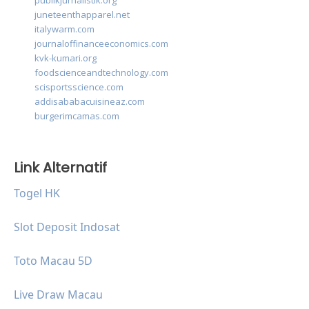
publikjurnalistik.org
juneteenthapparel.net
italywarm.com
journaloffinanceeconomics.com
kvk-kumari.org
foodscienceandtechnology.com
scisportsscience.com
addisababacuisineaz.com
burgerimcamas.com
Link Alternatif
Togel HK
Slot Deposit Indosat
Toto Macau 5D
Live Draw Macau