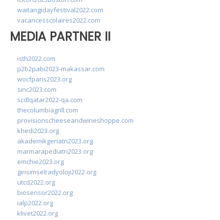
waitangidayfestival2022.com
vacancesscolaires2022.com
MEDIA PARTNER II
isth2022.com
p2b2pabi2023-makassar.com
wocfparis2023.org
sinc2023.com
scdlqatar2022-qa.com
thecolumbiagrill.com
provisionscheeseandwineshoppe.com
khedi2023.org
akademikgeriatri2023.org
marmarapediatri2023.org
emchie2023.org
girisimselradyoloji2022.org
utcd2022.org
biosensor2022.org
ialp2022.org
klivet2022.org