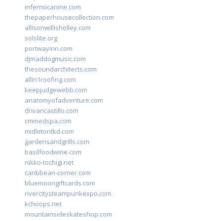
infernocanine.com
thepaperhousecollection.com
allisonwillisholley.com
solslite.org
portwayinn.com
djmaddogmusic.com
thesoundarchitects.com
allin1roofing.com
keepjudgewebb.com
anatomyofadventure.com
drivancastillo.com
cmmedspa.com
midletontkd.com
gardensandgrills.com
basilfoodwine.com
nikko-tochigi.net
caribbean-corner.com
bluemoongiftcards.com
rivercitysteampunkexpo.com
kchoops.net
mountainsideskateshop.com