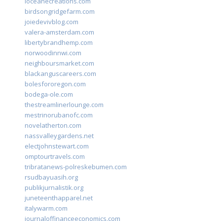
loceanecreations.com
birdsongridgefarm.com
joiedevivblog.com
valera-amsterdam.com
libertybrandhemp.com
norwoodinnwi.com
neighboursmarket.com
blackanguscareers.com
bolesfororegon.com
bodega-ole.com
thestreamlinerlounge.com
mestrinorubanofc.com
novelatherton.com
nassvalleygardens.net
electjohnstewart.com
omptourtravels.com
tribratanews-polreskebumen.com
rsudbayuasih.org
publikjurnalistik.org
juneteenthapparel.net
italywarm.com
journaloffinanceeconomics.com