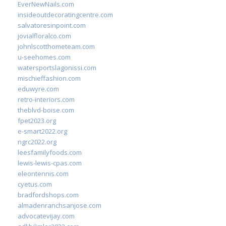
EverNewNails.com
insideoutdecoratingcentre.com
salvatoresinpoint.com
jovialfloralco.com
johnlscotthometeam.com
u-seehomes.com
watersportslagonissi.com
mischieffashion.com
eduwyre.com
retro-interiors.com
theblvd-boise.com
fpet2023.org
e-smart2022.org
ngrc2022.org
leesfamilyfoods.com
lewis-lewis-cpas.com
eleontennis.com
cyetus.com
bradfordshops.com
almadenranchsanjose.com
advocatevijay.com