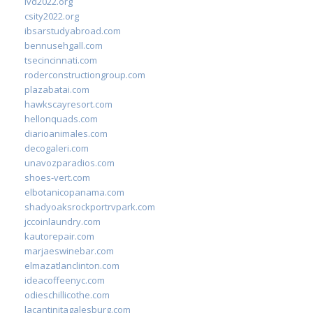
ivd2022.org
csity2022.org
ibsarstudyabroad.com
bennusehgall.com
tsecincinnati.com
roderconstructiongroup.com
plazabatai.com
hawkscayresort.com
hellonquads.com
diarioanimales.com
decogaleri.com
unavozparadios.com
shoes-vert.com
elbotanicopanama.com
shadyoaksrockportrvpark.com
jccoinlaundry.com
kautorepair.com
marjaeswinebar.com
elmazatlanclinton.com
ideacoffeenyc.com
odieschillicothe.com
lacantinitagalesburg.com