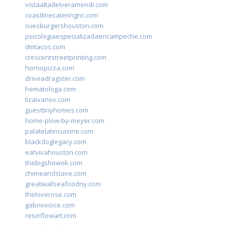
vistaaltadelveramendi.com
coastlinecateringnc.com
cuesburgershouston.com
psicologiaespecializadaencampeche.com
dmtacos.com
crescentstreetprinting.com
hornopizza.com
driveadragster.com
hematologa.com
lizaivanov.com
guesttinyhomes.com
home-plow-by-meyer.com
palatelatincuisine.com
blackdoglegacy.com
eatvivahouston.com
thebigshowok.com
chimeandstave.com
greatwallseafoodny.com
theloverose.com
gabriovoice.com
resinflowart.com