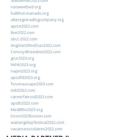
adlibilimler2023.com
naswwebed.org
balithut-manado.org
alteregotradingcompany.org
aprce2022.com
ibie2022.com
sbcc-2022.com
AngolaOilAndGas2022.com
Convoy4Freedom2022.com
grur2023.org
hkhk2023.org
napm2023.org
apsdfd2023.org
forumausape2023.com
imkl2023.com
careerfaircsd2023.com
apsth2023.com
MedItRio2023.org
lcicon2023boston.com
waitangidayfestival2022.com
vacancesscolaires2022.com