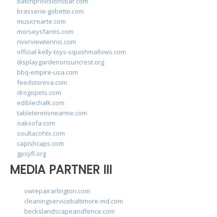
batchprovisionsbar.com
brasserie-gobette.com
musicrearte.com
morseysfarms.com
riverviewtennis.com
official-kelly-toys-squishmallows.com
displaygardenonsuncrest.org
bbq-empire-usa.com
feedstoreva.com
drogopets.com
ediblechalk.com
tabletennisnearme.com
oaksofa.com
soultacohtx.com
capishcaps.com
gpsyfl.org
MEDIA PARTNER III
vwrepairarlington.com
cleaningservicebaltimore-md.com
beckslandscapeandfence.com