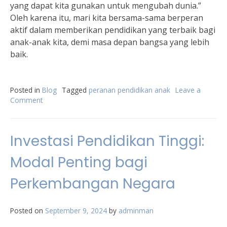
yang dapat kita gunakan untuk mengubah dunia.”
Oleh karena itu, mari kita bersama-sama berperan
aktif dalam memberikan pendidikan yang terbaik bagi
anak-anak kita, demi masa depan bangsa yang lebih
baik.
Posted in
Blog
Tagged
peranan pendidikan anak
Leave a
Comment
on
Pentingnya
Peranan
Pendidikan
Investasi Pendidikan Tinggi:
Anak
dalam
Modal Penting bagi
Pembangunan
Bangsa
Perkembangan Negara
Posted on
September 9, 2024
by
adminman