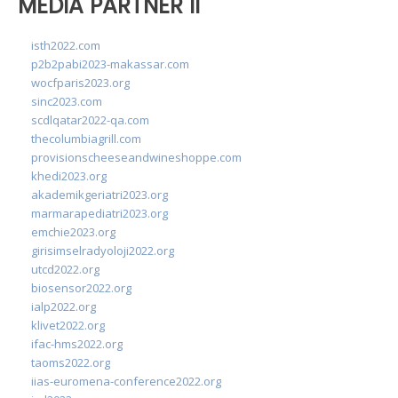
MEDIA PARTNER II
isth2022.com
p2b2pabi2023-makassar.com
wocfparis2023.org
sinc2023.com
scdlqatar2022-qa.com
thecolumbiagrill.com
provisionscheeseandwineshoppe.com
khedi2023.org
akademikgeriatri2023.org
marmarapediatri2023.org
emchie2023.org
girisimselradyoloji2022.org
utcd2022.org
biosensor2022.org
ialp2022.org
klivet2022.org
ifac-hms2022.org
taoms2022.org
iias-euromena-conference2022.org