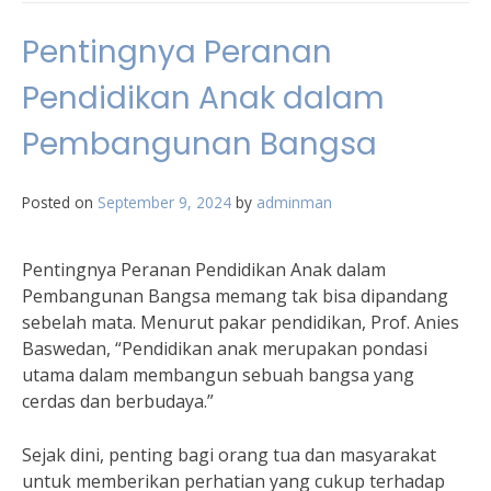
Orang
Tua
Pentingnya Peranan
dalam
Memberikan
Pendidikan Anak dalam
Pendidikan
Terbaik
Pembangunan Bangsa
untuk
Masa
Depan
Posted on
September 9, 2024
by
adminman
Anak
Pentingnya Peranan Pendidikan Anak dalam
Pembangunan Bangsa memang tak bisa dipandang
sebelah mata. Menurut pakar pendidikan, Prof. Anies
Baswedan, “Pendidikan anak merupakan pondasi
utama dalam membangun sebuah bangsa yang
cerdas dan berbudaya.”
Sejak dini, penting bagi orang tua dan masyarakat
untuk memberikan perhatian yang cukup terhadap