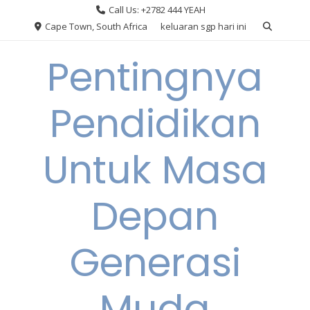
Skip
Call Us: +2782 444 YEAH
to
Cape Town, South Africa
keluaran sgp hari ini
content
Pentingnya
Pendidikan
Untuk Masa
Depan
Generasi
Muda