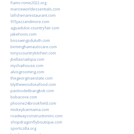
fiamc-rome2022.org
mariceworldessentials.com
lafisheriarestaurant.com
915jazzandmore.com
aguadulce-countryfair.com
jakehovis.com
bosswingsduluth.com
birminghamautocare.com
tonyscountrykitchen.com
jbellasnailspa.com
mychaihouse.com
alvisgrooming.com
thegeorginaestate.com
blythewoodseafood.com
paolosdelibangkok.com
bobacove.com
phoone24brookfield.com
mickeybarmama.com
roadwayconstructioninc.com
shopdragonflyboutique.com
sportszilla.org