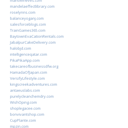
manoelneves.com
mandelaeffectlibrary.com
roselynns.com
balanceyoganj.com
salesforceblogs.com
TrainGames365.com
BaytownEvaCationRentals.com
JabalpurCakeDelivery.com
halobjd.com
intelligenceqatar.com
PikaPikaApp.com
takecareofbusinessdfw.org
HamadaOfJapan.com
VersifyLifestyle.com
kingscreekadventures.com
antaeuslabs.com
purelycleanchemdry.com
WishOping.com
shoplegacee.com
bonvivantshop.com
CupPlante.com
mpzin.com