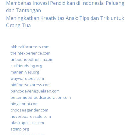
Membahas Inovasi Pendidikan di Indonesia: Peluang
dan Tantangan
Meningkatkan Kreativitas Anak: Tips dan Trik untuk
Orang Tua
okhealthcareers.com
theintexperience.com
unboundedthefilm.com
catfriends-bg.org
marianlives.org
waywardtees.com
pidfloorsexpress.com
bancodevenezuelaen.com
bettermoodfoodcorporation.com
hingstonnt.com
chooseagender.com
hoverboardssale.com
alaskapolitics.com
stsmp.org