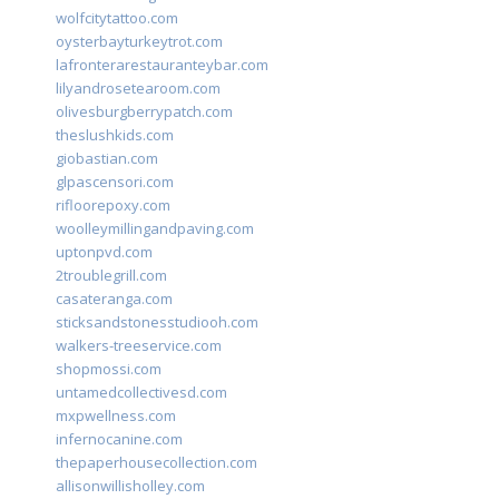
wolfcitytattoo.com
oysterbayturkeytrot.com
lafronterarestauranteybar.com
lilyandrosetearoom.com
olivesburgberrypatch.com
theslushkids.com
giobastian.com
glpascensori.com
rifloorepoxy.com
woolleymillingandpaving.com
uptonpvd.com
2troublegrill.com
casateranga.com
sticksandstonesstudiooh.com
walkers-treeservice.com
shopmossi.com
untamedcollectivesd.com
mxpwellness.com
infernocanine.com
thepaperhousecollection.com
allisonwillisholley.com