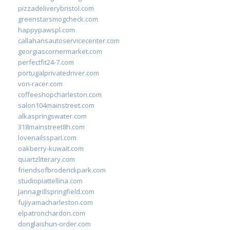
pizzadeliverybristol.com
greenstarsmogcheck.com
happypawspl.com
callahansautoservicecenter.com
georgiascornermarket.com
perfectfit24-7.com
portugalprivatedriver.com
von-racer.com
coffeeshopcharleston.com
salon104mainstreet.com
alkaspringswater.com
318mainstreet8h.com
lovenailsspari.com
oakberry-kuwait.com
quartzliterary.com
friendsofbroderickpark.com
studiopiattellina.com
jannagrillspringfield.com
fujiyamacharleston.com
elpatronchardon.com
donglaishun-order.com