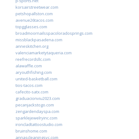
p-sports.net
korsairstreetwear.com
petshopallston.com
avenue26tacos.com
topgglasses.com
broadmoornailsspacoloradosprings.com
missblackpasadena.com
anneskitchen.org
valenciamarketytaqueria.com
reefrecordsllc.com
alawaffle.com
aryouthfishing.com
united-basketball.com
tios-tacos.com
cafecito-satx.com
graduacionviu2023.com
pecanjackstogo.com
zengardendayspa.com
sparklejewelryinc.com
ironcladtattoostudio.com
bruinshome.com
annascleaningsvc.com