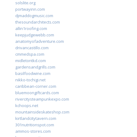
solslite.org
portwayinn.com
djmaddogmusic.com
thesoundarchitects.com
allin1roofing.com
keepjudgewebb.com
anatomyofadventure.com
drivancastillo.com
cmmedspa.com
midletontkd.com
gardensandgrills.com
basilfoodwine.com
nikko-tochigi.net
caribbean-corner.com
bluemoongiftcards.com
rivercitysteampunkexpo.com
kchoops.net
mountainsideskateshop.com
kirtlandcitytavern.com
301nutritionspot.com
ammos-stores.com