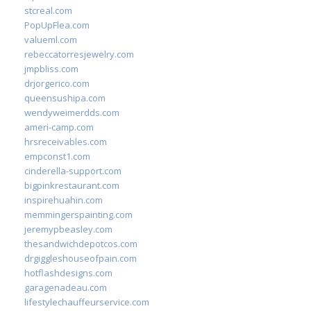
stcreal.com
PopUpFlea.com
valueml.com
rebeccatorresjewelry.com
jmpbliss.com
drjorgerico.com
queensushipa.com
wendyweimerdds.com
ameri-camp.com
hrsreceivables.com
empconst1.com
cinderella-support.com
bigpinkrestaurant.com
inspirehuahin.com
memmingerspainting.com
jeremypbeasley.com
thesandwichdepotcos.com
drgiggleshouseofpain.com
hotflashdesigns.com
garagenadeau.com
lifestylechauffeurservice.com