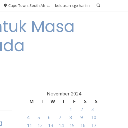
Cape Town, South Africa
keluaran sgp hari ini
ntuk Masa
uda
November 2024
M
T
W
T
F
S
S
1
2
3
4
5
6
7
8
9
10
a
11
12
13
14
15
16
17