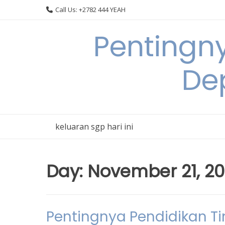
Skip
Call Us: +2782 444 YEAH
to
content
Pentingn
De
keluaran sgp hari ini
Day:
November 21, 2
Pentingnya Pendidikan 