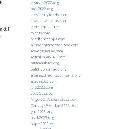
g
e-smart2022.org
ngrc2022.org
leesfamilyfoods.com
lewis-lewis-cpas.com
eleontennis.com
aktif
cyetus.com
a
bradfordshops.com
almadenranchsanjose.com
advocatevijay.com
adlibilimler2023.com
naswwebed.org
balithut-manado.org
alteregotradingcompany.org
aprce2022.com
ibie2022.com
sbcc-2022.com
AngolaOilAndGas2022.com
Convoy4Freedom2022.com
grur2023.org
hkhk2023.org
napm2023.org