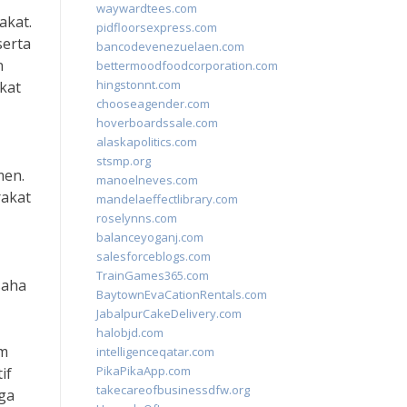
waywardtees.com
akat.
pidfloorsexpress.com
serta
bancodevenezuelaen.com
n
bettermoodfoodcorporation.com
hingstonnt.com
kat
chooseagender.com
hoverboardssale.com
alaskapolitics.com
stsmp.org
men.
manoelneves.com
rakat
mandelaeffectlibrary.com
roselynns.com
balanceyoganj.com
salesforceblogs.com
TrainGames365.com
saha
BaytownEvaCationRentals.com
JabalpurCakeDelivery.com
halobjd.com
am
intelligenceqatar.com
PikaPikaApp.com
if
takecareofbusinessdfw.org
ga