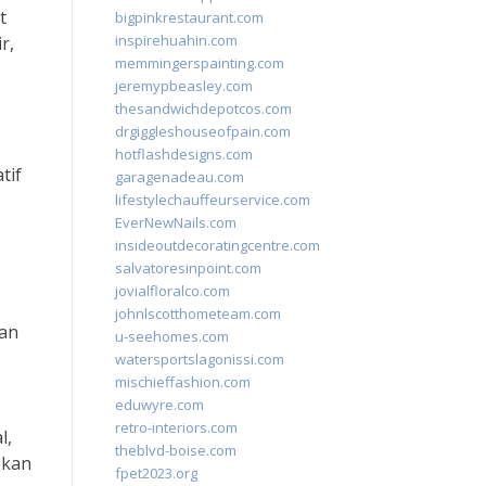
t
bigpinkrestaurant.com
inspirehuahin.com
r,
memmingerspainting.com
jeremypbeasley.com
thesandwichdepotcos.com
drgiggleshouseofpain.com
hotflashdesigns.com
tif
garagenadeau.com
lifestylechauffeurservice.com
EverNewNails.com
insideoutdecoratingcentre.com
salvatoresinpoint.com
jovialfloralco.com
johnlscotthometeam.com
han
u-seehomes.com
watersportslagonissi.com
mischieffashion.com
eduwyre.com
retro-interiors.com
l,
theblvd-boise.com
pkan
fpet2023.org