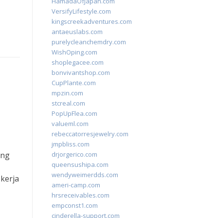
HamadaOfJapan.com
VersifyLifestyle.com
kingscreekadventures.com
antaeuslabs.com
purelycleanchemdry.com
WishOping.com
shoplegacee.com
bonvivantshop.com
CupPlante.com
mpzin.com
stcreal.com
PopUpFlea.com
valueml.com
rebeccatorresjewelry.com
jmpbliss.com
ang
drjorgerico.com
queensushipa.com
wendyweimerdds.com
 kerja
ameri-camp.com
hrsreceivables.com
empconst1.com
cinderella-support.com