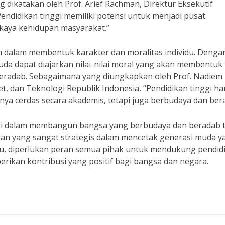
dikatakan oleh Prof. Arief Rachman, Direktur Eksekutif
didikan tinggi memiliki potensi untuk menjadi pusat
aya kehidupan masyarakat.”
ran dalam membentuk karakter dan moralitas individu. Denga
muda dapat diajarkan nilai-nilai moral yang akan membentuk
beradab. Sebagaimana yang diungkapkan oleh Prof. Nadiem
t, dan Teknologi Republik Indonesia, “Pendidikan tinggi ha
a cerdas secara akademis, tetapi juga berbudaya dan ber
gi dalam membangun bangsa yang berbudaya dan beradab t
eran yang sangat strategis dalam mencetak generasi muda y
itu, diperlukan peran semua pihak untuk mendukung pendid
rikan kontribusi yang positif bagi bangsa dan negara.