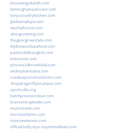
bosswingsduluth.com
birminghamautocare.com
tonyscountrykitchen.com
jbellasnailspa.com
mychaihouse.com
alvisgrooming.com
thegeorginaestate.com
blythewoodseafood.com
paolosdelibangkok.com
bobacove.com
phoone24brookfield.com
mickeybarmama.com
roadwayconstructioninc.com
shopdragonflyboutique.com
sportszilla.org
batchprovisionsbar.com
brasserie-gobette.com
musicrearte.com
morseysfarms.com
riverviewtennis.com
official-kelly-toys-squishmallows.com