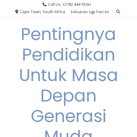
Skip
Call Us: +2782 444 YEAH
to
Cape Town, South Africa
keluaran sgp hari ini
content
Pentingnya
Pendidikan
Untuk Masa
Depan
Generasi
Muda