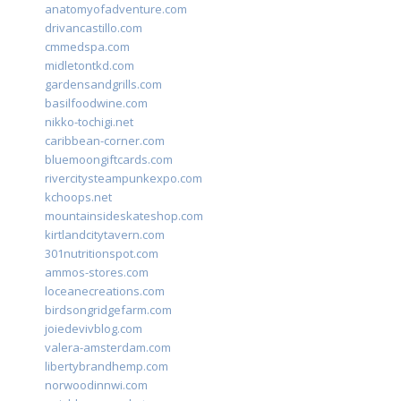
anatomyofadventure.com
drivancastillo.com
cmmedspa.com
midletontkd.com
gardensandgrills.com
basilfoodwine.com
nikko-tochigi.net
caribbean-corner.com
bluemoongiftcards.com
rivercitysteampunkexpo.com
kchoops.net
mountainsideskateshop.com
kirtlandcitytavern.com
301nutritionspot.com
ammos-stores.com
loceanecreations.com
birdsongridgefarm.com
joiedevivblog.com
valera-amsterdam.com
libertybrandhemp.com
norwoodinnwi.com