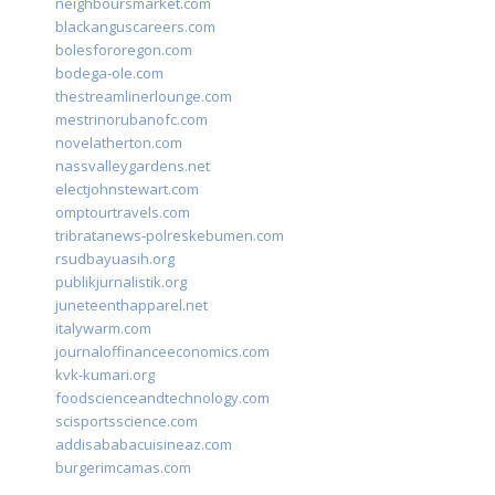
neighboursmarket.com
blackanguscareers.com
bolesfororegon.com
bodega-ole.com
thestreamlinerlounge.com
mestrinorubanofc.com
novelatherton.com
nassvalleygardens.net
electjohnstewart.com
omptourtravels.com
tribratanews-polreskebumen.com
rsudbayuasih.org
publikjurnalistik.org
juneteenthapparel.net
italywarm.com
journaloffinanceeconomics.com
kvk-kumari.org
foodscienceandtechnology.com
scisportsscience.com
addisababacuisineaz.com
burgerimcamas.com