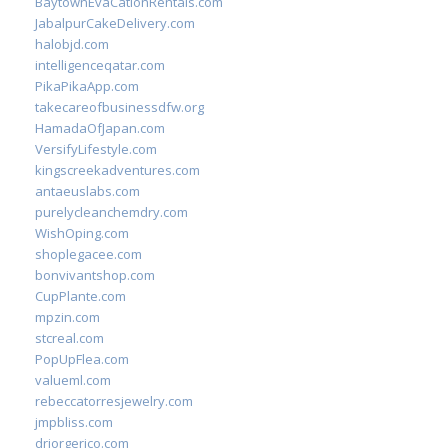
BaytownEvaCationRentals.com
JabalpurCakeDelivery.com
halobjd.com
intelligenceqatar.com
PikaPikaApp.com
takecareofbusinessdfw.org
HamadaOfJapan.com
VersifyLifestyle.com
kingscreekadventures.com
antaeuslabs.com
purelycleanchemdry.com
WishOping.com
shoplegacee.com
bonvivantshop.com
CupPlante.com
mpzin.com
stcreal.com
PopUpFlea.com
valueml.com
rebeccatorresjewelry.com
jmpbliss.com
drjorgerico.com