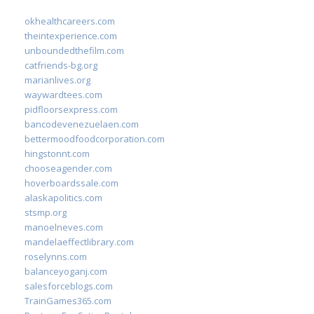
okhealthcareers.com
theintexperience.com
unboundedthefilm.com
catfriends-bg.org
marianlives.org
waywardtees.com
pidfloorsexpress.com
bancodevenezuelaen.com
bettermoodfoodcorporation.com
hingstonnt.com
chooseagender.com
hoverboardssale.com
alaskapolitics.com
stsmp.org
manoelneves.com
mandelaeffectlibrary.com
roselynns.com
balanceyoganj.com
salesforceblogs.com
TrainGames365.com