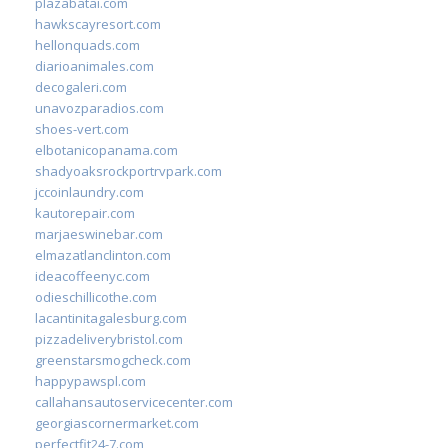
plazabatai.com
hawkscayresort.com
hellonquads.com
diarioanimales.com
decogaleri.com
unavozparadios.com
shoes-vert.com
elbotanicopanama.com
shadyoaksrockportrvpark.com
jccoinlaundry.com
kautorepair.com
marjaeswinebar.com
elmazatlanclinton.com
ideacoffeenyc.com
odieschillicothe.com
lacantinitagalesburg.com
pizzadeliverybristol.com
greenstarsmogcheck.com
happypawspl.com
callahansautoservicecenter.com
georgiascornermarket.com
perfectfit24-7.com