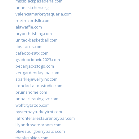
missblackpasadena.com
anneskitchen.org
valenciamarketytaqueria.com
reefrecordsllc.com
alawaffle.com
aryouthfishing.com
united-basketball.com
tios-tacos.com
cafecito-satx.com
graduacionviu2023.com
pecanjackstogo.com
zengardendayspa.com
sparklejewelryinc.com
ironcladtattoostudio.com
bruinshome.com
annascleaningsvc.com
wolfcitytattoo.com
oysterbayturkeytrot.com
lafronterarestauranteybar.com
lilyandrosetearoom.com
olivesburgberrypatch.com
theslushkids.com