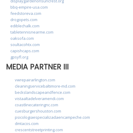
displaygardenonsuncrest.org
bbq-empire-usa.com
feedstoreva.com
drogopets.com
ediblechalk.com
tabletennisnearme.com
oaksofa.com
soultacohtx.com
capishcaps.com
gpsyfl.org
MEDIA PARTNER III
vwrepairarlington.com
cleaningservicebaltimore-md.com
beckslandscapeandfence.com
vistaaltadelveramendi.com
coastlinecateringnc.com
cuesburgershouston.com
psicologiaespecializadaencampeche.com
dmtacos.com
crescentstreetprinting.com