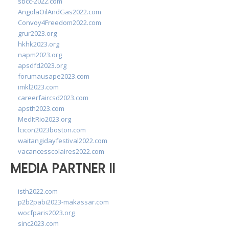
sbcc-2022.com
AngolaOilAndGas2022.com
Convoy4Freedom2022.com
grur2023.org
hkhk2023.org
napm2023.org
apsdfd2023.org
forumausape2023.com
imkl2023.com
careerfaircsd2023.com
apsth2023.com
MedItRio2023.org
lcicon2023boston.com
waitangidayfestival2022.com
vacancesscolaires2022.com
MEDIA PARTNER II
isth2022.com
p2b2pabi2023-makassar.com
wocfparis2023.org
sinc2023.com