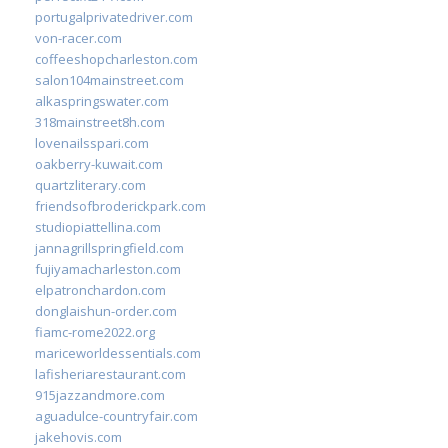
portugalprivatedriver.com
von-racer.com
coffeeshopcharleston.com
salon104mainstreet.com
alkaspringswater.com
318mainstreet8h.com
lovenailsspari.com
oakberry-kuwait.com
quartzliterary.com
friendsofbroderickpark.com
studiopiattellina.com
jannagrillspringfield.com
fujiyamacharleston.com
elpatronchardon.com
donglaishun-order.com
fiamc-rome2022.org
mariceworldessentials.com
lafisheriarestaurant.com
915jazzandmore.com
aguadulce-countryfair.com
jakehovis.com