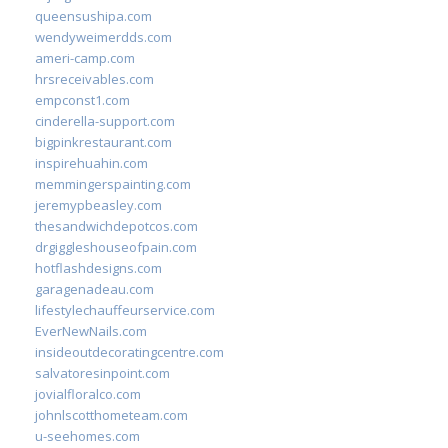
queensushipa.com
wendyweimerdds.com
ameri-camp.com
hrsreceivables.com
empconst1.com
cinderella-support.com
bigpinkrestaurant.com
inspirehuahin.com
memmingerspainting.com
jeremypbeasley.com
thesandwichdepotcos.com
drgiggleshouseofpain.com
hotflashdesigns.com
garagenadeau.com
lifestylechauffeurservice.com
EverNewNails.com
insideoutdecoratingcentre.com
salvatoresinpoint.com
jovialfloralco.com
johnlscotthometeam.com
u-seehomes.com