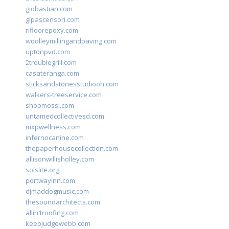
giobastian.com
glpascensori.com
rifloorepoxy.com
woolleymillingandpaving.com
uptonpvd.com
2troublegrill.com
casateranga.com
sticksandstonesstudiooh.com
walkers-treeservice.com
shopmossi.com
untamedcollectivesd.com
mxpwellness.com
infernocanine.com
thepaperhousecollection.com
allisonwillisholley.com
solslite.org
portwayinn.com
djmaddogmusic.com
thesoundarchitects.com
allin1roofing.com
keepjudgewebb.com