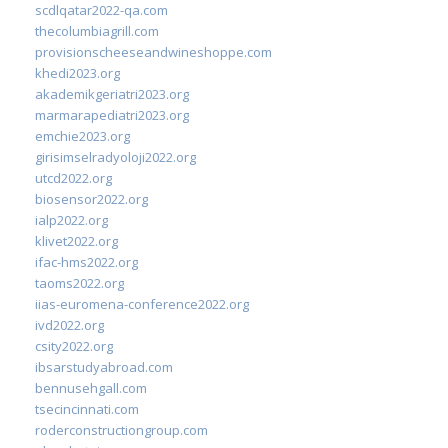
scdlqatar2022-qa.com
thecolumbiagrill.com
provisionscheeseandwineshoppe.com
khedi2023.org
akademikgeriatri2023.org
marmarapediatri2023.org
emchie2023.org
girisimselradyoloji2022.org
utcd2022.org
biosensor2022.org
ialp2022.org
klivet2022.org
ifac-hms2022.org
taoms2022.org
iias-euromena-conference2022.org
ivd2022.org
csity2022.org
ibsarstudyabroad.com
bennusehgall.com
tsecincinnati.com
roderconstructiongroup.com