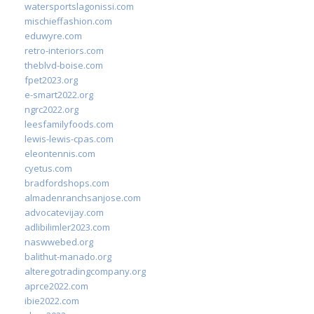
watersportslagonissi.com
mischieffashion.com
eduwyre.com
retro-interiors.com
theblvd-boise.com
fpet2023.org
e-smart2022.org
ngrc2022.org
leesfamilyfoods.com
lewis-lewis-cpas.com
eleontennis.com
cyetus.com
bradfordshops.com
almadenranchsanjose.com
advocatevijay.com
adlibilimler2023.com
naswwebed.org
balithut-manado.org
alteregotradingcompany.org
aprce2022.com
ibie2022.com