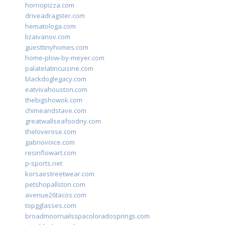
hornopizza.com
driveadragster.com
hematologa.com
lizaivanov.com
guesttinyhomes.com
home-plow-by-meyer.com
palatelatincuisine.com
blackdoglegacy.com
eatvivahouston.com
thebigshowok.com
chimeandstave.com
greatwallseafoodny.com
theloverose.com
gabriovoice.com
resinflowart.com
p-sports.net
korsairstreetwear.com
petshopallston.com
avenue26tacos.com
topgglasses.com
broadmoornailsspacoloradosprings.com