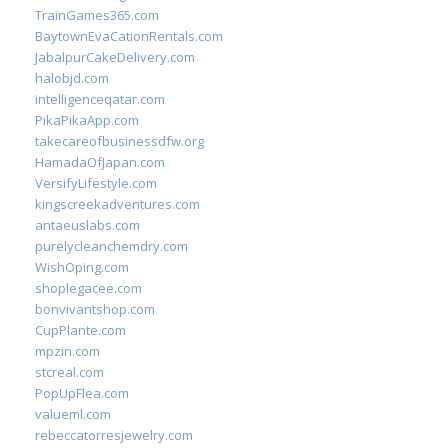
TrainGames365.com
BaytownEvaCationRentals.com
JabalpurCakeDelivery.com
halobjd.com
intelligenceqatar.com
PikaPikaApp.com
takecareofbusinessdfw.org
HamadaOfJapan.com
VersifyLifestyle.com
kingscreekadventures.com
antaeuslabs.com
purelycleanchemdry.com
WishOping.com
shoplegacee.com
bonvivantshop.com
CupPlante.com
mpzin.com
stcreal.com
PopUpFlea.com
valueml.com
rebeccatorresjewelry.com