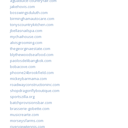
aguadulce-countryfair.com
jakehovis.com
bosswingsduluth.com
birminghamautocare.com
tonyscountrykitchen.com
jbellasnailspa.com
mychaihouse.com
alvisgrooming.com
thegeorginaestate.com
blythewoodseafood.com
paolosdelibangkok.com
bobacove.com
phoone24brookfield.com
mickeybarmama.com
roadwayconstructioninc.com
shopdragonflyboutique.com
sportszilla.org
batchprovisionsbar.com
brasserie-gobette.com
musicrearte.com
morseysfarms.com
riverviewtennis.com