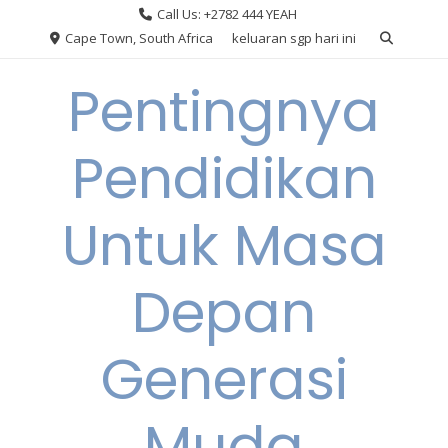
Skip
Call Us: +2782 444 YEAH
to
Cape Town, South Africa
keluaran sgp hari ini
content
Pentingnya
Pendidikan
Untuk Masa
Depan
Generasi
Muda