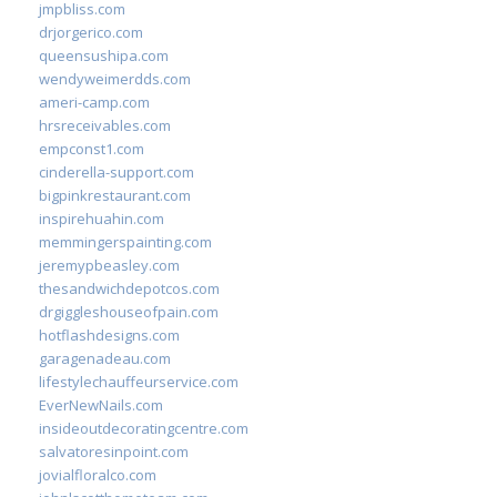
jmpbliss.com
drjorgerico.com
queensushipa.com
wendyweimerdds.com
ameri-camp.com
hrsreceivables.com
empconst1.com
cinderella-support.com
bigpinkrestaurant.com
inspirehuahin.com
memmingerspainting.com
jeremypbeasley.com
thesandwichdepotcos.com
drgiggleshouseofpain.com
hotflashdesigns.com
garagenadeau.com
lifestylechauffeurservice.com
EverNewNails.com
insideoutdecoratingcentre.com
salvatoresinpoint.com
jovialfloralco.com