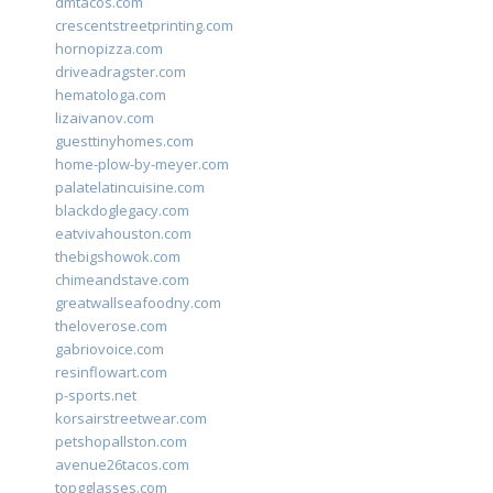
dmtacos.com
crescentstreetprinting.com
hornopizza.com
driveadragster.com
hematologa.com
lizaivanov.com
guesttinyhomes.com
home-plow-by-meyer.com
palatelatincuisine.com
blackdoglegacy.com
eatvivahouston.com
thebigshowok.com
chimeandstave.com
greatwallseafoodny.com
theloverose.com
gabriovoice.com
resinflowart.com
p-sports.net
korsairstreetwear.com
petshopallston.com
avenue26tacos.com
topgglasses.com