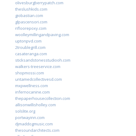
olivesburgberrypatch.com
theslushkids.com
giobastian.com
glpascensori.com
rifloorepoxy.com
woolleymillingandpaving.com
uptonpvd.com
2troublegrill.com
casateranga.com
sticksandstonesstudiooh.com
walkers-treeservice.com
shopmossi.com
untamedcollectivesd.com
mxpwellness.com
infernocanine.com
thepaperhousecollection.com
allisonwillisholley.com
solslite.org
portwayinn.com
djmaddogmusic.com
thesoundarchitects.com