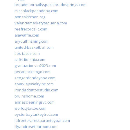
broadmoornailsspacoloradosprings.com
missblackpasadena.com
anneskitchen.org
valenciamarketytaqueria.com
reefrecordsllc.com
alawaffle.com
aryouthfishing.com
united-basketball.com
tios-tacos.com
cafecito-satx.com
graduacionviu2023.com
pecanjackstogo.com
zengardendayspa.com
sparklejewelryinc.com
ironcladtattoostudio.com
bruinshome.com
annascleaningsvc.com
wolfcitytattoo.com
oysterbayturkeytrot.com
lafronterarestauranteybar.com
lilyandrosetearoom.com