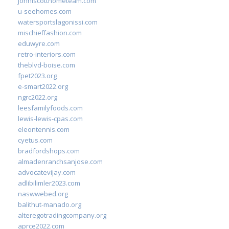
johnlscotthometeam.com
u-seehomes.com
watersportslagonissi.com
mischieffashion.com
eduwyre.com
retro-interiors.com
theblvd-boise.com
fpet2023.org
e-smart2022.org
ngrc2022.org
leesfamilyfoods.com
lewis-lewis-cpas.com
eleontennis.com
cyetus.com
bradfordshops.com
almadenranchsanjose.com
advocatevijay.com
adlibilimler2023.com
naswwebed.org
balithut-manado.org
alteregotradingcompany.org
aprce2022.com