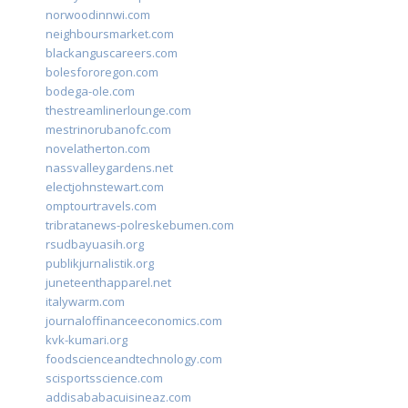
norwoodinnwi.com
neighboursmarket.com
blackanguscareers.com
bolesfororegon.com
bodega-ole.com
thestreamlinerlounge.com
mestrinorubanofc.com
novelatherton.com
nassvalleygardens.net
electjohnstewart.com
omptourtravels.com
tribratanews-polreskebumen.com
rsudbayuasih.org
publikjurnalistik.org
juneteenthapparel.net
italywarm.com
journaloffinanceeconomics.com
kvk-kumari.org
foodscienceandtechnology.com
scisportsscience.com
addisababacuisineaz.com