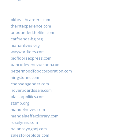
okhealthcareers.com
theintexperience.com
unboundedthefilm.com
catfriends-bg.org
marianlives.org
waywardtees.com
pidfloorsexpress.com
bancodevenezuelaen.com
bettermoodfoodcorporation.com
hingstonnt.com
chooseagender.com
hoverboardssale.com
alaskapolitics.com
stsmp.org
manoelneves.com
mandelaeffectlibrary.com
roselynns.com
balanceyoganj.com
salesforceblogs.com