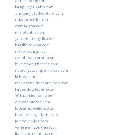
allin1roofing.com
keepjudgewebb.com
anatomyofadventure.com
drivancastillo.com
cmmedspa.com
midletontkd.com
gardensandgrills.com
basilfoodwine.com
nikko-tochigi.net
caribbean-corner.com
bluemoongiftcards.com
rivercitysteampunkexpo.com
kchoops.net
mountainsideskateshop.com
kirtlandcitytavern.com
301nutritionspot.com
ammos-stores.com
loceanecreations.com
birdsongridgefarm.com
joiedevivblog.com
valera-amsterdam.com
libertybrandhemp.com