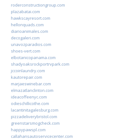
roderconstructiongroup.com
plazabatai.com
hawkscayresort.com
hellonquads.com
diarioanimales.com
decogaleri.com
unavozparadios.com
shoes-vert.com
elbotanicopanama.com
shadyoaksrockportrvpark.com
jccoinlaundry.com
kautorepair.com
marjaeswinebar.com
elmazatlanclinton.com
ideacoffeenyc.com
odieschillicothe.com
lacantinitagalesburg.com
pizzadeliverybristol.com
greenstarsmogcheck.com
happypawspl.com
callahansautoservicecenter.com