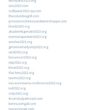
wocfparis2023.org
sinc2023.com
scdlqatar2022-qa.com
thecolumbiagrill.com
provisionscheeseandwineshoppe.com
khedi2023.org
akademikgeriatri2023.org
marmarapediatri2023.org
emchie2023.org
girisimselradyoloji2022.org
utcd2022.org
biosensor2022.org
ialp2022.org
klivet2022.org
ifac-hms2022.org
taoms2022.org
iias-euromena-conference2022.org
ivd2022.org
csity2022.org
ibsarstudyabroad.com
bennusehgall.com
tsecincinnati.com