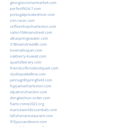
georgiascornermarket.com
perfectfit24-7.com
portugalprivatedriver.com
von-racer.com
coffeeshopcharleston.com
salon104mainstreet.com
alkaspringswater.com
318mainstreet8h.com
lovenailsspari.com
oakberry-kuwait.com
quartzliterary.com
friendsofbroderickpark.com
studiopiattellina.com
jannagrillspringfield.com
fujiyamacharleston.com
elpatronchardon.com
donglaishun-order.com
fiamc-rome2022.org
mariceworldessentials.com
lafisheriarestaurant.com
915jazzandmore.com