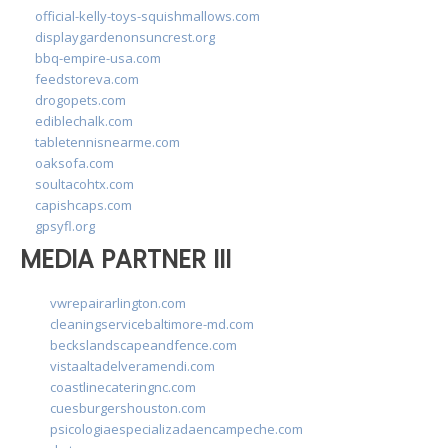
official-kelly-toys-squishmallows.com
displaygardenonsuncrest.org
bbq-empire-usa.com
feedstoreva.com
drogopets.com
ediblechalk.com
tabletennisnearme.com
oaksofa.com
soultacohtx.com
capishcaps.com
gpsyfl.org
MEDIA PARTNER III
vwrepairarlington.com
cleaningservicebaltimore-md.com
beckslandscapeandfence.com
vistaaltadelveramendi.com
coastlinecateringnc.com
cuesburgershouston.com
psicologiaespecializadaencampeche.com