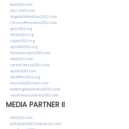
ibie2022.com
sbcc-2022.com
AngolaOilAndGas2022.com
Convoy4Freedom2022.com
grur2023.org
hkhk2023.org
napm2023.org
apsdfd2023.org
forumausape2023.com
imkl2023.com
careerfaircsd2023.com
apsth2023.com
MedItRio2023.org
lcicon2023boston.com
waitangidayfestival2022.com
vacancesscolaires2022.com
MEDIA PARTNER II
isth2022.com
p2b2pabi2023-makassar.com