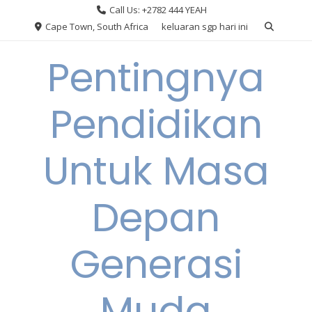
Skip
Call Us: +2782 444 YEAH
to
Cape Town, South Africa
keluaran sgp hari ini
content
Pentingnya
Pendidikan
Untuk Masa
Depan
Generasi
Muda