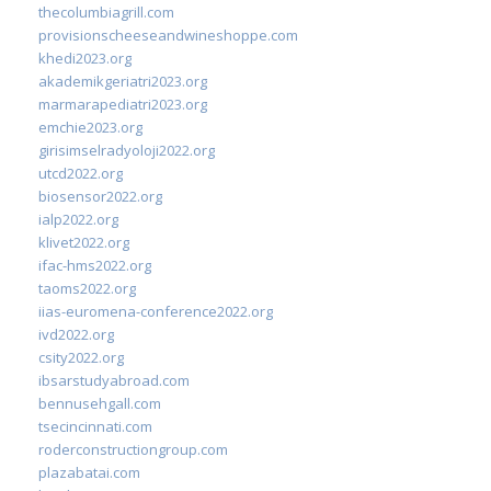
thecolumbiagrill.com
provisionscheeseandwineshoppe.com
khedi2023.org
akademikgeriatri2023.org
marmarapediatri2023.org
emchie2023.org
girisimselradyoloji2022.org
utcd2022.org
biosensor2022.org
ialp2022.org
klivet2022.org
ifac-hms2022.org
taoms2022.org
iias-euromena-conference2022.org
ivd2022.org
csity2022.org
ibsarstudyabroad.com
bennusehgall.com
tsecincinnati.com
roderconstructiongroup.com
plazabatai.com