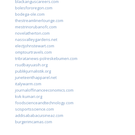
blackanguscareers.com
bolesfororegon.com
bodega-ole.com
thestreamlinerlounge.com
mestrinorubanofc.com
novelatherton.com
nassvalleygardens.net
electjohnstewart.com
omptourtravels.com
tribratanews-polreskebumen.com
rsudbayuasih.org
publikjurnalistik.org
juneteenthapparel.net
italywarm.com
journaloffinanceeconomics.com
kvk-kumari.org
foodscienceandtechnology.com
scisportsscience.com
addisababacuisineaz.com
burgerimcamas.com