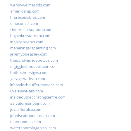
wendyweimerdds.com
ameri-camp.com
hrsreceivables.com
empconst1.com
cinderella-support.com
bigpinkrestaurant.com
inspirehuahin.com
memmingerspainting.com
jeremypbeasley.com
thesandwichdepotcos.com
drgiggleshouseofpain.com
hotflashdesigns.com
garagenadeau.com
lifestylechauffeurservice.com
EverNewNails.com
insideoutdecoratingcentre.com
salvatoresinpoint.com
jovialfloralco.com
johnlscotthometeam.com
u-seehomes.com
watersportslagonissi.com