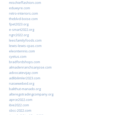
mischieffashion.com
eduwyre.com
retro-interiors.com
theblvd-boise.com
fpet2023.org
e-smart2022.org
ngrc2022.org
leesfamilyfoods.com
lewis-lewis-cpas.com
eleontennis.com
cyetus.com
bradfordshops.com
almadenranchsanjose.com
advocatevijay.com
adlibilimler2023.com
naswwebed.org
balithut-manado.org
alteregotradingcompany.org
aprce2022.com
ibie2022.com
sbcc-2022.com