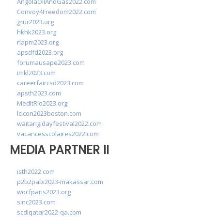
AngolaOilAndGas2022.com
Convoy4Freedom2022.com
grur2023.org
hkhk2023.org
napm2023.org
apsdfd2023.org
forumausape2023.com
imkl2023.com
careerfaircsd2023.com
apsth2023.com
MedItRio2023.org
lcicon2023boston.com
waitangidayfestival2022.com
vacancesscolaires2022.com
MEDIA PARTNER II
isth2022.com
p2b2pabi2023-makassar.com
wocfparis2023.org
sinc2023.com
scdlqatar2022-qa.com