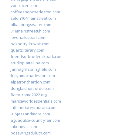
von-racer.com
coffeeshopcharleston.com
salon104mainstreet.com
alkaspringswater.com
318mainstreet8h.com
lovenailsspari.com
oakberry-kuwait.com
quartzliterary.com
friendsofbroderickpark.com
studiopiattellina.com
jannagrillspringfield.com
fujiyamacharleston.com
elpatronchardon.com
donglaishun-order.com
fiamc-rome2022.org
mariceworldessentials.com
lafisheriarestaurant.com
915jazzandmore.com
aguadulce-countryfair.com
jakehovis.com
bosswingsduluth.com