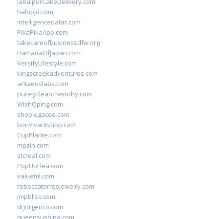
JabalpurCakeDelivery.com
halobjd.com
intelligenceqatar.com
PikaPikaApp.com
takecareofbusinessdfw.org
HamadaOfJapan.com
VersifyLifestyle.com
kingscreekadventures.com
antaeuslabs.com
purelycleanchemdry.com
WishOping.com
shoplegacee.com
bonvivantshop.com
CupPlante.com
mpzin.com
stcreal.com
PopUpFlea.com
valueml.com
rebeccatorresjewelry.com
jmpbliss.com
drjorgerico.com
queensushipa.com