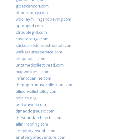
glpascensori.com
rifloorepoxy.com
woolleymillingandpaving.com
uptonpvd.com
2troublegrill.com
casateranga.com
sticksandstonesstudiooh.com
walkers-treeservice.com
shopmossi.com
untamedcollectivesd.com
mxpwellness.com
infernocanine.com
thepaperhousecollection.com
allisonwillisholley.com
solslite.org
portwayinn.com
djmaddogmusic.com
thesoundarchitects.com
allin1roofing.com
keepjudgewebb.com
anatomyofadventure.com