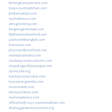
birminghamautocare.com
tonyscountrykitchen.com
jbellasnailspa.com
mychaihouse.com
alvisgrooming.com
thegeorginaestate.com
blythewoodseafood.com
paolosdelibangkok.com
bobacove.com
phoone24brookfield.com
mickeybarmama.com
roadwayconstructioninc.com
shopdragonflyboutique.com
sportszilla.org
batchprovisionsbar.com
brasserie-gobette.com
musicrearte.com
morseysfarms.com
riverviewtennis.com
official-kelly-toys-squishmallows.com
displaygardenonsuncrest.org