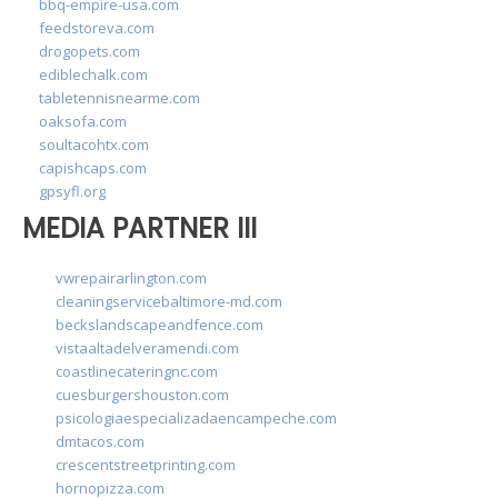
bbq-empire-usa.com
feedstoreva.com
drogopets.com
ediblechalk.com
tabletennisnearme.com
oaksofa.com
soultacohtx.com
capishcaps.com
gpsyfl.org
MEDIA PARTNER III
vwrepairarlington.com
cleaningservicebaltimore-md.com
beckslandscapeandfence.com
vistaaltadelveramendi.com
coastlinecateringnc.com
cuesburgershouston.com
psicologiaespecializadaencampeche.com
dmtacos.com
crescentstreetprinting.com
hornopizza.com