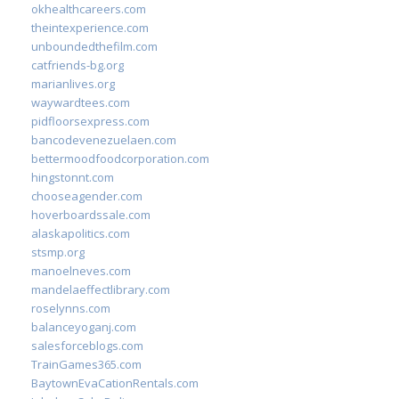
okhealthcareers.com
theintexperience.com
unboundedthefilm.com
catfriends-bg.org
marianlives.org
waywardtees.com
pidfloorsexpress.com
bancodevenezuelaen.com
bettermoodfoodcorporation.com
hingstonnt.com
chooseagender.com
hoverboardssale.com
alaskapolitics.com
stsmp.org
manoelneves.com
mandelaeffectlibrary.com
roselynns.com
balanceyoganj.com
salesforceblogs.com
TrainGames365.com
BaytownEvaCationRentals.com