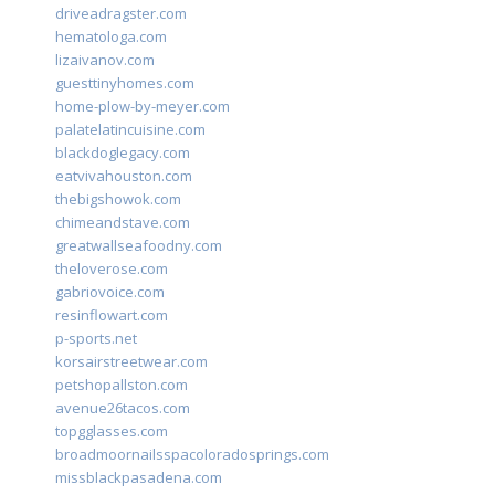
driveadragster.com
hematologa.com
lizaivanov.com
guesttinyhomes.com
home-plow-by-meyer.com
palatelatincuisine.com
blackdoglegacy.com
eatvivahouston.com
thebigshowok.com
chimeandstave.com
greatwallseafoodny.com
theloverose.com
gabriovoice.com
resinflowart.com
p-sports.net
korsairstreetwear.com
petshopallston.com
avenue26tacos.com
topgglasses.com
broadmoornailsspacoloradosprings.com
missblackpasadena.com