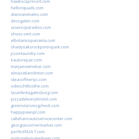
hawkscayresort.com
hellonquads.com
diarioanimales.com
decogaleri.com
unavozparadios.com
shoes-vert.com
elbotanicopanama.com
shadyoaksrockportrvpark.com
jccoinlaundry.com
kautorepair.com
marjaeswinebar.com
elmazatlanclinton.com
ideacoffeenyc.com
odieschillicothe.com
lacantinitagalesburg.com
pizzadeliverybristol.com
greenstarsmogcheck.com
happypawspl.com
callahansautoservicecenter.com
georgiascornermarket.com
perfectfit24-7.com
portugalprivatedriver.com