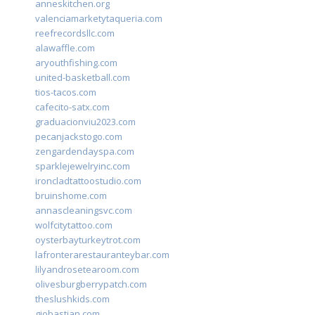
anneskitchen.org
valenciamarketytaqueria.com
reefrecordsllc.com
alawaffle.com
aryouthfishing.com
united-basketball.com
tios-tacos.com
cafecito-satx.com
graduacionviu2023.com
pecanjackstogo.com
zengardendayspa.com
sparklejewelryinc.com
ironcladtattoostudio.com
bruinshome.com
annascleaningsvc.com
wolfcitytattoo.com
oysterbayturkeytrot.com
lafronterarestauranteybar.com
lilyandrosetearoom.com
olivesburgberrypatch.com
theslushkids.com
giobastian.com