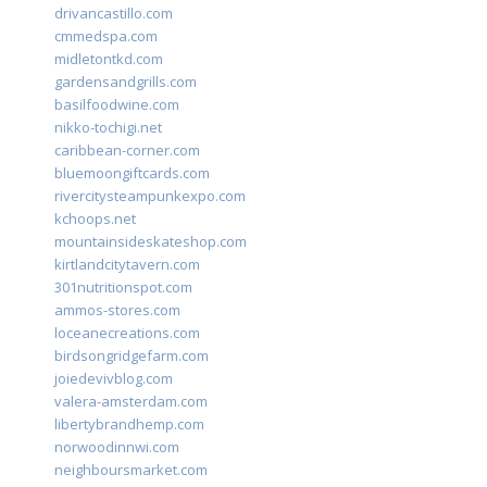
drivancastillo.com
cmmedspa.com
midletontkd.com
gardensandgrills.com
basilfoodwine.com
nikko-tochigi.net
caribbean-corner.com
bluemoongiftcards.com
rivercitysteampunkexpo.com
kchoops.net
mountainsideskateshop.com
kirtlandcitytavern.com
301nutritionspot.com
ammos-stores.com
loceanecreations.com
birdsongridgefarm.com
joiedevivblog.com
valera-amsterdam.com
libertybrandhemp.com
norwoodinnwi.com
neighboursmarket.com