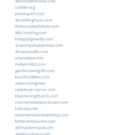
allisonwillisholley.com
solslite.org
portwayinn.com
djmaddogmusic.com
thesoundarchitects.com
allin1roofing.com
keepjudgewebb.com
anatomyofadventure.com
drivancastillo.com
cmmedspa.com
midletontkd.com
gardensandgrills.com
basilfoodwine.com
nikko-tochigi.net
caribbean-corner.com
bluemoongiftcards.com
rivercitysteampunkexpo.com
kchoops.net
mountainsideskateshop.com
kirtlandcitytavern.com
301nutritionspot.com
ammos-stores.com