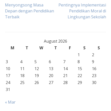
Post
Menyongsong Masa
Pentingnya Implementasi
Depan dengan Pendidikan
Pendidikan Moral di
Terbaik
Lingkungan Sekolah
navigation
August 2026
M
T
W
T
F
S
S
1
2
3
4
5
6
7
8
9
10
11
12
13
14
15
16
17
18
19
20
21
22
23
24
25
26
27
28
29
30
31
« Mar