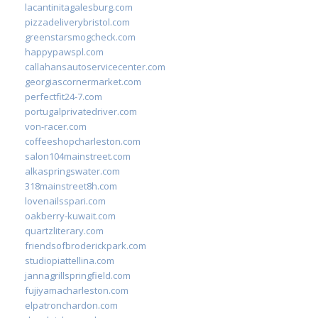
lacantinitagalesburg.com
pizzadeliverybristol.com
greenstarsmogcheck.com
happypawspl.com
callahansautoservicecenter.com
georgiascornermarket.com
perfectfit24-7.com
portugalprivatedriver.com
von-racer.com
coffeeshopcharleston.com
salon104mainstreet.com
alkaspringswater.com
318mainstreet8h.com
lovenailsspari.com
oakberry-kuwait.com
quartzliterary.com
friendsofbroderickpark.com
studiopiattellina.com
jannagrillspringfield.com
fujiyamacharleston.com
elpatronchardon.com