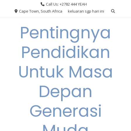
Skip
Call Us: +2782 444 YEAH
to
Cape Town, South Africa
keluaran sgp hari ini
content
Pentingnya
Pendidikan
Untuk Masa
Depan
Generasi
Muda