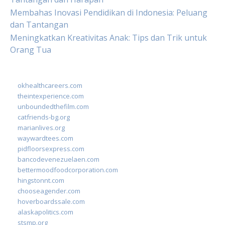
Membahas Inovasi Pendidikan di Indonesia: Peluang
dan Tantangan
Meningkatkan Kreativitas Anak: Tips dan Trik untuk
Orang Tua
okhealthcareers.com
theintexperience.com
unboundedthefilm.com
catfriends-bg.org
marianlives.org
waywardtees.com
pidfloorsexpress.com
bancodevenezuelaen.com
bettermoodfoodcorporation.com
hingstonnt.com
chooseagender.com
hoverboardssale.com
alaskapolitics.com
stsmp.org