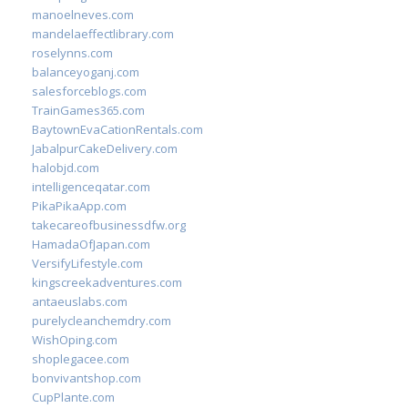
manoelneves.com
mandelaeffectlibrary.com
roselynns.com
balanceyoganj.com
salesforceblogs.com
TrainGames365.com
BaytownEvaCationRentals.com
JabalpurCakeDelivery.com
halobjd.com
intelligenceqatar.com
PikaPikaApp.com
takecareofbusinessdfw.org
HamadaOfJapan.com
VersifyLifestyle.com
kingscreekadventures.com
antaeuslabs.com
purelycleanchemdry.com
WishOping.com
shoplegacee.com
bonvivantshop.com
CupPlante.com