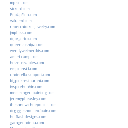
mpzin.com
stcreal.com
PopUpFlea.com
valueml.com
rebeccatorresjewelry.com
jmpbliss.com
drjorgerico.com
queensushipa.com
wendyweimerdds.com
ameri-camp.com
hrsreceivables.com
empconst1.com
cinderella-support.com
bigpinkrestaurant.com
inspirehuahin.com
memmingerspainting.com
jeremypbeasley.com
thesandwichdepotcos.com
drgiggleshouseofpain.com
hotflashdesigns.com
garagenadeau.com