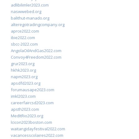
adlibilimler2023.com
naswwebed.org
balithut-manado.org
alteregotradingcompany.org
aprce2022.com
ibie2022.com
sbcc-2022.com
AngolaOilAndGas2022.com
Convoy4Freedom2022.com
grur2023.org
hkhk2023.org
napm2023.org
apsdfd2023.org
forumausape2023.com
imkl2023.com
careerfaircsd2023.com
apsth2023.com
MedItRio2023.org
lcicon2023boston.com
waitangidayfestival2022.com
vacancesscolaires2022.com