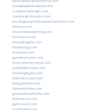
beckslandscapeandfence.com
vistaaltadelveramendi.com
coastlinecateringnc.com
cuesburgershouston.com
psicologiaespecializadaencampeche.com
dmtacos.com
crescentstreetprinting.com
hornopizza.com
driveadragster.com
hematologa.com
lizaivanov.com
guesttinyhomes.com
home-plow-by-meyer.com
palatelatincuisine.com
blackdoglegacy.com
eatvivahouston.com
thebigshowok.com
chimeandstave.com
greatwallseafoodny.com
theloverose.com
gabriovoice.com
resinflowart.com