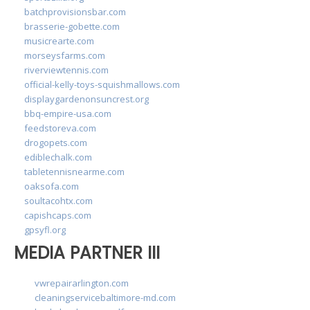
batchprovisionsbar.com
brasserie-gobette.com
musicrearte.com
morseysfarms.com
riverviewtennis.com
official-kelly-toys-squishmallows.com
displaygardenonsuncrest.org
bbq-empire-usa.com
feedstoreva.com
drogopets.com
ediblechalk.com
tabletennisnearme.com
oaksofa.com
soultacohtx.com
capishcaps.com
gpsyfl.org
MEDIA PARTNER III
vwrepairarlington.com
cleaningservicebaltimore-md.com