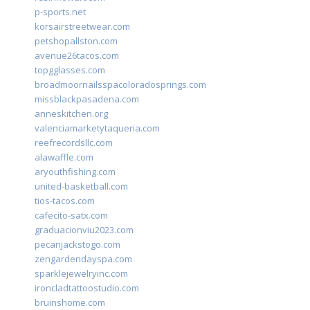
p-sports.net
korsairstreetwear.com
petshopallston.com
avenue26tacos.com
topgglasses.com
broadmoornailsspacoloradosprings.com
missblackpasadena.com
anneskitchen.org
valenciamarketytaqueria.com
reefrecordsllc.com
alawaffle.com
aryouthfishing.com
united-basketball.com
tios-tacos.com
cafecito-satx.com
graduacionviu2023.com
pecanjackstogo.com
zengardendayspa.com
sparklejewelryinc.com
ironcladtattoostudio.com
bruinshome.com