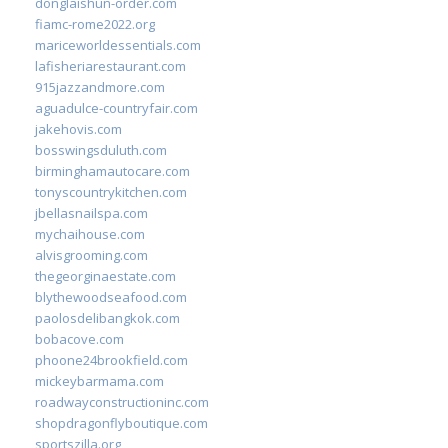
donglaishun-order.com
fiamc-rome2022.org
mariceworldessentials.com
lafisheriarestaurant.com
915jazzandmore.com
aguadulce-countryfair.com
jakehovis.com
bosswingsduluth.com
birminghamautocare.com
tonyscountrykitchen.com
jbellasnailspa.com
mychaihouse.com
alvisgrooming.com
thegeorginaestate.com
blythewoodseafood.com
paolosdelibangkok.com
bobacove.com
phoone24brookfield.com
mickeybarmama.com
roadwayconstructioninc.com
shopdragonflyboutique.com
sportszilla.org