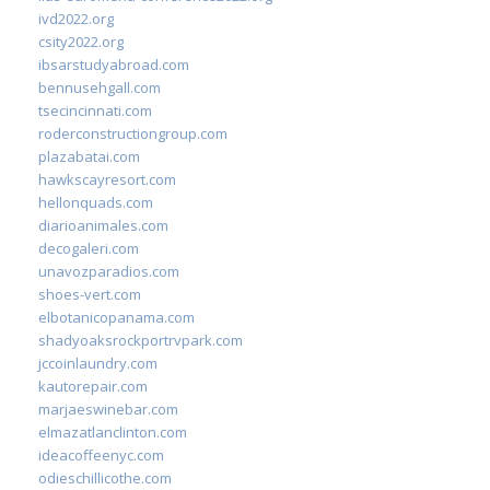
ivd2022.org
csity2022.org
ibsarstudyabroad.com
bennusehgall.com
tsecincinnati.com
roderconstructiongroup.com
plazabatai.com
hawkscayresort.com
hellonquads.com
diarioanimales.com
decogaleri.com
unavozparadios.com
shoes-vert.com
elbotanicopanama.com
shadyoaksrockportrvpark.com
jccoinlaundry.com
kautorepair.com
marjaeswinebar.com
elmazatlanclinton.com
ideacoffeenyc.com
odieschillicothe.com