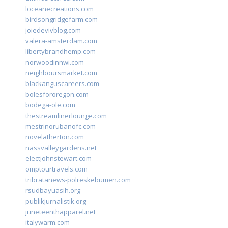
loceanecreations.com
birdsongridgefarm.com
joiedevivblog.com
valera-amsterdam.com
libertybrandhemp.com
norwoodinnwi.com
neighboursmarket.com
blackanguscareers.com
bolesfororegon.com
bodega-ole.com
thestreamlinerlounge.com
mestrinorubanofc.com
novelatherton.com
nassvalleygardens.net
electjohnstewart.com
omptourtravels.com
tribratanews-polreskebumen.com
rsudbayuasih.org
publikjurnalistik.org
juneteenthapparel.net
italywarm.com