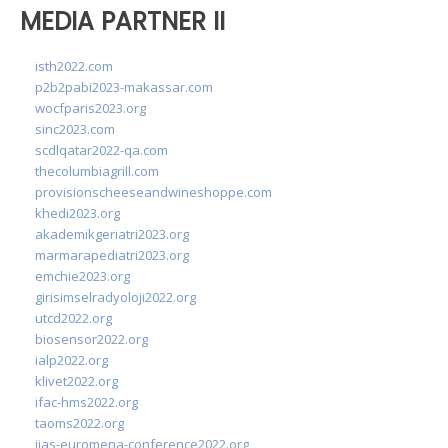
MEDIA PARTNER II
isth2022.com
p2b2pabi2023-makassar.com
wocfparis2023.org
sinc2023.com
scdlqatar2022-qa.com
thecolumbiagrill.com
provisionscheeseandwineshoppe.com
khedi2023.org
akademikgeriatri2023.org
marmarapediatri2023.org
emchie2023.org
girisimselradyoloji2022.org
utcd2022.org
biosensor2022.org
ialp2022.org
klivet2022.org
ifac-hms2022.org
taoms2022.org
iias-euromena-conference2022.org