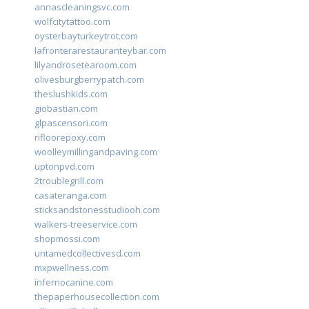
annascleaningsvc.com
wolfcitytattoo.com
oysterbayturkeytrot.com
lafronterarestauranteybar.com
lilyandrosetearoom.com
olivesburgberrypatch.com
theslushkids.com
giobastian.com
glpascensori.com
rifloorepoxy.com
woolleymillingandpaving.com
uptonpvd.com
2troublegrill.com
casateranga.com
sticksandstonesstudiooh.com
walkers-treeservice.com
shopmossi.com
untamedcollectivesd.com
mxpwellness.com
infernocanine.com
thepaperhousecollection.com