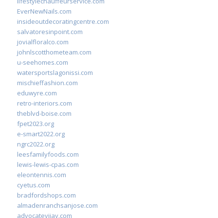
lifestylechauffeurservice.com
EverNewNails.com
insideoutdecoratingcentre.com
salvatoresinpoint.com
jovialfloralco.com
johnlscotthometeam.com
u-seehomes.com
watersportslagonissi.com
mischieffashion.com
eduwyre.com
retro-interiors.com
theblvd-boise.com
fpet2023.org
e-smart2022.org
ngrc2022.org
leesfamilyfoods.com
lewis-lewis-cpas.com
eleontennis.com
cyetus.com
bradfordshops.com
almadenranchsanjose.com
advocatevijay.com