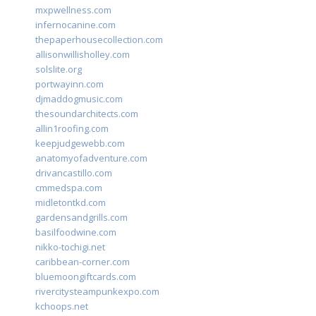
mxpwellness.com
infernocanine.com
thepaperhousecollection.com
allisonwillisholley.com
solslite.org
portwayinn.com
djmaddogmusic.com
thesoundarchitects.com
allin1roofing.com
keepjudgewebb.com
anatomyofadventure.com
drivancastillo.com
cmmedspa.com
midletontkd.com
gardensandgrills.com
basilfoodwine.com
nikko-tochigi.net
caribbean-corner.com
bluemoongiftcards.com
rivercitysteampunkexpo.com
kchoops.net