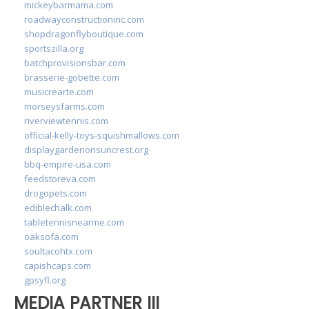
mickeybarmama.com
roadwayconstructioninc.com
shopdragonflyboutique.com
sportszilla.org
batchprovisionsbar.com
brasserie-gobette.com
musicrearte.com
morseysfarms.com
riverviewtennis.com
official-kelly-toys-squishmallows.com
displaygardenonsuncrest.org
bbq-empire-usa.com
feedstoreva.com
drogopets.com
ediblechalk.com
tabletennisnearme.com
oaksofa.com
soultacohtx.com
capishcaps.com
gpsyfl.org
MEDIA PARTNER III