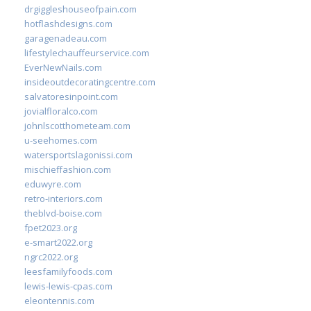
drgiggleshouseofpain.com
hotflashdesigns.com
garagenadeau.com
lifestylechauffeurservice.com
EverNewNails.com
insideoutdecoratingcentre.com
salvatoresinpoint.com
jovialfloralco.com
johnlscotthometeam.com
u-seehomes.com
watersportslagonissi.com
mischieffashion.com
eduwyre.com
retro-interiors.com
theblvd-boise.com
fpet2023.org
e-smart2022.org
ngrc2022.org
leesfamilyfoods.com
lewis-lewis-cpas.com
eleontennis.com