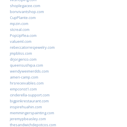
shoplegacee.com
bonvivantshop.com
CupPlante.com
mpzin.com
stcreal.com
PopUpFlea.com
valueml.com
rebeccatorresjewelry.com
jmpbliss.com
drjorgerico.com
queensushipa.com
wendyweimerdds.com
ameri-camp.com
hrsreceivables.com
empconst1.com
cinderella-support.com
bigpinkrestaurant.com
inspirehuahin.com
memmingerspainting.com
jeremypbeasley.com
thesandwichdepotcos.com