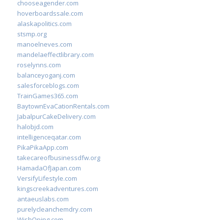
chooseagender.com
hoverboardssale.com
alaskapolitics.com
stsmp.org
manoelneves.com
mandelaeffectlibrary.com
roselynns.com
balanceyoganj.com
salesforceblogs.com
TrainGames365.com
BaytownEvaCationRentals.com
JabalpurCakeDelivery.com
halobjd.com
intelligenceqatar.com
PikaPikaApp.com
takecareofbusinessdfw.org
HamadaOfJapan.com
VersifyLifestyle.com
kingscreekadventures.com
antaeuslabs.com
purelycleanchemdry.com
WishOping.com