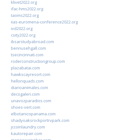
klivet2022.org
ifac-hms2022.org
taoms2022.org
iias-euromena-conference2022.org
ivd2022.org
csity2022.org
ibsarstudyabroad.com
bennusehgall.com
tsecincinnati.com
roderconstructiongroup.com
plazabatai.com
hawkscayresort.com
hellonquads.com
diarioanimales.com
decogaleri.com
unavozparadios.com
shoes-vert.com
elbotanicopanama.com
shadyoaksrockportrvpark.com
jccoinlaundry.com
kautorepair.com
marjaeswinebar.com