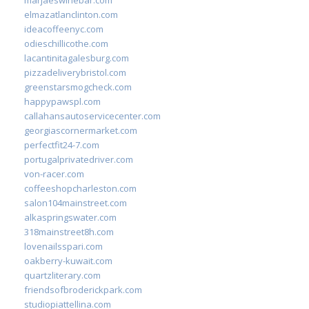
elmazatlanclinton.com
ideacoffeenyc.com
odieschillicothe.com
lacantinitagalesburg.com
pizzadeliverybristol.com
greenstarsmogcheck.com
happypawspl.com
callahansautoservicecenter.com
georgiascornermarket.com
perfectfit24-7.com
portugalprivatedriver.com
von-racer.com
coffeeshopcharleston.com
salon104mainstreet.com
alkaspringswater.com
318mainstreet8h.com
lovenailsspari.com
oakberry-kuwait.com
quartzliterary.com
friendsofbroderickpark.com
studiopiattellina.com