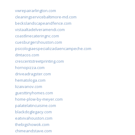
vwrepairarlington.com
cleaningservicebaltimore-md.com
beckslandscapeandfence.com
vistaaltadelveramendi.com
coastlinecateringnc.com
cuesburgershouston.com
psicologiaespecializadaencampeche.com
dmtacos.com
crescentstreetprinting.com
hornopizza.com
driveadragster.com
hematologa.com
lizaivanov.com
guesttinyhomes.com
home-plow-by-meyer.com
palatelatincuisine.com
blackdoglegacy.com
eatvivahouston.com
thebigshowok.com
chimeandstave.com