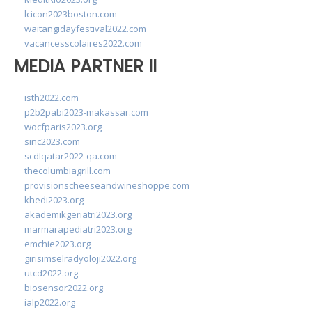
lcicon2023boston.com
waitangidayfestival2022.com
vacancesscolaires2022.com
MEDIA PARTNER II
isth2022.com
p2b2pabi2023-makassar.com
wocfparis2023.org
sinc2023.com
scdlqatar2022-qa.com
thecolumbiagrill.com
provisionscheeseandwineshoppe.com
khedi2023.org
akademikgeriatri2023.org
marmarapediatri2023.org
emchie2023.org
girisimselradyoloji2022.org
utcd2022.org
biosensor2022.org
ialp2022.org