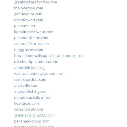
greatwallseafoodny.com
theloverose.com
gabriovoice.com
resinflowart.com
p-sports.net
korsairstreetwear.com
petshopallston.com
avenue26tacos.com
topgglasses.com
broadmoornailsspacoloradosprings.com
missblackpasadena.com
anneskitchen.org
valenciamarketytaqueria.com
reefrecordsllc.com
alawaffle.com
aryouthfishing.com
united-basketball.com
tios-tacos.com
cafecito-satx.com
graduacionviu2023.com
pecanjackstogo.com