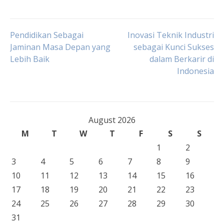
Post
Pendidikan Sebagai
Inovasi Teknik Industri
Jaminan Masa Depan yang
sebagai Kunci Sukses
Lebih Baik
dalam Berkarir di
navigation
Indonesia
August 2026
M
T
W
T
F
S
S
1
2
3
4
5
6
7
8
9
10
11
12
13
14
15
16
17
18
19
20
21
22
23
24
25
26
27
28
29
30
31