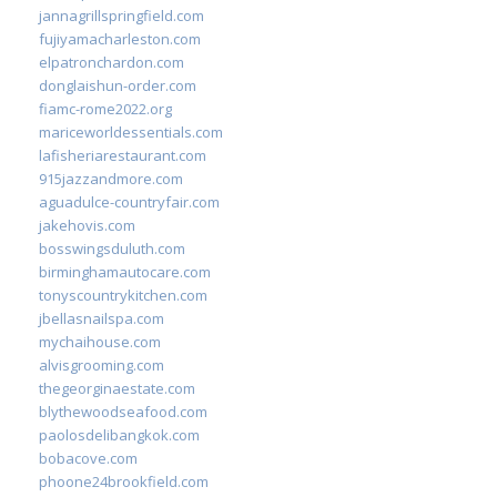
jannagrillspringfield.com
fujiyamacharleston.com
elpatronchardon.com
donglaishun-order.com
fiamc-rome2022.org
mariceworldessentials.com
lafisheriarestaurant.com
915jazzandmore.com
aguadulce-countryfair.com
jakehovis.com
bosswingsduluth.com
birminghamautocare.com
tonyscountrykitchen.com
jbellasnailspa.com
mychaihouse.com
alvisgrooming.com
thegeorginaestate.com
blythewoodseafood.com
paolosdelibangkok.com
bobacove.com
phoone24brookfield.com