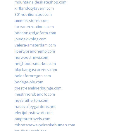
mountainsideskateshop.com
kirtlandcitytavern.com
301nutritionspot.com
ammos-stores.com
loceanecreations.com
birdsongridgefarm.com
joiedevivblog.com
valera-amsterdam.com
libertybrandhemp.com
norwoodinnwi.com
neighboursmarket.com
blackanguscareers.com
bolesfororegon.com
bodega-ole.com
thestreamlinerlounge.com
mestrinorubanofc.com
novelatherton.com
nassvalleygardens.net
electjohnstewart.com
omptourtravels.com
tribratanews-polreskebumen.com