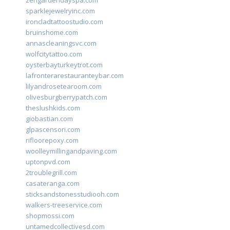
zengardendayspa.com
sparklejewelryinc.com
ironcladtattoostudio.com
bruinshome.com
annascleaningsvc.com
wolfcitytattoo.com
oysterbayturkeytrot.com
lafronterarestauranteybar.com
lilyandrosetearoom.com
olivesburgberrypatch.com
theslushkids.com
giobastian.com
glpascensori.com
rifloorepoxy.com
woolleymillingandpaving.com
uptonpvd.com
2troublegrill.com
casateranga.com
sticksandstonesstudiooh.com
walkers-treeservice.com
shopmossi.com
untamedcollectivesd.com