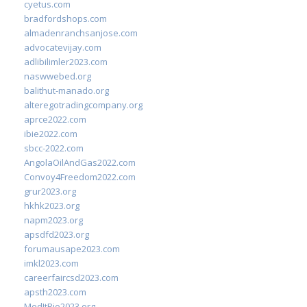
cyetus.com
bradfordshops.com
almadenranchsanjose.com
advocatevijay.com
adlibilimler2023.com
naswwebed.org
balithut-manado.org
alteregotradingcompany.org
aprce2022.com
ibie2022.com
sbcc-2022.com
AngolaOilAndGas2022.com
Convoy4Freedom2022.com
grur2023.org
hkhk2023.org
napm2023.org
apsdfd2023.org
forumausape2023.com
imkl2023.com
careerfaircsd2023.com
apsth2023.com
MedItRio2023.org