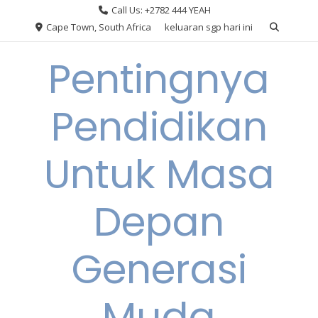
Skip
Call Us: +2782 444 YEAH
to
Cape Town, South Africa
keluaran sgp hari ini
content
Pentingnya
Pendidikan
Untuk Masa
Depan
Generasi
Muda