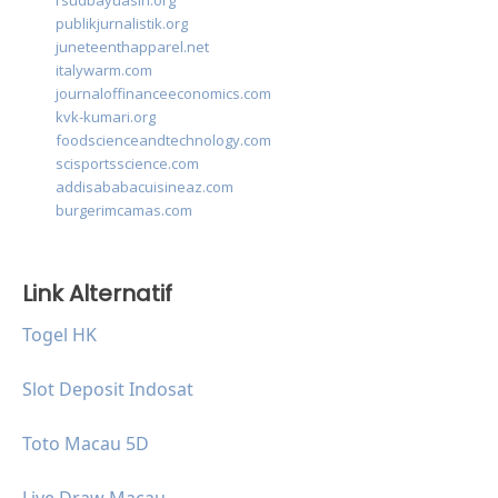
rsudbayuasih.org
publikjurnalistik.org
juneteenthapparel.net
italywarm.com
journaloffinanceeconomics.com
kvk-kumari.org
foodscienceandtechnology.com
scisportsscience.com
addisababacuisineaz.com
burgerimcamas.com
Link Alternatif
Togel HK
Slot Deposit Indosat
Toto Macau 5D