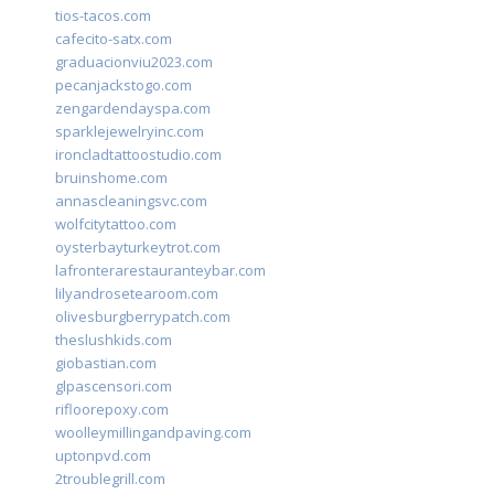
tios-tacos.com
cafecito-satx.com
graduacionviu2023.com
pecanjackstogo.com
zengardendayspa.com
sparklejewelryinc.com
ironcladtattoostudio.com
bruinshome.com
annascleaningsvc.com
wolfcitytattoo.com
oysterbayturkeytrot.com
lafronterarestauranteybar.com
lilyandrosetearoom.com
olivesburgberrypatch.com
theslushkids.com
giobastian.com
glpascensori.com
rifloorepoxy.com
woolleymillingandpaving.com
uptonpvd.com
2troublegrill.com