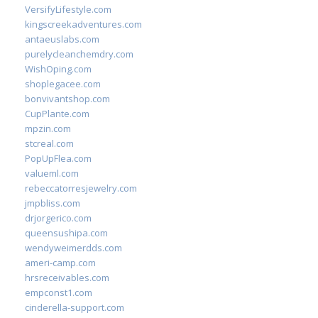
VersifyLifestyle.com
kingscreekadventures.com
antaeuslabs.com
purelycleanchemdry.com
WishOping.com
shoplegacee.com
bonvivantshop.com
CupPlante.com
mpzin.com
stcreal.com
PopUpFlea.com
valueml.com
rebeccatorresjewelry.com
jmpbliss.com
drjorgerico.com
queensushipa.com
wendyweimerdds.com
ameri-camp.com
hrsreceivables.com
empconst1.com
cinderella-support.com