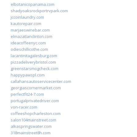
elbotanicopanama.com
shadyoaksrockportrvpark.com
jccoinlaundry.com
kautorepair.com
marjaeswinebar.com
elmazatlanclinton.com
ideacoffeenyc.com
odieschillicothe.com
lacantinitagalesburg.com
pizzadeliverybristol.com
greenstarsmogcheck.com
happypawspl.com
callahansautoservicecenter.com
georgiascornermarket.com
perfectfit24-7.com
portugalprivatedriver.com
von-racer.com
coffeeshopcharleston.com
salon104mainstreet.com
alkaspringswater.com
318mainstreet8h.com