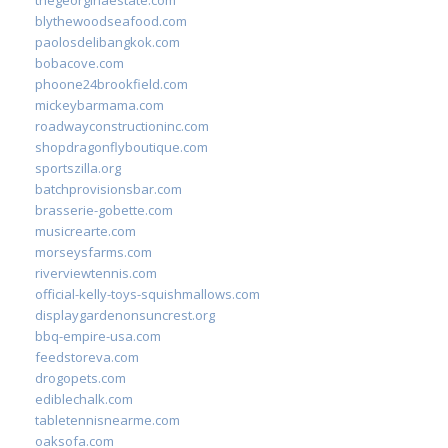
blythewoodseafood.com
paolosdelibangkok.com
bobacove.com
phoone24brookfield.com
mickeybarmama.com
roadwayconstructioninc.com
shopdragonflyboutique.com
sportszilla.org
batchprovisionsbar.com
brasserie-gobette.com
musicrearte.com
morseysfarms.com
riverviewtennis.com
official-kelly-toys-squishmallows.com
displaygardenonsuncrest.org
bbq-empire-usa.com
feedstoreva.com
drogopets.com
ediblechalk.com
tabletennisnearme.com
oaksofa.com