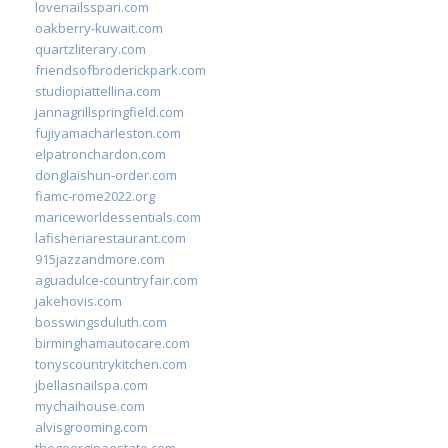
lovenailsspari.com
oakberry-kuwait.com
quartzliterary.com
friendsofbroderickpark.com
studiopiattellina.com
jannagrillspringfield.com
fujiyamacharleston.com
elpatronchardon.com
donglaishun-order.com
fiamc-rome2022.org
mariceworldessentials.com
lafisheriarestaurant.com
915jazzandmore.com
aguadulce-countryfair.com
jakehovis.com
bosswingsduluth.com
birminghamautocare.com
tonyscountrykitchen.com
jbellasnailspa.com
mychaihouse.com
alvisgrooming.com
thegeorginaestate.com