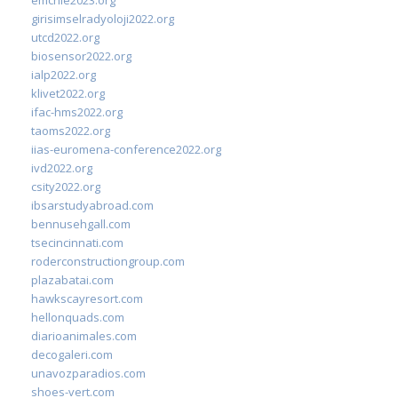
girisimselradyoloji2022.org
utcd2022.org
biosensor2022.org
ialp2022.org
klivet2022.org
ifac-hms2022.org
taoms2022.org
iias-euromena-conference2022.org
ivd2022.org
csity2022.org
ibsarstudyabroad.com
bennusehgall.com
tsecincinnati.com
roderconstructiongroup.com
plazabatai.com
hawkscayresort.com
hellonquads.com
diarioanimales.com
decogaleri.com
unavozparadios.com
shoes-vert.com