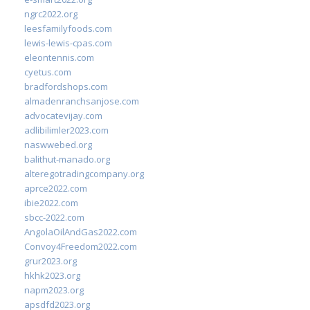
ngrc2022.org
leesfamilyfoods.com
lewis-lewis-cpas.com
eleontennis.com
cyetus.com
bradfordshops.com
almadenranchsanjose.com
advocatevijay.com
adlibilimler2023.com
naswwebed.org
balithut-manado.org
alteregotradingcompany.org
aprce2022.com
ibie2022.com
sbcc-2022.com
AngolaOilAndGas2022.com
Convoy4Freedom2022.com
grur2023.org
hkhk2023.org
napm2023.org
apsdfd2023.org