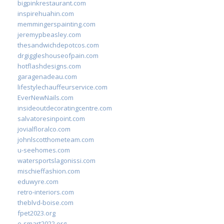
bigpinkrestaurant.com
inspirehuahin.com
memmingerspainting.com
jeremypbeasley.com
thesandwichdepotcos.com
drgiggleshouseofpain.com
hotflashdesigns.com
garagenadeau.com
lifestylechauffeurservice.com
EverNewNails.com
insideoutdecoratingcentre.com
salvatoresinpoint.com
jovialfloralco.com
johnlscotthometeam.com
u-seehomes.com
watersportslagonissi.com
mischieffashion.com
eduwyre.com
retro-interiors.com
theblvd-boise.com
fpet2023.org
e-smart2022.org