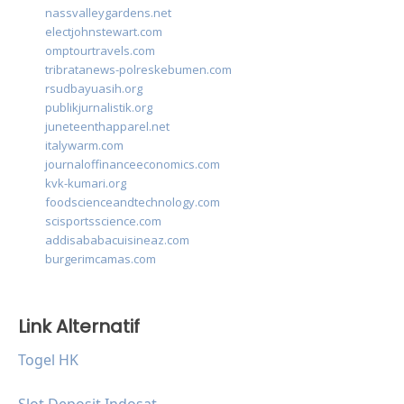
nassvalleygardens.net
electjohnstewart.com
omptourtravels.com
tribratanews-polreskebumen.com
rsudbayuasih.org
publikjurnalistik.org
juneteenthapparel.net
italywarm.com
journaloffinanceeconomics.com
kvk-kumari.org
foodscienceandtechnology.com
scisportsscience.com
addisababacuisineaz.com
burgerimcamas.com
Link Alternatif
Togel HK