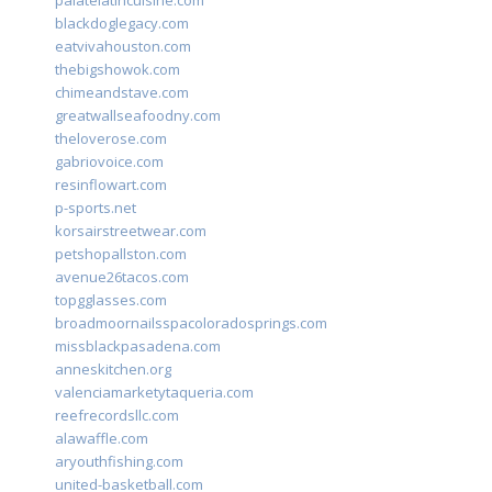
palatelatincuisine.com
blackdoglegacy.com
eatvivahouston.com
thebigshowok.com
chimeandstave.com
greatwallseafoodny.com
theloverose.com
gabriovoice.com
resinflowart.com
p-sports.net
korsairstreetwear.com
petshopallston.com
avenue26tacos.com
topgglasses.com
broadmoornailsspacoloradosprings.com
missblackpasadena.com
anneskitchen.org
valenciamarketytaqueria.com
reefrecordsllc.com
alawaffle.com
aryouthfishing.com
united-basketball.com