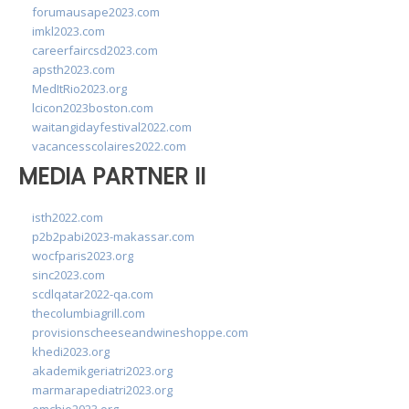
forumausape2023.com
imkl2023.com
careerfaircsd2023.com
apsth2023.com
MedItRio2023.org
lcicon2023boston.com
waitangidayfestival2022.com
vacancesscolaires2022.com
MEDIA PARTNER II
isth2022.com
p2b2pabi2023-makassar.com
wocfparis2023.org
sinc2023.com
scdlqatar2022-qa.com
thecolumbiagrill.com
provisionscheeseandwineshoppe.com
khedi2023.org
akademikgeriatri2023.org
marmarapediatri2023.org
emchie2023.org