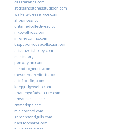
casateranga.com
sticksandstonesstudiooh.com
walkers-treeservice.com
shopmossi.com
untamedcollectivesd.com
mxpwellness.com
infernocanine.com
thepaperhousecollection.com
allisonwillisholley.com
solslite.org
portwayinn.com
djmaddogmusic.com
thesoundarchitects.com
allin1roofing.com
keepjudgewebb.com
anatomyofadventure.com
drivancastillo.com
cmmedspa.com
midletontkd.com
gardensandgrills.com
basilfoodwine.com