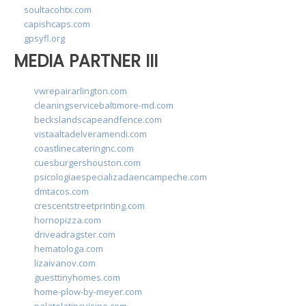
soultacohtx.com
capishcaps.com
gpsyfl.org
MEDIA PARTNER III
vwrepairarlington.com
cleaningservicebaltimore-md.com
beckslandscapeandfence.com
vistaaltadelveramendi.com
coastlinecateringnc.com
cuesburgershouston.com
psicologiaespecializadaencampeche.com
dmtacos.com
crescentstreetprinting.com
hornopizza.com
driveadragster.com
hematologa.com
lizaivanov.com
guesttinyhomes.com
home-plow-by-meyer.com