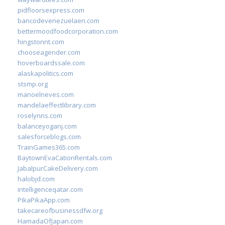
pidfloorsexpress.com
bancodevenezuelaen.com
bettermoodfoodcorporation.com
hingstonnt.com
chooseagender.com
hoverboardssale.com
alaskapolitics.com
stsmp.org
manoelneves.com
mandelaeffectlibrary.com
roselynns.com
balanceyoganj.com
salesforceblogs.com
TrainGames365.com
BaytownEvaCationRentals.com
JabalpurCakeDelivery.com
halobjd.com
intelligenceqatar.com
PikaPikaApp.com
takecareofbusinessdfw.org
HamadaOfJapan.com