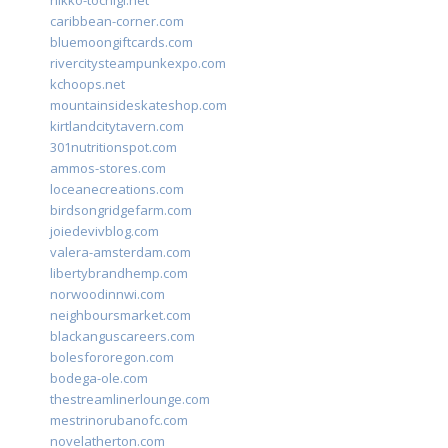
nikko-tochigi.net
caribbean-corner.com
bluemoongiftcards.com
rivercitysteampunkexpo.com
kchoops.net
mountainsideskateshop.com
kirtlandcitytavern.com
301nutritionspot.com
ammos-stores.com
loceanecreations.com
birdsongridgefarm.com
joiedevivblog.com
valera-amsterdam.com
libertybrandhemp.com
norwoodinnwi.com
neighboursmarket.com
blackanguscareers.com
bolesfororegon.com
bodega-ole.com
thestreamlinerlounge.com
mestrinorubanofc.com
novelatherton.com