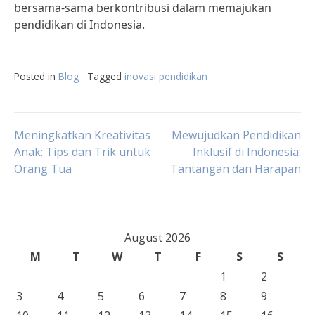
bersama-sama berkontribusi dalam memajukan
pendidikan di Indonesia.
Posted in
Blog
Tagged
inovasi pendidikan
Post
Meningkatkan Kreativitas
Mewujudkan Pendidikan
Anak: Tips dan Trik untuk
Inklusif di Indonesia:
Orang Tua
Tantangan dan Harapan
navigation
August 2026
M
T
W
T
F
S
S
1
2
3
4
5
6
7
8
9