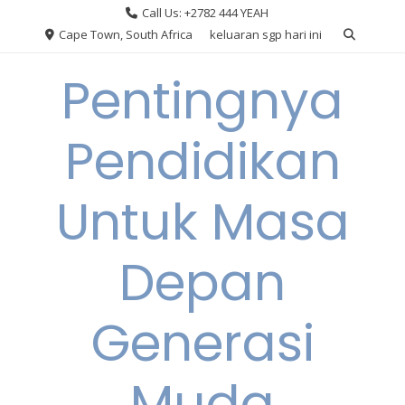
Skip
Call Us: +2782 444 YEAH
to
Cape Town, South Africa
keluaran sgp hari ini
content
Pentingnya
Pendidikan
Untuk Masa
Depan
Generasi
Muda