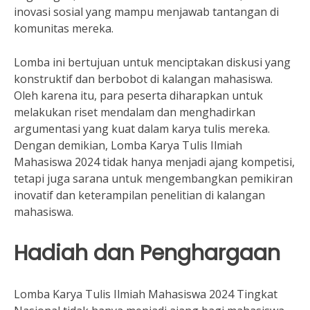
inovasi sosial yang mampu menjawab tantangan di
komunitas mereka.
Lomba ini bertujuan untuk menciptakan diskusi yang
konstruktif dan berbobot di kalangan mahasiswa.
Oleh karena itu, para peserta diharapkan untuk
melakukan riset mendalam dan menghadirkan
argumentasi yang kuat dalam karya tulis mereka.
Dengan demikian, Lomba Karya Tulis Ilmiah
Mahasiswa 2024 tidak hanya menjadi ajang kompetisi,
tetapi juga sarana untuk mengembangkan pemikiran
inovatif dan keterampilan penelitian di kalangan
mahasiswa.
Hadiah dan Penghargaan
Lomba Karya Tulis Ilmiah Mahasiswa 2024 Tingkat