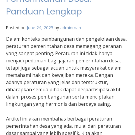
Panduan Lengkap
Posted on
June 24, 2025
by
adminman
Dalam konteks pembangunan dan pengelolaan desa,
peraturan pemerintahan desa memegang peranan
yang sangat penting. Peraturan ini tidak hanya
menjadi pedoman bagi jajaran pemerintahan desa,
tetapi juga sebagai acuan untuk masyarakat dalam
memahami hak dan kewajiban mereka. Dengan
adanya peraturan yang jelas dan terstruktur,
diharapkan semua pihak dapat berpartisipasi aktif
dalam proses pembangunan serta menciptakan
lingkungan yang harmonis dan berdaya saing.
Artikel ini akan membahas berbagai peraturan
pemerintahan desa yang ada, mulai dari peraturan
dasar sampai yang lebih spesifik. Kita akan