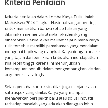
Kriteria Penilaian
Kriteria penilaian dalam Lomba Karya Tulis Ilmiah
Mahasiswa 2024 Tingkat Nasional sangat penting
untuk memastikan bahwa setiap tulisan yang
dikirimkan memenuhi standar akademik yang
diharapkan. Penilai akan melihat sejauh mana karya
tulis tersebut memiliki pemahaman yang mendalam
mengenai topik yang diangkat. Karya dengan analisis
yang tajam dan pemikiran kritis akan mendapatkan
nilai lebih tinggi, karena ini menunjukkan
kemampuan penulis dalam mengembangkan ide dan
argumen secara logis.
Selain pemahaman, orisinalitas juga menjadi salah
satu aspek yang dinilai. Karya yang mampu
menawarkan perspektif baru atau solusi inovatif
terhadap masalah yang ada akan dianggap lebih