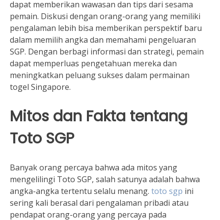
dapat memberikan wawasan dan tips dari sesama
pemain. Diskusi dengan orang-orang yang memiliki
pengalaman lebih bisa memberikan perspektif baru
dalam memilih angka dan memahami pengeluaran
SGP. Dengan berbagi informasi dan strategi, pemain
dapat memperluas pengetahuan mereka dan
meningkatkan peluang sukses dalam permainan
togel Singapore.
Mitos dan Fakta tentang
Toto SGP
Banyak orang percaya bahwa ada mitos yang
mengelilingi Toto SGP, salah satunya adalah bahwa
angka-angka tertentu selalu menang.
toto sgp
ini
sering kali berasal dari pengalaman pribadi atau
pendapat orang-orang yang percaya pada