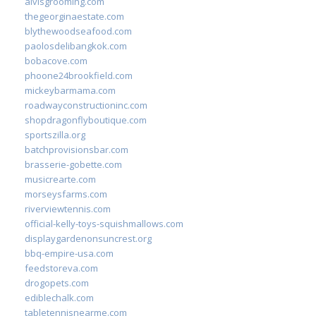
alvisgrooming.com
thegeorginaestate.com
blythewoodseafood.com
paolosdelibangkok.com
bobacove.com
phoone24brookfield.com
mickeybarmama.com
roadwayconstructioninc.com
shopdragonflyboutique.com
sportszilla.org
batchprovisionsbar.com
brasserie-gobette.com
musicrearte.com
morseysfarms.com
riverviewtennis.com
official-kelly-toys-squishmallows.com
displaygardenonsuncrest.org
bbq-empire-usa.com
feedstoreva.com
drogopets.com
ediblechalk.com
tabletennisnearme.com