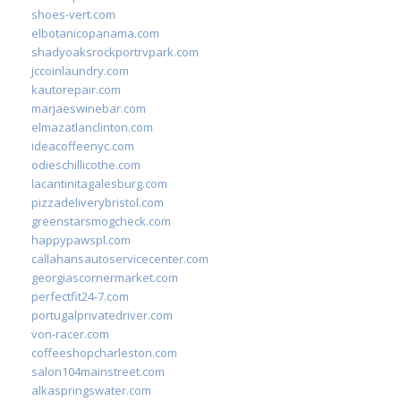
shoes-vert.com
elbotanicopanama.com
shadyoaksrockportrvpark.com
jccoinlaundry.com
kautorepair.com
marjaeswinebar.com
elmazatlanclinton.com
ideacoffeenyc.com
odieschillicothe.com
lacantinitagalesburg.com
pizzadeliverybristol.com
greenstarsmogcheck.com
happypawspl.com
callahansautoservicecenter.com
georgiascornermarket.com
perfectfit24-7.com
portugalprivatedriver.com
von-racer.com
coffeeshopcharleston.com
salon104mainstreet.com
alkaspringswater.com