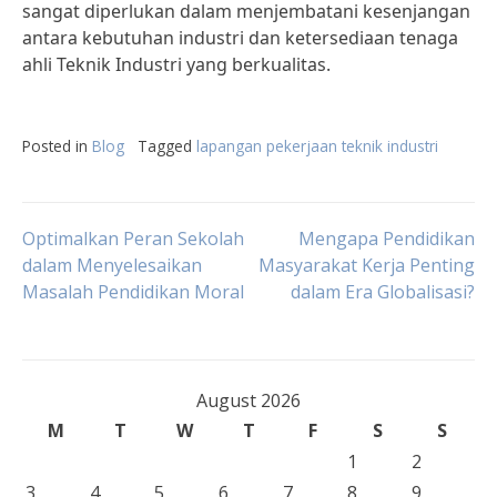
sangat diperlukan dalam menjembatani kesenjangan
antara kebutuhan industri dan ketersediaan tenaga
ahli Teknik Industri yang berkualitas.
Posted in
Blog
Tagged
lapangan pekerjaan teknik industri
Post
Optimalkan Peran Sekolah
Mengapa Pendidikan
dalam Menyelesaikan
Masyarakat Kerja Penting
Masalah Pendidikan Moral
dalam Era Globalisasi?
navigation
August 2026
M
T
W
T
F
S
S
1
2
3
4
5
6
7
8
9