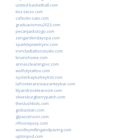
united-basketball.com
tios-tacos.com
cafecito-satx.com
graduacionviu2023.com
pecanjackstogo.com
zengardendayspa.com
sparklejewelryinc.com
ironcladtattoostudio.com
bruinshome.com
annascleaningsvc.com
wolfcitytattoo.com
oysterbayturkeytrot.com
lafronterarestauranteybar.com
lilyandrosetearoom.com
olivesburgberrypatch.com
theslushkids.com
giobastian.com
glpascensori.com
rifloorepoxy.com
woolleymillingandpaving.com
uptonpvd.com