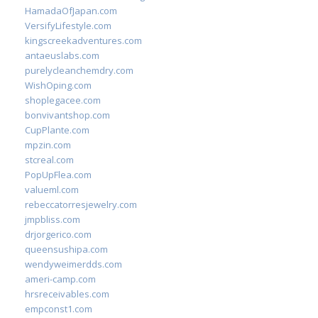
HamadaOfJapan.com
VersifyLifestyle.com
kingscreekadventures.com
antaeuslabs.com
purelycleanchemdry.com
WishOping.com
shoplegacee.com
bonvivantshop.com
CupPlante.com
mpzin.com
stcreal.com
PopUpFlea.com
valueml.com
rebeccatorresjewelry.com
jmpbliss.com
drjorgerico.com
queensushipa.com
wendyweimerdds.com
ameri-camp.com
hrsreceivables.com
empconst1.com