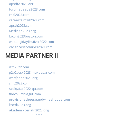
apsdfd2023.org
forumausape2023.com
imkl2023.com
careerfaircsd2023.com
apsth2023.com
MedItRio2023.org
lcicon2023boston.com
waitangidayfestival2022.com
vacancesscolaires2022.com
MEDIA PARTNER II
isth2022.com
p2b2pabi2023-makassar.com
wocfparis2023.org
sinc2023.com
scdlqatar2022-qa.com
thecolumbiagrill.com
provisionscheeseandwineshoppe.com
khedi2023.org
akademikgeriatri2023.org