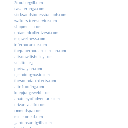
2troublegrill.com
casateranga.com
sticksandstonesstudiooh.com
walkers-treeservice.com
shopmossi.com
untamedcollectivesd.com
mxpwellness.com
infernocanine.com
thepaperhousecollection.com
allisonwillisholley.com
solslite.org
portwayinn.com
djmaddogmusic.com
thesoundarchitects.com
allin1roofing.com
keepjudgewebb.com
anatomyofadventure.com
drivancastillo.com
cmmedspa.com
midletontkd.com
gardensandgrills.com