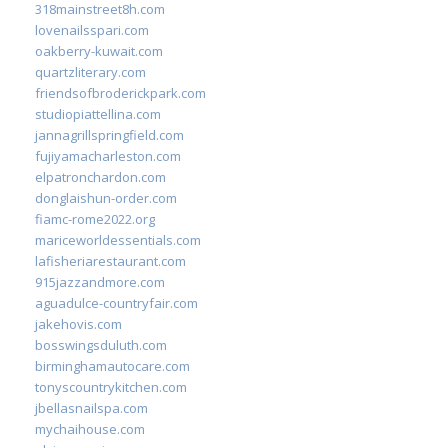
318mainstreet8h.com
lovenailsspari.com
oakberry-kuwait.com
quartzliterary.com
friendsofbroderickpark.com
studiopiattellina.com
jannagrillspringfield.com
fujiyamacharleston.com
elpatronchardon.com
donglaishun-order.com
fiamc-rome2022.org
mariceworldessentials.com
lafisheriarestaurant.com
915jazzandmore.com
aguadulce-countryfair.com
jakehovis.com
bosswingsduluth.com
birminghamautocare.com
tonyscountrykitchen.com
jbellasnailspa.com
mychaihouse.com