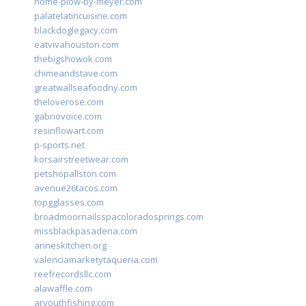
home-plow-by-meyer.com
palatelatincuisine.com
blackdoglegacy.com
eatvivahouston.com
thebigshowok.com
chimeandstave.com
greatwallseafoodny.com
theloverose.com
gabriovoice.com
resinflowart.com
p-sports.net
korsairstreetwear.com
petshopallston.com
avenue26tacos.com
topgglasses.com
broadmoornailsspacoloradosprings.com
missblackpasadena.com
anneskitchen.org
valenciamarketytaqueria.com
reefrecordsllc.com
alawaffle.com
aryouthfishing.com