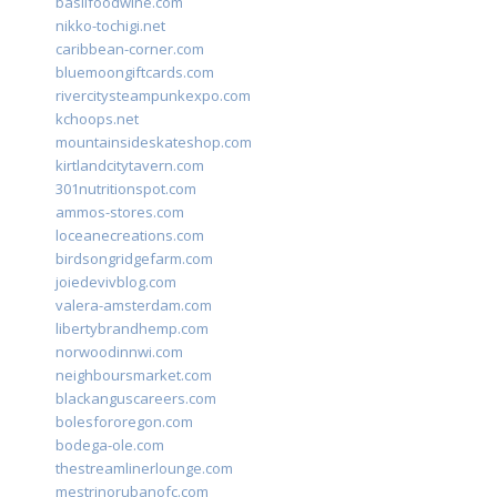
basilfoodwine.com
nikko-tochigi.net
caribbean-corner.com
bluemoongiftcards.com
rivercitysteampunkexpo.com
kchoops.net
mountainsideskateshop.com
kirtlandcitytavern.com
301nutritionspot.com
ammos-stores.com
loceanecreations.com
birdsongridgefarm.com
joiedevivblog.com
valera-amsterdam.com
libertybrandhemp.com
norwoodinnwi.com
neighboursmarket.com
blackanguscareers.com
bolesfororegon.com
bodega-ole.com
thestreamlinerlounge.com
mestrinorubanofc.com