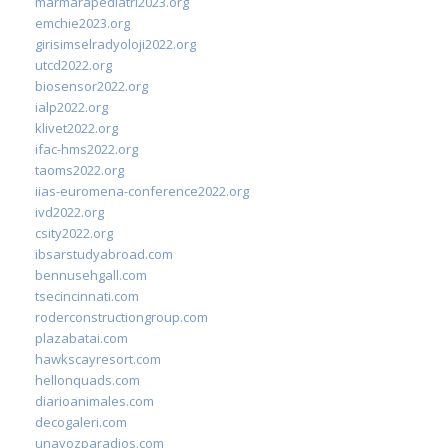
marmarapediatri2023.org
emchie2023.org
girisimselradyoloji2022.org
utcd2022.org
biosensor2022.org
ialp2022.org
klivet2022.org
ifac-hms2022.org
taoms2022.org
iias-euromena-conference2022.org
ivd2022.org
csity2022.org
ibsarstudyabroad.com
bennusehgall.com
tsecincinnati.com
roderconstructiongroup.com
plazabatai.com
hawkscayresort.com
hellonquads.com
diarioanimales.com
decogaleri.com
unavozparadios.com