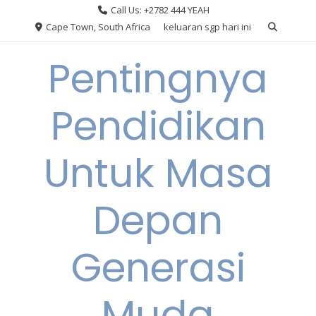
Skip
Call Us: +2782 444 YEAH
to
Cape Town, South Africa
keluaran sgp hari ini
content
Pentingnya
Pendidikan
Untuk Masa
Depan
Generasi
Muda