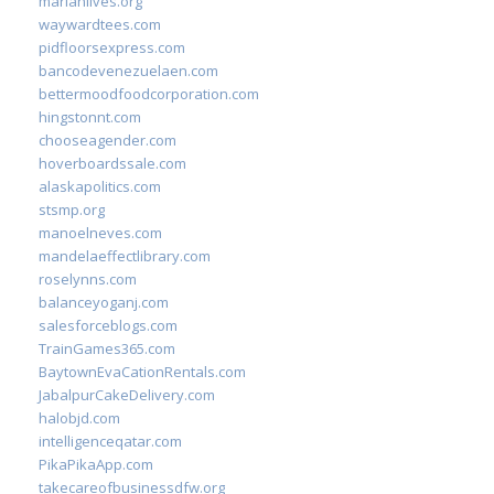
marianlives.org
waywardtees.com
pidfloorsexpress.com
bancodevenezuelaen.com
bettermoodfoodcorporation.com
hingstonnt.com
chooseagender.com
hoverboardssale.com
alaskapolitics.com
stsmp.org
manoelneves.com
mandelaeffectlibrary.com
roselynns.com
balanceyoganj.com
salesforceblogs.com
TrainGames365.com
BaytownEvaCationRentals.com
JabalpurCakeDelivery.com
halobjd.com
intelligenceqatar.com
PikaPikaApp.com
takecareofbusinessdfw.org