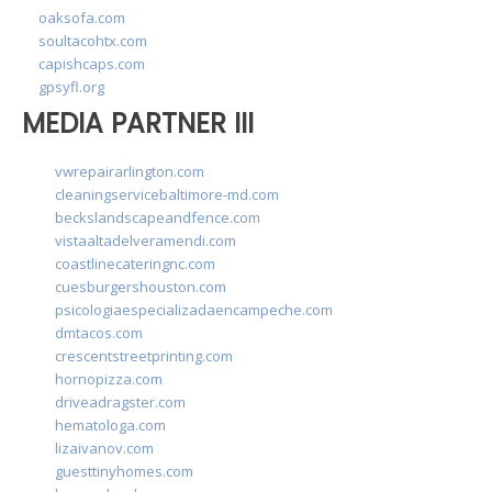
oaksofa.com
soultacohtx.com
capishcaps.com
gpsyfl.org
MEDIA PARTNER III
vwrepairarlington.com
cleaningservicebaltimore-md.com
beckslandscapeandfence.com
vistaaltadelveramendi.com
coastlinecateringnc.com
cuesburgershouston.com
psicologiaespecializadaencampeche.com
dmtacos.com
crescentstreetprinting.com
hornopizza.com
driveadragster.com
hematologa.com
lizaivanov.com
guesttinyhomes.com