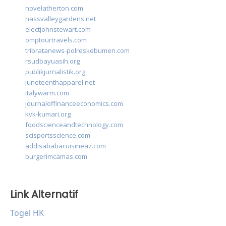
novelatherton.com
nassvalleygardens.net
electjohnstewart.com
omptourtravels.com
tribratanews-polreskebumen.com
rsudbayuasih.org
publikjurnalistik.org
juneteenthapparel.net
italywarm.com
journaloffinanceeconomics.com
kvk-kumari.org
foodscienceandtechnology.com
scisportsscience.com
addisababacuisineaz.com
burgerimcamas.com
Link Alternatif
Togel HK