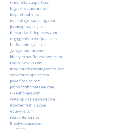
cinderella-support.com
bigpinkrestaurant.com
inspirehuahin.com
memmingerspainting.com
jeremypbeasley.com
thesandwichdepotcos.com
drgiggleshouseofpain.com
hotflashdesigns.com
garagenadeau.com
lifestylechauffeurservice.com
EverNewNails.com
insideoutdecoratingcentre.com
salvatoresinpoint.com
jovialfloralco.com
johnlscotthometeam.com
u-seehomes.com
watersportslagonissi.com
mischieffashion.com
eduwyre.com
retro-interiors.com
theblvd-boise.com