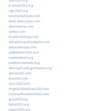
fpet2023.org
e-smart2022.org
ngrc2022.org
leesfamilyfoods.com
lewis-lewis-cpas.com
eleontennis.com
cyetus.com
bradfordshops.com
almadenranchsanjose.com
advocatevijay.com
adlibilimler2023.com
naswwebed.org
balithut-manado.org
alteregotradingcompany.org
aprce2022.com
ibie2022.com
sbcc-2022.com
AngolaOilAndGas2022.com
Convoy4Freedom2022.com
grur2023.org
hkhk2023.org
napm2023.org