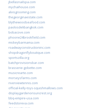
jbellasnailspa.com
mychaihouse.com
alvisgrooming.com
thegeorginaestate.com
blythewoodseafood.com
paolosdelibangkok.com
bobacove.com
phoone24brookfield.com
mickeybarmama.com
roadwayconstructioninc.com
shopdragonflyboutique.com
sportszilla.org
batchprovisionsbar.com
brasserie-gobette.com
musicrearte.com
morseysfarms.com
riverviewtennis.com
official-kelly-toys-squishmallows.com
displaygardenonsuncrest.org
bbq-empire-usa.com
feedstoreva.com