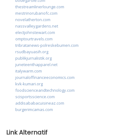
bodega-ole.com
thestreamlinerlounge.com
mestrinorubanofc.com
novelatherton.com
nassvalleygardens.net
electjohnstewart.com
omptourtravels.com
tribratanews-polreskebumen.com
rsudbayuasih.org
publikjurnalistik.org
juneteenthapparel.net
italywarm.com
journaloffinanceeconomics.com
kvk-kumari.org
foodscienceandtechnology.com
scisportsscience.com
addisababacuisineaz.com
burgerimcamas.com
Link Alternatif