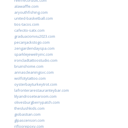
reefrecordsllc.com
alawaffle.com
aryouthfishing.com
united-basketball.com
tios-tacos.com
cafecito-satx.com
graduacionviu2023.com
pecanjackstogo.com
zengardendayspa.com
sparklejewelryinc.com
ironcladtattoostudio.com
bruinshome.com
annascleaningsvc.com
wolfcitytattoo.com
oysterbayturkeytrot.com
lafronterarestauranteybar.com
lilyandrosetearoom.com
olivesburgberrypatch.com
theslushkids.com
giobastian.com
glpascensori.com
rifloorepoxy.com