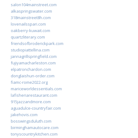
salon104mainstreet.com
alkaspringswater.com
318mainstreet8h.com
lovenailsspari.com
oakberry-kuwait.com
quartzliterary.com
friendsofbroderickpark.com
studiopiattellina.com
jannagrillspringfield.com
fujiyamacharleston.com
elpatronchardon.com
donglaishun-order.com
fiamc-rome2022.org
mariceworldessentials.com
lafisheriarestaurant.com
915jazzandmore.com
aguadulce-countryfair.com
jakehovis.com
bosswingsduluth.com
birminghamautocare.com
tonyscountrykitchen.com