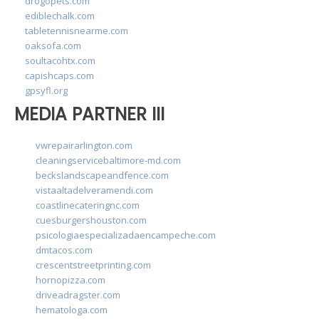
drogopets.com
ediblechalk.com
tabletennisnearme.com
oaksofa.com
soultacohtx.com
capishcaps.com
gpsyfl.org
MEDIA PARTNER III
vwrepairarlington.com
cleaningservicebaltimore-md.com
beckslandscapeandfence.com
vistaaltadelveramendi.com
coastlinecateringnc.com
cuesburgershouston.com
psicologiaespecializadaencampeche.com
dmtacos.com
crescentstreetprinting.com
hornopizza.com
driveadragster.com
hematologa.com