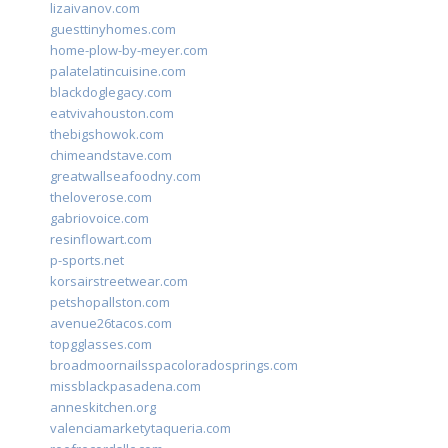
lizaivanov.com
guesttinyhomes.com
home-plow-by-meyer.com
palatelatincuisine.com
blackdoglegacy.com
eatvivahouston.com
thebigshowok.com
chimeandstave.com
greatwallseafoodny.com
theloverose.com
gabriovoice.com
resinflowart.com
p-sports.net
korsairstreetwear.com
petshopallston.com
avenue26tacos.com
topgglasses.com
broadmoornailsspacoloradosprings.com
missblackpasadena.com
anneskitchen.org
valenciamarketytaqueria.com