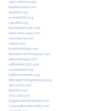
retro-interiors.com
theblvd-boise.com
fpet2023.org
e-smart2022.org
ngrc2022.org
leesfamilyfoods.com
lewis-lewis-cpas.com
eleontennis.com
cyetus.com
bradfordshops.com
almadenranchsanjose.com
advocatevijay.com
adlibilimler2023.com
naswwebed.org
balithut-manado.org
alteregotradingcompany.org
aprce2022.com
ibie2022.com
sbcc-2022.com
AngolaOilAndGas2022.com
Convoy4Freedom2022.com