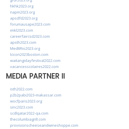
grur2023.org
hkhk2023.org
napm2023.org
apsdfd2023.org
forumausape2023.com
imkl2023.com
careerfaircsd2023.com
apsth2023.com
MedItRio2023.org
lcicon2023boston.com
waitangidayfestival2022.com
vacancesscolaires2022.com
MEDIA PARTNER II
isth2022.com
p2b2pabi2023-makassar.com
wocfparis2023.org
sinc2023.com
scdlqatar2022-qa.com
thecolumbiagrill.com
provisionscheeseandwineshoppe.com