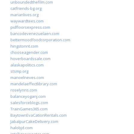
unboundedthefilm.com
catfriends-bg.org
marianlives.org
waywardtees.com
pidfloorsexpress.com
bancodevenezuelaen.com
bettermoodfoodcorporation.com
hingstonnt.com
chooseagender.com
hoverboardssale.com
alaskapolitics.com
stsmp.org
manoelneves.com
mandelaeffectlibrary.com
roselynns.com
balanceyoganj.com
salesforceblogs.com
TrainGames365.com
BaytownEvaCationRentals.com
JabalpurCakeDelivery.com
halobjd.com