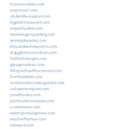
hrsreceivables.com
empconst1.com
cinderella-support.com
bigpinkrestaurant.com
inspirehuahin.com
memmingerspainting.com
jeremypbeasley.com
thesandwichdepotcos.com
drgiggleshouseofpain.com
hotflashdesigns.com
garagenadeau.com
lifestylechauffeurservice.com
EverNewNails.com
insideoutdecoratingcentre.com
salvatoresinpoint.com
jovialfloralco.com
johnlscotthometeam.com
u-seehomes.com
watersportslagonissi.com
mischieffashion.com
eduwyre.com