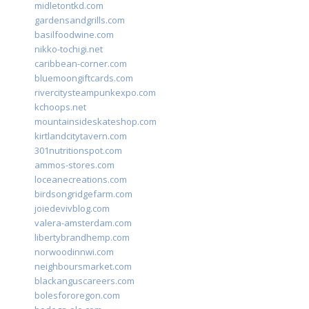
midletontkd.com
gardensandgrills.com
basilfoodwine.com
nikko-tochigi.net
caribbean-corner.com
bluemoongiftcards.com
rivercitysteampunkexpo.com
kchoops.net
mountainsideskateshop.com
kirtlandcitytavern.com
301nutritionspot.com
ammos-stores.com
loceanecreations.com
birdsongridgefarm.com
joiedevivblog.com
valera-amsterdam.com
libertybrandhemp.com
norwoodinnwi.com
neighboursmarket.com
blackanguscareers.com
bolesfororegon.com