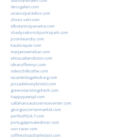
diarioanimales.com
decogaleri.com
unavozparadios.com
shoes-vert.com
elbotanicopanama.com
shadyoaksrockportrvpark.com
jccoinlaundry.com
kautorepair.com
marjaeswinebar.com
elmazatlanclinton.com
ideacoffeenyc.com
odieschillicothe.com
lacantinitagalesburg.com
pizzadeliverybristol.com
greenstarsmogcheck.com
happypawspl.com
callahansautoservicecenter.com
georgiascornermarket.com
perfectfit24-7.com
portugalprivatedriver.com
von-racer.com
coffeeshopcharleston.com