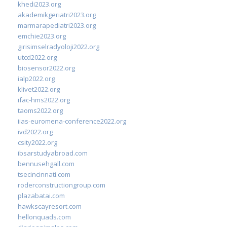
khedi2023.org
akademikgeriatri2023.org
marmarapediatri2023.org
emchie2023.org
girisimselradyoloji2022.org
utcd2022.org
biosensor2022.org
ialp2022.org
klivet2022.org
ifac-hms2022.org
taoms2022.org
iias-euromena-conference2022.org
ivd2022.org
csity2022.org
ibsarstudyabroad.com
bennusehgall.com
tsecincinnati.com
roderconstructiongroup.com
plazabatai.com
hawkscayresort.com
hellonquads.com