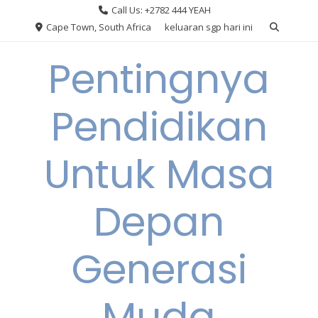
Skip
Call Us: +2782 444 YEAH
to
Cape Town, South Africa
keluaran sgp hari ini
content
Pentingnya
Pendidikan
Untuk Masa
Depan
Generasi
Muda