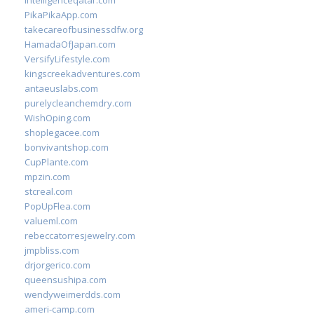
intelligenceqatar.com
PikaPikaApp.com
takecareofbusinessdfw.org
HamadaOfJapan.com
VersifyLifestyle.com
kingscreekadventures.com
antaeuslabs.com
purelycleanchemdry.com
WishOping.com
shoplegacee.com
bonvivantshop.com
CupPlante.com
mpzin.com
stcreal.com
PopUpFlea.com
valueml.com
rebeccatorresjewelry.com
jmpbliss.com
drjorgerico.com
queensushipa.com
wendyweimerdds.com
ameri-camp.com