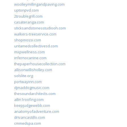
woolleymillingandpaving.com
uptonpvd.com
2troublegrill.com
casateranga.com
sticksandstonesstudiooh.com
walkers-treeservice.com
shopmossi.com
untamedcollectivesd.com
mxpwellness.com
infernocanine.com
thepaperhousecollection.com
allisonwillisholley.com
solslite.org
portwayinn.com
djmaddogmusic.com
thesoundarchitects.com
allin1roofing.com
keepjudgewebb.com
anatomyofadventure.com
drivancastillo.com
cmmedspa.com