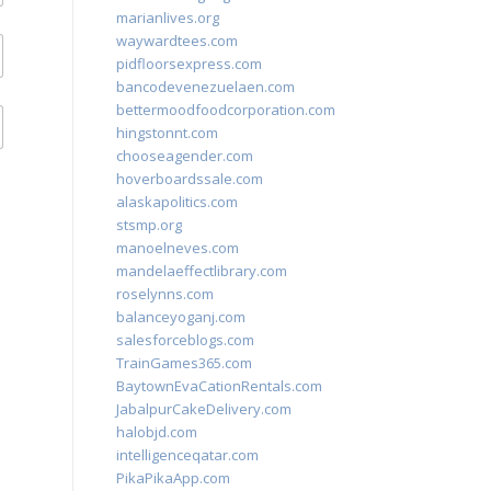
marianlives.org
waywardtees.com
pidfloorsexpress.com
bancodevenezuelaen.com
bettermoodfoodcorporation.com
hingstonnt.com
chooseagender.com
hoverboardssale.com
alaskapolitics.com
stsmp.org
manoelneves.com
mandelaeffectlibrary.com
roselynns.com
balanceyoganj.com
salesforceblogs.com
TrainGames365.com
BaytownEvaCationRentals.com
JabalpurCakeDelivery.com
halobjd.com
intelligenceqatar.com
PikaPikaApp.com