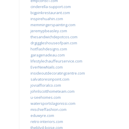
empconst1.com
cinderella-support.com
bigpinkrestaurant.com
inspirehuahin.com
memmingerspainting.com
jeremypbeasley.com
thesandwichdepotcos.com
drgiggleshouseofpain.com
hotflashdesigns.com
garagenadeau.com
lifestylechauffeurservice.com
EverNewNails.com
insideoutdecoratingcentre.com
salvatoresinpoint.com
jovialfloralco.com
johnlscotthometeam.com
u-seehomes.com
watersportslagonissi.com
mischieffashion.com
eduwyre.com
retro-interiors.com
theblvd-boise.com