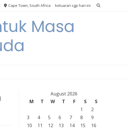
Cape Town, South Africa
keluaran sgp hari ini
ntuk Masa
uda
m
August 2026
M
T
W
T
F
S
S
1
2
3
4
5
6
7
8
9
10
11
12
13
14
15
16