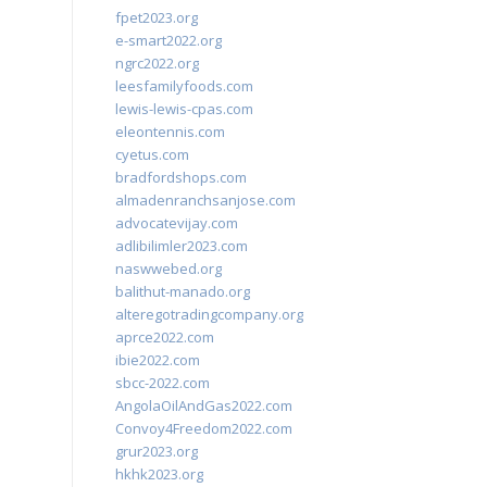
fpet2023.org
e-smart2022.org
ngrc2022.org
leesfamilyfoods.com
lewis-lewis-cpas.com
eleontennis.com
cyetus.com
bradfordshops.com
almadenranchsanjose.com
advocatevijay.com
adlibilimler2023.com
naswwebed.org
balithut-manado.org
alteregotradingcompany.org
aprce2022.com
ibie2022.com
sbcc-2022.com
AngolaOilAndGas2022.com
Convoy4Freedom2022.com
grur2023.org
hkhk2023.org