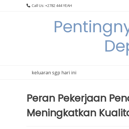
Skip
Call Us: +2782 444 YEAH
to
content
Pentingn
De
keluaran sgp hari ini
Peran Pekerjaan Pe
Meningkatkan Kualita