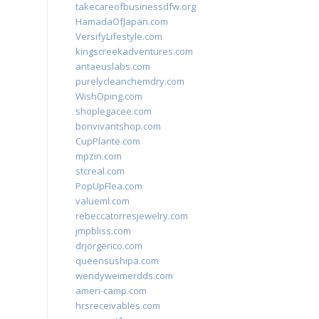
takecareofbusinessdfw.org
HamadaOfJapan.com
VersifyLifestyle.com
kingscreekadventures.com
antaeuslabs.com
purelycleanchemdry.com
WishOping.com
shoplegacee.com
bonvivantshop.com
CupPlante.com
mpzin.com
stcreal.com
PopUpFlea.com
valueml.com
rebeccatorresjewelry.com
jmpbliss.com
drjorgerico.com
queensushipa.com
wendyweimerdds.com
ameri-camp.com
hrsreceivables.com