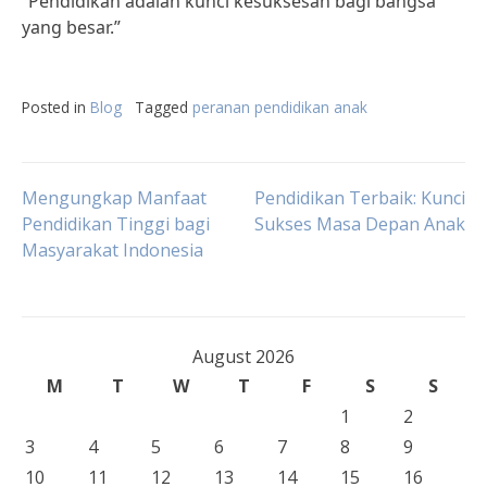
“Pendidikan adalah kunci kesuksesan bagi bangsa
yang besar.”
Posted in
Blog
Tagged
peranan pendidikan anak
Post
Mengungkap Manfaat
Pendidikan Terbaik: Kunci
Pendidikan Tinggi bagi
Sukses Masa Depan Anak
Masyarakat Indonesia
navigation
August 2026
M
T
W
T
F
S
S
1
2
3
4
5
6
7
8
9
10
11
12
13
14
15
16