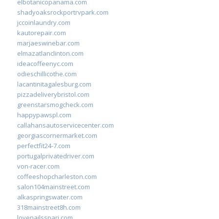
elbotanicopanama.com
shadyoaksrockportrvpark.com
jccoinlaundry.com
kautorepair.com
marjaeswinebar.com
elmazatlanclinton.com
ideacoffeenyc.com
odieschillicothe.com
lacantinitagalesburg.com
pizzadeliverybristol.com
greenstarsmogcheck.com
happypawspl.com
callahansautoservicecenter.com
georgiascornermarket.com
perfectfit24-7.com
portugalprivatedriver.com
von-racer.com
coffeeshopcharleston.com
salon104mainstreet.com
alkaspringswater.com
318mainstreet8h.com
lovenailsspari.com