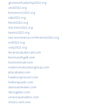
girisimselradyoloji2022.org
utcd2022.org
biosensor2022.org
ialp2022.org
klivet2022.org
ifac-hms2022.org
taoms2022.org
iias-euromena-conference2022.org
ivd2022.org
csity2022.org
ibsarstudyabroad.com
bennusehgall.com
tsecincinnati.com
roderconstructiongroup.com
plazabatai.com
hawkscayresort.com
hellonquads.com
diarioanimales.com
decogaleri.com
unavozparadios.com
shoes-vert.com