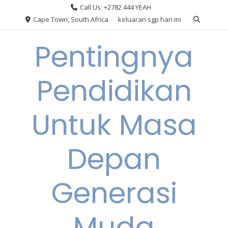
Skip
Call Us: +2782 444 YEAH
to
Cape Town, South Africa
keluaran sgp hari ini
content
Pentingnya
Pendidikan
Untuk Masa
Depan
Generasi
Muda