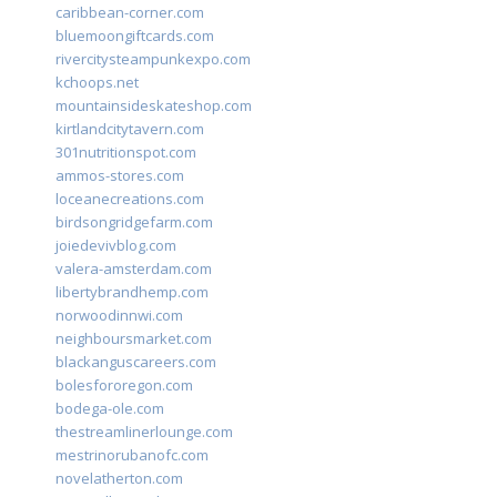
caribbean-corner.com
bluemoongiftcards.com
rivercitysteampunkexpo.com
kchoops.net
mountainsideskateshop.com
kirtlandcitytavern.com
301nutritionspot.com
ammos-stores.com
loceanecreations.com
birdsongridgefarm.com
joiedevivblog.com
valera-amsterdam.com
libertybrandhemp.com
norwoodinnwi.com
neighboursmarket.com
blackanguscareers.com
bolesfororegon.com
bodega-ole.com
thestreamlinerlounge.com
mestrinorubanofc.com
novelatherton.com