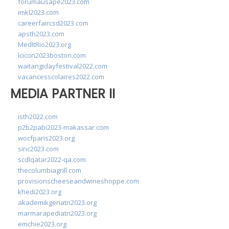
forumausape2023.com
imkl2023.com
careerfaircsd2023.com
apsth2023.com
MedItRio2023.org
lcicon2023boston.com
waitangidayfestival2022.com
vacancesscolaires2022.com
MEDIA PARTNER II
isth2022.com
p2b2pabi2023-makassar.com
wocfparis2023.org
sinc2023.com
scdlqatar2022-qa.com
thecolumbiagrill.com
provisionscheeseandwineshoppe.com
khedi2023.org
akademikgeriatri2023.org
marmarapediatri2023.org
emchie2023.org