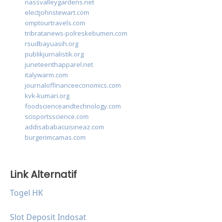
nassvalleygardens.net
electjohnstewart.com
omptourtravels.com
tribratanews-polreskebumen.com
rsudbayuasih.org
publikjurnalistik.org
juneteenthapparel.net
italywarm.com
journaloffinanceeconomics.com
kvk-kumari.org
foodscienceandtechnology.com
scisportsscience.com
addisababacuisineaz.com
burgerimcamas.com
Link Alternatif
Togel HK
Slot Deposit Indosat