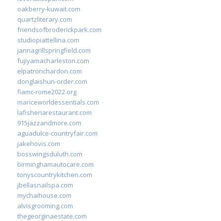
oakberry-kuwait.com
quartzliterary.com
friendsofbroderickpark.com
studiopiattellina.com
jannagrillspringfield.com
fujiyamacharleston.com
elpatronchardon.com
donglaishun-order.com
fiamc-rome2022.org
mariceworldessentials.com
lafisheriarestaurant.com
915jazzandmore.com
aguadulce-countryfair.com
jakehovis.com
bosswingsduluth.com
birminghamautocare.com
tonyscountrykitchen.com
jbellasnailspa.com
mychaihouse.com
alvisgrooming.com
thegeorginaestate.com