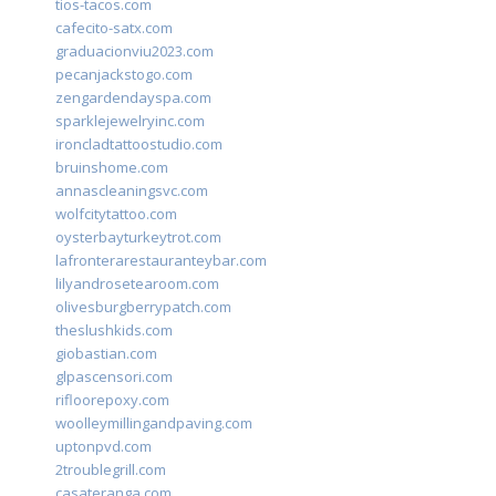
tios-tacos.com
cafecito-satx.com
graduacionviu2023.com
pecanjackstogo.com
zengardendayspa.com
sparklejewelryinc.com
ironcladtattoostudio.com
bruinshome.com
annascleaningsvc.com
wolfcitytattoo.com
oysterbayturkeytrot.com
lafronterarestauranteybar.com
lilyandrosetearoom.com
olivesburgberrypatch.com
theslushkids.com
giobastian.com
glpascensori.com
rifloorepoxy.com
woolleymillingandpaving.com
uptonpvd.com
2troublegrill.com
casateranga.com