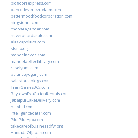
pidfloorsexpress.com
bancodevenezuelaen.com
bettermoodfoodcorporation.com
hingstonnt.com
chooseagender.com
hoverboardssale.com
alaskapolitics.com
stsmp.org
manoelneves.com
mandelaeffectlibrary.com
roselynns.com
balanceyoganj.com
salesforceblogs.com
TrainGames365.com
BaytownEvaCationRentals.com
JabalpurCakeDelivery.com
halobjd.com
intelligenceqatar.com
PikaPikaApp.com
takecareofbusinessdfw.org
HamadaOfJapan.com