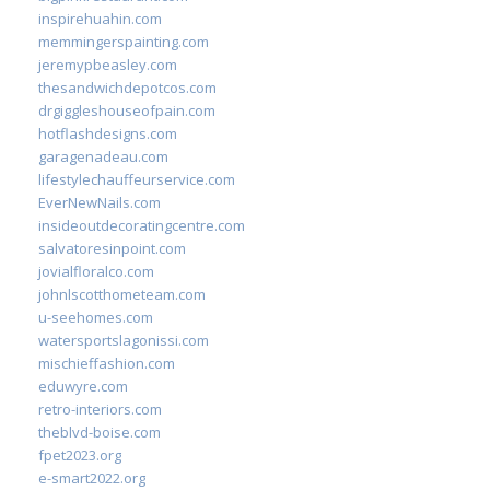
inspirehuahin.com
memmingerspainting.com
jeremypbeasley.com
thesandwichdepotcos.com
drgiggleshouseofpain.com
hotflashdesigns.com
garagenadeau.com
lifestylechauffeurservice.com
EverNewNails.com
insideoutdecoratingcentre.com
salvatoresinpoint.com
jovialfloralco.com
johnlscotthometeam.com
u-seehomes.com
watersportslagonissi.com
mischieffashion.com
eduwyre.com
retro-interiors.com
theblvd-boise.com
fpet2023.org
e-smart2022.org