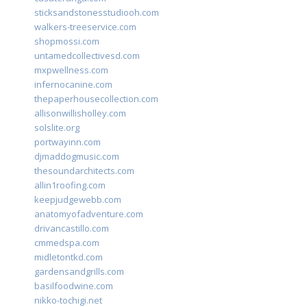
sticksandstonesstudiooh.com
walkers-treeservice.com
shopmossi.com
untamedcollectivesd.com
mxpwellness.com
infernocanine.com
thepaperhousecollection.com
allisonwillisholley.com
solslite.org
portwayinn.com
djmaddogmusic.com
thesoundarchitects.com
allin1roofing.com
keepjudgewebb.com
anatomyofadventure.com
drivancastillo.com
cmmedspa.com
midletontkd.com
gardensandgrills.com
basilfoodwine.com
nikko-tochigi.net