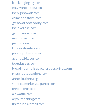
blackdoglegacy.com
eatvivahouston.com
thebigshowok.com
chimeandstave.com
greatwallseafoodny.com
theloverose.com
gabriovoice.com
resinflowart.com
p-sports.net
korsairstreetwear.com
petshopallston.com
avenue26tacos.com
topgglasses.com
broadmoornailsspacoloradosprings.com
missblackpasadena.com
anneskitchen.org
valenciamarketytaqueria.com
reefrecordsllc.com
alawaffle.com
aryouthfishing.com
united-basketball.com