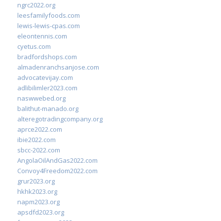
ngrc2022.org
leesfamilyfoods.com
lewis-lewis-cpas.com
eleontennis.com
cyetus.com
bradfordshops.com
almadenranchsanjose.com
advocatevijay.com
adlibilimler2023.com
naswwebed.org
balithut-manado.org
alteregotradingcompany.org
aprce2022.com
ibie2022.com
sbcc-2022.com
AngolaOilAndGas2022.com
Convoy4Freedom2022.com
grur2023.org
hkhk2023.org
napm2023.org
apsdfd2023.org