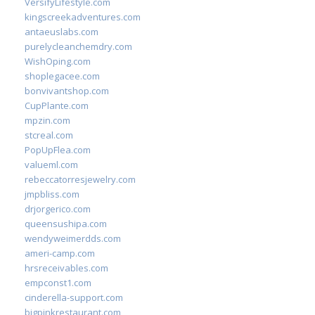
VersifyLifestyle.com
kingscreekadventures.com
antaeuslabs.com
purelycleanchemdry.com
WishOping.com
shoplegacee.com
bonvivantshop.com
CupPlante.com
mpzin.com
stcreal.com
PopUpFlea.com
valueml.com
rebeccatorresjewelry.com
jmpbliss.com
drjorgerico.com
queensushipa.com
wendyweimerdds.com
ameri-camp.com
hrsreceivables.com
empconst1.com
cinderella-support.com
bigpinkrestaurant.com