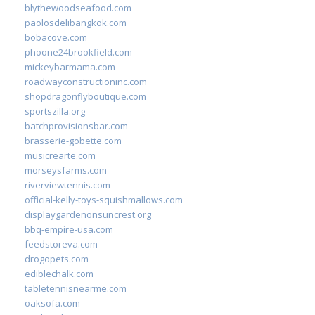
blythewoodseafood.com
paolosdelibangkok.com
bobacove.com
phoone24brookfield.com
mickeybarmama.com
roadwayconstructioninc.com
shopdragonflyboutique.com
sportszilla.org
batchprovisionsbar.com
brasserie-gobette.com
musicrearte.com
morseysfarms.com
riverviewtennis.com
official-kelly-toys-squishmallows.com
displaygardenonsuncrest.org
bbq-empire-usa.com
feedstoreva.com
drogopets.com
ediblechalk.com
tabletennisnearme.com
oaksofa.com