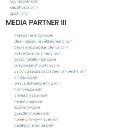
soultacohtx.com
capishcaps.com
gpsyfl.org
MEDIA PARTNER III
vwrepairarlington.com
cleaningservicebaltimore-md.com
beckslandscapeandfence.com
vistaaltadelveramendi.com
coastlinecateringnc.com
cuesburgershouston.com
psicologiaespecializadaencampeche.com
dmtacos.com
crescentstreetprinting.com
hornopizza.com
driveadragster.com
hematologa.com
lizaivanov.com
guesttinyhomes.com
home-plow-by-meyer.com
palatelatincuisine.com