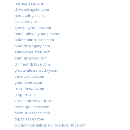
hornopizza.com
driveadragster.com
hematologa.com
lizaivanov.com
guesttinyhomes.com
home-plow-by-meyer.com
palatelatincuisine.com
blackdoglegacy.com
eatvivahouston.com
thebigshowok.com
chimeandstave.com
greatwallseafoodny.com
theloverose.com
gabriovoice.com
resinflowart.com
p-sports.net
korsairstreetwear.com
petshopallston.com
avenue26tacos.com
topgglasses.com
broadmoornailsspacoloradosprings.com