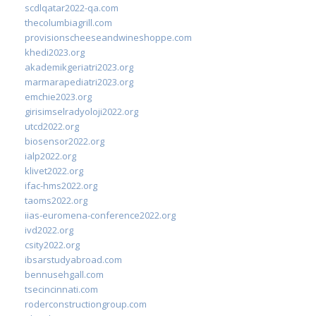
scdlqatar2022-qa.com
thecolumbiagrill.com
provisionscheeseandwineshoppe.com
khedi2023.org
akademikgeriatri2023.org
marmarapediatri2023.org
emchie2023.org
girisimselradyoloji2022.org
utcd2022.org
biosensor2022.org
ialp2022.org
klivet2022.org
ifac-hms2022.org
taoms2022.org
iias-euromena-conference2022.org
ivd2022.org
csity2022.org
ibsarstudyabroad.com
bennusehgall.com
tsecincinnati.com
roderconstructiongroup.com