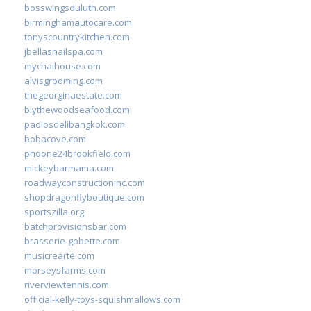
bosswingsduluth.com
birminghamautocare.com
tonyscountrykitchen.com
jbellasnailspa.com
mychaihouse.com
alvisgrooming.com
thegeorginaestate.com
blythewoodseafood.com
paolosdelibangkok.com
bobacove.com
phoone24brookfield.com
mickeybarmama.com
roadwayconstructioninc.com
shopdragonflyboutique.com
sportszilla.org
batchprovisionsbar.com
brasserie-gobette.com
musicrearte.com
morseysfarms.com
riverviewtennis.com
official-kelly-toys-squishmallows.com