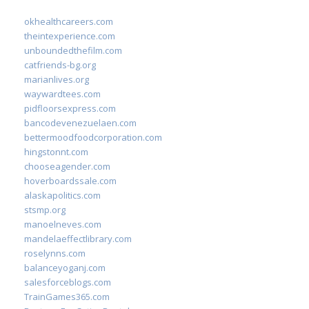
okhealthcareers.com
theintexperience.com
unboundedthefilm.com
catfriends-bg.org
marianlives.org
waywardtees.com
pidfloorsexpress.com
bancodevenezuelaen.com
bettermoodfoodcorporation.com
hingstonnt.com
chooseagender.com
hoverboardssale.com
alaskapolitics.com
stsmp.org
manoelneves.com
mandelaeffectlibrary.com
roselynns.com
balanceyoganj.com
salesforceblogs.com
TrainGames365.com