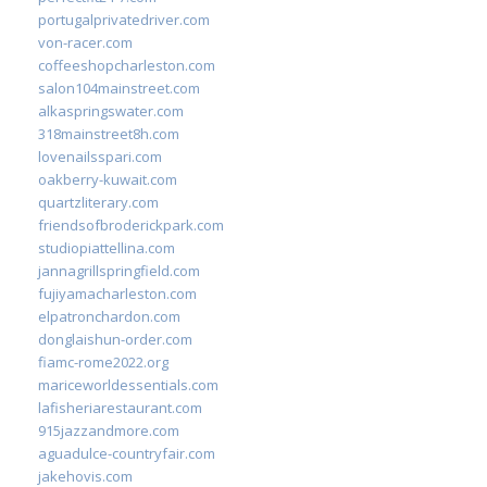
portugalprivatedriver.com
von-racer.com
coffeeshopcharleston.com
salon104mainstreet.com
alkaspringswater.com
318mainstreet8h.com
lovenailsspari.com
oakberry-kuwait.com
quartzliterary.com
friendsofbroderickpark.com
studiopiattellina.com
jannagrillspringfield.com
fujiyamacharleston.com
elpatronchardon.com
donglaishun-order.com
fiamc-rome2022.org
mariceworldessentials.com
lafisheriarestaurant.com
915jazzandmore.com
aguadulce-countryfair.com
jakehovis.com