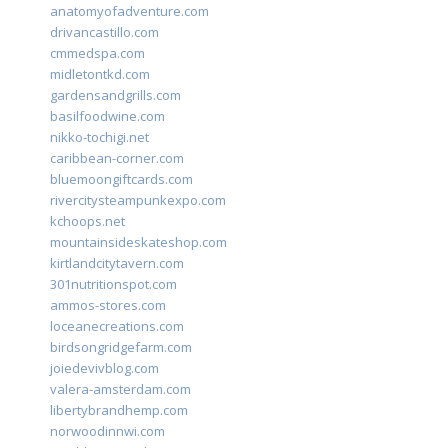
anatomyofadventure.com
drivancastillo.com
cmmedspa.com
midletontkd.com
gardensandgrills.com
basilfoodwine.com
nikko-tochigi.net
caribbean-corner.com
bluemoongiftcards.com
rivercitysteampunkexpo.com
kchoops.net
mountainsideskateshop.com
kirtlandcitytavern.com
301nutritionspot.com
ammos-stores.com
loceanecreations.com
birdsongridgefarm.com
joiedevivblog.com
valera-amsterdam.com
libertybrandhemp.com
norwoodinnwi.com