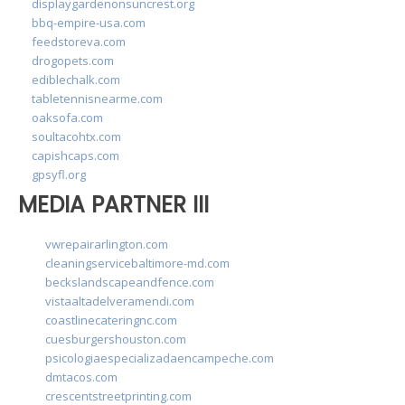
displaygardenonsuncrest.org
bbq-empire-usa.com
feedstoreva.com
drogopets.com
ediblechalk.com
tabletennisnearme.com
oaksofa.com
soultacohtx.com
capishcaps.com
gpsyfl.org
MEDIA PARTNER III
vwrepairarlington.com
cleaningservicebaltimore-md.com
beckslandscapeandfence.com
vistaaltadelveramendi.com
coastlinecateringnc.com
cuesburgershouston.com
psicologiaespecializadaencampeche.com
dmtacos.com
crescentstreetprinting.com