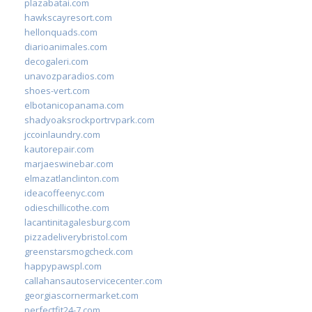
plazabatai.com
hawkscayresort.com
hellonquads.com
diarioanimales.com
decogaleri.com
unavozparadios.com
shoes-vert.com
elbotanicopanama.com
shadyoaksrockportrvpark.com
jccoinlaundry.com
kautorepair.com
marjaeswinebar.com
elmazatlanclinton.com
ideacoffeenyc.com
odieschillicothe.com
lacantinitagalesburg.com
pizzadeliverybristol.com
greenstarsmogcheck.com
happypawspl.com
callahansautoservicecenter.com
georgiascornermarket.com
perfectfit24-7.com