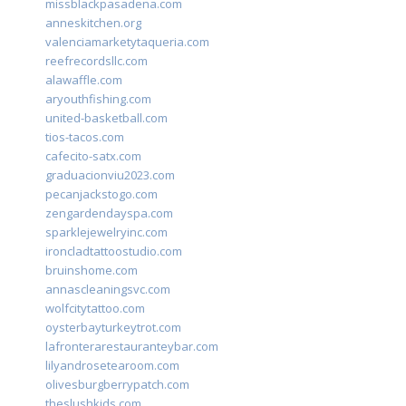
missblackpasadena.com
anneskitchen.org
valenciamarketytaqueria.com
reefrecordsllc.com
alawaffle.com
aryouthfishing.com
united-basketball.com
tios-tacos.com
cafecito-satx.com
graduacionviu2023.com
pecanjackstogo.com
zengardendayspa.com
sparklejewelryinc.com
ironcladtattoostudio.com
bruinshome.com
annascleaningsvc.com
wolfcitytattoo.com
oysterbayturkeytrot.com
lafronterarestauranteybar.com
lilyandrosetearoom.com
olivesburgberrypatch.com
theslushkids.com