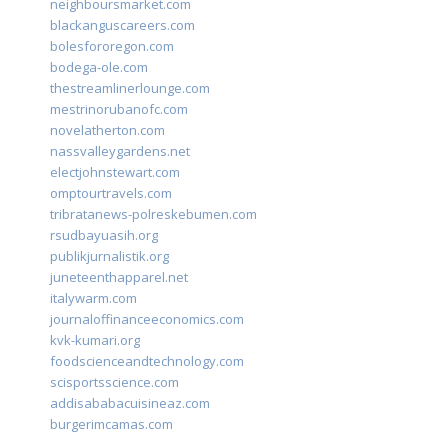
neighboursmarket.com
blackanguscareers.com
bolesfororegon.com
bodega-ole.com
thestreamlinerlounge.com
mestrinorubanofc.com
novelatherton.com
nassvalleygardens.net
electjohnstewart.com
omptourtravels.com
tribratanews-polreskebumen.com
rsudbayuasih.org
publikjurnalistik.org
juneteenthapparel.net
italywarm.com
journaloffinanceeconomics.com
kvk-kumari.org
foodscienceandtechnology.com
scisportsscience.com
addisababacuisineaz.com
burgerimcamas.com