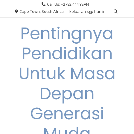
Skip
Call Us: +2782 444 YEAH
to
Cape Town, South Africa
keluaran sgp hari ini
content
Pentingnya
Pendidikan
Untuk Masa
Depan
Generasi
Muda