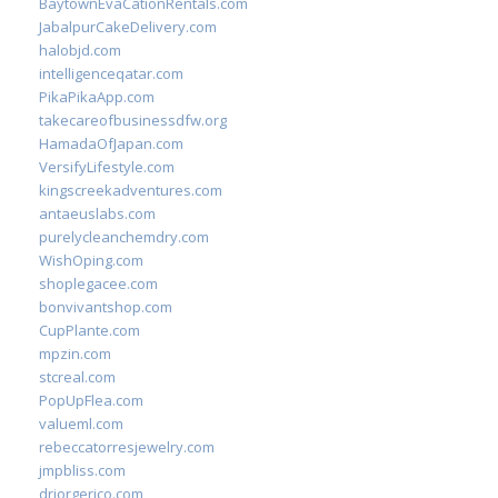
BaytownEvaCationRentals.com
JabalpurCakeDelivery.com
halobjd.com
intelligenceqatar.com
PikaPikaApp.com
takecareofbusinessdfw.org
HamadaOfJapan.com
VersifyLifestyle.com
kingscreekadventures.com
antaeuslabs.com
purelycleanchemdry.com
WishOping.com
shoplegacee.com
bonvivantshop.com
CupPlante.com
mpzin.com
stcreal.com
PopUpFlea.com
valueml.com
rebeccatorresjewelry.com
jmpbliss.com
drjorgerico.com