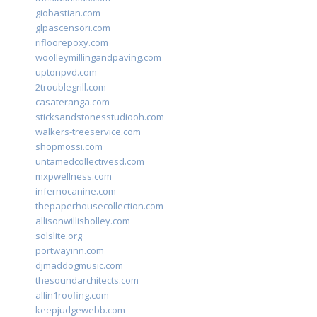
giobastian.com
glpascensori.com
rifloorepoxy.com
woolleymillingandpaving.com
uptonpvd.com
2troublegrill.com
casateranga.com
sticksandstonesstudiooh.com
walkers-treeservice.com
shopmossi.com
untamedcollectivesd.com
mxpwellness.com
infernocanine.com
thepaperhousecollection.com
allisonwillisholley.com
solslite.org
portwayinn.com
djmaddogmusic.com
thesoundarchitects.com
allin1roofing.com
keepjudgewebb.com