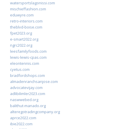
watersportslagonissi.com
mischieffashion.com
eduwyre.com
retro-interiors.com
theblvd-boise.com
fpet2023.org
e-smart2022.org
ngrc2022.org
leesfamilyfoods.com
lewis-lewis-cpas.com
eleontennis.com
cyetus.com
bradfordshops.com
almadenranchsanjose.com
advocatevijay.com
adlibilimler2023.com
naswwebed.org
balithut-manado.org
alteregotradingcompany.org
aprce2022.com
ibie2022.com