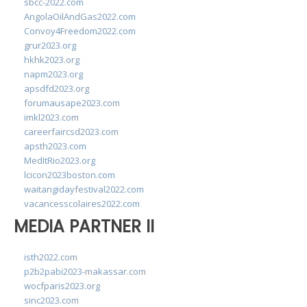
sbcc-2022.com
AngolaOilAndGas2022.com
Convoy4Freedom2022.com
grur2023.org
hkhk2023.org
napm2023.org
apsdfd2023.org
forumausape2023.com
imkl2023.com
careerfaircsd2023.com
apsth2023.com
MedItRio2023.org
lcicon2023boston.com
waitangidayfestival2022.com
vacancesscolaires2022.com
MEDIA PARTNER II
isth2022.com
p2b2pabi2023-makassar.com
wocfparis2023.org
sinc2023.com