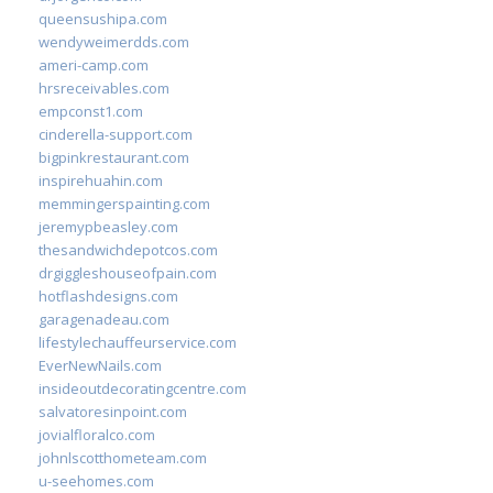
queensushipa.com
wendyweimerdds.com
ameri-camp.com
hrsreceivables.com
empconst1.com
cinderella-support.com
bigpinkrestaurant.com
inspirehuahin.com
memmingerspainting.com
jeremypbeasley.com
thesandwichdepotcos.com
drgiggleshouseofpain.com
hotflashdesigns.com
garagenadeau.com
lifestylechauffeurservice.com
EverNewNails.com
insideoutdecoratingcentre.com
salvatoresinpoint.com
jovialfloralco.com
johnlscotthometeam.com
u-seehomes.com